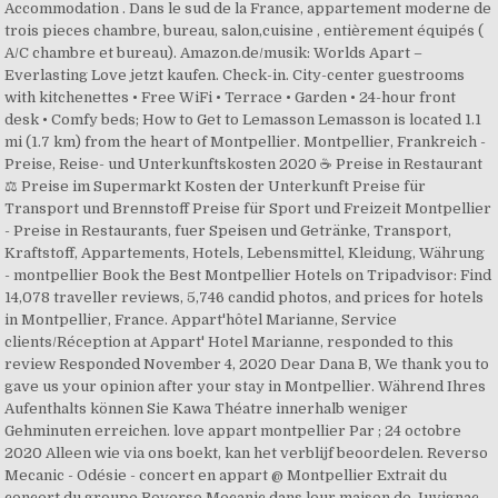
Accommodation . Dans le sud de la France, appartement moderne de
trois pieces chambre, bureau, salon,cuisine , entièrement équipés (
A/C chambre et bureau). Amazon.de/musik: Worlds Apart –
Everlasting Love jetzt kaufen. Check-in. City-center guestrooms
with kitchenettes • Free WiFi • Terrace • Garden • 24-hour front
desk • Comfy beds; How to Get to Lemasson Lemasson is located 1.1
mi (1.7 km) from the heart of Montpellier. Montpellier, Frankreich -
Preise, Reise- und Unterkunftskosten 2020 ☕ Preise in Restaurant
⚖ Preise im Supermarkt Kosten der Unterkunft Preise für
Transport und Brennstoff Preise für Sport und Freizeit Montpellier
- Preise in Restaurants, fuer Speisen und Getränke, Transport,
Kraftstoff, Appartements, Hotels, Lebensmittel, Kleidung, Währung
- montpellier Book the Best Montpellier Hotels on Tripadvisor: Find
14,078 traveller reviews, 5,746 candid photos, and prices for hotels
in Montpellier, France. Appart'hôtel Marianne, Service
clients/Réception at Appart' Hotel Marianne, responded to this
review Responded November 4, 2020 Dear Dana B, We thank you to
gave us your opinion after your stay in Montpellier. Während Ihres
Aufenthalts können Sie Kawa Théatre innerhalb weniger
Gehminuten erreichen. love appart montpellier Par ; 24 octobre
2020 Alleen wie via ons boekt, kan het verblijf beoordelen. Reverso
Mecanic - Odésie - concert en appart @ Montpellier Extrait du
concert du groupe Reverso Mecanic dans leur maison de Juvignac.