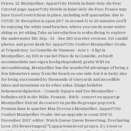
Prices. 12. Montpellier; Appart'city Hotels in Saint-Gely-du-Fesc
Current page Appart'city Hotels in Saint-Gely-du-Fesc; France may
have travel restrictions in place, including self-quarantine, due to
COVID-19. Reception is open 24/7. In around 15 to 20 minutes you'll
be enjoying the white sand beaches, where you can do some water-
skiing or jet-skiing.Take an introduction to scuba diving to explore
the underwater life. Sep.–13. - See 285 traveler reviews, 155 candid
photos, and great deals for Appart'City Confort Montpellier Ovalie
at Tripadvisor. La Comédie de Vanneau - Acte 1 - 4 ligt in
Montpellier, op 100 m van het Place de la Comédie, en biedt
accommodatie met eigen kookgelegenheid, gratis WiFi en
airconditioning. Montpellier has the wonderful advantage of being a
few kilometers away from the beach on one side, but it is lucky also
for being surrounded by thousands of vineyards and incredible
lakes and mountains on its other sides. Einige beliebte
Sehenswürdigkeiten – Comedy Square und Zoo Montpellier –
befinden sich in der Nähe. Poussin - Bitch - concert en appart @
Montpellier Extrait du concert en jardin du groupe pop/rock
Poussin dans le quartier Mas Drevon à Montpellier. Appart'City
Confort Montpellier Ovalie: Get an upgrade to room 304! 15
December 2017. editor. Watch Queue Queue Bewertung, Everlasting
Love. (93 Bewertungen) "L’appartement est propre, il y à tout ce