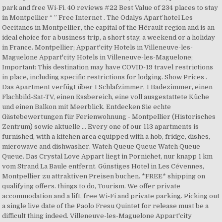
park and free Wi-Fi. 40 reviews #22 Best Value of 234 places to stay
in Montpellier “ ” Free Internet . The Odalys Apart’hotel Les
Occitanes in Montpellier, the capital of the Hérault region and is an
ideal choice for a business trip, a short stay, a weekend or a holiday
in France. Montpellier; Appart'city Hotels in Villeneuve-les-
Maguelone Appart'city Hotels in Villeneuve-les-Maguelone;
Important: This destination may have COVID-19 travel restrictions
in place, including specific restrictions for lodging. Show Prices .
Das Apartment verfügt über 1 Schlafzimmer, 1 Badezimmer, einen
Flachbild-Sat-TV, einen Essbereich, eine voll ausgestattete Küche
und einen Balkon mit Meerblick. Entdecken Sie echte
Gästebewertungen für Ferienwohnung - Montpellier (Historisches
Zentrum) sowie aktuelle … Every one of our 113 apartments is
furnished, with a kitchen area equipped with a hob, fridge, dishes,
microwave and dishwasher. Watch Queue Queue Watch Queue
Queue. Das Crystal Love Appart liegt in Pornichet, nur knapp 1 km
vom Strand La Baule entfernt. Günstiges Hotel in Les Cévennes,
Montpellier zu attraktiven Preisen buchen. *FREE* shipping on
qualifying offers. things to do, Tourism. We offer private
accommodation and a lift, free Wi-Fi and private parking. Picking out
a single live date of the Paolo Fresu Quintet for release must be a
difficult thing indeed. Villeneuve-les-Maguelone Appart'city