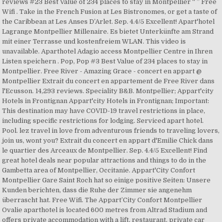
reviews #23 Best Value of 234 places to stay in Montpellier “ ” Free
Wifi . Take in the French Fusion at Les Bistronomes, or get a taste of
the Caribbean at Les Anses D’Arlet. Sep. 4.4/5 Excellent! Apart'hotel
Lagrange Montpellier Millenaire. Es bietet Unterkünfte am Strand
mit einer Terrasse und kostenfreiem WLAN. This video is
unavailable. Aparthotel Adagio access Montpellier Centre in Ihren
Listen speichern . Pop, Pop #3 Best Value of 234 places to stay in
Montpellier. Free River - Amazing Grace - concert en appart @
Montpellier Extrait du concert en appartement de Free River dans
l'Ecusson. 14,293 reviews. Speciality B&B. Montpellier; Appart'city
Hotels in Frontignan Appart'city Hotels in Frontignan; Important:
This destination may have COVID-19 travel restrictions in place,
including specific restrictions for lodging. Serviced apart hotel.
Pool. lez travel in love from adventurous friends to traveling lovers,
join us, wont you? Extrait du concert en appart d'Emilie Chick dans
le quartier des Arceaux de Montpellier. Sep. 4.4/5 Excellent! Find
great hotel deals near popular attractions and things to do in the
Gambetta area of Montpellier, Occitanie. Appart'City Confort
Montpellier Gare Saint Roch hat so einige positive Seiten: Unsere
Kunden berichten, dass die Ruhe der Zimmer sie angenehm
überrascht hat. Free Wifi. The Appart’City Confort Montpellier
Ovalie aparthotel is located 600 metres from Altrad Stadium and
offers private accommodation with a lift, restaurant, private car