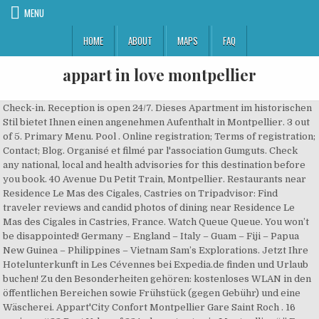
MENU
HOME
ABOUT
MAPS
FAQ
appart in love montpellier
Check-in. Reception is open 24/7. Dieses Apartment im historischen
Stil bietet Ihnen einen angenehmen Aufenthalt in Montpellier. 3 out
of 5. Primary Menu. Pool . Online registration; Terms of registration;
Contact; Blog. Organisé et filmé par l'association Gumguts. Check
any national, local and health advisories for this destination before
you book. 40 Avenue Du Petit Train, Montpellier. Restaurants near
Residence Le Mas des Cigales, Castries on Tripadvisor: Find
traveler reviews and candid photos of dining near Residence Le
Mas des Cigales in Castries, France. Watch Queue Queue. You won’t
be disappointed! Germany – England – Italy – Guam – Fiji – Papua
New Guinea – Philippines – Vietnam Sam’s Explorations. Jetzt Ihre
Hotelunterkunft in Les Cévennes bei Expedia.de finden und Urlaub
buchen! Zu den Besonderheiten gehören: kostenloses WLAN in den
öffentlichen Bereichen sowie Frühstück (gegen Gebühr) und eine
Wäscherei. Appart'City Confort Montpellier Gare Saint Roch . 16