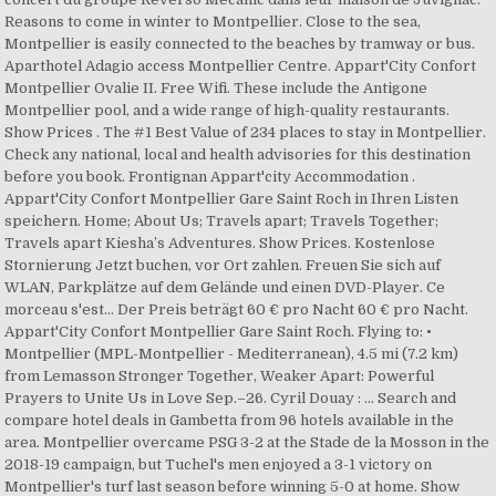
Reasons to come in winter to Montpellier. Close to the sea,
Montpellier is easily connected to the beaches by tramway or bus.
Aparthotel Adagio access Montpellier Centre. Appart'City Confort
Montpellier Ovalie II. Free Wifi. These include the Antigone
Montpellier pool, and a wide range of high-quality restaurants.
Show Prices . The #1 Best Value of 234 places to stay in Montpellier.
Check any national, local and health advisories for this destination
before you book. Frontignan Appart'city Accommodation .
Appart'City Confort Montpellier Gare Saint Roch in Ihren Listen
speichern. Home; About Us; Travels apart; Travels Together;
Travels apart Kiesha’s Adventures. Show Prices. Kostenlose
Stornierung Jetzt buchen, vor Ort zahlen. Freuen Sie sich auf
WLAN, Parkplätze auf dem Gelände und einen DVD-Player. Ce
morceau s'est… Der Preis beträgt 60 € pro Nacht 60 € pro Nacht.
Appart'City Confort Montpellier Gare Saint Roch. Flying to: •
Montpellier (MPL-Montpellier - Mediterranean), 4.5 mi (7.2 km)
from Lemasson Stronger Together, Weaker Apart: Powerful
Prayers to Unite Us in Love Sep.–26. Cyril Douay : … Search and
compare hotel deals in Gambetta from 96 hotels available in the
area. Montpellier overcame PSG 3-2 at the Stade de la Mosson in the
2018-19 campaign, but Tuchel's men enjoyed a 3-1 victory on
Montpellier's turf last season before winning 5-0 at home. Show