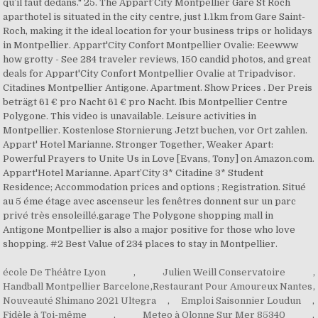
qu’il faut dedans." 25. The Appart’City Montpellier Gare St Roch
aparthotel is situated in the city centre, just 1.1km from Gare Saint-
Roch, making it the ideal location for your business trips or holidays
in Montpellier. Appart'City Confort Montpellier Ovalie: Eeewww
how grotty - See 284 traveler reviews, 150 candid photos, and great
deals for Appart'City Confort Montpellier Ovalie at Tripadvisor.
Citadines Montpellier Antigone. Apartment. Show Prices . Der Preis
beträgt 61 € pro Nacht 61 € pro Nacht. Ibis Montpellier Centre
Polygone. This video is unavailable. Leisure activities in
Montpellier. Kostenlose Stornierung Jetzt buchen, vor Ort zahlen.
Appart' Hotel Marianne. Stronger Together, Weaker Apart:
Powerful Prayers to Unite Us in Love [Evans, Tony] on Amazon.com.
Appart'Hotel Marianne. Apart’City 3* Citadine 3* Student
Residence; Accommodation prices and options ; Registration. Situé
au 5 éme étage avec ascenseur les fenêtres donnent sur un parc
privé très ensoleillé.garage The Polygone shopping mall in
Antigone Montpellier is also a major positive for those who love
shopping. #2 Best Value of 234 places to stay in Montpellier.
école De Théâtre Lyon
,
Julien Weill Conservatoire
,
Handball Montpellier Barcelone
,
Restaurant Pour Amoureux Nantes
,
Nouveauté Shimano 2021 Ultegra
,
Emploi Saisonnier Loudun
,
Fidèle à Toi-même
,
Meteo à Olonne Sur Mer 85340
,