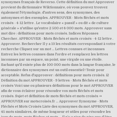
synonymes français de Reverso. Cette définition du mot Approuver
provient du dictionnaire Wiktionnaire, où vous pouvez trouvez
également l'étymologie, d'autres sens, des synonymes, des
antonymes et des exemples. APPROUVER - Mots fléchés et mots
croisés - 4-12 lettre . Le vocabulaire « passif » ou dit « de culture
générale » n'utilise qu'entre 2 500 et 6 000 mots. Approuver sans
mot dire : définitions pour mots croisés. Indices Réponses
Chercher. APPROUVER - Mots fléchés et mots croisés - 4-12 lettre .
Approuver. Rechercher Il y a 13 les résultats correspondant à votre
recherche Cliquez sur un mot … Lettres connues et inconnues
Entrez les lettres connues dans l'ordre et remplacez les lettres
inconnues par un espace, un point, une virgule ou une étoile.
Sachant qu'il existe plus de 100 000 mots dans la langue française, le
dictionnaire des synonymes est un outil essentiel ! Tenir pour
acceptable. Refus d'approuver : définitions pour mots croisés. ☑️
Définition du mot APPROUVER - 9 lettres - Mots fléchés et mots
croisés Voici une ou plusieurs définitions pour le mot APPROUVER
afin de vous éclairer pour résoudre vos mots fléchés et mots
croisés. Sujet et définition de mots fléchés et mots croisés ⇒
APPROUVER sur motscroisés.fr … Approuver Synonyme - Mots
Fléchés et Mots Croisés Liste des synonymes du mot APPROUVER,
45 mots similaires, de même longueur et utiles pour résoudre les
jeux de mots, mots flèches et mots … Il n’y a rien de pire que d’être