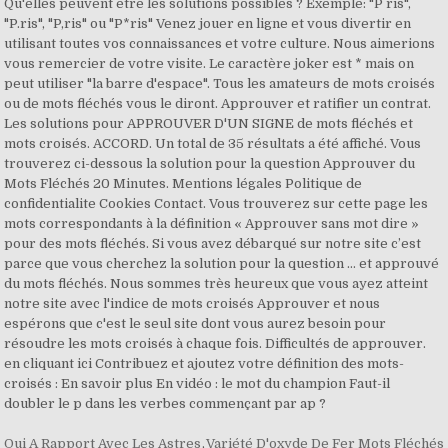
Qu'elles peuvent être les solutions possibles ? Exemple: "P ris",
"P.ris", "P,ris" ou "P*ris" Venez jouer en ligne et vous divertir en
utilisant toutes vos connaissances et votre culture. Nous aimerions
vous remercier de votre visite. Le caractère joker est * mais on
peut utiliser "la barre d'espace". Tous les amateurs de mots croisés
ou de mots fléchés vous le diront. Approuver et ratifier un contrat.
Les solutions pour APPROUVER D'UN SIGNE de mots fléchés et
mots croisés. ACCORD. Un total de 35 résultats a été affiché. Vous
trouverez ci-dessous la solution pour la question Approuver du
Mots Fléchés 20 Minutes. Mentions légales Politique de
confidentialite Cookies Contact. Vous trouverez sur cette page les
mots correspondants à la définition « Approuver sans mot dire »
pour des mots fléchés. Si vous avez débarqué sur notre site c’est
parce que vous cherchez la solution pour la question … et approuvé
du mots fléchés. Nous sommes très heureux que vous ayez atteint
notre site avec l'indice de mots croisés Approuver et nous
espérons que c'est le seul site dont vous aurez besoin pour
résoudre les mots croisés à chaque fois. Difficultés de approuver.
en cliquant ici Contribuez et ajoutez votre définition des mots-
croisés : En savoir plus En vidéo : le mot du champion Faut-il
doubler le p dans les verbes commençant par ap ?
Qui A Rapport Avec Les Astres
,
Variété D'oxyde De Fer Mots Fléchés