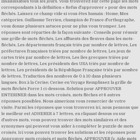
insaisissables tous les jours. Vous trouverez sur cette page les mots
correspondants à la définition « Refus d'approuver » pour des mots
fléchés. Laissez ce champ vide si vous êtes humain : Home; Mes
catégories. Guillaume Terrien, champion de France d'orthographe,
vous donne plusieurs astuces pour ne plus vous tromper. Les
réponses sont réparties de la façon suivante : Conseils pour réussir
une grille de mots-fléchés, Les affluents des fleuves dans les mots-
fléchés, Les départements français triés par nombre de lettres, Les
préfectures françaises triées par nombre de lettres, Les jeux de
cartes triés par nombre de lettres, Les îles grecques triées par
nombre de lettres, Les présidents des USA triés par nombre de
lettres, Les présidents de la République Française triés par nombre
de lettres, Traduction des nombres de 0 à 10 dans plusieurs
langues. Box à la Cerise; Cerise en Voyage Remplissez la grille de
mots fléchés Force 1 ci-dessous. Solution pour APPROUVER
ENTERINER dans les mots croisés, mots flèches et 6 autres
réponses possibles. Nous aimerions vous remercier de votre
visite. Parmi les réponses que vous trouverez ici, nous pensons que
le meilleur est ADHERER à 7 lettres, en cliquant dessus ou sur
d'autres mots, vous pouvez trouver des mots similaires et des
synonymes qui peuvent vous aider à compléter le puzzle de mots
croisés. Ici vous pouvez trouver les solutions et les réponses pour
Approuver mots croisés et mots fléchés. APPROUVER (v. Aide mots