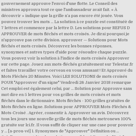
gouvernement approuve l'envoi d'une flotte. Le Conseil des
ministres approuva tout ce que l'ambassadeur avait fait. « À
découvrir » indique que la grille n’a pas encore été jouée. Vous
pouvez trouver les mots … La solution à ce puzzle est constituéè de
7 lettres et commence par la lettre D. Les solutions pour REFUS D
APPROUVER de mots fléchés et mots croisés. Je dirai pourquoi je
n'approuve pas cette division. approuver — Solutions pour Mots
fléchés et mots croisés. Découvrez les bonnes réponses,
synonymes et autres types d'aide pour résoudre chaque puzzle.
Vous pouvez voir la solution à l'indice de mots croisés Approuver
sur cette page. Jouez aux mots-fléchés gratuitement sur Telestar.fr
et faites travailler votre cerveau en vous amusant ! Et Approuvé du
Mots Fléchés 20 Minutes. Voici LES SOLUTIONS de mots croisés
POUR "Approuver d'un signe" Vendredi 26 Janvier 2018 remarque
Cet emploi est également celui, par … Solution pour Approuve sans
mot dire en 5 lettres pour vos grilles de mots croisés et mots
fléchés dans le dictionnaire. Mots fléchés - 100 grilles gratuites de
Mots fléchés en ligne. Solutions pour APPROUVER Mots-Fléchés &
Mots-Croisé . Agréer, consentir à. Approuver un avis. Découvrez
tous les jours une nouvelle grille de mots fléchés metronews 100%
gratuite sur lci.fr. Il vous suffit de cliquer sur une case pour pouvoir
y … [a-prou-vé] 1. Synonymes de "Approuver" Définition ou …