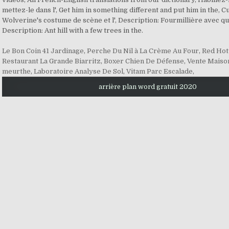
mettez-le dans l', Get him in something different and put him in the, 
Wolverine's costume de scène et l', Description: Fourmillière avec que
Description: Ant hill with a few trees in the.
Le Bon Coin 41 Jardinage
,
Perche Du Nil à La Crème Au Four
,
Red Hot
Restaurant La Grande Biarritz
,
Boxer Chien De Défense
,
Vente Maiso
meurthe
,
Laboratoire Analyse De Sol
,
Vitam Parc Escalade
,
arrière plan word gratuit 2020