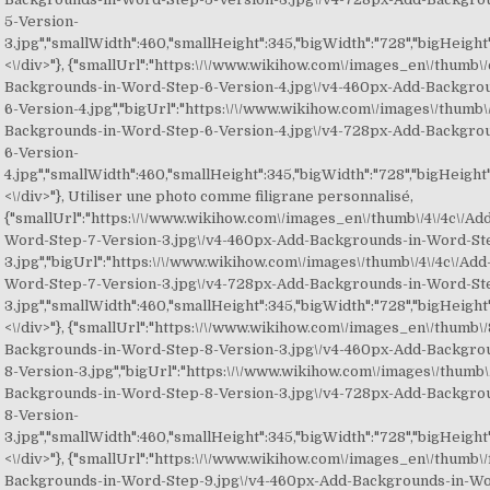
5-Version-
3.jpg","smallWidth":460,"smallHeight":345,"bigWidth":"728","bigHeight":
<\/div>"}, {"smallUrl":"https:\/\/www.wikihow.com\/images_en\/thumb\/
Backgrounds-in-Word-Step-6-Version-4.jpg\/v4-460px-Add-Backgro
6-Version-4.jpg","bigUrl":"https:\/\/www.wikihow.com\/images\/thumb\/
Backgrounds-in-Word-Step-6-Version-4.jpg\/v4-728px-Add-Backgro
6-Version-
4.jpg","smallWidth":460,"smallHeight":345,"bigWidth":"728","bigHeight":
<\/div>"}, Utiliser une photo comme filigrane personnalisé,
{"smallUrl":"https:\/\/www.wikihow.com\/images_en\/thumb\/4\/4c\/A
Word-Step-7-Version-3.jpg\/v4-460px-Add-Backgrounds-in-Word-St
3.jpg","bigUrl":"https:\/\/www.wikihow.com\/images\/thumb\/4\/4c\/Ad
Word-Step-7-Version-3.jpg\/v4-728px-Add-Backgrounds-in-Word-St
3.jpg","smallWidth":460,"smallHeight":345,"bigWidth":"728","bigHeight":
<\/div>"}, {"smallUrl":"https:\/\/www.wikihow.com\/images_en\/thumb\/
Backgrounds-in-Word-Step-8-Version-3.jpg\/v4-460px-Add-Backgro
8-Version-3.jpg","bigUrl":"https:\/\/www.wikihow.com\/images\/thumb\
Backgrounds-in-Word-Step-8-Version-3.jpg\/v4-728px-Add-Backgro
8-Version-
3.jpg","smallWidth":460,"smallHeight":345,"bigWidth":"728","bigHeight":
<\/div>"}, {"smallUrl":"https:\/\/www.wikihow.com\/images_en\/thumb\/f
Backgrounds-in-Word-Step-9.jpg\/v4-460px-Add-Backgrounds-in-W