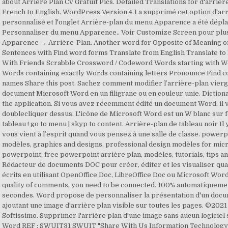
about Arriere Plan Cv Gratuit Pics. Detailed Translations for d'arriè
French to English. WordPress Version 4.1 a supprimé cet option d'ar
personnalisé et l'onglet Arrière-plan du menu Apparence a été dépla
Personnaliser du menu Apparence.. Voir Customize Screen pour plus 
Apparence → Arrière-Plan. Another word for Opposite of Meaning o
Sentences with Find word forms Translate from English Translate to
With Friends Scrabble Crossword / Codeword Words starting with W
Words containing exactly Words containing letters Pronounce Find c
names Share this post. Sachez comment modifier l’arrière-plan vierg
document Microsoft Word en un filigrane ou en couleur unie. Dictio
the application. Si vous avez récemment édité un document Word, il v
doublecliquer dessus. L'icône de Microsoft Word est un W blanc sur 
tableau ! go to menu | skyp to content. Arrière-plan de tableau noir Il 
vous vient à l’esprit quand vous pensez à une salle de classe. powerp
modèles, graphics and designs, professional design modèles for mic
powerpoint, free powerpoint arrière plan, modèles, tutorials, tips a
Rédacteur de documents DOC pour créer, éditer et les visualiser quan
écrits en utilisant OpenOffice Doc, LibreOffice Doc ou Microsoft Wor
quality of comments, you need to be connected. 100% automatiquemen
secondes. Word propose de personnaliser la présentation d'un docu
ajoutant une image d'arrière plan visible sur toutes les pages. ©202
Softissimo. Supprimer l'arrière plan d'une image sans aucun logicie
Word REF : SWUIT31 SWUIT "Share With Us Information Technology" 