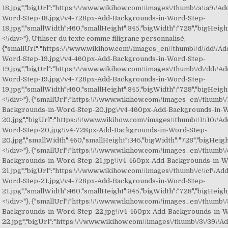
18.jpg","bigUrl":"https:\/\/www.wikihow.com\/images\/thumb\/a\/a9\/A
Word-Step-18.jpg\/v4-728px-Add-Backgrounds-in-Word-Step-
18.jpg","smallWidth":460,"smallHeight":345,"bigWidth":"728","bigHeight"
<\/div>"}, Utiliser du texte comme filigrane personnalisé,
{"smallUrl":"https:\/\/www.wikihow.com\/images_en\/thumb\/d\/dd\/A
Word-Step-19.jpg\/v4-460px-Add-Backgrounds-in-Word-Step-
19.jpg","bigUrl":"https:\/\/www.wikihow.com\/images\/thumb\/d\/dd\/
Word-Step-19.jpg\/v4-728px-Add-Backgrounds-in-Word-Step-
19.jpg","smallWidth":460,"smallHeight":345,"bigWidth":"728","bigHeight"
<\/div>"}, {"smallUrl":"https:\/\/www.wikihow.com\/images_en\/thumb\/
Backgrounds-in-Word-Step-20.jpg\/v4-460px-Add-Backgrounds-in-
20.jpg","bigUrl":"https:\/\/www.wikihow.com\/images\/thumb\/1\/10\/
Word-Step-20.jpg\/v4-728px-Add-Backgrounds-in-Word-Step-
20.jpg","smallWidth":460,"smallHeight":345,"bigWidth":"728","bigHeight
<\/div>"}, {"smallUrl":"https:\/\/www.wikihow.com\/images_en\/thumb\/
Backgrounds-in-Word-Step-21.jpg\/v4-460px-Add-Backgrounds-in-W
21.jpg","bigUrl":"https:\/\/www.wikihow.com\/images\/thumb\/c\/cf\/A
Word-Step-21.jpg\/v4-728px-Add-Backgrounds-in-Word-Step-
21.jpg","smallWidth":460,"smallHeight":345,"bigWidth":"728","bigHeight"
<\/div>"}, {"smallUrl":"https:\/\/www.wikihow.com\/images_en\/thumb\/
Backgrounds-in-Word-Step-22.jpg\/v4-460px-Add-Backgrounds-in-
22.jpg","bigUrl":"https:\/\/www.wikihow.com\/images\/thumb\/3\/39\/