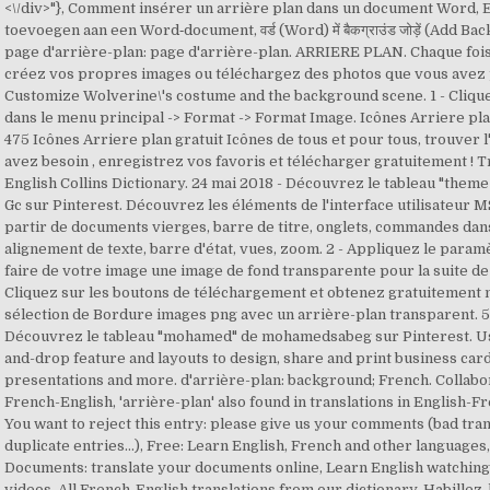
<\/div>"}, Comment insérer un arrière plan dans un document Word,
toevoegen aan een Word‐document, वर्ड (Word) में बैकग्राउंड जोड़ें (Add B
page d'arrière-plan: page d'arrière-plan. ARRIERE PLAN. Chaque fois 
créez vos propres images ou téléchargez des photos que vous avez
Customize Wolverine\'s costume and the background scene. 1 - Clique
dans le menu principal -> Format -> Format Image. Icônes Arriere p
475 Icônes Arriere plan gratuit Icônes de tous et pour tous, trouver 
avez besoin , enregistrez vos favoris et télécharger gratuitement ! T
English Collins Dictionary. 24 mai 2018 - Découvrez le tableau "them
Gc sur Pinterest. Découvrez les éléments de l'interface utilisateur 
partir de documents vierges, barre de titre, onglets, commandes dan
alignement de texte, barre d'état, vues, zoom. 2 - Appliquez le para
faire de votre image une image de fond transparente pour la suite d
Cliquez sur les boutons de téléchargement et obtenez gratuitement 
sélection de Bordure images png avec un arrière-plan transparent. 5 
Découvrez le tableau "mohamed" de mohamedsabeg sur Pinterest. Us
and-drop feature and layouts to design, share and print business card
presentations and more. d'arrière-plan: background; French. Collab
French-English, 'arrière-plan' also found in translations in English-F
You want to reject this entry: please give us your comments (bad trans
duplicate entries...), Free: Learn English, French and other language
Documents: translate your documents online, Learn English watching
videos, All French-English translations from our dictionary, Habillez