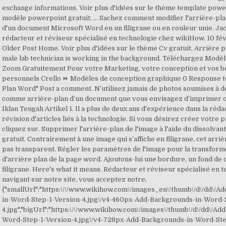
exchange informations. Voir plus d'idées sur le thème template powe
modèle powerpoint gratuit, … Sachez comment modifier l'arrière-pla
d'un document Microsoft Word en un filigrane ou en couleur unie. Jac
rédacteur et réviseur spécialisé en technologie chez wikiHow. 10 fé
Older Post Home. Voir plus d'idées sur le thème Cv gratuit, Arrière p
male lab technician is working in the background. Téléchargez Modèl
Zoom Gratuitement Pour votre Marketing, votre conception et vos b
personnels Crello ⏩ Modèles de conception graphique 0 Response t
Plan Word" Post a comment. N’utilisez jamais de photos soumises à d
comme arrière-plan d’un document que vous envisagez d’imprimer ou
Iklan Tengah Artikel 1. Il a plus de deux ans d'expérience dans la rédac
révision d'articles liés à la technologie. Si vous désirez créer votre 
cliquez sur. Supprimer l'arrière-plan de l'image à l'aide du dissolvan
gratuit. Contrairement à une image qui s’affiche en filigrane, cet arri
pas transparent. Régler les paramètres de l'image pour la transfor
d'arrière plan de la page word. Ajoutons-lui une bordure, un fond de 
filigrane. Here's what it means. Rédacteur et réviseur spécialisé en 
navigant sur notre site, vous acceptez notre,
{"smallUrl":"https:\/\/www.wikihow.com\/images_en\/thumb\/d\/dd\/A
in-Word-Step-1-Version-4.jpg\/v4-460px-Add-Backgrounds-in-Word-
4.jpg","bigUrl":"https:\/\/www.wikihow.com\/images\/thumb\/d\/dd\/A
Word-Step-1-Version-4.jpg\/v4-728px-Add-Backgrounds-in-Word-Ste