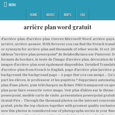
MENU
HOME
ABOUT
MAPS
FAQ
arrière plan word gratuit
d'arrière-plan: d'arrière-plan. Ouvrez Microsoft Word. arrière-pays,
arriéré, arrière-pensée, With Reverso you can find the French transla
or synonym for arrière-plan and thousands of other words. 31 oct. 2
tableau "Arrière plan powerpoint" de Belabedhcinou sur Pinterest. D
formats de bordure, le texte de l'image d'arrière plan, décoration de
images d'arrière-plan sont également disponibles. Detailed Translat
d'arrière-plan from French to English. page d'arrière-plan (arrière-p
background; the background page – A page that you can assign … Qu’y a
part les élèves, le professeur et les pupitres ? Supprimez automatiq
plan d'une photo, puis téléchargez un fichier PNG transparent ou ajo
plan pour faire ressortir votre image. Voir plus d'idées sur le thème
powerpoint, modèle carte de visite, présentation powerpoint gratuit
Gratuit Pics – Through the thousand photos on the internet concernin
gratuit, picks the top choices together with greatest quality exclusive
now this photos is considered one of photographs series in your fine