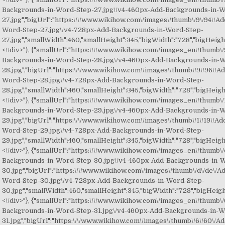
Backgrounds-in-Word-Step-27.jpg\/v4-460px-Add-Backgrounds-in-
27.jpg","bigUrl":"https:\/\/www.wikihow.com\/images\/thumb\/9\/94\/
Word-Step-27.jpg\/v4-728px-Add-Backgrounds-in-Word-Step-
27.jpg","smallWidth":460,"smallHeight":345,"bigWidth":"728","bigHeight"
<\/div>"}, {"smallUrl":"https:\/\/www.wikihow.com\/images_en\/thumb\/
Backgrounds-in-Word-Step-28.jpg\/v4-460px-Add-Backgrounds-in-
28.jpg","bigUrl":"https:\/\/www.wikihow.com\/images\/thumb\/9\/96\/
Word-Step-28.jpg\/v4-728px-Add-Backgrounds-in-Word-Step-
28.jpg","smallWidth":460,"smallHeight":345,"bigWidth":"728","bigHeight"
<\/div>"}, {"smallUrl":"https:\/\/www.wikihow.com\/images_en\/thumb\/
Backgrounds-in-Word-Step-29.jpg\/v4-460px-Add-Backgrounds-in-
29.jpg","bigUrl":"https:\/\/www.wikihow.com\/images\/thumb\/1\/19\/A
Word-Step-29.jpg\/v4-728px-Add-Backgrounds-in-Word-Step-
29.jpg","smallWidth":460,"smallHeight":345,"bigWidth":"728","bigHeight"
<\/div>"}, {"smallUrl":"https:\/\/www.wikihow.com\/images_en\/thumb\/
Backgrounds-in-Word-Step-30.jpg\/v4-460px-Add-Backgrounds-in-
30.jpg","bigUrl":"https:\/\/www.wikihow.com\/images\/thumb\/d\/de\/
Word-Step-30.jpg\/v4-728px-Add-Backgrounds-in-Word-Step-
30.jpg","smallWidth":460,"smallHeight":345,"bigWidth":"728","bigHeight
<\/div>"}, {"smallUrl":"https:\/\/www.wikihow.com\/images_en\/thumb\/
Backgrounds-in-Word-Step-31.jpg\/v4-460px-Add-Backgrounds-in-W
31.jpg","bigUrl":"https:\/\/www.wikihow.com\/images\/thumb\/6\/60\/