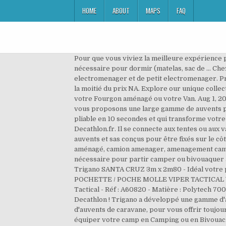
HOME
ABOUT
MAPS
FAQ
Pour que vous viviez la meilleure expérience p
nécessaire pour dormir (matelas, sac de … Chez
electromenager et de petit electromenager. Pro
la moitié du prix NA. Explore our unique colle
votre Fourgon aménagé ou votre Van. Aug 1, 2
vous proposons une large gamme de auvents pou
pliable en 10 secondes et qui transforme vo
Decathlon.fr. Il se connecte aux tentes ou aux
auvents et sas conçus pour être fixés sur le c
aménagé, camion amenager, amenagement camio
nécessaire pour partir camper ou bivouaquer a
Trigano SANTA CRUZ 3m x 2m80 - Idéal votre 
POCHETTE / POCHE MOLLE VIPER TACTICAL VERT
Tactical - Réf : A60820 - Matière : Polytech 700
Decathlon ! Trigano a développé une gamme d
d'auvents de caravane, pour vous offrir toujou
équiper votre camp en Camping ou en Bivouac. b