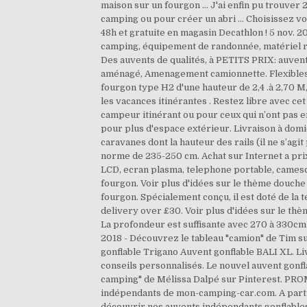
maison sur un fourgon ... J'ai enfin pu trouve
camping ou pour créer un abri … Choisissez votr
48h et gratuite en magasin Decathlon ! 5 nov. 
camping, équipement de randonnée, matériel ra
Des auvents de qualités, à PETITS PRIX: auvent
aménagé, Amenagement camionnette. Flexibles e
fourgon type H2 d'une hauteur de 2,4 .à 2,70 M
les vacances itinérantes . Restez libre avec ce
campeur itinérant ou pour ceux qui n’ont pas 
pour plus d'espace extérieur. Livraison à domic
caravanes dont la hauteur des rails (il ne s’ag
norme de 235-250 cm. Achat sur Internet a prix
LCD, ecran plasma, telephone portable, came
fourgon. Voir plus d'idées sur le thème douche
fourgon. Spécialement conçu, il est doté de l
delivery over £30. Voir plus d'idées sur le t
La profondeur est suffisante avec 270 à 330cm 
2018 - Découvrez le tableau "camion" de Tim su
gonflable Trigano Auvent gonflable BALI XL. Li
conseils personnalisés. Le nouvel auvent gonfl
camping" de Mélissa Dalpé sur Pinterest. PR
indépendants de mon-camping-car.com. A partir
découvrir nos auvents indépendants gonflable