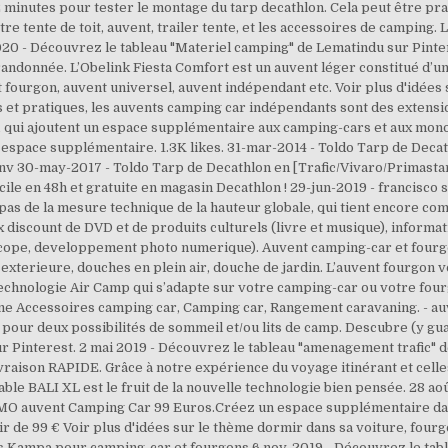
r 2 minutes pour tester le montage du tarp decathlon. Cela peut être 
e tente de toit, auvent, trailer tente, et les accessoires de camping. 
2020 - Découvrez le tableau "Materiel camping" de Lematindu sur Pinter
ndonnée. L’Obelink Fiesta Comfort est un auvent léger constitué d’un
 fourgon, auvent universel, auvent indépendant etc. Voir plus d'idée
t pratiques, les auvents camping car indépendants sont des extensio
, qui ajoutent un espace supplémentaire aux camping-cars et aux monos
t espace supplémentaire. 1.3K likes. 31-mar-2014 - Toldo Tarp de Decat
env 30-may-2017 - Toldo Tarp de Decathlon en [Trafic/Vivaro/Primast
ile en 48h et gratuite en magasin Decathlon ! 29-jun-2019 - francisco so
it pas de la mesure technique de la hauteur globale, qui tient encore 
 discount de DVD et de produits culturels (livre et musique), informat
scope, developpement photo numerique). Auvent camping-car et fourg
 exterieure, douches en plein air, douche de jardin. L’auvent fourgon 
a technologie Air Camp qui s’adapte sur votre camping-car ou votre fo
hème Accessoires camping car, Camping car, Rangement caravaning. - a
pour deux possibilités de sommeil et/ou lits de camp. Descubre (y gua
r Pinterest. 2 mai 2019 - Découvrez le tableau "amenagement trafic" de
vraison RAPIDE. Grâce à notre expérience du voyage itinérant et celle
able BALI XL est le fruit de la nouvelle technologie bien pensée. 28 a
OMO auvent Camping Car 99 Euros.Créez un espace supplémentaire dan
 de 99 € Voir plus d'idées sur le thème dormir dans sa voiture, four
s Kampa pour camping-car et fourgons 6 nov. 2019 - Découvrez le tab