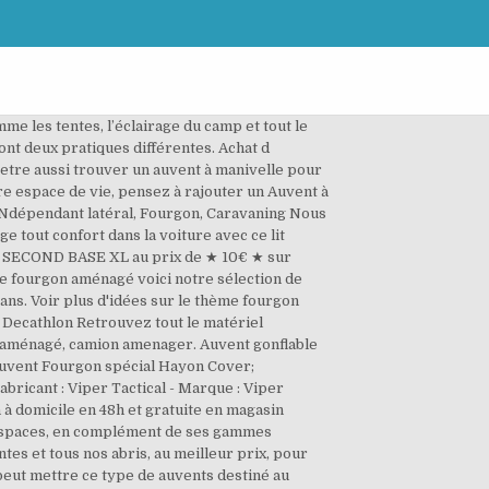
e les tentes, l’éclairage du camp et tout le
nt deux pratiques différentes. Achat d
-etre aussi trouver un auvent à manivelle pour
re espace de vie, pensez à rajouter un Auvent à
INdépendant latéral, Fourgon, Caravaning Nous
tout confort dans la voiture avec ce lit
R SECOND BASE XL au prix de ★ 10€ ★ sur
re fourgon aménagé voici notre sélection de
ans. Voir plus d'idées sur le thème fourgon
Decathlon Retrouvez tout le matériel
n aménagé, camion amenager. Auvent gonflable
uvent Fourgon spécial Hayon Cover;
ant : Viper Tactical - Marque : Viper
on à domicile en 48h et gratuite en magasin
ospaces, en complément de ses gammes
es et tous nos abris, au meilleur prix, pour
peut mettre ce type de auvents destiné au