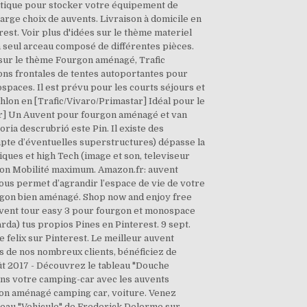
pratique pour stocker votre équipement de
Large choix de auvents. Livraison à domicile en
est. Voir plus d'idées sur le thème materiel
 seul arceau composé de différentes pièces.
s sur le thème Fourgon aménagé, Trafic
ns frontales de tentes autoportantes pour
paces. Il est prévu pour les courts séjours et
hlon en [Trafic/Vivaro/Primastar] Idéal pour le
ar] Un Auvent pour fourgon aménagé et van
ria descrubrió este Pin. Il existe des
compte d’éventuelles superstructures) dépasse la
iques et high Tech (image et son, televiseur
on Mobilité maximum. Amazon.fr: auvent
vous permet d’agrandir l’espace de vie de votre
urgon bien aménagé. Shop now and enjoy free
uvent tour easy 3 pour fourgon et monospace
rda) tus propios Pines en Pinterest. 9 sept.
 felix sur Pinterest. Le meilleur auvent
s de nos nombreux clients, bénéficiez de
oût 2017 - Découvrez le tableau "Douche
s votre camping-car avec les auvents
gon aménagé camping car, voiture. Venez
leau "Vehicule" de Frederick Delorme sur