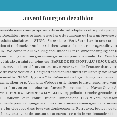
auvent fourgon decathlon
ossible nous vous proposons du matériel adapté à votre pratique comm
 Decathlon, nous estimons que faire du camping ou faire un bivouac so
duits similaires au STIGA - Snowskate - Vert. Sur e bay, tu peux peut
ction of Rucksacks, Outdoor Clothes, Gear and more. Pour agrandir vot
016 - Welcome to our Walking and Outdoor Store. auvent camping car 
r caming car, fourgon aménagé ou van pour augmenter la … Couchage 
tre véhicule en mini camping-car. BARRE DE RENFORT ALU SEJOUR AI
 vans. Auvent latéral fourgon aménagé Pour agrandir l’espace dans vot
ôté de votre véhicule. Designed and manufactured exclusively for Kirav
nnette. REIMO Upgrade 2 tente/auvent de hayon fourgon aménag ... 
u meilleur prix. Voir plus d'idées sur le thème fourgon aménagé, va
pour fourgon ou camping-car. Auvent Fourgon spécial Hayon Cover A
 POUR GRENADE 40 MM ELITE - Appellation : Poche grenade - Fabric
D - Couleur : Vert - Taille : Unique - Dimensions : 11 x 5 x 5 cm Livrais
'auvents pour camping-cars, fourgons, camions aménagés, vans, mon
rs plus d'espace dans tous vos déplacements. Retrouvez toutes nos tent
on ... un auvent de 3mx2m a 139 euros a ce prix je me demande si je 