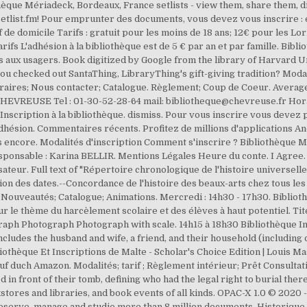
èque Mériadeck, Bordeaux, France setlists - view them, share them, d
etlist.fm! Pour emprunter des documents, vous devez vous inscrire : e
if de domicile Tarifs : gratuit pour les moins de 18 ans; 12€ pour les 
rifs L'adhésion à la bibliothèque est de 5 € par an et par famille. Bibl
es aux usagers. Book digitized by Google from the library of Harvard U
you checked out SantaThing, LibraryThing's gift-giving tradition? Modali
raires; Nous contacter; Catalogue. Règlement; Coup de Coeur. Average:
HEVREUSE Tel : 01-30-52-28-64 mail: bibliotheque@chevreuse.fr Horai
 Inscription à la bibliothèque. dismiss. Pour vous inscrire vous devez pr
d'adhésion. Commentaires récents. Profitez de millions d'applications An
plus encore. Modalités d'inscription Comment s'inscrire ? Bibliothèq
ponsable : Karina BELLIR. Mentions Légales Heure du conte. I Agree. U
ateur. Full text of "Répertoire chronologique de l'histoire universelle 
on des dates.--Concordance de l'histoire des beaux-arts chez tous les
Nouveautés; Catalogue; Animations. Mercredi : 14h30 - 17h30. Biblio
r le thème du harcèlement scolaire et des élèves à haut potentiel. Tite
ph Photograph Photograph with scale. 14h15 à 18h30 Bibliothèque Ins
t includes the husband and wife, a friend, and their household (includi
iothèque Et Inscriptions de Malte - Scholar's Choice Edition | Louis M
f duch Amazon. Modalités; tarif ; Règlement intérieur; Prêt Consultat
in front of their tomb, defining who had the legal right to burial there
tores and libraries, and book events of all kinds. OPAC-X 1.0 © 2020
serve, manage and studie more than 8 million documents. Historique d