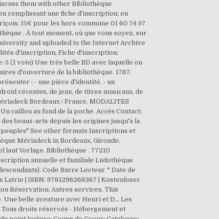
iscuss them with other Bibliothèque
n remplissant une fiche d'inscription; en
Lorriçois; 15€ pour les hors-commune 01 60 74 37
iothèque . À tout moment, où que vous soyez, sur
niversity and uploaded to the Internet Archive
tés d'inscription; Fiche d'inscription;
 5 (1 vote) Une très belle BD avec laquelle on
res d'ouverture de la bibliothèque. 1787.
ésenter : - une pièce d'identité, - un
droid récentes, de jeux, de titres musicaux, de
ue Mériadeck Bordeaux / France. MODALITES
n caillou au fond de la poche. Accès Contact;
des beaux́-arts depuis les origines jusqu'à la
 peuples" See other formats Inscriptions et
thèque Mériadeck in Bordeaux, Gironde.
l laut Vorlage. Bibliothèque . 77210
cription annuelle et familiale Ludothèque
ng descendants). Code Barre Lecteur * Date de
as Latrie | ISBN: 9781296268367 | Kostenloser
ion Réservation; Autres services. This
. Une belle aventure avec Henri et D... Les
 - Tous droits réservés - Hébergement et
u point lecture; Coups de Coeur; Catalogue;