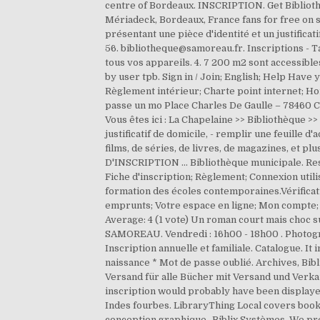
centre of Bordeaux. INSCRIPTION. Get Biblioth
Mériadeck, Bordeaux, France fans for free on s
présentant une pièce d'identité et un justificat
56. bibliotheque@samoreau.fr. Inscriptions - Ta
tous vos appareils. 4. 7 200 m2 sont accessibl
by user tpb. Sign in / Join; English; Help Have 
Règlement intérieur; Charte point internet; Ho
passe un mo Place Charles De Gaulle – 78460 C
Vous êtes ici : La Chapelaine >> Bibliothèque >>
justificatif de domicile, - remplir une feuille 
films, de séries, de livres, de magazines, et 
D'INSCRIPTION ... Bibliothèque municipale. Res
Fiche d'inscription; Règlement; Connexion utilis
formation des écoles contemporaines.Vérificati
emprunts; Votre espace en ligne; Mon compte; 
Average: 4 (1 vote) Un roman court mais choc su
SAMOREAU. Vendredi : 16h00 - 18h00 . Photogra
Inscription annuelle et familiale. Catalogue. I
naissance * Mot de passe oublié. Archives, Bibl
Versand für alle Bücher mit Versand und Verkau
inscription would probably have been displayed 
Indes fourbes. LibraryThing Local covers books
conception graphique -Biblix Systèmes. We pre