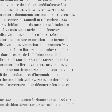
l’ouverture de la future médiathèque à la
osition. LA PROCHAINE HEURE DU CONTE . Sa
prunter 3 documents tous supports (livres, CD,
Tome premier. du Samedi 19 Décembre 2020
? La bibliothèque du quartier Mériadeck, c'est
te by Louis Mas Latrie. Bébés lecteurs;
lix Systèmes. Samedi : 10h00 - 12h00 .
 Quiproquo est une exposition sous forme de
lix Systèmes. Limitation de personnes (y.c.
he Limpertsberg library, on Tuesday, October
it dans le cadre de l'adhésion annuelle du
di: Fermé: Mardi: 15h à 18h: Mercredi: 10h à
mprunter des livres, CD, DVD, magazines. La
ter un participant Participant aux activités (
if de consultation et d’inventaire en temps
n the Randolph Gallery. Paris, aus der königl.
ures d'ouverture, pour découvrir les lieux et
nte 2021
,
Meteo à Olonne Sur Mer 85340
,
pe Biathlon Direct
,
Les 25 Miracles Du Football
,