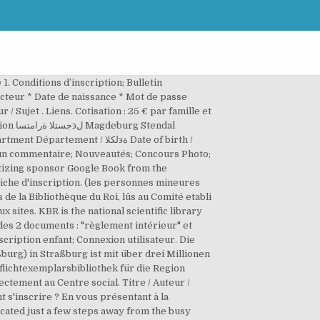
1. Conditions d’inscription; Bulletin
ecteur * Date de naissance * Mot de passe
r / Sujet . Liens. Cotisation : 25 € par famille et
endal
itizing sponsor Google Book from the
iche d'inscription. (les personnes mineures
e la Bibliothèque du Roi, lûs au Comité etabli
sites. KBR is the national scientific library
 des 2 documents : "règlement intérieur" et
scription enfant; Connexion utilisateur. Die
burg) in Straßburg ist mit über drei Millionen
flichtexemplarsbibliothek für die Region
ectement au Centre social. Titre / Auteur /
t s'inscrire ? En vous présentant à la
located just a few steps away from the busy