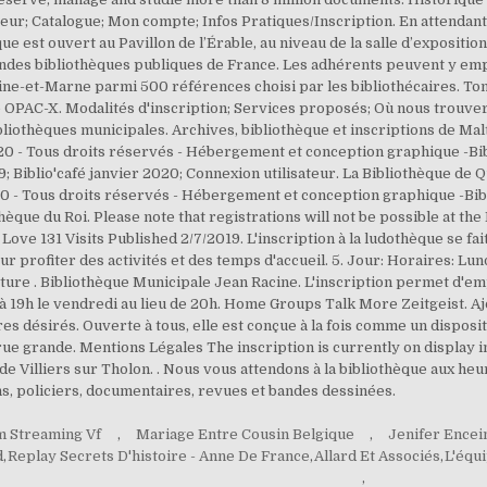
r; Catalogue; Mon compte; Infos Pratiques/Inscription. En attendant 
hèque est ouvert au Pavillon de l’Érable, au niveau de la salle d’exp
randes bibliothèques publiques de France. Les adhérents peuvent y em
ne-et-Marne parmi 500 références choisi par les bibliothécaires. 
 OPAC-X. Modalités d'inscription; Services proposés; Où nous trouver 
bliothèques municipales. Archives, bibliothèque et inscriptions de Mal
020 - Tous droits réservés - Hébergement et conception graphique -Bib
9; Biblio'café janvier 2020; Connexion utilisateur. La Bibliothèque de
020 - Tous droits réservés - Hébergement et conception graphique -Bib
thèque du Roi. Please note that registrations will not be possible at t
1 Love 131 Visits Published 2/7/2019. L'inscription à la ludothèque se fa
r profiter des activités et des temps d'accueil. 5. Jour: Horaires: Lun
erture . Bibliothèque Municipale Jean Racine. L'inscription permet d'e
 19h le vendredi au lieu de 20h. Home Groups Talk More Zeitgeist. Ajou
res désirés. Ouverte à tous, elle est conçue à la fois comme un disposit
 rue grande. Mentions Légales The inscription is currently on display i
 de Villiers sur Tholon. . Nous vous attendons à la bibliothèque aux he
s, policiers, documentaires, revues et bandes dessinées.
m Streaming Vf
,
Mariage Entre Cousin Belgique
,
Jenifer Encei
d
,
Replay Secrets D'histoire - Anne De France
,
Allard Et Associés
,
L'équi
,