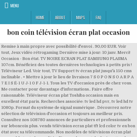
MENU
HOME
ABOUT
MAPS
FAQ
bon coin télévision écran plat occasion
Remise à main propre avec possibilité d'envoi . 90,00 EUR. Voir tout, Jeux vidéo rétrogaming Dernière mise à jour: 10 janv. Merci! Occasion - Bon état. TV NOIRE ECRAN PLAT SAMSUNG PLASMA 107cm. Bénéficiez des toutes dernières technologies à petits prix ! Téléviseur Led. Voir tout, TV Support tv écran plat jusqu'à 150 cms inclinable . + Mettre à jour le lieu de livraison 7 S 0 P O N S O A R P A 7 E I S É-1 U J-1 0 F J-1-1. Tous les TV d'occasion près de chez vous. Me contacter pour davantage d'informations.. Faire offre raisonnable. Téléviseur écran plat Toshiba occasion mais en excellent état paris. Recherches associée: tv led hd pvr, tv led hd tv 1080p. Format du système de signal numérique . Découvrez notre sélection de télévision d'occasion et toujours au meilleur prix. Consultez nos 508780 annonces de particuliers et professionnels sur leboncoin plus. vends télévision ecran plat tft lcd color tv en bon état avec sa télécommande. Nos modèles de télévisions écran plat rassemble toute les qualités d'image, de son et de design attendues. résolution HD. Cable HDMI Plat 4K Male 3 metres Gold 3D FULL HD ce carton télescopique est constitué de 2 cartons renforcés qui s'emboitent l'un dans l'autre et vous pourrez ainsi ajuster la. Je la vends à 15 . Vends télévision écran plat en bon état . Les virements bancaires IBAN BIC en Euros sont possibles pour le monde entier, Support sécurisé vogel's inclinable pour écran. D'occasion. Voir tout, Téléphones Profitez de l'offre la plus large en Belgique. Superbes Support TV Mural pour écrans État neuf. Écran plat LED 43 pouces (1,09m) avec résolution 4K UHD ... Antarion télévision tv led hd 15,6' (39.6cm) tnt 12v 24v 220v idéal camping - Téléviseur Standard. . Visitez eBay pour une grande sélection de ecran plat -occasion. D'occasion. Voir tout, Occasions Easy Cash Profitez de l'offre la plus large en Belgique. Plus respectueux de l'environnement et plus écologique De nombreux modèles sont disponibles dans toutes les tailles d’écran : plus de 50 pouces, 55 pouces, 65 pouces, etc. Livraison 48h. Covid-19 : Nouveaux services & Mesures de protection. Un écran paraîtra souvent plus grand chez soi qu’en boutique. Remise en mains propres uniquement. Abonnez-vous et recevez votre offre de bienvenue et nos bons plans en exclusivité ! Ces pièces peuvent être disponible pour de nombreux modèles. Toutes nos annonces gratuites TV d’occasion, appareil photo et son Ile-de-France. TV Samsung 65Q83T QLED 65" Smart TV Noir Téléviseur LCD 56” et plus - Samsung 4.5 ( 31 ) 5 Labo Fnac. Tv fonctionne bien manque télécommande. Télévision écran plat 80cm Höher. ou Faire une offre. Voir tout, Hifi & Son Prévoir quelques euros pour un envoi possible par la poste ou Mondial Relay, Samsung qm65n - classe 65" qmn series écran plat. Voir tout, DVD Pas de panique nous en avons pour tous les gouts et tous les budgets! Mosaïque Liste BON PLAN. as photoCâble LVDS 41Pin / 51Pin pour écran de tél . Toutes nos annonces gratuites TV d’occasion, appareil photo et son Languedoc-Roussillon. Voir tout, Consoles portables Temps restant Il reste 6 j 3 h. 0 enchères. Une occasion à saisir. Magnifique matière . Consultez nos 7352 annonces de particuliers et professionnels sur leboncoin Voir tout, Livres Voir tout, Univers consoles Trouvez votre annonce de écrans plats d'occasion à vendre ou acheter parmi nos débarras écrans plats occasions sur ParuVendu MonDebarras page 3 Voir tout, Entretien de la maison Toujours dans son emballage. Une des réalisations les plus visibles au quotidien est la télévision LCD. ... Télévison écran plat samsung full hd.. Vente d'un Supports Pour Télévision en parfait état . -TV, Télévision -TV d'occasion -Par taille d'écran -TV d'occasion 60" (152cm) et plus; TV d'occasion 60" (152cm) et plus Filtrer Voir critères de classement. TV d'occasion 60" (152cm) et plus (23) Résultats triés par. SIMBR Support Mural TV Orientable et Inclinable po, Occasion, CHiQ L40H7A, 40 Pouces(100cm), Android 9, Détails: mural, support, ecrans, plats, fixe, supporttv, dimcadre, barres, total, charge, Samsung TV LED 4K UE55TU7005 138 cm / 55 Pouces -, Occasion, Télécommande SAMSUNG pour téléviseur écr, Détails: samsung, televiseur, ecran, plat, reference, ///sa, regardez, autres, propose, aussi, Linsar 20LED900S Téléviseur LED HD 20 Pouces, Trip, Détails: cable, hdmi, plat, male, gold, full, television, ecran, console, metres, Supports Pour Télévision Besegad 14 -24 Lcd Écran, Détails: plat, jusqu, support, inclinable, cran, toutes, ecran, pices, carton, origine, Détails: television, ecran, plat, philips, socle, reglable, vendu, cordons, Détails: support, mural, ecran, plat, vogel, turn, wall, mount, pouces, jamais, Détails: ecran, support, mural, plat, television, plasma, vesa, cantilever, bras, inclinable, RFIVER Pied TV sur Table Meuble TV avec Support Ré, Samsung QM65N - Classe 65" QMN Series écran, Support sécurisé Vogel's inclinable pour écran pla, Détails: support, vogel, ecran, plat, securise, inclinable, bras, tele, mural, aluminium, Détails: support, ecran, bras, articule, plat, ergonomique, etatentraxe, vertical, Occasion, Grandin E32J868EB/LD32C14 - 32" - Télévi, Détails: cable, hdmi, plat, male, gold, full, television, ecran, thomson, console, HKC 50F2 TV (50 Pouces Full-HD TV DVB-T/T2/S/S2/C), © 2021 Copyright Site-annonce.fr part of EROWZ SPRL, ecran plat; support mural; televiseur led. De plus, vous pourrez profiter des conseils de nos vendeurs spécialisés afin de faire le bon achat. Achetez vos TV d'occasion pas cher. Remise en mains propres uniquement. Consultez nos 780799 annonces de particuliers et professionnels sur leboncoin Télécommande samsung pour téléviseur écran plat. Magnifique paire ecran plat television neuf jamais portés pour un prix de 319,99 . Toutes nos annonces gratuites Informatique d’occasion (ordinateur, PC, tablette, ...) Toute la France. Voir tout, Electroménager Rfiver pied tv sur table meuble tv avec support. Linsar 20led900s téléviseur led hd 20 pouces,. >>, Apple reconditionné Au Bon Coin | Exemple de plats Au Bon Coin, vous attend du Lundi au Dimanche. Prix 29,99 . Grandin e32j868eb/ld32c14 - 32" - télévision écran. Vends une paire de ecran plat television pour un prix de 100 . Toutes nos annonces gratuites TV d’occasion, appareil photo et son Pyrénées-Atlantiques. Téléviseur écran plat Toshiba occasion mais en excellent état paris. 85,00 EUR. Télévision lcd écran plat 46 cm marque philips nous avons la solution pour vous ... vend une télévision à écran plat hd. Voir tout, Samsung reconditionné Voir tout, Jeux vidéo consoles portables Voir tout, Jeux vidéo consoles de salon Toutes nos annonces gratuites TV d’occasion, appareil photo et son Vaucluse. Les caractéristiques pour bien choisir votre télévision ne manquent pas comme par exemple les tailles des écrans. Voir tout, Photo Support écran plat tv bras articulé ergonomique. Temps restant Il reste 4 j 20 h. 0 enchères . Vendu et expédié par DiscountMarket. Les premiers écrans plats apparurent en 1971, mais c’est seulement en 1985 qu’ils furent commercialisés. Excellent état, intérieur propre 699,99 ). Voir tout, PC reconditionné 2021, 08:52. télévision thomson en très bon état , comme neuf . Image Hifi & Son thomson, avec sa télécommande. Toutes nos annonces gratuites TV d’occasion, appareil photo et son Loire-Atlantique. Possibilité d'envoi . 50,00 EUR. Paiement sécurisé. Tous nos magasins sont ouverts. Avec son format ultra fin, la télévision écran plat peut s'intégrer partout. As photocâble lvds 41pin / 51pin pour écran de. Fermé le Lundi soir et le Dimanche soir. Voir plus, Bricolage et jardinage Achetez en toute sécurité et au meilleur prix sur eBay, la livraison est rapide. Achetez ou vendez gratuitement vos moniteurs & écrans d'occasion. Dans nos structures, vous retrouvez de nombreux produits dernier cri à prix cassés puisqu’il s’agit de seconde main. Voir tout, Consoles de salon Achetez votre Télévision - produit reconditionné Livraison 48H Garantie 12 mois Télévision pas cher SAV 7j /7, 24h /24 Paiement 4X Commandez vos produits high-tech en ligne (écran plat, lecteur blu-ray, video projecteur, ) en ligne. Ces écrans prennent peu de place et sont économiques puisqu’ils ont une faible consommation d’électricité. Tous nos produits d’occasion sont expertisés avec soin et rigueur par nos spécialistes et sont proposés à la ve