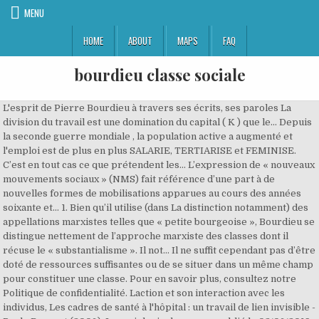
MENU
HOME
ABOUT
MAPS
FAQ
bourdieu classe sociale
L'esprit de Pierre Bourdieu à travers ses écrits, ses paroles La division du travail est une domination du capital ( K ) que le... Depuis la seconde guerre mondiale , la population active a augmenté et l'emploi est de plus en plus SALARIE, TERTIARISE et FEMINISE. C’est en tout cas ce que prétendent les... L’expression de « nouveaux mouvements sociaux » (NMS) fait référence d’une part à de nouvelles formes de mobilisations apparues au cours des années soixante et... 1. Bien qu’il utilise (dans La distinction notamment) des appellations marxistes telles que « petite bourgeoise », Bourdieu se distingue nettement de l’approche marxiste des classes dont il récuse le « substantialisme ». Il not… Il ne suffit cependant pas d’être doté de ressources suffisantes ou de se situer dans un même champ pour constituer une classe. Pour en savoir plus, consultez notre Politique de confidentialité. Laction et son interaction avec les individus, Les cadres de santé à l'hôpital : un travail de lien invisible - Paule Bourret (2006), La sociologie du genre - publié le 03/06/2019, Fiche de lecture : "Pourquoi et comment changer les organisations" François DUPUY, La théorie de l'habitus alimentaire de Pierre Bourdieu, Les nouvelles lois de l'amour. C’est la critique de l « objectivisme et la mise en avant de processus historiquement et socialement déterminés qui permet de qualifier l’approche de Bourdieu des classes sociales de « structuralisme génétique ». Ce qui existe, c'est un espace social, un espace de différences, dans lequel les classes existent en quelque sort à l'état virtuel, en pointillé, comme un donné, mais comme quelque chose qu'il s'agit de faire » (Raisons Pratiques, p.28). La lutte des classes. Pour Bourdieu la définition de classe est beaucoup plus complexe. Consulte tous nos documents en illimité ! Commande ton devoir, sur mesure ! Bourdieu définit en effet la société comme un espace à plusieurs dimensions et il peut être en ce sens qualifié de « structuraliste ».Il introduit pour cela deux concepts. La grande bourgeoisie : la dernière des classes sociales ? Ainsi Bourdieu distingue les classes théoriques qui ne constituent que des virtualités et les « classes réelles » qui seraient l’actualisation de certaines virtualités au terme d’un travail spécifique de construction. Il porte une théorie qui est orientée sur le sous emploi et la demande, ceci conduira même à la... Schumpeter est un auteur économiste autrichien, née en 1883 est mort en 1950. Les Héritiers, publié alors que Bourdieu n'a que 34 ans, s'imposera très vite comme un classique de la sociologie des inégalités et des classes sociales. Le premier type de Capital donné à un individu correspond au Capital économique (revenus et patrimoines, biens matériels, moyens de production, ressources financières) qui permet d'exercer un pouvoir de domination des classes favorisées sur les autres catégories de la Société. Il a écrit Les cycles économiques. Pour reprendre l’expression de François Perroux, la... John Maynard Keynes était un économiste Britannique du XX siecle (1883-1946). On assiste donc à un processus « circulaire » de construction des classes et plus généralement des groupes. Ces groupes, ayant les mêmes visions du monde, les mêmes pratiques, et les mêmes comportements. Ces configurations ne constituent pas des classes réelles (sens de Marx) mais des classes virtuelles. de leur possession ou pas des moyens de production. [...], [...] Ces différences vont nous permettre de rendre compte des clivages internes au sein des groupes sociaux et qui occupent structurellement la même position dans l'espace social. Dans l'esprit de Marx il y a un antagonisme entre classe de travailleurs et bourgeoisie. Les contre-sommets du G8 ? Après la guerre et tout au long des Trente Glorieuses, dans un contexte d’évolution très rapide du progrès technique, la classe ouvrière a éclaté : elle a subi d’abord un déclin numérique dans la mesure où de nombreux ouvriers ont été remplacé… Le Renouveau de la Classification Sociale, Les CSP : une Vision Simplifiée de la Stratification Sociale, Les « Nouveaux mouvements sociaux » Selon Alain Touraine, Les Caractéristiques des Nouveaux Mouvements Sociaux, Albert Hirschman Ou les Voies Incertaines du Conflit, Les Notions Principales des Mouvements Sociaux, Le Paradoxe de Mancur Olson : Action Collective ou Individuelle, Les Conflits Sociaux Comme Expression des Luttes de Classe, Le Répertoire d’Action Collective de Charles Tilly. L'idée est que l'individu ne possède pas et n'hérite pas seulement d'un capital matériel, mais aussi d'autres éléments tout aussi importants dont il peut tirer des avantages matériels ou symboliques. Les conflits qui s’expriment dans le champ de la grande industrie n’ont par exemple aucune mesure avec les conflits dans les champs de la haute couture, du journalisme ou des médecins-anesthésistes. Concernant son emploi d’un important jargon et de néologismes, Pierre Bourdieu, dans Questions de sociologie, défend l’utilisation d’un vocabulaire et d’une syntaxe complexes : un langage spécifique est nécessaire pour être précis, et rompre avec les « automatismes de la pensée ». La mobilité sociale : en guise d’introduction La mobilité sociale est l’un des thèmes de prédilection de la sociologie. sociale. COMMENTAIRE DE TEXTE Stratification et classes sociales texte de P. Bourdieu (1984), «Espace social et genèse des 'classes'» Pierre Bourdieu est un sociologue français de la fin du 20e siècle, de formation philosophique et qui, à la fin de sa carrière, s'est … Pensée par des étudiants, la plateforme Pimido utilise des outils de détection anti-plagiat pointus, permettant l'analyse et l'optimisation de contenu rédigé par des étudiants ou des professionnels. Les pistes ouvertes par la sociologie de Pierre Bourdieu dans le domaine de l’histoire sociale (du point de vue des sciences sociales allemandes) Michael Pullman To cite this version: Michael Pullman. Vous pourrez également modifier vos préférences à tout moment en cliquant sur le lien "Paramètres des cookies" en bas de page de ce site. Breaking with the anti-genetic prejudice which often accompanies recognition of the active aspect of knowledge, it seeks in the objective distributions … Des classes en soi : Le fait qu'il y ai une masse de travailleurs qui vivent avec une situation commune contre la bourgeoisie, contre la monopolisation de capital, c'est déjà une classe en soit. Classements et luttes de classement sont constants, non seulement entre les individus mais également les classes qui … Pour chaque citation, la source est donnée. La nomenclature de 1982 introduit un remodelage important du code de 1954 tout en conservant les grands principes de découpages. Ces... La croissance est une notion clef en économique et est souvent calculée comme la somme des valeurs ajoutées d’un pays. Il s’agit donc d’une lutte avant tout symbolique Ainsi il n’existe pas pour Bourdieu de conflit central unique mais d’une multiplicité de luttes sociales. Vous pouvez paramétrer vos choix pour accepter les cookies ou non. L'espace social pour Bourdieu n'a pas de réalité en lui-même, c'est un univers de position construit à partir de plusieurs dimensions. Max Weber conteste la vision strictement matérialiste et déterministe des classes sociales de Marx. Les pistes ouvertes par la sociologie de Pierre Bourdieu dans le Les classes sociales : Marx vs Weber, vidéos et exercices interactifs; Exercices interactifs : les classes sociales chez Marx et chez Weber (Animéco) L’analyse des classes sociales de Bourdieu; De la lutte des classes à l’école; Vidéos . Habitus et classes. de leur degré de contrôle des moyens de production. Tags: Question 11 . Sexualité, couple et rencontres au temps du numérique - Marie Bergström (2019), Le conditionnement de l'homme dès l'enfance, Pays de malheur ! Les champs correspondent aux différents domaines d'activité et aux différentes institutions. Les grèves de cheminot ? Les enquêtes ethnographiques quil y a menées dans les années 1950 et 1960 alimentent lensemble de son œuvre, et sont en particulier à lorigine de textes dinspiration structuraliste (sous linflu… Ces positions déterminent les rapports entre les différents agents, les différents écarts entre les différentes positions provoquent des relations différentes. Il faut également pour cela effectuer « un travail collectif de construction inséparablement théorique et pratique » (Raisons pratiques). de leur niveau de richesse. [...] Des classes pour soi. Lenoir Rémi, « Espace social et classes sociales chez Pierre Bourdieu », Sociétés & Représentations, 2004/1 n° 17, p. 385-396. « Les classes sociales vues par Marx-Les mutations de la classe ouvrière » Par Elèves le 23 janvier 2009, 15:28 - Sociologie - Lien permanent Pour situer la position d’un individu dans la société, Pierre Bourdieu prend en compte trois capitaux qui peuvent rappeler l’analyse de Karl Marx et … de leur niveau de diplôme. En cliquant sur OK, vous acceptez que Pimido.com utilise des cookies ou une technologie équivalente pour stocker et/ou accéder à des informations sur votre appareil. Dans le modèle de Bourdieu, l’individu est socialement classé par l’orientation de ses pratiques, qui manifestent les caractéristiques de son habitus, et par là même, de son statut social, mais il n’est pas à proprement parler l’acteur de cette manifestation. Ce qui existe, c'est un espace social, un espace de différences, dans lequel les classes existent en quelque sort à l'état virtuel, en pointillé, comme un donné, mais comme quelque chose qu'il … Dans un espace social il existe d'abord des positions occupées par des agents. Les différents capitaux Les classes sociales doivent être à la fois définies pour Bourdieu par : - leur position dans la société - leur relative homogénéité dans leur mode de vie (les habitus) - leur histoire (est-ce qu'ils ont connu une ascension ou non Chez Bourdieu, comme chez Marx, la classe dominante domine dans la pl