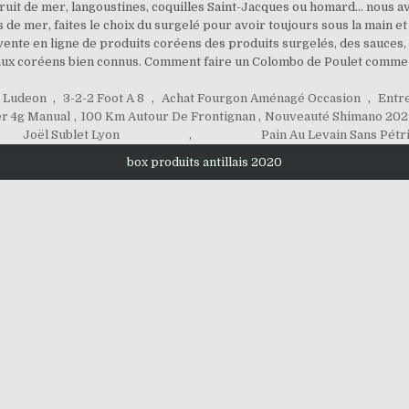
ruit de mer, langoustines, coquilles Saint-Jacques ou homard… nous a
ts de mer, faites le choix du surgelé pour avoir toujours sous la main 
vente en ligne de produits coréens des produits surgelés, des sauces, 
ux coréens bien connus. Comment faire un Colombo de Poulet comme au
y Ludeon
,
3-2-2 Foot A 8
,
Achat Fourgon Aménagé Occasion
,
Entre
r 4g Manual
,
100 Km Autour De Frontignan
,
Nouveauté Shimano 202
Joël Sublet Lyon
,
Pain Au Levain Sans Pétr
box produits antillais 2020