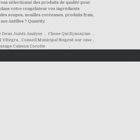
vons sélectionné des produits de qualité pour
et dans votre congélateur vos ingrédients
des soupes, nouilles coréennes, produits frais,
x Antilles ? Quantity.
 Deux Joints Analyse
,
Chose Qui Synonyme
,
1 Ultegra
,
Conseil Municipal Nogent-sur-oise
,
issage Cuisson Cocotte
,