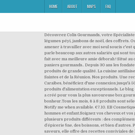
HOME
ABOUT
MAPS
FAQ
Découvrez Colis Gourmands, votre Spécialiste w
légumes péyi, jambons de noël, des coffrets. Ou
amener à travailler avec moi seul soucis c'est q
parle beaucoup aux autres salariés qui sont tous
fait avec ma meilleure amie déborah ! Situé a
paniers gourmands.. Depuis 30 ans les fondateu
produits de grande qualité. La cuisine antillais
Saintes et de la Réunion. Nos produits. Une rec
Caraïbes, bénéficiez d'une connexion jusqu'à 50
produits d'alimentation exceptionnels. Le blog 
a créé pour vous la plus savoureuse box gourm
bonheur.Tous les mois, 6 à 8 produits sont sé
Notify me when available. €7.10. EB Cosmetique
hommes et enfant.Soignez vos cheveux et vos 
plusieurs produits différents : des compléments
d’épicerie ﬁne, des boissons, et bien d’autres. 
saveurs, elle offre des recettes conviviales de