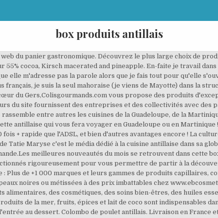
box produits antillais
eb du panier gastronomique. Découvrez le plus large choix de produit
r 55% cocoa, Kirsch macerated and pineapple. En-faite je travail dans un
ue elle m'adresse pas la parole alors que je fais tout pour qu'elle s'ouv
 français, je suis la seul mahoraise (je viens de Mayotte) dans la struc
u cœur du Gers,Colisgourmands.com vous propose des produits d'except
rs du site fournissent des entreprises et des collectivités avec des 
e rassemble entre autres les cuisines de la Guadeloupe, de la Martiniqu
ette antillaise qui vous fera voyager en Guadeloupe ou en Martinique !.
 fois + rapide que l'ADSL, et bien d'autres avantages encore ! La cult
de Tatie Maryse c'est le média dédié à la cuisine antillaise dans sa gl
ande.Les meilleures nouveautés du mois se retrouvent dans cette box
lectionnés rigoureusement pour vous permettre de partir à la découve
 : Plus de +1 000 marques et leurs gammes de produits capillaires, c
peaux noires ou métissées à des prix imbattables chez www.ebcosme
 alimentaires, des cosmétiques, des soins bien-êtres, des huiles essen
Produits de la mer, fruits, épices et lait de coco sont indispensables da
 l'entrée au dessert. Colombo de poulet antillais. Livraison en France 