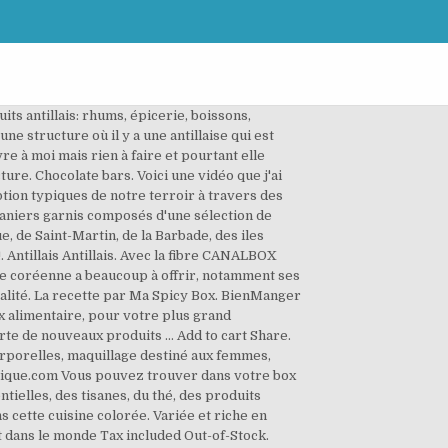
s antillais: rhums, épicerie, boissons,
e structure où il y a une antillaise qui est
re à moi mais rien à faire et pourtant elle
ture. Chocolate bars. Voici une vidéo que j'ai
ion typiques de notre terroir à travers des
paniers garnis composés d'une sélection de
e, de Saint-Martin, de la Barbade, des iles
 Antillais Antillais. Avec la fibre CANALBOX
ure coréenne a beaucoup à offrir, notamment ses
obalité. La recette par Ma Spicy Box. BienManger
 alimentaire, pour votre plus grand
rte de nouveaux produits … Add to cart Share.
orporelles, maquillage destiné aux femmes,
tique.com Vous pouvez trouver dans votre box
tielles, des tisanes, du thé, des produits
ns cette cuisine colorée. Variée et riche en
et dans le monde Tax included Out-of-Stock.