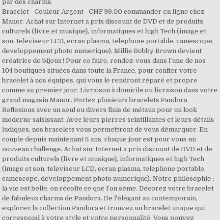
par des charms.
Bracelet - Couleur Argent - CHF 99.00 commander en ligne chez Manor. Achat sur Internet a prix discount de DVD et de produits culturels (livre et musique), informatiques et high Tech (image et son, televiseur LCD, ecran plasma, telephone portable, camescope, developpement photo numerique). Millie Bobby Brown devient créatrice de bijoux ! Pour ce faire, rendez-vous dans l’une de nos 104 boutiques situées dans toute la France, pour confier votre bracelet à nos équipes, qui vous le rendront réparé et propre comme au premier jour. Livraison à domicile ou livraison dans votre grand magasin Manor. Portez plusieurs bracelets Pandora Reflexions avec un seul ou divers finis de métaux pour un look moderne saisissant. Avec leurs pierres scintillantes et leurs détails ludiques, nos bracelets vous permettront de vous démarquer. En couple depuis maintenant 5 ans, chaque jour est pour vous un nouveau challenge. Achat sur Internet a prix discount de DVD et de produits culturels (livre et musique), informatiques et high Tech (image et son, televiseur LCD, ecran plasma, telephone portable, camescope, developpement photo numerique). Notre philosophie : la vie est belle, on récolte ce que l’on sème. Décorez votre bracelet de fabuleux charms de Pandora. De l'élégant au contemporain, explorez la collection Pandora et trouvez un bracelet unique qui correspond à votre style et votre personnalité. Vous pouvez également en demander la rectification ou la suppression. Retrouvez sans plus attendre notre sélection exclusive "Bracelet pandora argent" sur Bijourama, la référence des montres et bijoux de marque en ligne depuis plus de 10 ans. Les bracelets emblématiques de Pandora sont conçus pour contenir des Charms qui reflètent vos histoires et vos valeurs. Vous pouvez donner de l’éclat à votre bijou avec une peau de chamois ou un chiffon doux ce qui ravivera la brillance de vos Charms. Vous bénéficiez d’un droit d’accès à vos données. Bracelet Charmes de Bijoux Argent Sterling 925/1000 Exclusif notion Pandora Perles de Verre de Murano Bleu Foncé, avec Pendentif Cœ Bracelet Charmes de Bijoux Argent Sterling 925/1000 Exclusif notion Pandora , Perles de Verre de Murano Noir, avec Pendentif Cœur Cristal. Vos bijoux bracelet argent s’oxydent et rien de plus normal qu’ils noircissent, c’est même tout à fait rassurant, ils sont bien en argent. lol Merci =D. Vous pouvez exercer vos droits en nous écrivant à, Composez votre Bracelet Pandora Reflexions, Bracelet Pandora Moments Disney Cendrillon Fermoir Carrosse Citrouille, Bracelet composé Maille Serpent Fermoir en T, Bracelet Maille Serpent Fermoir en T Pandora Moments, Bracelet Maille Serpent O Couronné Scintillant Pandora Moments, Bracelet Maille Serpent Fermoir Cœur Arbre de Vie Pandora Moments, Bracelet Maille Serpent Fermoir Barillet Pandora Moments, Bracelet Maille Serpent Fermoir Marguerite Pandora Moments, Bracelet Coulissant Maille Serpent Fleur de Pêcher Éclose Pandora Moments, Bracelet Maille Serpent Multi-Rangs Pandora Reflexions, Bracelet Maille Serpent Fermoir Cœur Pavé Pandora Moments, Bracelet Jonc Fermoir Harry Potter, Vif d'Or, Pandora Moments, Bracelet Coulissant Moments en Pandora Shine**, Bracelet Maille Serpent Fermoir Cœur Pandora Moments, Bracelet Jonc Ouvert Façon Maille Serpent Pandora Moments, Bracelet composé Arbre de Vie Pandora Rose, Bracelet composé Fermoir Cœur Pandora Rose, Bracelet O Couronné & Maille Serpent Pandora Moments, Bracelet Jonc Ouvert façon Maille Serpent Pandora Moments, Bracelet en maille tissée Pandora Reflexions. Sauter la navigation. Chaque type de bracelet faisant l'objet de recommandations différentes, veuillez lire les conseils et les recommandations de taille se rapportant au bracelet qui vous intéresse ! Achat d electromenager et de petit electromenager. Plein de bisous !! Voilà une petite attention qui va très certainement lui plaire : le bracelet Pandora argent offre un tour de poignet tout à fait chic et élégant. Inscrivez-vous à la newsletter Pandora et recevez chaque semaine en avant-première des infos sur nos nouveautés, nos conseils de style, et nos offres exceptionnelles ! La fonctionnalité Javascript de votre navigateur est désactivée . Achat d electromenager et de petit electromenager. Découvrez les bracelets PAUL HEWITT Hommes avec une touche maritime ⚓ masculin et élégant De première classe de qualité Livraison gratuite " Acheter non Vente de pret-a … Capturez les moments marquants de votre histoire avec Pandora Moments. Je souhaite recevoir des courriers et communications électroniques (mails, SMS) de Pandora A/S (responsable de traitement), Pandora France et de Supplies Distributers SA (opérateur de la boutique en ligne de Pandora), concernant les produits et des offres de Pandora. Sur Lookéor cela devient un jeu d’enfant quand on a les connaissances suffisantes sur le sujet comme les différents types de charms qui existent, et comment bien les assembler. J'espère que ça vous aura donné envie de créer votre propre bracelet Pandora en fonction de votre histoire si vous n'en avez pas déjà un, ou au moins que cela vous aura plu !! Emballé dans une Boîte Cadeau Découvrez notre collection unique de bijoux, y compris des charms, des bracelets, des colliers et des bagues pour correspondre à votre style. À son actif, plus de 420 concept-stores et 10 000 points de vente. Jouez avec votre identité grâce à Pandora Me, notre collection comprenant des breloques miniatures, des bracelets et une broche à épingle de sûreté finis à la main qui vous permet d’exprimer qui vous êtes vraiment, tant vos passions que votre personnalité. ». S'il vous plaît allumez-le afin que vous puissiez profiter pleinement des possibilités de ce site . La présentation de mon bracelet est maintenant terminée, bravo aux courageuses (et courageux aussi peut-être) qui m'auront lu en entier !! La finition du bracelet évolue : le noir s’estompe et se transforme naturellement au fil du temps afin de révéler une patine pour un look usé qui a du mordant et du caractère. Toutes nos perles sont compatibles avec les bracelets de type Pandora, Biagi, Chamilia, et Troll. Vous pouvez exercer vos droits en nous écrivant à, Composez votre Bracelet Pandora Reflexions, Bracelet Maille Serpent fermoir en T Cœur Pandora Moments, Bracelet Maille Serpent Fermoir Cœur Disney Mickey Pandora Moments, Bracelet Maille Serpent Fermoir Médaillon Bleu Scintillant Pandora Moments, Bracelet Pandora Moments Disney Cendrillon Fermoir Carrosse Citrouille, Bracelet Fermoir Scintillant Pandora Reflexions, Bracelet composé Maille Serpent Fermoir en T, Bracelet Fermoir Maille Serpent Star Wars Pandora Moments, Bracelet Maille Serpent Fermoir en T Pandora Moments, Bracelet Maille Serpent O Couronné Scintillant Pandora Moments, Bracelet Rivière Coulissant Scintillant Turquoise, Bracelet Maille Serpent Fermoir Cœur Arbre de Vie Pandora Moments, Bracelet Coulissant Éclat Rose & Incolore, Bracelet Maille Serpent Fermoir Barillet Pandora Moments, Bracelet Maille Serpent Fermoir Marguerite Pandora Moments, Bracelet Coulissant Maille Serpent Fleur de Pêcher Éclose Pandora Moments, Bracelet Maille Serpent Multi-Rangs Pandora Reflexions, Bracelet Maille Serpent Fermoir Cœur Pavé Pandora Moments. De nouvelles façons de faire du shopping avec Pandora ! Chaque bijou est soigneusement fini à la main pour révéler des détails délicats, grâce à de l’émail appliqué à la main, à des anneaux et à des pierres. Les bracelets emblématiques de Pandora sont conçus pour contenir des Charms qui reflètent vos histoires et vos valeurs. La fonctionnalité Javascript de votre navigateur est désactivée . Vous bénéficiez d’un droit d’accès à vos données. Reflétant votre singularité et évoluant avec votre style, nos bijoux finis main vous permettent d'exprimer ce que vous êtes vraiment. Chaque pièce a un sens; c’est à vous de le définir. Nettoyer un bijou en argent qui devient noir avec le temps? La star de Stranger Things a en effet travaillé avec la maison Pandora, dont elle est l’ambassadrice depuis août dernier (19). Voilà quelques conseils qui iront aussi bien pour vos bijoux en argent que pour votre argenterie de façon générale et ces conseils sont très facile à … Vous disposez également du droit de définir des directives relatives au sort de vos données après votre mort. Les charms servent à marquer les moments importants de votre vie. Vous avez le droit de demander la limitation du traitement, ou encore vous opposer au traitement de vos données dans certaines circonstances. De nombreux modèles de bracelets cordon vous attendent, avec parmi eux celui qui habillera parfaitement votre poignet. S'il vous plaît allumez-le afin que vous puissiez profiter pleinement des possibilités de ce site . Finis avec de magnifiques détails, nos bracelets peuvent être portés seul ou superposés afin de créer de magnifiques looks au style intemporel. ! Descriptif : Bracelet Pandora Femme 598373-1 Fait pour durer en argent 925/1000e obtenu de manière responsable, avec de gros maillons qui supportent des pendants reflétant votre personnalité, le bracelet à Maillons Pandora Me est doté du fermoir boule classique orné de notre logo. La chaîne de confort est un magnifique bijou à part entière qui permet d'éviter de perdre votre bracelet adoré. N’attendez plus pour vous faire plaisir, ou faire plaisir à vos proches en commandant dès maintenant votre article Bracelet Pandora 596477 - Bracelet Jonc Ouvert Moments . Je l'ai envoyé récemment en réparation en bijouterie et depuis, dès que je le porte environ une semaine il devient noir. Bonjour, Mutin et ludique, le bracelet Pandora se décline selon la personnalité de votre compagne, grâce à des « charms » que l'on peut ajouter à l'envie. Vente de pret-a … Des bijoux pour vos proches . Ornez-les avec nos Charms et Espaceurs. Les bracelets à charms sont à la mode et constituent un cadeau idéal pour vous-même ou un être cher. Le bracelet Charms de Pandora rencontre dès 2000 un franc succès dans le monde : Danem