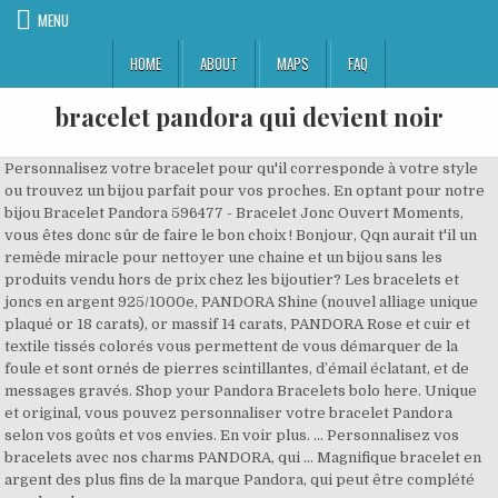
MENU
HOME
ABOUT
MAPS
FAQ
bracelet pandora qui devient noir
Personnalisez votre bracelet pour qu'il corresponde à votre style
ou trouvez un bijou parfait pour vos proches. En optant pour notre
bijou Bracelet Pandora 596477 - Bracelet Jonc Ouvert Moments,
vous êtes donc sûr de faire le bon choix ! Bonjour, Qqn aurait t'il un
remède miracle pour nettoyer une chaine et un bijou sans les
produits vendu hors de prix chez les bijoutier? Les bracelets et
joncs en argent 925/1000e, PANDORA Shine (nouvel alliage unique
plaqué or 18 carats), or massif 14 carats, PANDORA Rose et cuir et
textile tissés colorés vous permettent de vous démarquer de la
foule et sont ornés de pierres scintillantes, d’émail éclatant, et de
messages gravés. Shop your Pandora Bracelets bolo here. Unique
et original, vous pouvez personnaliser votre bracelet Pandora
selon vos goûts et vos envies. En voir plus. ... Personnalisez vos
bracelets avec nos charms PANDORA, qui … Magnifique bracelet en
argent des plus fins de la marque Pandora, qui peut être complété