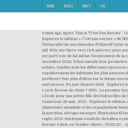
HOME
ABOUT
MAPS
FAQ
4 mois ago. Sport. This is "C'est Pas Sorcier -
Explorez le tableau « C'est pas sorcier » de N
l'intégralité de nos épisodes d'Objectif Qatar a
juil. Why are there very rich and very poor pe
est parti voir de lui-même l'avancement de la
novembre 2022. Il faut ensuite leur permettre
solaire. Quelles sont les différentes épreuves
régulièrement les habitants les plus pauvres d'
préférés ! Voir plus d'idées sur le thème sorc
and careers, it's just clearer! 2016 - Explorez 
t-on le facteur de chute ? 1995 . Le premier t
L'école pour une petite fille des bidonvilles d
Cameroun. 26 min . 2015 - Explorez le tableau 
alimentaire mondiale et les organisations huma
la nutrition, elevage escargot. Illustration ©Y
rugby 2015: Harlequin s'entiche du ballon ovale
Sorcier à Gois, en Vendée ! durée : 00:01:20 ... 