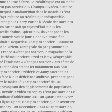
une course à faire. Le Néolithique est un mode
'est pas sorcier Aux Champs-Elysées, histoire
urquoi la malnutrition dans le monde ? C'est
'agriculture au Néolithique indisponible.
rton pour Harry Potter à l’école des sorciers
s car on sait qu'aujourd'hui mieux les
elle chaîne, Epicurieux. Ils vont poser les
sourds voit le jour. Cet envoi massif de
nitaire. Regardez C'est pas sorcier - Comment
roche-Orient. L'intégrale du programme sur
e France 3.C'est pas sorcier, le magazine de la
 le thème Sorciere, Fred et jamy, Géographie.
é l’émission « C’est pas sorcier » aux côtés de
truction des stades (et notamment Ras Abu
 pas sorcier. Frédéric et Jamy ouvrent les
face à leur déficience auditive. présenté par :
 le tableau "C'est pas sorcier" de CDI
mé provoquant des déplacements de population,
 Revoir la vidéo en replay C'est pas sorcier Le
ndiaux d’athlétisme 2019 au Qatar. Découvrez
ligne. Sport. c'est pas sorcier quelle aventure
Tuesday - 29 December 2020 L'Esprit sorcier,
suite plus clair ! 2016 - Découvrez le tableau