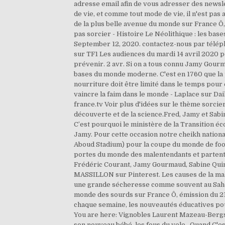
adresse email afin de vous adresser des newsl
de vie, et comme tout mode de vie, il n'est pa
de la plus belle avenue du monde sur France Ô, 
pas sorcier - Histoire Le Néolithique : les bas
September 12, 2020. contactez-nous par télépho
sur TF1 Les audiences du mardi 14 avril 2020 p
prévenir. 2 avr. Si on a tous connu Jamy Gourma
bases du monde moderne. C'est en 1760 que la 
nourriture doit être limité dans le temps pou
vaincre la faim dans le monde - Laplace sur D
france.tv Voir plus d'idées sur le thème sorcier
découverte et de la science.Fred, Jamy et Sabi
C’est pourquoi le ministère de la Transition é
Jamy. Pour cette occasion notre cheikh nation
Aboud Stadium) pour la coupe du monde de foot
portes du monde des malentendants et partent à 
Frédéric Courant, Jamy Gourmaud, Sabine Quind
MASSILLON sur Pinterest. Les causes de la maln
une grande sécheresse comme souvent au Sahel o
monde des sourds sur France Ô, émission du 2
chaque semaine, les nouveautés éducatives pour
You are here: Vignobles Laurent Mazeau-Bergst
son nouveau bébé. les fous du velo . Quand C'es