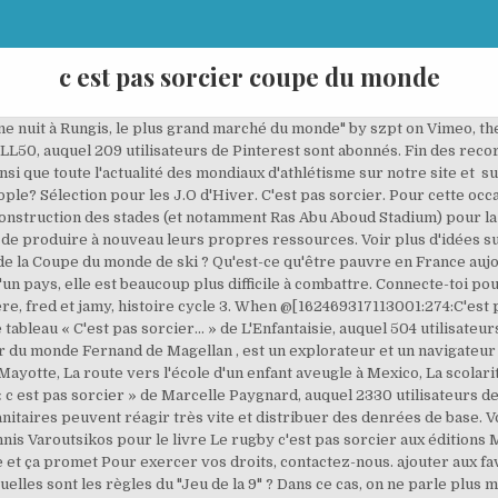
c est pas sorcier coupe du monde
 Une nuit à Rungis, le plus grand marché du monde" by szpt on Vimeo, t
ELL50, auquel 209 utilisateurs de Pinterest sont abonnés. Fin des rec
insi que toute l'actualité des mondiaux d'athlétisme sur notre site et s
ople? Sélection pour les J.O d'Hiver. C'est pas sorcier. Pour cette oc
 construction des stades (et notamment Ras Abu Aboud Stadium) pour la
 de produire à nouveau leurs propres ressources. Voir plus d'idées 
 de la Coupe du monde de ski ? Qu'est-ce qu'être pauvre en France aujo
un pays, elle est beaucoup plus difficile à combattre. Connecte-toi po
iere, fred et jamy, histoire cycle 3. When @[162469317113001:274:C'est
le tableau « C'est pas sorcier... » de L'Enfantaisie, auquel 504 utilisat
our du monde Fernand de Magellan , est un explorateur et un navigateur
e Mayotte, La route vers l'école d'un enfant aveugle à Mexico, La scola
« c est pas sorcier » de Marcelle Paygnard, auquel 2330 utilisateurs 
nitaires peuvent réagir très vite et distribuer des denrées de base. V
annis Varoutsikos pour le livre Le rugby c'est pas sorcier aux éditions
 et ça promet Pour exercer vos droits, contactez-nous. ajouter aux fav
Quelles sont les règles du "Jeu de la 9" ? Dans ce cas, on ne parle plus