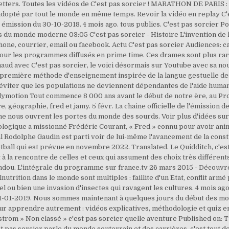
etters. Toutes les vidéos de C'est pas sorcier ! MARATHON DE PARIS : 
s adopté par tout le monde en même temps. Revoir la vidéo en replay C
émission du 30-10-2018. 4 mois ago. tous publics. C'est pas sorcier Po
es du monde moderne 03:05 C'est pas sorcier - Histoire L'invention de l
ne, courrier, email ou facebook. Actu C'est pas sorcier Audiences: ca
our les programmes diffusés en prime time. Ces drames sont plus rare
ud avec C'est pas sorcier, le voici désormais sur Youtube avec sa nouv
première méthode d'enseignement inspirée de la langue gestuelle des 
r éviter que les populations ne deviennent dépendantes de l'aide huma
ailymotion Tout commence 8 000 ans avant le début de notre ère, au P
e, géographie, fred et jamy. 5 févr. La chaine officielle de l'émission d
ne nous ouvrent les portes du monde des sourds. Voir plus d'idées sur
cologique a missionné Frédéric Courant, « Fred » connu pour avoir anim
al Rodolphe Gaudin est parti voir de lui-même l'avancement de la cons
ball qui est prévue en novembre 2022. Translated. Le Quidditch, c'est
la rencontre de celles et ceux qui assument des choix très différents 
ou. L'intégrale du programme sur france.tv 26 mars 2015 - Découvrez
utrition dans le monde sont multiples : faillite d'un Etat, conflit ar
u bien une invasion d'insectes qui ravagent les cultures. 4 mois ago.
1-01-2019. Nous sommes maintenant à quelques jours du début des mo
 apprendre autrement : vidéos explicatives, méthodologie et quiz en 
röm » Non classé » c'est pas sorcier quelle aventure Published on: 
t pas sorcier parle du monde souterrain et des carrières, c'est tout de 