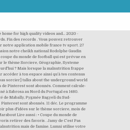
he home for high quality videos and… 2020 -
ords. Fin des records . Vous pouvez retrouver
ur notre application mobile france tv sport. 27
casion notre cheikh national Rodolphe Gaudin
 coupe du monde de football qui est prévue en
sur le thème Sorciere, Géographie, Systeme
urd'hui ? Mais lorsque la malnutrition frappe
ur accéder à ton espace ainsi qu’à tes contenus
 pas sorcier] talks about the underground world
eurs de Pinterest sont abonnés. Comment calcule-
 né à Sabrosa au Nord du Portugal en 1480.
rité de Mabally, Pygmée Bagyeli du Sud-
de Pinterest sont abonnés. 11 déc. Le programme
oir plus d'idées sur le thème sorciere, mois de
 Marabout Lire aussi : • Coupe du monde de
oris retirer des favoris . Jamy de C’est Pas
 malnutrition mais de famine. Lumni utilise votre