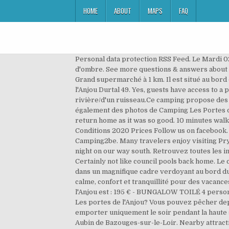
HOME
ABOUT
MAPS
FAQ
Personal data protection RSS Feed. Le Mardi 02 Juin à 9h Aujourd'hui, un poisson-chat de 1 m a été pêché. Emplacements spacieux et délimités avec beaucoup d'ombre. See more questions & answers about this hotel from the Tripadvisor community. Le Camping Les portes de l'Anjou est situé à DURTAL - Maine-et-Loire. Grand supermarché à 1 km. Il est situé au bord de la rivière le Loir, à 3 km de la forêt. Are pets allowed at Camping Les Portes de l'Anjou? Camping Les Portes de l'Anjou Durtal 49. Yes, guests have access to a pool during their stay. Camping Les Portes de l'Anjou est un camping qui se trouve à Durtal, Maine-et-Loire, et situé rivière/d'un ruisseau.Ce camping propose des emplacements délimités, ombragés, non ombragés et emplacements relativement ombragés. Si vous avez également des photos de Camping Les Portes de l'Anjou à partager, n'hésitez pas, en cliquant sur le lien "Ajoutez une photo". Have booked the same site on my return home as it was so good. 10 minutes walk to 2 excellent bakeries that were open on Sunday! Webdesign & SEO by E-comouest - … Campsite map General Conditions 2020 Prices Follow us on facebook. Good size pitch. Tous les avis certifiés sur le Camping Les Portes De L'anjou à DURTAL sont disponibles sur Camping2be. Many travelers enjoy visiting Prytanée National Militaire (7.7 miles), Fossés des Romains (6.4 miles), and Lavoir de Jarze (8.0 miles). Spent our first night on our way south. Retrouvez toutes les informations sur la réglementation liée au camping-car, à la caravane, au mobil-home, aux terrains de camping. Certainly not like council pools back home. Le camping "Les portes de l'Anjou" se situe à 15 mn du Zoo de La Flèche. Situé à 15 mn de La Flèche et de son Zoo, niché dans un magnifique cadre verdoyant au bord du Loir à Durtal qui abrite le célèbre château des Comtes d’Anjou, le camping *** les Portes de l’Anjou vous assure calme, confort et tranquillité pour des vacances réussies en couple, en famille ou entre amis. more. Le tarif le plus bas pour un séjour au Camping Les portes de l'Anjou est : 195 € - BUNGALOW TOILÉ 4 personnes - pour un séjour de 7 jours, du 16/05/2021 au 23/05/2021. Quelle est la note moyenne des avis pour le Camping Les portes de l'Anjou? Vous pouvez pêcher depuis le site, mais aussi louer des canoës et naviguer sur le fleuve, à l'occasion d'un circuit touristique. Snack/vente à emporter uniquement le soir pendant la haute saison. It is located by the river le Loir, at 3 km from the forest. The owners are friendly and helpful. Eglise Saint-Aubin de Bazouges-sur-le-Loir. Nearby attractions include Eglise Saint-Aubin de Bazouges-sur-le-Loir (3.7 miles), Eglise Saint-Jean-Baptiste (3.7 miles), and Eglise Saint Jean-baptiste (3.8 miles). Camping Les Portes de l'Anjou *** 9 Rue du Camping, 49430 Durtal +33(0)2 41 76 31 80 contact-camping@lesportesdelanjou.com. Vous pourrez profiter gratuitement de la piscine intercommunale en … We stopped here on the way d