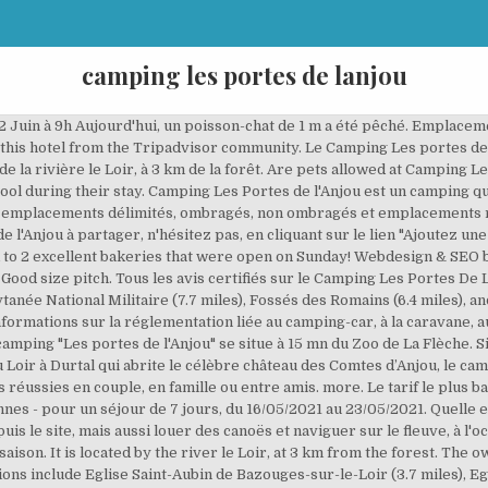
camping les portes de lanjou
own and back up on our latest French adventure. However the tranquil river setting with the town amenities close by made for another superb break. Baignant dans un paysage tranquille éloigné de toute circulation, le camping les Portes de l’Anjou promet hébergement et environnement de qualité. Les pêcheurs adorent également ce camping. La visite du Zoo de Doué-la-Fontaine -…, Profitez de votre séjour au sein de notre camping 3 étoiles à Durtal, pour visiter les plus grands châteaux…, Le Puy du Fou, élu meilleur parc du monde, Profitez de votre séjour au Camping Les Portes de l'Anjou à Durtal pour voyager dans le temps au parc du Puy du Fou.…, A environ 40 minutes du Camping Les Portes de l’Anjou, découvrez Saumur et ses nombreux sites à visiter dans la…, Animations & loisirs aux Portes de l'Anjou près de La Flèche, Nouveautés 2020 au camping Les Portes de l'Anjou *** de Durtal, Nous avons l'immense joie de vous annoncer l'ouverture du camping : Plus de photos disponibles sur les pages Zoover de France, Pays de la Loire et de Durtal. Découvrez toutes les informations sur le camping Les Portes De L’Anjou pour trouver votre location afin de faire un séjour touristique dans un camping en Pays de la Loire. A video tour round this lovely campsite in Durtal, France. The campsite LES PORTES DE L'ANJOU is located in Durtal in Maine-et-Loire, in Pays de la Loire, which possesses many riches, with beautiful landscapes and a rich architectural heritage, as well as festivals, sports events and unique local gastronomy. This 3 star campsite with a privileged setting in the area of Maine-et-Loire is just next to the Château des Comptes d’Anjou. Close to the A11. Le camping "Les portes de l'Anjou" se situe à 400 mètres du centre ville qui abrite l'imposant château des Comtes d'Anjou. Quel est le tarif le plus bas pour un séjour au Camping Les portes de l'Anjou? Yes, free parking is available to guests. Notre camping à taille humaine est la destination rêvée pour se connecter à la nature, découvrir de nombreuses destinations culturelles et passer des vacances inoubliables avec un large choix de type d'activités (natures, sportives, familiales). Is parking available at Camping Les Portes de l'Anjou? Sur cette page, vous trouverez des photos de Camping Les Portes de l'Anjou postées par les voyageurs. Are there opportunities to exercise at Camping Les Portes de l'Anjou? Which popular attractions are close to Camping Les Portes de l'Anjou? Choisissez l'hébergement de votre choix parmi nos mobil-homes, coco sweet, tithomes, bungalows toilés, caravanes et notre gite pouvant accueillir jusqu'à 14 personnes. What are some restaurants close to Camping Les Portes de l'Anjou? Hired accommodation: €300.00 (£270.70) damage/cleanliness/bracelet deposit is required on arrival and will be refunded on departure after inspection of your unit should no damage/losses be found. Le camping vous propose également des activités extérieures pour vivre intensément vos vacances en Maine et Loire : Balade à vélo, Pêche, Canoé Kayak, Initiation stand up paddle, Randonnées Pédestres, Visites touristiques et culturelles. Au camping Portes de l’Anjou, votre séjour est placé sous le signe de la pêche. The pitches were a good size, immaculate facilities (toilet roll in all stalls) and good showers. We will be back :), Tripadvisor Plus Subscription Terms & Conditions, Hotels near Camping Les Portes de l'Anjou. Ce camping, où vous pourrez non seulement camper à prix avantageux avec votre CampingCard ACSI, … What a fabulous site, quiet and clean. Le camping Les Portes de l'Anjou est bordé par le Loir, à 400m seulement du centre-ville où se trouve le château des Comtes d'Anjou. Venez visiter nos célèbres espaces naturels…, Envie de vivre une expérience unique en Maine et Loire proche de Durtal ? En basse saison, pendant la période 26-03-2021 - 04-07-2021 et 22-08-2021 - 31-10-2021, vous campez pour €14,- par nuit sur l'un des 88 emplacements du Camping Les Portes de l'Anjou à Durtal (Maine-et-Loire). 49430 Durtal, Coco Sweet 2 chambres 4 pers – Nouveau modèle 2020, Mobil-home CONFORT 2 chambres 4 pers 21m², Mobil-home CONFORT 2 chambres 4/6 pers 29m², Mobil-home CONFORT PMR 2 chambres 4/6 pers 32m², Mobil-home CONFORT 3 chambres 6/8 pers 33m², Tithome STANDARD 2 chambres 4/5 pers 21m², Bungalow Toilé ECO 2 chambres 4/5 personnes, Locations d'emplacements tentes, caravanes, camping-car