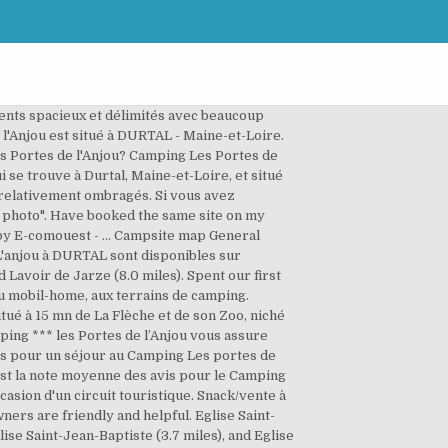
s, Accès direct à la piscine Intercommunale de Durtal, Les Locations au camping Les Portes de l'Anjou*** près de La Flèche, Les Emplacements du Camping Les Portes de l'Anjou *** à Durtal, Création et référencement Site internet E-comouest - If you are a resident of another country or region, please select the appropriate version of Tripadvisor for your country or region in the drop-down menu. Yes, it is 0.4 miles away from the center of Durtal. Come to the Les Portes de l’Anjou campsite located just 400m away from the town centre of Durtal. Christophe Leblond-maro. A few feet away from the Loire valley, this campsite with many activities to enjoy has everything you need for great holidays. The campsite has a playground and a sports ground. Informations générales. 4 /5. Location de vélos Location de canoé WIFI payant. Le camping Les Portes de l'Anjou se trouve dans un écrin de verdure en bordure de rivière à 400m du village. Site idéal pour la pêche. Située à 100 mètres seulement, une belle piscine municipale vous invitent à … Nous sommes ravis de vous accueillir dans notre belle région et vous souhaitons la bienvenue ! Vous pouvez également vous rendre sur le … Le camping donne un accès direct à la piscine municipale chauffée en plein air, accompagnée d'une pataugeoire pour les très jeunes enfants. The camp has strict covid rules and they seem to be cleaning showers and toilets around the clock. The town had a couple of restaurants (the pizza place is a must), usual butchers & bakers and a huge supermarket. En saison, votre camping dans le Maine et Loire vous propose des animations en soirée. Vous pourrez profiter gratuitement de la piscine intercommunale en … Celui-ci est également implanté à distance raisonnable à pied du coeur de la ville. Lock in the lowest price from these sites. Our second vist but out of season this time hence facilities closed down. Prévenez les mauvaises surprises au cours du règlement de votre réservation : notez que le camping Les Portes De L'anjou n'autorise que les paiements par carte bleue. On our last visit we came in through the town with major road works. Camping Les Portes de Anjou, au bord du fleuve, est à 10 minutes à pied de la commune de Durtal. Derniers avis sur CAMPING LES PORTES DE L'ANJOU. Camping Les Portes de l'Anjou: Second review - See 35 traveler reviews, 25 candid photos, and great deals for Camping Les Portes de l'Anjou at Tripadvisor. Balade à vélo dans la vallée du Loir près du camping Les Portes de l'Anjou. Consultez les informations indispensables: services proposés, tarifs, adresses, mais aussi l’avi