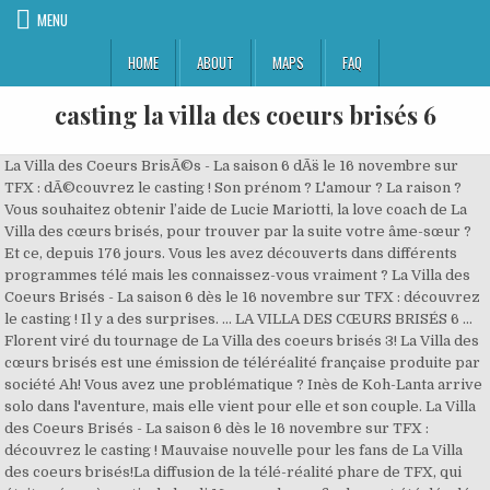
MENU
HOME
ABOUT
MAPS
FAQ
casting la villa des coeurs brisés 6
La Villa des Coeurs BrisÃ©s - La saison 6 dÃ¨s le 16 novembre sur TFX : dÃ©couvrez le casting ! Son prénom ? L'amour ? La raison ? Vous souhaitez obtenir l’aide de Lucie Mariotti, la love coach de La Villa des cœurs brisés, pour trouver par la suite votre âme-sœur ? Et ce, depuis 176 jours. Vous les avez découverts dans différents programmes télé mais les connaissez-vous vraiment ? La Villa des Coeurs Brisés - La saison 6 dès le 16 novembre sur TFX : découvrez le casting ! Il y a des surprises. ... LA VILLA DES CŒURS BRISÉS 6 ... Florent viré du tournage de La Villa des coeurs brisés 3! La Villa des cœurs brisés est une émission de téléréalité française produite par société Ah! Vous avez une problématique ? Inès de Koh-Lanta arrive solo dans l'aventure, mais elle vient pour elle et son couple. La Villa des Coeurs Brisés - La saison 6 dès le 16 novembre sur TFX : découvrez le casting ! Mauvaise nouvelle pour les fans de La Villa des coeurs brisés!La diffusion de la télé-réalité phare de TFX, qui était prévue à partir du lundi 16 novembre, a finalement été décalée. Les célibataires posent leurs valises sur TFX à partir du lundi 25 novembre prochain à 18h et à partir du mardi 26 novembre à 19h. De nouveaux comme d'anciens cœurs brisés prendront part à cette sixième saison ainsi que des candidats découverts dans d'autres programmes. Il intègre la villa célibataire depuis 388 jours, 370 jours : c'est le nombre de jours depuis lequel Anthony est célibataire. Partager sur faceboook Partager sur twitter Partager sur pinterest. - Marion Agrimdas (Les Ch'tis 6) - Florian Pagliara (Les Anges 10) "Je ne crois plus en l'amour parfait" - Cassi Bellavia (La Villa des cœurs brisés 5) - Ken Quer (La Villa des cœurs brisés 5) La 5e saison de La Villa des Cœurs Brisés sera diffusée sur les antennes de TFX à partir du 25 novembre. Ãªtes cÃ©libataires et prÃªts Ã sÃ©duire nos cÅurs brisÃ©s ? Vous êtes à la recherche de l'amour ? La Villa des cœurs brisés 6 : casting . 14 photos. Regardez La Villa des Coeurs Brisés 5 : on connaît le casting de la prochaine saison ! Production et diffusé depuis le 16 novembre 2015.Elle est présentée, pour la saison 2, par Christophe Beaugrand et Elsa Fayer [1] avec la participation de la love coach Lucie Mariotti depuis la saison 1.. Un indice sème le doute. La Villa des cœurs brisés réouvre ses portes ce lundi 16 novembre pour une saison 6 à suivre sur TFX. Sur le post Instagram qui dévoile le casting de cette nouvelle saison, ... La jeune blonde a donc enchainé les tournages en commençant par la nouvelle saison de la Villa des coeurs brisés 6. (Episode 68), APPEL A CANDIDATURE - La Villa Des CÅurs BrisÃ©s, Retrouvez-nous en tÃ©lÃ©chargeant l'application MYTF1, Gagnants / RÃ¨glements / Remboursement des jeux TV. Vous les avez dÃ©couverts Ã la tÃ©lÃ© et leur notoriÃ©tÃ© soudaine a changÃ© leur rapport amoureux. Vous JLC Family : Un nouveau dÃ©part - S03 Episode 06, Ici tout commence du 8 janvier 2021 - Episode 50, JLC Family : Un nouveau dÃ©part - S03 Episode 05, Ici tout commence du 8 janvier 2021 - Episode 49, Demain nous appartient du 8 janvier 2021 - Episode 836, Ninja Warrior, le parcours des hÃ©ros du 9 janvier 2021 - Partie 1, JLC Family : Un nouveau dÃ©part - S03 Episode 04, JLC Family : Un nouveau dÃ©part - S03 Episode 03, Ici tout commence du 6 janvier 2021 - Episode 48, JLC Family : Un nouveau dÃ©part - S03 Episode 02, SalomÃ© fait une fausse couche ! La Villa des Coeurs Brisés 6 : Un couple emblématique de La Villa des Coeurs Brisés pourrait participer aux Apprentis Aventuriers 6, pour découvrir son identité, c'est dans cet article. Elle est célibataire depuis 67 jours. dans un cadre paradisiaque. Découvrez le casting des candidats en photos ! Le tournage de La Villa des Coeurs Brisés 6 devrait bientôt débuter sur l’Île de Beauté et les noms des potentiels candidats qui devraient y participer continuent de fuiter sur Internet.Xavier Gandon, le directeur général des antennes TV et digitales de TF1, a récemment confirmé au site Purepeople:. Giuseppa (La Villa des Coeurs Brisés 6) : Ses révélations choc au sujet de sa relation avec Illan - NextPlz Plusieurs mois après sa rupture avec Illan, Giuseppa qui sera bientôt sur nos écrans dans La Villa des Coeurs Brisés 6, a fait de nouvelles confidences au sujet de son histoire avec le candidat. Levons le voile sur la date de lancement de cette nouvelle saison de La villa des cœurs brisés. La Villa des Coeurs Brisés 5 : Le casting complet et la date du tournage de La Villa des Coeurs Brisés 6 auraient-ils été dévoilés ? Connu pour son énergie et sa répartie légendaire, Eddy est un candidat incontournable de la télé-réalité. La Villa des Coeurs Brisés sera prochainement en tournée en Corse. Contre toute attente, TFX ne diffusera pas La Villa des cœurs brisés le 16 novembre prochain. casting la villa des cœurs brises 6 (lvdcb6) Télé Realite. - ITC du 11 janvier 2021 en avance, Demain nous appartient du 7 janvier 2021 - Episode 835, Ninja Warrior, le parcours des hÃ©ros du 9 janvier 2021 - Partie 2, Les mystÃ¨res de l'amour - S24 E17 - Reprise gÃ©nÃ©rale, La Promesse - Episode 3 - PremiÃ¨res minutes, JLC Family : Un nouveau dÃ©part - S03 Episode 01. LVDCB, Saison 5 - Revivez les aventures de Rym, Vincent, Sarah Fraisou, Shanna, Anto MattÃ©o, Julie, Thomas... La Villa 5 - Cassandra quittÃ©e par ThÃ©o, les adieux des coeurs brisÃ©s (Episode 81), La Villa 5 - Sarah âtraumatisÃ©eâ, elle craque avant la fin (Episode 80), La Villa 5 - Dernier coaching pour les coeurs brisÃ©s avec Lucie (Episode 79), La Villa 5 - Sarah face Ã son futur, Julie en lune de miel (Episode 78), La Villa 5 - InÃ¨s virÃ©e par Lucie, Cassandra jalouse de LÃ©ana (Episode 77), La Villa 5 - Lucie en colÃ¨re contre InÃ¨s, les masques tombent... (Episode 76), La Villa 5 - Antho en reconquÃªte de ClÃ©mence, LÃ©ana face Ã ses peurs (Episode 75), La Villa 5 - Manon en couple avec Dany, ClÃ©mence quitte Antho (Episode 74), La Villa 5 - Nicolo en larmes, Manon sÃ©duite par Dany (Episode 73), La Villa 5 - Cassandra de retour pour ThÃ©o (Episode 72), La Villa 5 - InÃ¨s embrasse Sergio, Lucie parle sexualitÃ© (Episode 71), La Villa 5 - Nicolo malmenÃ©, Dany intÃ¨gre lâaventure (Episode 70), La Villa 5 - InÃ¨s et Manon au naturel, Antho fait pleurer ClÃ©mence (Episode 69), La Villa 5 - Manon en pleurs, Bienvenue InÃ¨s ! Mais aujourdâhui, ils sont prÃªts Ã trouver lâamour ! La Villa des cœurs brisés 6 : ... La Villa des cœurs brisés 6 : découvrez le casting officiel de la nouvelle saison ! inscrivez-vous pour rencontrer nos cÃ©libataires et peut Ãªtre trouver lâÃ¢me sÅur La Villa des Coeurs Brisés 5: on vous dévoilait toutes les informations sur la saison de 4 de Stranger Things.Cette fois, on va vous parler d’un programme diffusé sur TFX. Voilà 370 jours qu'elle est célibataire : "En amour, j'ai tout accepté". L'occasion de découvrir les dernières informations au sujet de cette nouvelle édition. Si la Covid-19 a chamboulé la grille des programmes, la télé-réalité n’a pas dit son dernier mot. Sa problématique : "Je détruis tout", Dylan des Princes de l'amour est un cœur à prendre depuis 85 jours : "En amour je fais souffrir", Eva des 10 couples parfaits avoue être célibataire depuis... 1909 jours ! Les 14 candidats prêts à révéler leur problématique Love et à se mettre à nue devant la France entière sont les suivants : Dylan Thiry (l’ex de Fidji Ruiz), Inès (Koh Lanta 2020) Tristan (l’ex d’Angèle dans Love Island).). CASTING Pour participer à la Villa des coeurs brisés et obtenir l'aide de Lucie Mariotti, envoyez votre candidature à castinglavilla6@gmail.com. Un célèbre Instagrameur a même dévoilé le casting complet de La Villa des Cœurs Brisés 6. Et enfin on détient les noms des … Le retour de La Villa des cœurs brisés, pour une sixième saison, a été annoncé par TFX en octobre dernier. Le casting de La Villa des Coeurs Brisés 6 bat son plein et quelques noms circulent déjà. Inès de Koh-Lanta, Dylan, "cœurs brisés" anonymes : découvrez le casting officiel de La Villa des Coeurs Brisés 6. Et pour cause, le tournage de La Villa des Cœurs Brisés 5 va très bientôt commencer. Sa problématique : "Je déteste qui je suis", Jonathan des Anges est célibataire depuis 199 jours, sa rupture avec Sarah Lopez l'a "anéanti", Mélanie des Marseillais, l'ex de Greg, est désormais célibataire. Pour cela rien de plus simple, il vous suffit de nous envoyer vos coordonnÃ©es complÃ¨tes Ã : lavilladescoeursbrises2@ahproduction.fr. Il est au casting de cette sixième saison de La Villa des cœurs brisés. : "Je cherche l'impossible", Théo forme toujours un couple fusionnel avec Cassandra depuis la saison 5, Cassandra et Théo ont la problématique suivante : "La jalousie nous abîme", Tristan de Love Island est célibataire depuis 692 jours. LVDCB, Saison 1 - Revivez les aventures de Marie Garet, Martika, Ricardo, Sihaml Bengouaâ¦, LVDCB, Saison 2 - Revivez les aventures de Jazz, Martika, Eddy, AnaÃ¯s Camizuli, Vincent Queijoâ¦, LVDCB, Saison 3 - Revivez les aventures de StÃ©phanie Clerbois, Julien Bert, RaphaÃ«l PÃ©pin, NadÃ¨ge Lacroix, LVDCB, Saison 4 - Revivez les aventures de Loana, Sarah Lopez, MÃ©lanie Dedigama, Illan, Julien Guirado, Jelen. La Villa des Coeurs Brisés 6 : Un candidat de La Villa des Coeurs Brisés 6 va-t-il rejoindre le casting des Marseillais à Dubaï ? Tous ont le cœur brisé et comptent bien sur l’ai… La chaîne a décidé de reporter son lancement, en raison de la crise sanitaire. Inès de Koh-Lanta arrive solo dans l'aventure, mais elle vient pour elle et son couple. Ainsi selon elle, les participants seront : Marion Agrimdas, Florian Pagliara (Les Anges 10), Cassi Bellavia (La Villa des cœurs brisés 5), Ken Quer (La Villa des cœurs brisés 5), Alix Desmoineaux (Les Marseillais). Il y a des entretiens par Skype cette semaine. La Villa des cœurs brisés 6 : découvrez le casting officiel de la nouvelle saison ! "Mon passé me hante" avoue-t-il, Clémence, aperçue dans Friends Trip et Les