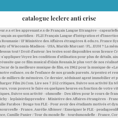
catalogue leclerc anti crise
 Baciu / Le TrèFLE - Blog collaboratif sur le thème du FLE - letreflesite - UPPA Université de Pau et des Pays de l'Adour - France, Aurélie Albisser / Enseigner le FLE - pedagoenliberte - France, Dorota Padzik / Les Zexperts FLE - leszexpertsfle - France Pologne, CAVILAM / IPEF Inspection des écoles françaises d'Afrique occidentale - ipefdakar - France, Éléonore Van den Boosche / Comprefle - Ressources pour le FLE - France, Amandine Caraco & Alice Rivera / Français Langue Étonnante - francaislangueetonnante - France, Adélaïde Tilly / La p'tite école du FLE - Ressources pour profs de FLE aux enfants - laptiteecoledufle - France, Brigitte Lima / Prof Brigite - Le FLE à la Une - leflealaune - Portugal | Agito - France, Cécile Clivio / imaginerfabriquervalider - Blog pédagogique de l'Institut français de Valencia - Ministère des Affaires étrangères - France, David Berthe / Le FLE en chanson - leconnecteurfle - France, Murielle Bidault / CAVILAM Alliance française & myfrenchfilmfestival - France, Agnès Valley / France Synergies - Educational resources for French language educators - francesynergies / University of Wisconsin-Madison - USA, Cahier pédagogique cinématographique / IFI Irish Film Institute - Irlande, Fatiha Kammoussi & Claudia François / Glasgow Film Theatre - Royaume-Uni, Frédérique Treffandier / CAVILAM Alliance française & myfrenchfilmfestival - France, otisabelle / Le blog pédagogique de l’Opéra-Théâtre de Metz Métropole - operatheatremetzmetropole - France, María José Lozano / TICs en FLE - Le blog-FLE de Mª José - ticsenfle - Espagne, Alliance française de Dublin / Ambassade de France à Dublin - France, Paulette Trombetta / CAVILAM Alliance française & myfrenchfilmfestival - France, Fatiha Kammoussi & Claudia François / julianwhiting - worldonlinecinema - Royaume-Uni, Lycéens et apprentis au cinéma en Normandie / Café des images - cafedesimages - France, CNC Centre national du cinéma et de l'image animée - France, The French Review - AATF American Association of Teachers of French - frenchteachers - USA, Les jeudis du cinéma - jeudisducinema / Lire et Écrire Bruxelles - Belgique, MFL Through Film - mflthroughfilm - Royaume-Uni, Menus Travaux / Académie de Rouen - France, Ecole et cinéma / Inspection académique de l'Yonne - France, Zéro de conduite - L'actualité éducative du cinéma - France, L'oeil cinéma / ACPQ Association des cinémas parallèles du Québec, CRDP Centre Régional de Documentation Pédagogique d'Alsace - France, Franciaoktatás / IF Institut Français de Budapest, Hongrie - Ministère des Affaires étrangères - France, Transmettre le cinéma - transmettrelecinema - France, Le Point du FLE :: Apprendre et enseigner le français :: 2002–2021 - Tous droits réservés, Apprendre le français avec ... le cinéma français, Cinéma et FLE (Français Langue Etrangère), La critique est aisée mais l'art est difficile, En mars - Prix, nominations, récompenses - Les Césars (France) et les Oscars (USA), Paris, je t'aime - 1er arrondissement (Tuileries), Paris, je t'aime - 7e arrondissement (Tour Eiffel), Parler de cinéma en classe - Aller au cinéma, Histoire du cinéma - Vocabulaire du cinéma - Techniques cinématographiques, Répertoires de fiches pédagogiques sur le cinéma, Vous apprenez le français ? Il met en scène, dans un Paris de carte postale, plusieurs personnages renouant avec leur destin, qui vont se rencontrer ou se retrouver au rythme de chansons populaires françaises. Films indiens 7. Kazinebek. Films d'horreur en français 5. Merci Qui? Resnais est un génie du cinéma Français, il a crée une multitudes de films de référence. En fait Resnais a juste sorti sa même intrigue de bobos parisiens en mal de vivre, puis il ... Un enchantement! Javier Cámara, Patricia Tamayo, Contact | Préférences cookies | Ex. L’interface est en anglais, en français ou en espagnol (vous pouvez choisir en bas de page). En cette fin d’année scolaire, une fois les examens passés, nous pouvons nous détendre en classe et nos élèves aussi et pourquoi pas regarder des films français en classe de FLE !Regarder des films en version originale contribue aussi à améliorer son niveau de l