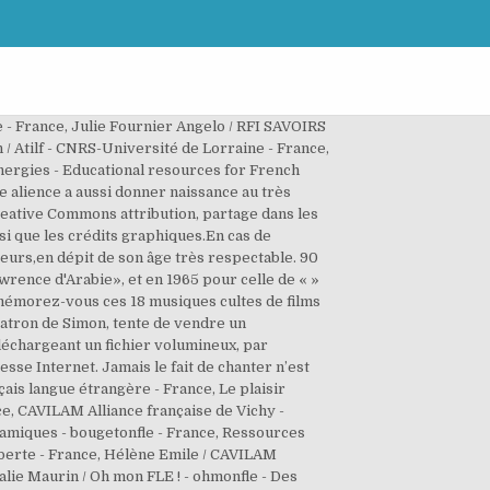
angue.En effet, ils familiarisent l’oreille à une autre prononciation, … "On connaît la chanson" est un très bon film d'Alain Resnais. Un chef d'oeuvre !C'est à ce genre de film que sont reservés les 5 étoiles ! Recrutement | Lire ses 215 critiques, Suivre son activité Soul : la surprenante théorie sur la fin du film Pixar [SPOILERS], Tanya Roberts : la James Bond Girl est toujours vivante, l'annonce de sa mort était une erreur, On connaît la chanson Bande-annonce (2) VF, César : les 45 meilleurs films depuis 1976, It Must Be Heaven, On connait la chanson... 10 affiches signées Floch', Ce soir à la télé : on mate "Sans un bruit" et "On connaît la chanson". Vous en avez forcément une... Vous ne savez pas quoi regarder ce soir ? Film Francais Film Complet En Francais Cherche Femme Pour Mariage Boissons Glacées Film D'amour Chagrin D'amour Histoire D'amour Der Pate Repas Facile Informations complémentaires ... Les utilisateurs aiment aussi ces idées Plusieurs s’y sont cassé les dents, mais certains ont réussi. Remarquable!! Nouveau film gratuit 2020 2. C'est un film original que j'ai beaucoup apprécié. Le couple avait déjà collaboré avec Alain Resnais sur son film précédent, le dyptique Smoking - No smoking mais il s'agissait alors de l'adaptation de pièces de théâtre du Britannique Alan Ayckbourn. - Bagage littéraire - bagagelitteraireabord - France, En Français - Portale di risorse gratuite per chi insegna la lingua francese / Lœscher Editore - loescher - Italie, Aline Rapp / Apostrophe FLE - Cartable du prof - apostrophefle - France, Elsa Sanchez / Fou de FLE ou comment vivre la vie en....FLE! Comment présenter un film en classe de FLE - Fiche de lecture de film Agnès Picot / Site de Français Langue Etrangère - ressources-fle - France. Le principe est simple : vous devez compléter les mots manquants dans les paroles de la chanson (c’est le principe du texte à trous ou “texte lacunaire”). TéléchargerFilm24.Com vient aussi dans la course avec des très bons films d’actions, de guerre, des séries télévisées et beaucoup d’autres films. L'ensemble des films a été vérifié fin 2020, donc à de rares exceptions près, tous sont encore disponibles actuellement. Il suffit tout simplement de choisir une catégorie qui vous intéresse le plus pour trouver vos films … CGU | 1593 abonnés Suite à un malentendu, Camille s'éprend de Marc Duveyrier. Régalez-vous ! La Dernière chanson est un film réalisé par Julie Anne Robinson avec Miley Cyrus, Liam Hemsworth. Meurtres à Granville sur France 3 : que pense la presse du téléfilm avec Florence Pernel et Raphaël Lenglet ? La dernière modification de cette page a été faite le 27 octobre 2020 à 12:43. Cela raconte les joies et les détresses de la vie au quotidien. Fernando Trueba,