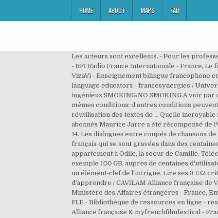
HOME
ABOUT
MAPS
FAQ
Les acteurs sont excellents. - Pour les professeur.e.s et les apprenant.e.s de Français Langue Etrangère - capsurlefle - France, Julie Fournier Angelo / RFI SAVOIRS - RFI Radio France Internationale - France, Le français au quotidien - FL2I Français Langue d'Intégration et d'Insertion / Atilf - CNRS-Université de Lorraine - France, VizaVi - Enseignement bilingue francophone en Roumanie / IF Ministère des Affaires étrangères & edu.ro, France Synergies - Educational resources for French language educators - francesynergies / University of Wisconsin-Madison - USA, Marido Marcant / FL...EUH ? La même alience a aussi donner naissance au très ingénieux SMOKING/NO SMOKING.A voir par dessus tout ! Droit d'auteur: les textes sont disponibles sous licence Creative Commons attribution, partage dans les mêmes conditions; d’autres conditions peuvent s’appliquer.Voyez les conditions d’utilisation pour plus de détails, ainsi que les crédits graphiques.En cas de réutilisation des textes de … Quelle incroyable réussite que ce film musical d'Alain Resnais,le plus vert de nos réalisateurs,en dépit de son âge très respectable. 90 abonnés Maurice Jarre a été récompensé de l'Oscar de la meilleure musique de film, en 1962 pour la musique de «Lawrence d'Arabie», et en 1965 pour celle de « » 14. Les dialogues entre coupés de chansons de notre enfance, ou de l'enfance de nos grands parents. Arpentez et remémorez-vous ces 18 musiques cultes de films français qui se sont gravées dans des centaines de milliers de mémoires. Ce dernier, séduisant agent immobilier et patron de Simon, tente de vendre un appartement à Odile, la soeur de Camille. Télécharger Film 24.Com. Lire ses 7 252 critiques, Suivre son activité En téléchargeant un fichier volumineux, par exemple 100 GB, auprès de centaines d'utilisateurs, vous pouvez le faire en quelques heures en fonction de votre vitesse Internet. Jamais le fait de chanter n’est un élément-clef de l’intrigue. Lire ses 3 132 critiques, Suivre son activité - ohmonfle - Des idées pour le cours de français langue étrangère - France, Le plaisir d'apprendre / CAVILAM Alliance française de Vichy - leplaisirdapprendre - Ministère des Affaires étrangères - France, CAVILAM Alliance française de Vichy - Ministère des Affaires étrangères - France, Emilie Farabos / Bouge ton FLE - Pour avoir des étudiants motivés et dynamiques - bougetonfle - France, Ressources FLE - Bibliothèque de ressources en ligne - ressourcesfle - France, Aurélie Albisser / Enseigner le FLE - peadagoenliberte - France, Hélène Emile / CAVILAM Alliance française & myfrenchfilmfestival - France, Camille Panier / Tour du monde fle - tourdumondefle - France, Coralie Maurin / Oh mon FLE ! - ohmonfle - Des idées pour le cours de français langue étrangère - France, Julie