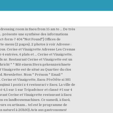
 dressing room in Saou from 15 am to … De très
 ... présente une synthèse des informations
act-form-7 404 "Not Found"] Offices de
rte-menu (2 pages), 2 photos à voir Adresse :
z-nous. Cerise et Vinaigrette Adresse Les Cremas
4 entrées, 4 plats et … Cerise et Vinaigrette,
ls nr. Restaurant Cerise et Vinaigrette est un
hricht * * Mit einem Stern gekennzeichnete
Vinaigrette est de situé au Quartier du clos
end. Newsletter. Nom * Prénom * Email *
erise et Vinaigrette, Saou: Přečtěte si 381
ímá 1 pozicí z 4 restaurací v Saou. La ville de
té 4,5 sur 5 sur Tripadvisor et classé #1 sur 4
rant Cerise et Vinaigrette restaurant à Saou
ens en landbouwmachines. Ce samedi, à Saoû,
teurs ou artisans… tel est le programme de
vin naturel à 20h30).Avis aux gastronomes!