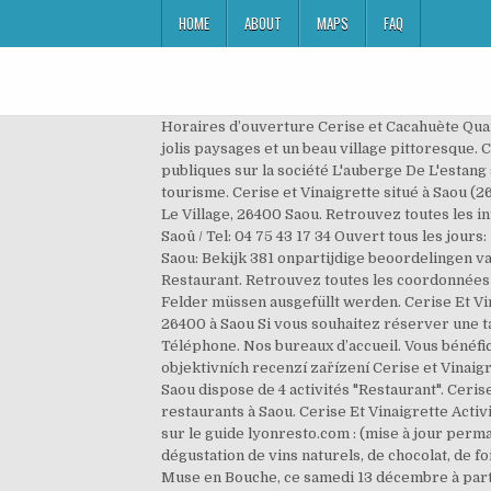
HOME
ABOUT
MAPS
FAQ
Horaires d’ouverture Cerise et Cacahuète Quar
jolis paysages et un beau village pittoresque. 
publiques sur la société L'auberge De L'estang
tourisme. Cerise et Vinaigrette situé à Saou (2
Le Village, 26400 Saou. Retrouvez toutes les inf
Saoû / Tel: 04 75 43 17 34 Ouvert tous les jours
Saou: Bekijk 381 onpartijdige beoordelingen van
Restaurant. Retrouvez toutes les coordonnées 
Felder müssen ausgefüllt werden. Cerise Et Vin
26400 à Saou Si vous souhaitez réserver une ta
Téléphone. Nos bureaux d’accueil. Vous bénéfic
objektivních recenzí zařízení Cerise et Vinaigr
Saou dispose de 4 activités "Restaurant". Cerise
restaurants à Saou. Cerise Et Vinaigrette Acti
sur le guide lyonresto.com : (mise à jour per
dégustation de vins naturels, de chocolat, de 
Muse en Bouche, ce samedi 13 décembre à partir