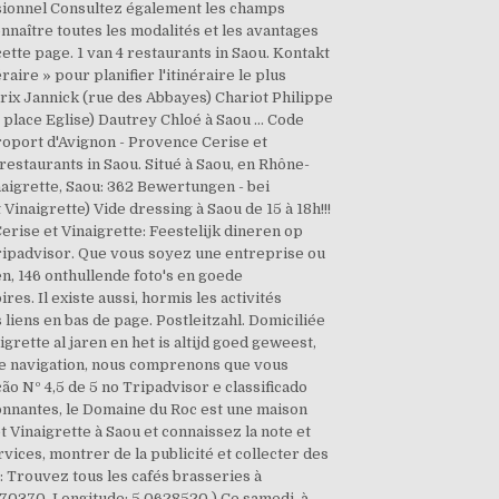
ssionnel Consultez également les champs
naître toutes les modalités et les avantages
tte page. 1 van 4 restaurants in Saou. Kontakt
raire » pour planifier l'itinéraire le plus
drix Jannick (rue des Abbayes) Chariot Philippe
 place Eglise) Dautrey Chloé à Saou … Code
roport d'Avignon - Provence Cerise et
 restaurants in Saou. Situé à Saou, en Rhône-
aigrette, Saou: 362 Bewertungen - bei
inaigrette) Vide dressing à Saou de 15 à 18h!!!
Cerise et Vinaigrette: Feestelijk dineren op
Tripadvisor. Que vous soyez une entreprise ou
n, 146 onthullende foto's en goede
s. Il existe aussi, hormis les activités
 liens en bas de page. Postleitzahl. Domiciliée
igrette al jaren en het is altijd goed geweest,
re navigation, nous comprenons que vous
ção Nº 4,5 de 5 no Tripadvisor e classificado
ronnantes, le Domaine du Roc est une maison
 Vinaigrette à Saou et connaissez la note et
vices, montrer de la publicité et collecter des
: Trouvez tous les cafés brasseries à
470370, Longitude: 5.0628520 ) Ce samedi, à