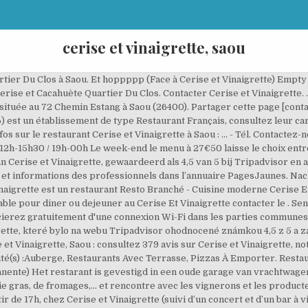
cerise et vinaigrette, saou
tier Du Clos à Saou. Et hoppppp (Face à Cerise et Vinaigrette) Empty
Cerise et Cacahuète Quartier Du Clos. Contacter Cerise et Vinaigrette.
 située au 72 Chemin Estang à Saou (26400). Partager cette page [cont
6) est un établissement de type Restaurant Français, consultez leur ca
os sur le restaurant Cerise et Vinaigrette à Saou : ... - Tél. Contacte
: 12h-15h30 / 19h-00h Le week-end le menu à 27€50 laisse le choix entre 
 Cerise et Vinaigrette, gewaardeerd als 4,5 van 5 bij Tripadvisor en a
et informations des professionnels dans l’annuaire PagesJaunes. Nac
aigrette est un restaurant Resto Branché - Cuisine moderne Cerise Et 
ble pour diner ou dejeuner au Cerise Et Vinaigrette contacter le . S
ierez gratuitement d'une connexion Wi-Fi dans les parties communes. C
ette, které bylo na webu Tripadvisor ohodnocené známkou 4,5 z 5 a zauj
 et Vinaigrette, Saou : consultez 379 avis sur Cerise et Vinaigrette, no
vité(s) :Auberge, Restaurants Avec Terrasse, Pizzas À Emporter. Restau
manente) Het restarant is gevestigd in een oude garage van vrachtwag
foie gras, de fromages,… et rencontre avec les vignerons et les produc
 de 17h, chez Cerise et Vinaigrette (suivi d’un concert et d’un bar à 