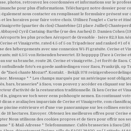
resse, photos, retrouvez les coordonnées et informations sur le profe
imanche pour plus d'informations. Téléchargez notre dossier pour con
 également nous contacter en remplissant le formulaire présent sur ce
 et les horaires pour faire votre choix. Utilisez l'onglet « Carte et itiné
Vinaigrette (quartier du clos) Chantebise (21 place Juillet) Chanteper
 Abbayes) Cyril Castaing-Barthe (rue des Auches) D. Damien Cohen (13
km Aéroports les plus proches Aéroport de Grenoble - Isère 82,3 km Aé
Cerise et Vinaigrette, rated 4.5 of 5 on Tripadvisor and ranked #1 of 4
ose des hébergements avec une connexion Wi-Fi gratuite. Cerise et Vin
rants; mit 4,5/5 von Reisenden bewertet. Et hoppppp (Face à Cerise et V
eau sur sa branche, route 26, Cerise et vinaigrette…) et forêt de Saou. 
48 onthullende foto's en goede aanbiedingen voor Saou, Frankrijk, op 
de "Saoû chante Mozart". Kontakt. - Bekijk 378 reizigersbeoordelinge
sor. Message * * Les champs marqués par un astérisque sont obligatoire
fés, bars, brasseries" à Saou, vous pouvez y accéder en cliquant sur les
cteur d'activité de la restauration traditionnelle. Ik ken Cerise et Vina
d is, gingen we toch weer eens polshoogte nemen. En continuant vot
0 dicas e avaliações imparciais de Cerise et Vinaigrette, com classifica
ne piscine extérieure et d'une vue panoramique sur les collines envi
 de 18 hectares. Envoyer. Obtenez les meilleures offres pour Cerise et
ter Nous utilisons des cookies propres et de tiers pour offrir nos ser
name * E-Mail-Adresse * Telefonnummer. Cafés brasseries à Saou (26) 
e Alpes, département Drôme, ville de SAOU 26400, au ( Latitude: 44.6