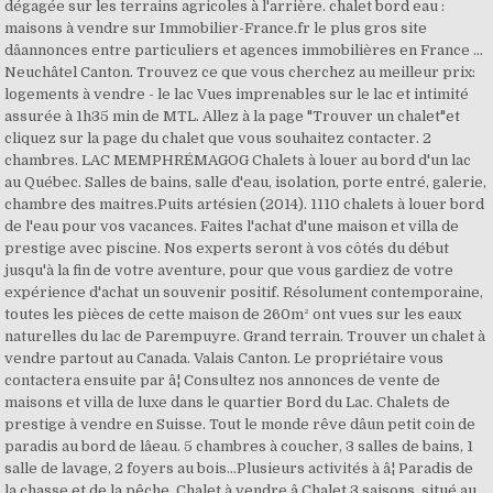
dégagée sur les terrains agricoles à l'arrière. chalet bord eau :
maisons à vendre sur Immobilier-France.fr le plus gros site
dâannonces entre particuliers et agences immobilières en France ...
Neuchâtel Canton. Trouvez ce que vous cherchez au meilleur prix:
logements à vendre - le lac Vues imprenables sur le lac et intimité
assurée à 1h35 min de MTL. Allez à la page "Trouver un chalet"et
cliquez sur la page du chalet que vous souhaitez contacter. 2
chambres. LAC MEMPHRÉMAGOG Chalets à louer au bord d'un lac
au Québec. Salles de bains, salle d'eau, isolation, porte entré, galerie,
chambre des maitres.Puits artésien (2014). 1110 chalets à louer bord
de l'eau pour vos vacances. Faites l'achat d'une maison et villa de
prestige avec piscine. Nos experts seront à vos côtés du début
jusqu'à la fin de votre aventure, pour que vous gardiez de votre
expérience d'achat un souvenir positif. Résolument contemporaine,
toutes les pièces de cette maison de 260m² ont vues sur les eaux
naturelles du lac de Parempuyre. Grand terrain. Trouver un chalet à
vendre partout au Canada. Valais Canton. Le propriétaire vous
contactera ensuite par â¦ Consultez nos annonces de vente de
maisons et villa de luxe dans le quartier Bord du Lac. Chalets de
prestige à vendre en Suisse. Tout le monde rêve dâun petit coin de
paradis au bord de lâeau. 5 chambres à coucher, 3 salles de bains, 1
salle de lavage, 2 foyers au bois...Plusieurs activités à â¦ Paradis de
la chasse et de la pêche. Chalet à vendre â Chalet 3 saisons, situé au