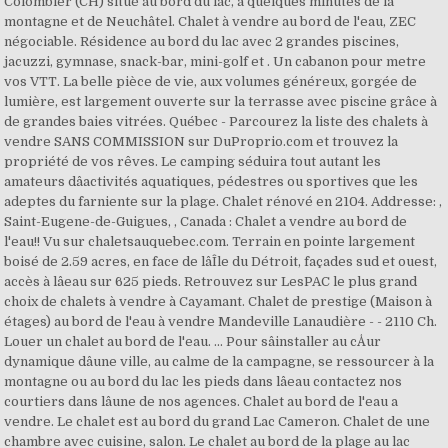
Colombier (CH) situé au bord du lac, à quelques minutes de la
montagne et de Neuchâtel. Chalet à vendre au bord de l'eau, ZEC
négociable. Résidence au bord du lac avec 2 grandes piscines,
jacuzzi, gymnase, snack-bar, mini-golf et . Un cabanon pour metre
vos VTT. La belle pièce de vie, aux volumes généreux, gorgée de
lumière, est largement ouverte sur la terrasse avec piscine grâce à
de grandes baies vitrées. Québec - Parcourez la liste des chalets à
vendre SANS COMMISSION sur DuProprio.com et trouvez la
propriété de vos rêves. Le camping séduira tout autant les
amateurs dâactivités aquatiques, pédestres ou sportives que les
adeptes du farniente sur la plage. Chalet rénové en 2104. Addresse: ,
Saint-Eugene-de-Guigues, , Canada : Chalet a vendre au bord de
l'eau!! Vu sur chaletsauquebec.com. Terrain en pointe largement
boisé de 2.59 acres, en face de lâÎle du Détroit, façades sud et ouest,
accès à lâeau sur 625 pieds. Retrouvez sur LesPAC le plus grand
choix de chalets à vendre à Cayamant. Chalet de prestige (Maison à
étages) au bord de l'eau à vendre Mandeville Lanaudière - - 2110 Ch.
Louer un chalet au bord de l'eau. ... Pour sâinstaller au cÅur
dynamique dâune ville, au calme de la campagne, se ressourcer à la
montagne ou au bord du lac les pieds dans lâeau contactez nos
courtiers dans lâune de nos agences. Chalet au bord de l'eau a
vendre. Le chalet est au bord du grand Lac Cameron. Chalet de une
chambre avec cuisine, salon. Le chalet au bord de la plage au lac