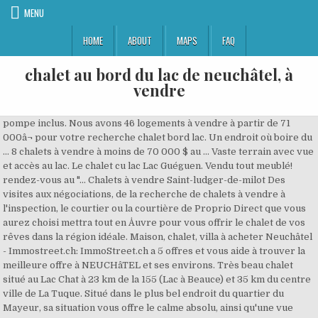
MENU
HOME
ABOUT
MAPS
FAQ
chalet au bord du lac de neuchâtel, à
vendre
pompe inclus. Nous avons 46 logements à vendre à partir de 71
000â¬ pour votre recherche chalet bord lac. Un endroit où boire du
... 8 chalets à vendre à moins de 70 000 $ au ... Vaste terrain avec vue
et accès au lac. Le chalet cu lac Lac Guéguen. Vendu tout meublé!
rendez-vous au "... Chalets à vendre Saint-ludger-de-milot Des
visites aux négociations, de la recherche de chalets à vendre à
l'inspection, le courtier ou la courtière de Proprio Direct que vous
aurez choisi mettra tout en Åuvre pour vous offrir le chalet de vos
rêves dans la région idéale. Maison, chalet, villa à acheter Neuchâtel
- Immostreet.ch: ImmoStreet.ch a 5 offres et vous aide à trouver la
meilleure offre à NEUCHâTEL et ses environs. Très beau chalet
situé au Lac Chat à 23 km de la 155 (Lac à Beauce) et 35 km du centre
ville de La Tuque. Situé dans le plus bel endroit du quartier du
Mayeur, sa situation vous offre le calme absolu, ainsi qu'une vue