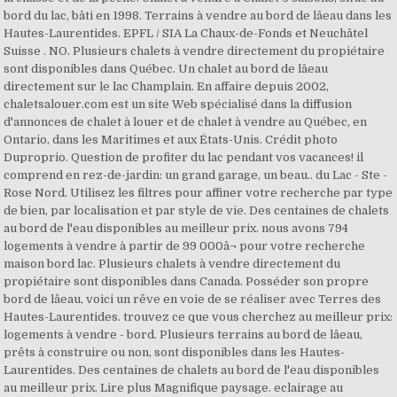
bord du lac, bâti en 1998. Terrains à vendre au bord de lâeau dans les
Hautes-Laurentides. EPFL / SIA La Chaux-de-Fonds et Neuchâtel
Suisse . NO. Plusieurs chalets à vendre directement du propiétaire
sont disponibles dans Québec. Un chalet au bord de lâeau
directement sur le lac Champlain. En affaire depuis 2002,
chaletsalouer.com est un site Web spécialisé dans la diffusion
d'annonces de chalet à louer et de chalet à vendre au Québec, en
Ontario, dans les Maritimes et aux États-Unis. Crédit photo
Duproprio. Question de profiter du lac pendant vos vacances! il
comprend en rez-de-jardin: un grand garage, un beau.. du Lac - Ste -
Rose Nord. Utilisez les filtres pour affiner votre recherche par type
de bien, par localisation et par style de vie. Des centaines de chalets
au bord de l'eau disponibles au meilleur prix. nous avons 794
logements à vendre à partir de 99 000â¬ pour votre recherche
maison bord lac. Plusieurs chalets à vendre directement du
propiétaire sont disponibles dans Canada. Posséder son propre
bord de lâeau, voici un rêve en voie de se réaliser avec Terres des
Hautes-Laurentides. trouvez ce que vous cherchez au meilleur prix:
logements à vendre - bord. Plusieurs terrains au bord de lâeau,
prêts à construire ou non, sont disponibles dans les Hautes-
Laurentides. Des centaines de chalets au bord de l'eau disponibles
au meilleur prix. Lire plus Magnifique paysage. eclairage au