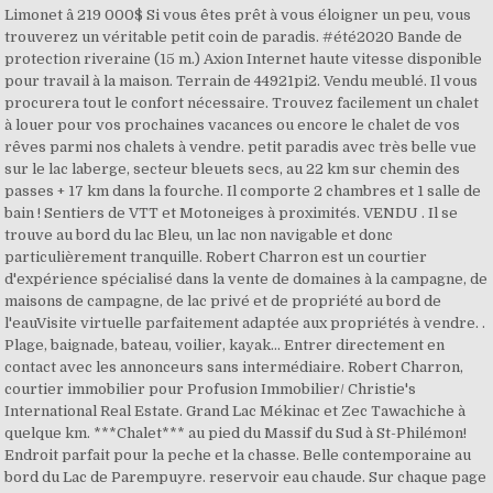
Limonet â 219 000$ Si vous êtes prêt à vous éloigner un peu, vous
trouverez un véritable petit coin de paradis. #été2020 Bande de
protection riveraine (15 m.) Axion Internet haute vitesse disponible
pour travail à la maison. Terrain de 44921pi2. Vendu meublé. Il vous
procurera tout le confort nécessaire. Trouvez facilement un chalet
à louer pour vos prochaines vacances ou encore le chalet de vos
rêves parmi nos chalets à vendre. petit paradis avec très belle vue
sur le lac laberge, secteur bleuets secs, au 22 km sur chemin des
passes + 17 km dans la fourche. Il comporte 2 chambres et 1 salle de
bain ! Sentiers de VTT et Motoneiges à proximités. VENDU . Il se
trouve au bord du lac Bleu, un lac non navigable et donc
particulièrement tranquille. Robert Charron est un courtier
d'expérience spécialisé dans la vente de domaines à la campagne, de
maisons de campagne, de lac privé et de propriété au bord de
l'eauVisite virtuelle parfaitement adaptée aux propriétés à vendre. .
Plage, baignade, bateau, voilier, kayak... Entrer directement en
contact avec les annonceurs sans intermédiaire. Robert Charron,
courtier immobilier pour Profusion Immobilier/ Christie's
International Real Estate. Grand Lac Mékinac et Zec Tawachiche à
quelque km. ***Chalet*** au pied du Massif du Sud à St-Philémon!
Endroit parfait pour la peche et la chasse. Belle contemporaine au
bord du Lac de Parempuyre. reservoir eau chaude. Sur chaque page