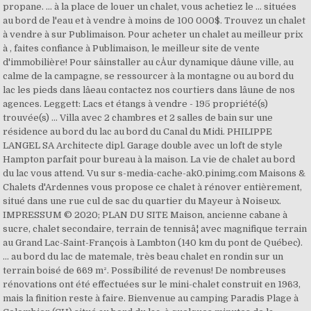
propane. ... à la place de louer un chalet, vous achetiez le ... situées
au bord de l'eau et à vendre à moins de 100 000$. Trouvez un chalet
à vendre à sur Publimaison. Pour acheter un chalet au meilleur prix
à , faites confiance à Publimaison, le meilleur site de vente
d'immobilière! Pour sâinstaller au cÅur dynamique dâune ville, au
calme de la campagne, se ressourcer à la montagne ou au bord du
lac les pieds dans lâeau contactez nos courtiers dans lâune de nos
agences. Leggett: Lacs et étangs à vendre - 195 propriété(s)
trouvée(s) ... Villa avec 2 chambres et 2 salles de bain sur une
résidence au bord du lac au bord du Canal du Midi. PHILIPPE
LANGEL SA Architecte dipl. Garage double avec un loft de style
Hampton parfait pour bureau à la maison. La vie de chalet au bord
du lac vous attend. Vu sur s-media-cache-ak0.pinimg.com Maisons &
Chalets d'Ardennes vous propose ce chalet à rénover entièrement,
situé dans une rue cul de sac du quartier du Mayeur à Noiseux.
IMPRESSUM © 2020; PLAN DU SITE Maison, ancienne cabane à
sucre, chalet secondaire, terrain de tennisâ¦ avec magnifique terrain
au Grand Lac-Saint-François à Lambton (140 km du pont de Québec).
... au bord du lac de matemale, très beau chalet en rondin sur un
terrain boisé de 669 m². Possibilité de revenus! De nombreuses
rénovations ont été effectuées sur le mini-chalet construit en 1963,
mais la finition reste à faire. Bienvenue au camping Paradis Plage à