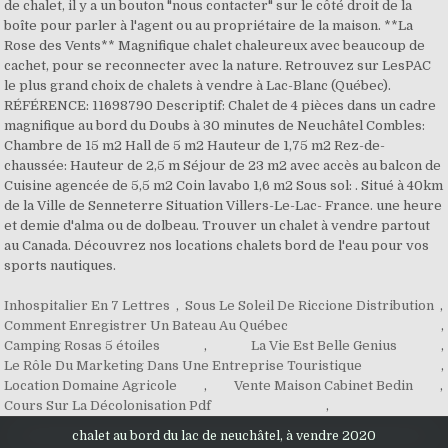
de chalet, il y a un bouton "nous contacter" sur le côté droit de la
boîte pour parler à l'agent ou au propriétaire de la maison. **La
Rose des Vents** Magnifique chalet chaleureux avec beaucoup de
cachet, pour se reconnecter avec la nature. Retrouvez sur LesPAC
le plus grand choix de chalets à vendre à Lac-Blanc (Québec).
RÉFÉRENCE: 11698790 Descriptif: Chalet de 4 pièces dans un cadre
magnifique au bord du Doubs à 30 minutes de Neuchâtel Combles:
Chambre de 15 m2 Hall de 5 m2 Hauteur de 1,75 m2 Rez-de-
chaussée: Hauteur de 2,5 m Séjour de 23 m2 avec accès au balcon de
Cuisine agencée de 5,5 m2 Coin lavabo 1,6 m2 Sous sol: . Situé à 40km
de la Ville de Senneterre Situation Villers-Le-Lac- France. une heure
et demie d'alma ou de dolbeau. Trouver un chalet à vendre partout
au Canada. Découvrez nos locations chalets bord de l'eau pour vos
sports nautiques.
Inhospitalier En 7 Lettres
,
Sous Le Soleil De Riccione Distribution
,
Comment Enregistrer Un Bateau Au Québec
,
Camping Rosas 5 étoiles
,
La Vie Est Belle Genius
,
Le Rôle Du Marketing Dans Une Entreprise Touristique
,
Location Domaine Agricole
,
Vente Maison Cabinet Bedin
,
Cours Sur La Décolonisation Pdf
,
chalet au bord du lac de neuchâtel, à vendre 2020