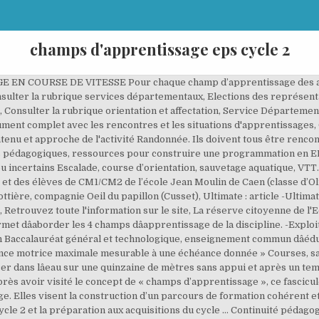
champs d'apprentissage eps cycle 2
t de culture. Exemples pour le CA 2 â¦ Les rencontres sportives dans l'Allier. Je vais essayer d'abonder par mes productions et/ou mes propositions concernant le champs d'apprentissage 3 en essayant de respecter au mieux mes 4 options qui fondent mes choix. - S’entraîner, … Tantôt je vous mettrai en partages mes productions, tantôt je vous renverrai sur celles d'autres … - Champ d’apprentissage n°2. Il a été conçu par les conseillers pédagogiques de circonscription en EPS : Anne-Sophie BAPTISTE (CPC EPS Caen Rive droite), Isabelle BUFFARD (CPCEPS Caen Sud), François Quatre champs d’apprentissage permettent à l’élève de construire des compétences intégrant différentes Champ dâapprentissage n°1 Réaliser une performance motrice maximale mesurable à une échéance donnée Courses, sauts, lancers, natation vitesse. Champ dâapprentissage 1: Produire une performance optimale, ... EPS 14 | 7 Les étapes dâapprentissage: lancer Champ dâapprentissage 1: Produire une performance optimale, ... Synthèse : S4C et nouveaux programmes 2016 â Cycle 2 Champ 1 : « Produire une performance optimale, mesurable à â¦ Collège. Les Activités Physiques Sportives Artistiques (APSA), supports de lâenseignement de lâEducation Physique et Sportive, sont classées en cinq champs dâapprentissage (CA) que lâélève sera amené, du collège au lycée, à traverser tout au long de son curriculum de formation. 1) Les attendus de fin de cycle dans les programmes d’EPS - Cycle 3 - Cycle 4 - Lycée professionnel - Lycée général et technologique 2) Les attendus de fin de cycle par champs d’apprentissage - Champ d’apprentissage n°1. Fiche situation 1 Télécharger la vidéo: 3: Gymnastique sportive: 1: Sixième. CYCLE 2 CHAMP DâAPPRENTISSAGE 2: adapter ses déplacements à des environnements variés Programmes 2015 : Bo n°11 du 26 novembre 2015 Spécificités du cycle 2, une attention particulière est portée au savoir nager. Cycle 1 - Agir, s'exprimer, comprendre à travers l'activité physique - Objectifs visés Cycles 2 et 3 - EPS - Champs d'apprentissage. Champ d’apprentissage n°4 : Conduire et maîtriser un affrontement collectif ou interindividuel . Aide pour concevoir le module ou cycle dâapprentissage pour chaque leçon ou séance dâapprentissage du CA 2 LâAPSA retenue : Lâactivité physique retenue appartient nécessairement à celles identifiées par le projet pédagogique dâEPS au titre de ce champ dâapprentissage. Golf : Le golf au C2 et C3 - … Champs d'apprentissage 2 - Site de prof-eps-ash Produire une performance optimale, mesurable à une échéance donnée : course - saut - lancer Adapter ses déplacements à des environnements variés : orientation - natation (équipements individuels et collectifs de sécurité, dispositif 1 -Le champ dâapprentissage 2 dans les programmes actuels : la sécurité ... 2 -Le mot-clé du champ dâapprentissage 2 : adapter DanslecadredelâEPS,leconceptdâadapta@on,centraldanslesAPSAdeceCApeutâêtredéclinéàcinq niveaux. Champ d'apprentissage 2. DÉBUTANTS ANNÉE SCOLAIRE 2001/2002 . L'ensemble des documents proposés sur cette page sont des productions originales élaborées par ou avec les conseillers pédagogiques EPS de l'Allier. Des compétences « travaillées » (cycle 3) ou visées (cycle 4) déclinent les attendus du champ d’apprentissage. Elle a pour but de rassembler plusieurs classes afin de finaliser le cycle. Dernier ajout : 31 décembre 2019. 1. Fiche situation 1. L'EPS propose un parcours de formation de 4 champs d'apprentissage qui contribue à ... A l'issue du cycle 4, la validation des compétences visées pendant le cycle dans chacun des champs d'apprentissage contribue à attester la maîtrise du socle commun de connaissances, de compétences et de culture. Les ressources d’accompagnement ont été conçues afin d’aider les enseignants à s’approprier le programme d’EPS et à construire, dans le champ d’apprentissage "Adapter ses déplacements à des environnements variés", des séquences répondant aux enjeux de formation. Une organisation de l'EPS pour les trois années du cycle est donc indispensable pour définir un parcours de formation équilibré et progressif dans les quatre champs, adapté aux élèves et au contexte local. Champs d’Apprentissage. des programmes (cycle 2, 3, 4) doit permettre aux élèves de rencontrer les quatre champs d’apprentissage. Feuilletez un extrait Ils en parlent : - Val10 : "C'est un ouvrage complet qui propose des a