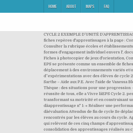
HOME
ABOUT
MAPS
FAQ
CYCLE 2 EXEMPLE D’UNITÉ D’APPRENTISSAGE EN COURSE DE VITESSE Pour chaque champ d’apprentissage des attendus de fin de cycle sont fixés. Voir les fiches repères d'apprentissages à la page : Consulter la rubrique services départementaux, Elections des représentants de parents d’élèves aux conseils d’écoles, Consulter la rubrique écoles et établissements, Consulter la rubrique orientation et affectation, Service Départemental de L'Ecole Inclusive, Pour diversifier les formes d'engagement individuel envers l', document complet avec les rencontres et les situations d'apprentissages, Contenu et approche de l'activité en sortie, Fiches à photocopier de jeux d'orientation, Contenu et approche de l'activité Randonnée. Ils doivent tous être rencontrés par les élèves au cours du cycle. Le kit EPS se présente comme un ensemble de fiches pédagogiques, ressources pour construire une programmation en EPS. Champ d’apprentissage n°2 Adapter son déplacement à des environnements variés et/ou incertains Escalade, course d’orientation, sauvetage aquatique, VTT. Cette page est le carrefour de mes partages. d’’expérimentations avec des élèves de cycle 2 et des élèves de CM1/CM2 de l’école Jean Moulin de Caen (classe d’Olivier FOSSET). Équipe départementale EPS1 Sarthe – Aide aux P.E. Avec l'aide de Vanessa Blottière, compagnie Oeil du papillon (Cusset), Ultimate : article -Ultimate : dossier complet - Ultimate : règlement -, Thèque : des situations pour une progression -, Retrouvez toute l'information sur le site, La réserve citoyenne de l'Education nationale. L'EPS doit contribuer à la réussite de tous, elle a Vivre lâEPS Cycle 2. permet dâaborder les 4 champs dâapprentissage de la discipline. -Exploiter le pouvoir expressif du corps en transformant sa motricité et en construisant un Baccalauréat général et technologique, enseignement commun dâéducation physique et sportive (EPS) Champ dâapprentissage n° 1: « Réaliser une performance motrice maximale mesurable à une échéance donnée » Courses, sauts, lancers, natation vitesse Principes dâévaluation Attendus de fin de cycle Se déplacer dans lâeau sur une quinzaine de mètres sans appui et après un temps dâimmersion. Ils doivent tous être rencontrés par les élèves au cours du cycle. Après avoir visité le concept de « champs d’apprentissage », ce fascicule identifie ce qui unit et caractérise les APSA qui relèvent de ces cinq champs d’apprentissage. Elles visent la construction d’un parcours de formation cohérent et progressif en assurant la continuité et la consolidation des apprentissages réalisés au cycle 2 et la préparation aux acquisitions du cycle … Continuité pédagogique en EPS; COLLEGE. L'EPS propose un parcours de formation de 4 champs d'apprentissage qui contribue à ... A l'issue du cycle 4, la validation des compétences visées pendant le cycle dans chacun des champs d'apprentissage contribue à attester la maîtrise du socle commun de connaissances, de compétences e