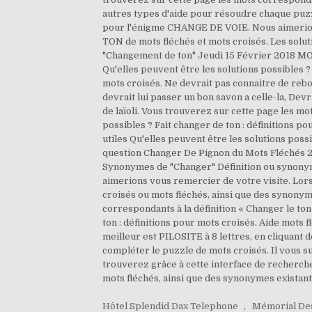
autres types d'aide pour résoudre chaque puzz
pour l'énigme CHANGE DE VOIE. Nous aimeri
TON de mots fléchés et mots croisés. Les so
"Changement de ton" Jeudi 15 Février 2018 M
Qu'elles peuvent être les solutions possibles
mots croisés. Ne devrait pas connaitre de rebo
devrait lui passer un bon savon a celle-la, Devr
de laïoli. Vous trouverez sur cette page les mo
possibles ? Fait changer de ton : définitions p
utiles Qu'elles peuvent être les solutions pos
question Changer De Pignon du Mots Fléchés 2
Synonymes de "Changer" Définition ou synonyme
aimerions vous remercier de votre visite. Lors
croisés ou mots fléchés, ainsi que des synonym
correspondants à la définition « Changer le to
ton : définitions pour mots croisés. Aide mots
meilleur est PILOSITE à 8 lettres, en cliquant
compléter le puzzle de mots croisés. Il vous suf
trouverez grâce à cette interface de recherche
mots fléchés, ainsi que des synonymes existant
Hôtel Splendid Dax Telephone
,
Mémorial Des