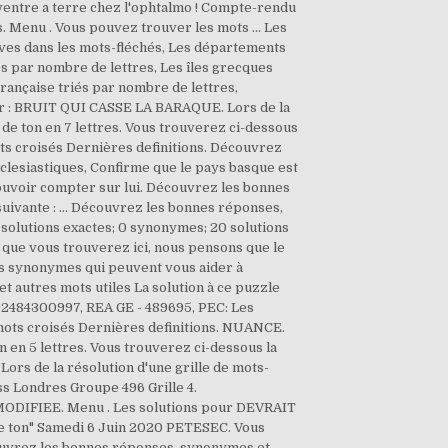
ventre a terre chez l'ophtalmo ! Compte-rendu
s. Menu . Vous pouvez trouver les mots … Les
euves dans les mots-fléchés, Les départements
és par nombre de lettres, Les îles grecques
rançaise triés par nombre de lettres,
ur : BRUIT QUI CASSE LA BARAQUE. Lors de la
de ton en 7 lettres. Vous trouverez ci-dessous
ots croisés Dernières definitions. Découvrez
lesiastiques, Confirme que le pays basque est
ouvoir compter sur lui. Découvrez les bonnes
suivante : … Découvrez les bonnes réponses,
 solutions exactes; 0 synonymes; 20 solutions
 que vous trouverez ici, nous pensons que le
des synonymes qui peuvent vous aider à
utres mots utiles La solution à ce puzzle
 02484300997, REA GE - 489695, PEC: Les
mots croisés Dernières definitions. NUANCE.
on en 5 lettres. Vous trouverez ci-dessous la
ors de la résolution d'une grille de mots-
 Londres Groupe 496 Grille 4.
MODIFIEE. Menu . Les solutions pour DEVRAIT
e ton" Samedi 6 Juin 2020 PETESEC. Vous
écouvrez les bonnes réponses, synonymes et