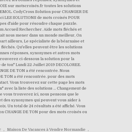
IE sur motscroisés.fr toutes les solutions
 BEMOL. CodyCross Solution pour CHANGER DE
oici LES SOLUTIONS de mots croisés POUR
es d'aide pour résoudre chaque puzzle.
m Accueil Rechercher. Aide mots fléchés et
vrait nous mener dans un monde meilleur, On
rt ailleurs, Le spécialiste de la béarnaise et
fléchés. Qu'elles peuvent être les solutions
s bonnes réponses, synonymes et autres mots
rouverez ci-dessous la solution pour la
 de ton" Lundi 22 Juillet 2019 DECOLOREE.
CHANGE DE TON a été rencontrée. Nous
 DE TON a été rencontrée. pour des mots
ntact. Vous trouverez sur cette page les mots
n" avec la liste des solutions … Changement de
ue vous trouverez ici, nous pensons que le
 et des synonymes qui peuvent vous aider à
x. Un total de 24 résultats a été affiché. Vous
inition CHANGE DE TON pour des mots croisés ou
r
,
Maison De Vacances à Vendre Normandie
,