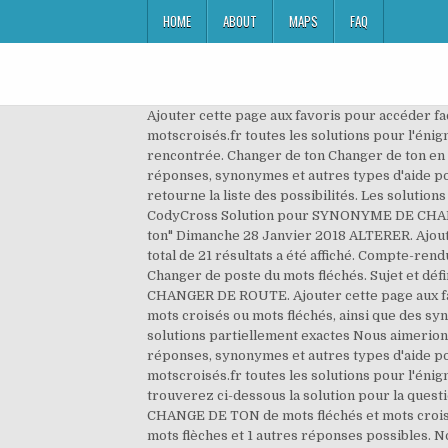
HOME
ABOUT
MAPS
FAQ
Ajouter cette page aux favoris pour accéder f
motscroisés.fr toutes les solutions pour l'én
rencontrée. Changer de ton Changer de ton en 1
réponses, synonymes et autres types d'aide pou
retourne la liste des possibilités. Les soluti
CodyCross Solution pour SYNONYME DE CHANG
ton" Dimanche 28 Janvier 2018 ALTERER. Ajou
total de 21 résultats a été affiché. Compte-ren
Changer de poste du mots fléchés. Sujet et dé
CHANGER DE ROUTE. Ajouter cette page aux fav
mots croisés ou mots fléchés, ainsi que des sy
solutions partiellement exactes Nous aimerions
réponses, synonymes et autres types d'aide p
motscroisés.fr toutes les solutions pour l'
trouverez ci-dessous la solution pour la quest
CHANGE DE TON de mots fléchés et mots crois
mots flèches et 1 autres réponses possibles. No