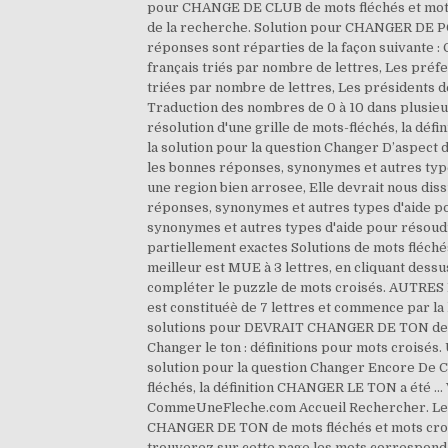
pour CHANGE DE CLUB de mots fléchés et mots c
de la recherche. Solution pour CHANGER DE POI
réponses sont réparties de la façon suivante : 
français triés par nombre de lettres, Les préfe
triées par nombre de lettres, Les présidents d
Traduction des nombres de 0 à 10 dans plusie
résolution d'une grille de mots-fléchés, la d
la solution pour la question Changer D’aspect 
les bonnes réponses, synonymes et autres type
une region bien arrosee, Elle devrait nous di
réponses, synonymes et autres types d'aide po
synonymes et autres types d'aide pour résoudre
partiellement exactes Solutions de mots fléché
meilleur est MUE à 3 lettres, en cliquant dess
compléter le puzzle de mots croisés. AUTRES
est constituéè de 7 lettres et commence par l
solutions pour DEVRAIT CHANGER DE TON de mot
Changer le ton : définitions pour mots croisés. 
solution pour la question Changer Encore De Ca
fléchés, la définition CHANGER LE TON a été 
CommeUneFleche.com Accueil Rechercher. Les
CHANGER DE TON de mots fléchés et mots croi
trouverez sur cette page les mots corresponda