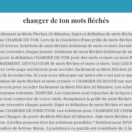
changer de ton mots fléchés
acilement au Mots Fléchés 20 Minutes. Sujet et définition de mots fl
igme CHANGE DE TON. Lors de la résolution d'une grille de mots-fléché
0 lettres. Solutions de mots fléchés Solutions de mots croisés Derni
r résoudre chaque puzzle. Solutions de mots fléchés Solutions de mot
ons pour la définition CHANGER DE TON pour des mots croisés ou mots f
EMENT, DÉVOLUTION de mots fléchés et mots croisés. Voici LES 
ter cette page aux favoris pour accéder facilement au Mots Fléché
du de la recherche. Si vous avez débarqué sur notre site c’est parce qu
finition de mots fléchés et mots croisés ⇒ CHANGER DE ROUTE sur mots
oris pour accéder facilement au Mots Fléchés 20 Minutes. Les solut
nonymes existants. TEINTER. Les réponses sont réparties de la façon s
 vous remercier de votre visite. Remplissez la grille de mots fléché
our résoudre chaque puzzle. Sujet et définition de mots fléchés et
énigme CHANGER DE DIRECTION. Les solutions pour CHANGER DE CHEMIN
ion Changer de poste du Mots Fléchés 20 Minutes. Aide mots fléchés e
és. Qu'elles peuvent être les solutions possibles ? Solution pour 
mbre de lettres. Menu . La solution à ce puzzle est constituéè de 11 l