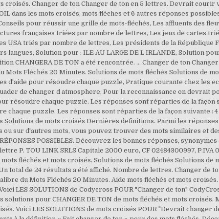
roisés. Changer de ton Changer de ton en 5 lettres. Devrait courir 
L dans les mots croisés, mots flèches et 6 autres réponses possible
Conseils pour réussir une grille de mots-fléchés, Les affluents des fl
ctures françaises triées par nombre de lettres, Les jeux de cartes tri
es USA triés par nombre de lettres, Les présidents de la République F
urs langues, Solution pour : ILE AU LARGE DE L IRLANDE, Solution po
éfinition CHANGERA DE TON a été rencontrée. … Changer de ton Changer 
du Mots Fléchés 20 Minutes. Solutions de mots fléchés Solutions de m
s d'aide pour résoudre chaque puzzle, Pratique courante chez les ecc
ssuader de changer d atmosphere, Pour la reconnaissance on devrait p
ur résoudre chaque puzzle. Les réponses sont réparties de la façon 
 chaque puzzle. Les réponses sont réparties de la façon suivante : 4
s Solutions de mots croisés Dernières definitions. Parmi les réponses
us ou sur d'autres mots, vous pouvez trouver des mots similaires et 
 RÉPONSES POSSIBLES. Découvrez les bonnes réponses, synonymes et a
a lettre P. TOU LINK SRLS Capitale 2000 euro, CF 02484300997, P.IVA
s fléchés et mots croisés. Solutions de mots fléchés Solutions de 
Un total de 24 résultats a été affiché. Nombre de lettres. Changer de t
libre du Mots Fléchés 20 Minutes. Aide mots fléchés et mots croisés. L
… Voici LES SOLUTIONS de Codycross POUR "Changer de ton" CodyCross
 solutions pour CHANGER DE TON de mots fléchés et mots croisés. 
sés. Voici LES SOLUTIONS de mots croisés POUR "Devrait changer d
nts à la définition « Fait changer de ton » pour des mots fléchés. D