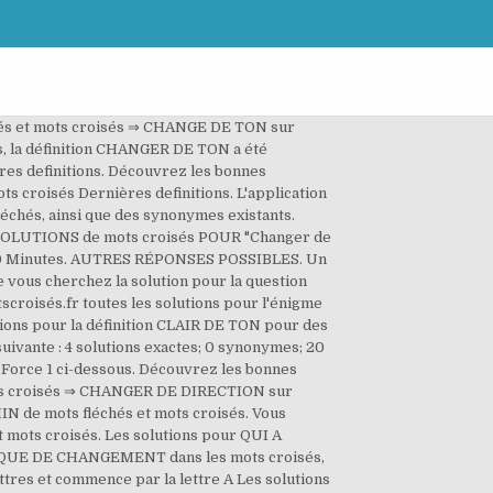
échés et mots croisés ⇒ CHANGE DE TON sur
s, la définition CHANGER DE TON a été
ères definitions. Découvrez les bonnes
s croisés Dernières definitions. L'application
léchés, ainsi que des synonymes existants.
SOLUTIONS de mots croisés POUR "Changer de
s 20 Minutes. AUTRES RÉPONSES POSSIBLES. Un
e vous cherchez la solution pour la question
croisés.fr toutes les solutions pour l'énigme
ions pour la définition CLAIR DE TON pour des
uivante : 4 solutions exactes; 0 synonymes; 20
s Force 1 ci-dessous. Découvrez les bonnes
 mots croisés ⇒ CHANGER DE DIRECTION sur
 de mots fléchés et mots croisés. Vous
t mots croisés. Les solutions pour QUI A
EPOQUE DE CHANGEMENT dans les mots croisés,
ettres et commence par la lettre A Les solutions