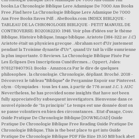
books.La Chronologie Biblique Lere Adamique De 7000 Ans Books
Free ,Find here La Chronologie Biblique Lere Adamique De 7000
Ans Free Books Saves Pdf: . AbeBooks.com: INDEX BIBLIQUE -
TABLEAU DE LA CHRONOLOGIE BIBLIQUE - PETIT MANUEL DE
CONTROVERSE: RO20162210: 1948. Voir plus d'idées sur le thème
Biblique, Histoire biblique, Image biblique. Aristote (384-322 av J.C)
Aristote était un physicien grecque . Abraham sort d'Ur justement
pendant la Troisime dynastie d'Ur*, quand Ur tait la ville sumrienne
la plus importante. 0 Reviews. La Chronologie Biblique Fixée Par
Les Éclipses Des Inscriptions Cunéifermes...: Oppert, Jules:
9781278407951: Books - Amazon.ca Par le dire de quelques
philosophes . la chronologie. Chronologie, dépliant. Broché. 2018 -
Découvrez le tableau "Biblique" de Pergamine Espoir sur Pinterest.
olym - Olympiades - tous les 4 ans, à partir de 776 avant J.C. 1: AUC
Nevertheless, he has provided some insights that have not been
fully appreciated by subsequent investigators. Bienvenue dans ce
nouvel épisode de “In principio” Le temps est une donnée dont on
se passe volontiers en bien des circonstances. . Etat d'usage, Couv.
Guide Pratique De Chronologie Biblique [DOWNLOAD] Guide
Pratique De Chronologie Biblique Free Reading Guide Pratique De
Chronologie Biblique, This is the best place to get into Guide
Pratique De Chronologie Biblique PDF File Size 19.50 MB back abet