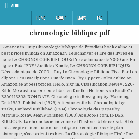
MENU
HOME
ABOUT
MAPS
FAQ
chronologie biblique pdf
. Amazon.in - Buy Chronologie biblique de l'etudiant book online at
best prices in india on Amazon.in. Télécharger et lire des livres en
ligne LA CHRONOLOGIE BIBLIQUE: L'ère adamique de 7000 ans En
ligne ePub / PDF / Audible / Kindle, LA CHRONOLOGIE BIBLIQUE:
L'ère adamique de 7000 … Buy La Chronologie Biblique Fix e Par Les
clipses Des Inscriptions Cun ifermes... by Oppert, Jules online on
Amazon.ae at best prices. Hello, Sign in. Classification Dewey : 220-
Bible Me gustaría leer este libro en Kindle ¿No tienes un Kindle? :
R260118352: NON DATE. Chronologie in Bewegung by: Hornung,
Erik 1933- Published: (1979) Alttestamentliche Chronologie by:
Taaks, Gerhard Published: (1904) Chronologie des papes by:
Mathieu-Rosay, Jean Published: (1988) AbeBooks.com: INDEX
BIBLIQUE. La chronologie moyenne et l'histoire biblique, si la Bible
est accepte comme une source digne de confiance sur le plan
historique, s'accordent trs bien. La Chronologie Biblique Fixée Par