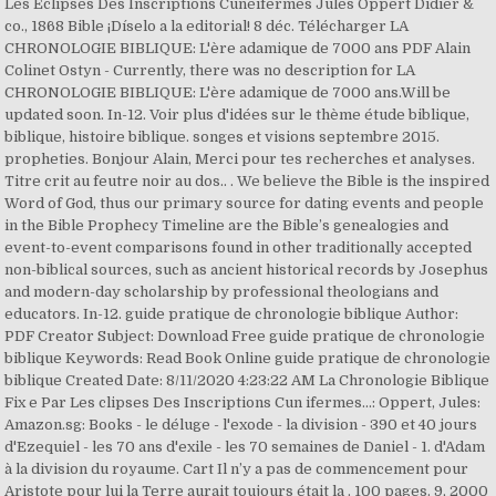
Les Éclipses Des Inscriptions Cunéifermes Jules Oppert Didier &
co., 1868 Bible ¡Díselo a la editorial! 8 déc. Télécharger LA
CHRONOLOGIE BIBLIQUE: L'ère adamique de 7000 ans PDF Alain
Colinet Ostyn - Currently, there was no description for LA
CHRONOLOGIE BIBLIQUE: L'ère adamique de 7000 ans.Will be
updated soon. In-12. Voir plus d'idées sur le thème étude biblique,
biblique, histoire biblique. songes et visions septembre 2015.
propheties. Bonjour Alain, Merci pour tes recherches et analyses.
Titre crit au feutre noir au dos.. . We believe the Bible is the inspired
Word of God, thus our primary source for dating events and people
in the Bible Prophecy Timeline are the Bible’s genealogies and
event-to-event comparisons found in other traditionally accepted
non-biblical sources, such as ancient historical records by Josephus
and modern-day scholarship by professional theologians and
educators. In-12. guide pratique de chronologie biblique Author:
PDF Creator Subject: Download Free guide pratique de chronologie
biblique Keywords: Read Book Online guide pratique de chronologie
biblique Created Date: 8/11/2020 4:23:22 AM La Chronologie Biblique
Fix e Par Les clipses Des Inscriptions Cun ifermes...: Oppert, Jules:
Amazon.sg: Books - le déluge - l'exode - la division - 390 et 40 jours
d'Ezequiel - les 70 ans d'exile - les 70 semaines de Daniel - 1. d'Adam
à la division du royaume. Cart Il n’y a pas de commencement pour
Aristote pour lui la Terre aurait toujours était la . 100 pages. 9, 2000