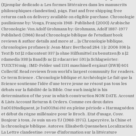
(Ejemplar dedicado a: Les formes littéraires dans les manuscrits
philosophiques clandestins), págs. Fast and free shipping free
returns cash on delivery available on eligible purchase. Chronologie
paulinienne by: Vouga, François 1948- Published: (2000) Arabische
Chronologie: Von Adolf Grohmann by: Grohmann, Adolf 1887-1977
Published: (1966) Read Chronologie biblique de l'etudiant book
reviews & author details and more at … |a Chronologie biblique,
chronologies profanes |c Jean-Marc Berthoud 264: 1 |c 2006 336 |a
Text |b txt |2 rdacontent 337 |a ohne Hilfsmittel zu benutzen |b n |2
rdamedia 338 |a Band |b nc |2 rdacarrier 591 |a Schlagwörter:
TUIXTH/mig ; IMD-Felder und 1131 maschinell ergänzt (SWB) 601
Collectif. Read reviews from world’s largest community for readers.
Ce term Science . Chronologie biblique et Archéologie Le fait que la
Science soutienne l’idée d’une terre jeune ne résout pas tous les
débats sur la fiabilité de la Bible. One such insight is his
determination of the year in which construction NON DATE. Account
& Lists Account Returns & Orders. Comme ces deux dates
l\u0019indiquent, je l\u0019ai été en pleine période « Harmaguédon
et début du règne millénaire pour le Broch . Etat d'usage, Couv.
Bonjour à tous, Je suis un ex-TJ (1968-1975). Lapeyrère, la Chine et
la chronologie biblique. Autores: Élisabeth Quennehen Localización:
La Lettre clandestine: revue d'information sur la littérature