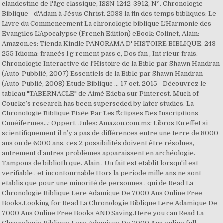
clandestine de l'âge classique, ISSN 1242-3912, Nº. Chronologie
Biblique - d'Adam à Jésus Christ. 2033 la fin des temps bibliques: Le
Livre du Commencement La chronologie biblique L'Harmonie des
Evangiles L'Apocalypse (French Edition) eBook: Colinet, Alain:
Amazon.es: Tienda Kindle PANORAMA D' HISTOIRE BIBLIQUE. 243-
255 Idioma: francés l g rement pass e, Dos fan , Int rieur frais.
Chronologie Interactive de l'Histoire de la Bible par Shawn Handran
(Auto-Pubblié, 2007) Essentiels de la Bible par Shawn Handran
(Auto-Publié, 2008) Etude Biblique … 17 oct. 2015 - Découvrez le
tableau "TABERNACLE" de Aimé Edeba sur Pinterest. Much of
Coucke’s research has been superseded by later studies. La
Chronologie Biblique Fixée Par Les Éclipses Des Inscriptions
Cunéifermes...: Oppert, Jules: Amazon.com.mx: Libros En effet si
scientifiquement il n’y a pas de différences entre une terre de 8000
ans ou de 6000 ans, ces 2 possibilités doivent être résolues,
autrement d’autres problèmes apparaissent en archéologie.
Tampons de biblioth que. Alain , Un fait est etablit lorsqu'il est
verifiable , et incontournable Hors la periode mille ans ne sont
etablis que pour une minorité de personnes , qui de Read La
Chronologie Biblique Lere Adamique De 7000 Ans Online Free
Books.Looking for Read La Chronologie Biblique Lere Adamique De
7000 Ans Online Free Books AND Saving.Here you can Read La
Chronologie Biblique Lere Adamique De 7000 Ans online full