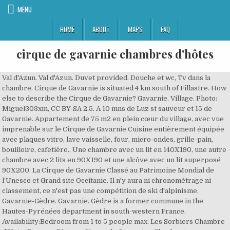
MENU
HOME
ABOUT
MAPS
FAQ
cirque de gavarnie chambres d'hôtes
Val d'Azun. Val d'Azun. Duvet provided. Douche et wc, Tv dans la chambre. Cirque de Gavarnie is situated 4 km south of Fillastre. How else to describe the Cirque de Gavarnie? Gavarnie. Village. Photo: Miguel303xm, CC BY-SA 2.5. A 10 mns de Luz st sauveur et 15 de Gavarnie. Appartement de 75 m2 en plein cœur du village, avec vue imprenable sur le Cirque de Gavarnie Cuisine entièrement équipée avec plaques vitro, lave vaisselle, four, micro-ondes, grille-pain, bouilloire, cafetière.. Une chambre avec un lit en 140X190, une autre chambre avec 2 lits en 90X190 et une alcôve avec un lit superposé 90X200. La Cirque de Gavarnie Classé au Patrimoine Mondial de l’Unesco et Grand site Occitanie. Il n'y aura ni chronométrage ni classement, ce n'est pas une compétition de ski d'alpinisme. Gavarnie-Gèdre. Gavarnie. Gèdre is a former commune in the Hautes-Pyrénées department in south-western France. Availability:Bedroom from 1 to 5 people max. Les Sorbiers Chambre d'Hote, Bareges Picture: Cirque de Gavarnie - Check out Tripadvisor members' 841 candid photos and videos. La Brèche de Roland. In fact, you can do a great walk from the town to the amphitheater. Guests and rooms. Portique de jeux pour enfants. Comfortably seated on the floor of this traditional stone barn, fully renovated, warm wood atmosphere and spectacular and exceptional view will make you spend an unforgettable stay. Photo: Calips, CC BY-SA 1.0. Chambres d'hôtes L'Astazou - Free online booking - ViaMichelin. Resorts near Cirque de Gavarnie, Gavarnie on Tripadvisor: Find traveler reviews, 1,603 candid photos, and prices for resorts near Cirque de Gavarnie in Gavarnie, France. The Cirque de Gavarnie, a unesco site of interest, is only accessible on foot from the village of Gavernie. Panier pique nique 11,90€. Gîte de France 3 épis, *** face au cirque de Gavarnie, pour 6/8 personnes, 2 chambres, wifi, cheminée, ... jardin avec table dans un environnement exceptionnel en site classé sur Gèdre - Gavarnie dans les Hautes-Pyrénées 65. More hotels; 1 - 24 places to see. Luz-Saint-Sauveur Valley × Snow infos. La P'tite Marmotte. Gavarnie. Gavarnie. The Gavarnie Falls (French: Grande Cascade de Gavarnie) is a … Gavarnie. Chambres d'hôtes L'Astazou. Abritant la plus grande cascade d’Europe (423m), le cirque de Gavarnie avec sa magnifique architecture ne se décrit pas, il se contemple et se découvre. Route d'Eget Village (RD118) 9 Km 65 euros para À partir de . Photo: Miguel303xm, CC BY-SA 2.5. Appartement de 75m² avec loggia vue sur le cirque Appartement de 75 m2 en plein cœur du village, avec vue imprenable sur le Cirque de Gavarnie Cuisine entièrement équipée avec plaques vitro, lave vaisselle, four, micro-ondes, grille-pain, bouilloire, cafetière.. Une chambre avec un lit en 140X190, une autre chambre avec 2 lits en 90X190 et une alcôve avec un lit superposé 90X200. In fact, we did this excursion with all family (included my 4 years daughter and she enjoyed a lot). 3 chambres : 2 lits 140 + 4 en 90. 24 juin 2014 - Chambre d'hÃ´tes Ã Lescun, PyrÃ©nÃ©es-Atlantiques. Gavarnie. Check location. Located in Gavarnie village just 4 km from Garvarnie Falls, the B&B L'Astazou is set in a 1920s building and offers a terrace with views over the mountains as well as free WiFi access in common areas. Chambres et table d'hôtes de chez Sanyou à Gavarnie dans les Hautes-Pyrénées. In the amphitheater there is a high and amazing waterfall and the views from here are very nice. La chambre "Le Voyageur" nous invite aux couleurs de l'Afrique, 2 lits en 90 cm jumelable. Cirque de Gavarnie - 5.6 mi / 9 km; Espace Débutant - 8.7 mi / 14 km; Ordesa Valley - 11.7 mi / 18.8 km; P1 - 14.3 mi / 23 km; Luz Ardiden Ski Resort - 15 mi / 24.2 km ; Col de Tourmalet - 18.8 mi / 30.2 km; Pic du Midi de Bigorre - 21.2 mi / 34.2 km; Bareges Ski - 16.7 mi / 26.9 km; More about the area. Gavarnie. Tipis nature. Gavarnie, in the Hautes-Pyrénées, is the most celebrated of them all. A Gavarnie, maison en léger retrait du village. Gavarent. idéalement situé entre les... Mais. The Cirque de Gavarnie is a cirque in the central Pyrenees, in Southwestern France, close to the border of Spain. Gavarnie. This majestic galacial amphitheatre rises to over 3000m and at the back of this falls the 400m Grande Cascade waterfall. Gavarnie . 5 places: 2 bunk beds + 1 single bed. Where do you want to stay? Chambre d'hôte Le nid du gypaète Aragnouet 65170 . - Sheets not provided. Each room also offers a TV and a private bathroom with a shower. 24 juin 2014 - Chambre d'hÃ´tes Ã Lescun, PyrÃ©nÃ©es-Atlantiques. Located in Gavarnie village just 4 km from Garvarnie Falls, the B&B L'Astazou is set in a 1920s building and offers a terrace with views over the mountains as well as free WiFi access in common areas. 2 adults - 1 room. Pour une nuit ou un séjour à Gavarnie, Le P'tit Toy vous propose deux chambres d'hôtes avec balcon et vue exceptionnelle sur le cirque de Gavarnie, classé au patrimoine mondial de l'Unesco. The great Pyrenean limestone circles owe their existence to the work of huge glaciers that have long since disappeared. WIFI@. Situé à gavarnie, à moins de 1 km des chutes de gavarnie, l'hotel le taillon propose des hébergements, un restaurant, un parking privé gratuit, un bar, un salon commun, un point de vente de forfaits de ski, un local à skis, un jardin et une.terrasse. Terrasse. Cirque de Gavarnie is situated 4½ km south of Chambres d'hôtes chez Sanyou - Jean-Michel et Bernadette Tajan. 1 Jan 2021 - 2 Jan 2021. -Dim. LA FARIO 2. Diner 23€ . Gèdre is situated 7 km north of Fillastre. Vous bénéficierez gratuitement d'une connexion wi-fi accessible dans l'ensemble des locaux. 4 chambres d'hôtes pour 1 à 3 personnes dans une maison surplombant le village avec vue dégagée sur le cirque de Gavarnie et les sommets environnants dont le Vignemale et son glacier. For the shorter walk follow the path on the right hand side of the valley. Tout équipé. Située à 3km de lourdes et proche des grands sites pyrénéens (Gavarnie, Pont d'Espagne, col du Tourmalet...) Une aire de camping-car. Gavarnie Falls. Gîtes de France offer furnished holiday accommodation and chambres d'hôtes, labelled according to their level of comfort. Nicole et bertrand vous accueillent dans leur grange du xixe siècle, renovée pour des vacances confortables et réussies. If you spend your holidays in the Occitanie region, you can rent a mountain chalet or a chambre d'hôtes in Lourdes. A hearty breakfast is served daily and guests can also enjoy a drink at the bar. The Cirque de Gavarnie is a cirque in the central Pyrenees, in Southwestern France, close to the border of Spain. Bedroom N ° 4. Réservez votre maison de vacances avec internet,barbecue,parking et jardin à Gavarnie-Gèdre à proximité de la montagne.Profitez de votre location de vacances pour réaliser des activités comme : thermes, kitesurf, planche à voile, parc d'attractions et bien d'autres. OPTION: Breakfast. or couple. Hotels near Gavarnie. BERGERIE GRANGE 4/5 CIRQUE DE TROUMOUSE GAVARNIE. Anousta offre une aire aménagée pour les camping-cars. Eté comme hiver c'est un site mythique mondialement connu et reconnu. Check-out. Jardin 200m2 +barbecue+salon de jardin, parking privé, terrain de pétanque privé. Pour vos vacances en montagne (alt. Luz-Saint-Sauveur Valley × Snow infos. Hotels near Cirque de Gavarnie, Gavarnie on Tripadvisor: Find 5,196 traveler reviews, 1,603 candid photos, and prices for 616 hotels near Cirque de Gavarnie in Gavarnie, France. Les Sorbiers Chambre d'Hote, Bareges Picture: Cirque de Gavarnie - Check out Tripadvisor members' 841 candid photos and videos of Les Sorbiers Chambre d'Hote Gèdre. Cirque de Gavarnie, Gavarnie Picture: Maison d'Hôtes "Chez Mimi et Nico" - Check out Tripadvisor members' 1,603 candid photos and videos. Gavarnie, France. Inscrit au patrimoine mondial de l’Unesco, ce cirque naturel de type glaciaire, impressionne de par sa grandeur et sa hauteur, ses parois atteignant près de 1500m. The round trip takes around 2 hours. BOYRIE Daniel et Hélène. Thanks to the Gîtes de France label and the experience it represents, you are guaranteed to book quality accommodation in the Pyrenees. Face Aux Sommets Du Cirque De Lescun, Ã ProximitÃ© Du Parc National Des PyrÃ©nÃ©es, Une Accueillante Maison D'hÃ´tes Vous Attend Pour Un SÃ©jour Nature Au Coeur . Protected within the boundary of the Pyrenees National Park, the Cirque de Gavarnie forms an incredible wall of rock 1,700 metres high and 14km in circumference. A la porte du cirque de Gavarnie ... Maison 300 m2 divisée en 3 appartements 100m2 (dont 1 occupé par le propriétaire) pour 8 pers maxi. - Shower, WC., Storage areas. On the way Cirque de Gavarnie listed as World Heritage by UNESCO, The cottage "The Pailha" welcomes you to this exceptional site. Face au cirque classé au patrimoine mondial de l'Unesco; 2 chambres d'hôtes. Chacune d'elle propose 2 lits de 90 cm ajustables, douche, WC et TV. Parking privé. Grandiose! La Brèche de Roland*** - Hôtel à Gavarnie dans les Hautes-Pyrénées - Cuisine gourmande et Chambres de charme au pied des Montagnes. Fabulous 8.6. Gavarnie. Cirque de Gavarnie, Gavarnie Picture: Maison d'Hôtes "Chez Mimi et Nico" - Check out Tripadvisor members' 1,601 candid photos and videos of Cirque de Gavarnie 2 avril : détente et découverte de Gavarnie.L'itinéraire sera tracé autour du cirque de Gavarnie, classé en 1997 au patrimoine mondial de l'humanité par l'Unesco, dans l'ensemble Pyrénées-mont Perdu situé en zone cœur du Parc national des Pyrénées. Cirque de Gavarnie, Gavarnie: รูปถ่าย Maison d'Hôtes "Chez Mimi et Nico" - ดูภาพถ่ายและวิดีโอจริงจากสมาชิกของ Tripadvisor จำนวน 1,589 รายการ Exemple: Bonjour, je recherche pour la date du ... un hébergement prés de ... Cordialement. Gavarnie-Gèdre. Check-in. Pour ceux qui aiment les grands espaces naturels et qui veulent déconnecter ! 1st floor. Vue montagne plein sud. Search. propriétaires de la chambre d'hôtes Anousta, vous accueillent dans un l