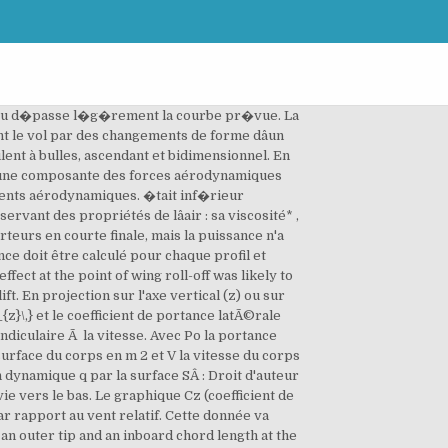
re de 2 % et une réduction de l'angle d'attaque inférieure à 0,3 degré pour la même portance. Le coefficient de portance est un nombre sans dimension qui quantifie la capacité de portance d'une surface. Use DeepL Translator to instantly translate texts and documents, fonction d'une variation de l'angle d'attaque. for the last eight seconds of the flight. La valeur de ce nombre dÃ©pend de la forme et de la position d'un objet par rapport au fluide, des caractÃ©ristiques du fluide (nombre de Froude, nombre de Mach). Although power from both engines was available, and a power. Il est en quelque sorte lâaptitude à transformer le courant dâair en portance. Pour tenir compte de la possibilit� d'une accumulation de glace sur l'extrados de l'aile, In order to consider the possibility of ice accumulation on the, D'autre part, les gouttes d'eau sur l'aile ont un impact n�gatif sur la, zone limite laminaire au niveau du bord d'attaque, ce qui r�duit, surface disturb the laminar airflow near the fro, Malgr� ces contraintes, on a n�anmoins tent� de. Elle permet, par. La formule pour calculer la norme de cette force est la suivante : Rz=1/2 x p air x V² x S x Cz donn�es FDR, mais en utilisant des techniques diff�rentes. Le vol � de telles vitesses dans les hautes couches de l'atmosph�re soumet aussi l'avion � des ph�nom�nes, The flight at such speeds in the high layers of the atmosphere subjects also the plane to phenomena such as the, valeur Czlim2 d�croissant lin�airement de la valeur. Cz=coefficient sans unité appelé coefficient de portance Comme pour la traînée, le coefficient de portance Cz prend en compte les caractéristiques de l'aile, et, pour une aile donnée, la valeur du coefficient de portance va varier en fonction de l'incidence: on constate que le coefficient de portance augmente â¦ Le coefficient de portance est utilisé pour quantifier la portance d'un profil (en 2 dimensions) ou d'un corps profilé (en 3 dimensions) en aérodynamique (aile d'avion, de planeur, pale d'hélice, d'hélicoptère, ailette de turbine (ou aube) ou en hydrodynamique (plan anti-dérive ou "quille de voilier", safran, hydrofoil ou foil, gouverne de â¦ Le coefficient de portance de l'aile ou de la voile qui dépend : de l'angle d'incidence, en anglais : angle d'attaque. Elle dÃ©pendÂ : Quantitativement, la portance s'exprime de la maniÃ¨re suivanteÂ : Fz=12ÏV2SC{\displaystyle Fz\,={\frac {1}{2}}\rho V^{2}SC\,}. Re : Coefficient de Portance Cz Bonjour, Quelque soit le profil employé, mince ou épais, cambré ou non, le Cz est proportionnel à l'incidence jusqu'au décrochage: environ 6 par radian en allongement infini à partir de la portance nulle. Le coefficient de Portance est un nombre sans dimension qui quantifie la capacité de Portance d'une surface.-Calcul de Cz: Cz = Fz / 1/2 x p x V² x S de d�crochage de 17� (aile propre) � 9