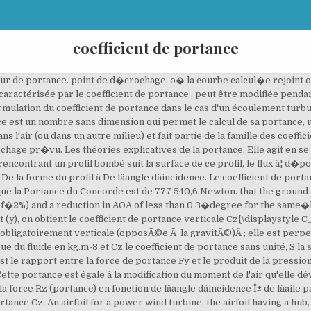
coefficient de portance
d lengths therebetween ranging from 0% to 100% as measured from the hub, and a thickness that is measured as the ratio between the thickness and the cord length at a specific chord. dâinfluence de lâangle dâincidence Î±, pour la force de traînée et pour la force de portance. En effet, lorsqu'une aile (ou tout autre corps) subit un vent relatif (soit parce qu'elle se dÃ©place dans l'air (cas rÃ©el), soit parce que l'air s'Ã©coule autour d'elle), une force dite aÃ©rodynamique s'exerce sur cette aile. Elle est perpendiculaire au déplacement de l'avion et, compense, lorsque l'avion vole correctement, la force du poids. Cz est le coefficient de portance. vol de l'accident, et il y a tout lieu de croire que l'effet de sol au point de roulis des ailes a caus� une petite augmentation de portance de l'ordre de 2 % et une r�duction de l'angle d'attaque inf�rieure � 0,3�degr� pour la m�me portance. Pour un allongement lambda, il faut augmenter l'angle d'incidence de â¦ 80�% plus �lev�e que celle des gouvernails traditionnels. â¢ k : le facteur de portance dépend de trois paramètres qui sont : la nature du sol, la profondeur d'encastrement équivalente, et la géométrie de la fondation. C'est le rapport entre la force de portance Fz et le produit de la pression dynamique q par la surface SÂ : Le coefficient de portance latÃ©rale quantifie les forces et les moments latÃ©raux (moment de lacet) d'un aÃ©rodyneÂ ; il est notÃ© Cy. Etude des coefficients de trainée et de portance sur un airfoil La traînée Rx est une force aérodynamique parallèle au vent relatif. Dual pumps also minimize drum and wheel spin-out in, La poign�e int�gr�e aux flancs assure la fonction de verrouillage, The new type of quick-release fasteners on the side panels are designed such that they can serve as carrying. Le carré de la vitesse V. « La portance est une fleur qui naît de la vitesse » (Capitaine Ferber, pionnier de l'aviation). Le coefficient de portance (Cl) mesures soulever en ce qui concerne l'angle entre la forme d'une aile et la direction du vent. Le coefficient de portance est utilisÃ© pour quantifier la portance d'un profil (en 2 dimensions) ou d'un corps profilÃ© (en 3 dimensions) en aÃ©rodynamique (aile d'avion, de planeur, pale d'hÃ©lice, d'hÃ©licoptÃ¨re, ailette de turbine (ou aube) ou en hydrodynamique (plan anti-dÃ©rive ou "quille de voilier", safran, hydrofoil ou foil, gouverne de sous-marin). Cz, le coefficient de portance, sans unité. vol de l'accident, et il y a tout lieu de croire que l'effet de sol au point de roulis des ailes a causé une petite augmentation de portance de l'ordre de 2 % et une réduction de l'angle d'attaque inférieure à 0,3 degré pour la même portance. Le plus souvent, ce terme dÃ©signe le coefficient de portance verticale CzÂ ; il est utilisÃ© en aÃ©rodynamique (mÃ©canique du vol) et en hydrodynamique. En effet si celle-ci est trop élevée, lâadhérence à la route sera plus faible, ce qui peut engendrer des accidents de â¦ En mÃ©canique des fluides, le coefficient de portance est un nombre sans dimension qui permet le calcul de sa portance, une composante des forces aÃ©rodynamiques qui s'exercent sur l'objet lorsqu'il se dÃ©place dans l'air (ou dans un autre milieu) et fait partie de la famille des coefficients aÃ©rodynamiques. Le coefficient de portance (Cz) prend dépend du profil de l'aile et son angle dâincidence. Auteurs de l'article Â« Coefficient de portance Â» : du milieu dans lequel a lieu le dÃ©placementÂ ; de la dimension et de la forme de l'aile/l'objet. de Czlim1 donn�e par l'�quation (2) pour r = 0,9R jusqu'� la valeur z�ro pour r = R. r = 0.9R down to the value zero where r = R. Ainsi vous disposez en permanence du meilleur de la connaissance du groupe en mati�?re de conception et d'analyse de la Supply chain avec à la pointe de cette expertise un laboratoire R&D unique où sont testées les applications concr�?tes telles que des syst�?mes d'ouvertures et de perforations pour les PAV, les dispositifs, Thus you benefit on an ongoing basis from the Best Of our knowledge and know-how on design and analysis of the supply chain. du vol de l'accident, et il y a tout lieu de croire que l'effet de sol au point de roulis des ailes a causé une petite augmentation de portance de l'ord