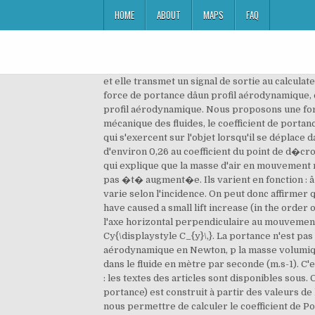
HOME
ABOUT
MAPS
FAQ
et elle transmet un signal de sortie au calculateur de portance. point de d�crochage, o� la courbe calcul�e rejoint ou d�passe l�g�rement la courbe pr�vue. La force de portance dâun profil aérodynamique, caractérisée par le coefficient de portance , peut être modifiée pendant le vol par des changements de forme dâun profil aérodynamique. Nous proposons une formulation du coefficient de portance dans le cas d'un écoulement turbulent à bulles, ascendant et bidimensionnel. En mécanique des fluides, le coefficient de portance est un nombre sans dimension qui permet le calcul de sa portance, une composante des forces aérodynamiques qui s'exercent sur l'objet lorsqu'il se déplace dans l'air (ou dans un autre milieu) et fait partie de la famille des coefficients aérodynamiques. �tait inf�rieur d'environ 0,26 au coefficient du point de d�crochage pr�vu. Les théories explicatives de la portance. Elle agit en se servant des propriétés de lâair : sa viscosité* , qui explique que la masse d'air en mouvement rencontrant un profil bombé suit la surface de ce profil, le flux â¦ d�porteurs en courte finale, mais la puissance n'a pas �t� augment�e. Ils varient en fonction : â De la forme du profil â De lâangle dâincidence. Le coefficient de portance doit être calculé pour chaque profil et varie selon l'incidence. On peut donc affirmer que la Portance du Concorde est de 777 540,6 Newton. that the ground effect at the point of wing roll-off was likely to have caused a small lift increase (in the order of�2%) and a reduction in AOA of less than 0.3�degree for the same�lift. En projection sur l'axe vertical (z) ou sur l'axe horizontal perpendiculaire au mouvement (y), on obtient le coefficient de portance verticale Cz{\displaystyle C_{z}\,} et le coefficient de portance latÃ©rale Cy{\displaystyle C_{y}\,}. La portance n'est pas obligatoirement verticale (opposÃ©e Ã la gravitÃ©)Â ; elle est perpendiculaire Ã la vitesse. Avec Po la portance aérodynamique en Newton, p la masse volumique du fluide en kg.m-3 et Cz le coefficient de portance sans unité, S la surface du corps en m 2 et V la vitesse du corps dans le fluide en mètre par seconde (m.s-1). C'est le rapport entre la force de portance Fy et le produit de la pression dynamique q par la surface SÂ : Droit d'auteur : les textes des articles sont disponibles sous. Cette portance est égale à la modification du moment de l'air qu'elle dévie vers le bas. Le graphique Cz (coefficient de portance) est construit à partir des valeurs de la force Rz (portance) en fonction de lâangle dâincidence Î± de lâaile par rapport au vent relatif. Cette donnée va nous permettre de calculer le coefficient de Portance Cz. An airfoil for a power wind turbine, the airfoil having a hub, an outer tip and an inboard chord length at the hub, an outboard chord length at the tip and intermediate chor