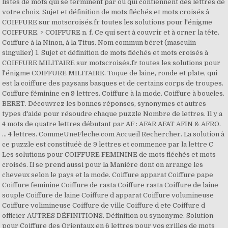
listes de mots qui se terminent par ou qui contiennent des lettres de
votre choix. Sujet et définition de mots fléchés et mots croisés â
COIFFURE sur motscroisés.fr toutes les solutions pour l'énigme
COIFFURE. > COIFFURE n. f. Ce qui sert à couvrir et à orner la tête.
Coiffure à la Ninon, à la Titus. Nom commun béret (masculin
singulier) 1. Sujet et définition de mots fléchés et mots croisés â
COIFFURE MILITAIRE sur motscroisés.fr toutes les solutions pour
l'énigme COIFFURE MILITAIRE. Toque de laine, ronde et plate, qui
est la coiffure des paysans basques et de certains corps de troupes.
Coiffure féminine en 9 lettres. Coiffure à la mode. Coiffure à boucles.
BERET. Découvrez les bonnes réponses, synonymes et autres
types d'aide pour résoudre chaque puzzle Nombre de lettres. Il y a
4 mots de quatre lettres débutant par AF : AFAR AFAT AFIN & AFRO.
... 4 lettres. CommeUneFleche.com Accueil Rechercher. La solution à
ce puzzle est constituéè de 9 lettres et commence par la lettre C
Les solutions pour COIFFURE FEMININE de mots fléchés et mots
croisés. Il se prend aussi pour la Manière dont on arrange les
cheveux selon le pays et la mode. Coiffure apparat Coiffure pape
Coiffure feminine Coiffure de rasta Coiffure rasta Coiffure de laine
souple Coiffure de laine Coiffure d apparat Coiffure volumineuse
Coiffure volimineuse Coiffure de ville Coiffure d ete Coiffure d
officier AUTRES DÉFINITIONS. Définition ou synonyme. Solution
pour Coiffure des Orientaux en 6 lettres pour vos grilles de mots