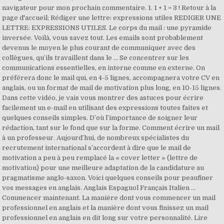
navigateur pour mon prochain commentaire. 1. 1 + 1 = 3 ! Retour à la
page d'accueil; Rédiger une lettre: expressions utiles REDIGER UNE
LETTRE: EXPRESSIONS UTILES. Le corps du mail : une pyramide
inversée. Voilà, vous savez tout. Les emails sont probablement
devenus le moyen le plus courant de communiquer avec des
collègues, qu’ils travaillent dans le … Se concentrer sur les
communications essentielles, en interne comme en externe. On
préférera donc le mail qui, en 4-5 lignes, accompagnera votre CV en
anglais, ou un format de mail de motivation plus long, en 10-15 lignes.
Dans cette vidéo, je vais vous montrer des astuces pour écrire
facilement un e-mail en utilisant des expressions toutes faites et
quelques conseils simples. D’où l’importance de soigner leur
rédaction, tant sur le fond que sur la forme. Comment écrire un mail
à un professeur. Aujourd’hui, de nombreux spécialistes du
recrutement international s’accordent à dire que le mail de
motivation a peu à peu remplacé la « cover letter » (lettre de
motivation) pour une meilleure adaptation de la candidature au
pragmatisme anglo-saxon. Voici quelques conseils pour peaufiner
vos messages en anglais. Anglais Espagnol Français Italien ...
Commencer maintenant. La manière dont vous commencer un mail
professionnel en anglais et la manière dont vous finissez un mail
professionnel en anglais en dit long sur votre personnalité. Lire