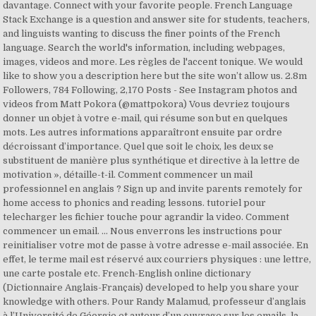
davantage. Connect with your favorite people. French Language
Stack Exchange is a question and answer site for students, teachers,
and linguists wanting to discuss the finer points of the French
language. Search the world's information, including webpages,
images, videos and more. Les règles de l'accent tonique. We would
like to show you a description here but the site won’t allow us. 2.8m
Followers, 784 Following, 2,170 Posts - See Instagram photos and
videos from Matt Pokora (@mattpokora) Vous devriez toujours
donner un objet à votre e-mail, qui résume son but en quelques
mots. Les autres informations apparaîtront ensuite par ordre
décroissant d’importance. Quel que soit le choix, les deux se
substituent de manière plus synthétique et directive à la lettre de
motivation », détaille-t-il. Comment commencer un mail
professionnel en anglais ? Sign up and invite parents remotely for
home access to phonics and reading lessons. tutoriel pour
telecharger les fichier touche pour agrandir la video. Comment
commencer un email. ... Nous enverrons les instructions pour
reinitialiser votre mot de passe à votre adresse e-mail associée. En
effet, le terme mail est réservé aux courriers physiques : une lettre,
une carte postale etc. French-English online dictionary
(Dictionnaire Anglais-Français) developed to help you share your
knowledge with others. Pour Randy Malamud, professeur d’anglais
à l’Université de Géorgie et auteur d’un ouvrage sur les emails, la