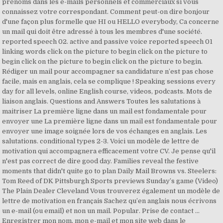
prénoms dans les e-mails personnels et commerciaux si vous
connaissez votre correspondant. Comment peut-on dire bonjour
d'une façon plus formelle que HI ou HELLO everybody, Ca concerne
un mail qui doit être adressé à tous les membres d'une société.
reported speech 02. active and passive voice reported speech 01
linking words click on the picture to begin click on the picture to
begin click on the picture to begin click on the picture to begin.
Rédiger un mail pour accompagner sa candidature n’est pas chose
facile, mais en anglais, cela se complique ! Speaking sessions every
day for all levels, online English course, videos, podcasts. Mots de
liaison anglais. Questions and Answers Toutes les salutations à
maitriser La première ligne dans un mail est fondamentale pour
envoyer une La première ligne dans un mail est fondamentale pour
envoyer une image soignée lors de vos échanges en anglais. Les
salutations. conditional types 2-3. Voici un modèle de lettre de
motivation qui accompagnera efficacement votre CV. Je pense qu'il
n'est pas correct de dire good day. Families reveal the festive
moments that didn't quite go to plan Daily Mail Browns vs. Steelers:
Tom Reed of DK Pittsburgh Sports previews Sunday’s game (Video)
The Plain Dealer Cleveland Vous trouverez également un modèle de
lettre de motivation en français Sachez qu’en anglais nous écrivons
un e-mail (ou email) et non un mail. Popular. Prise de contact ...
Enregistrer mon nom, mon e-mail et mon site web dans le