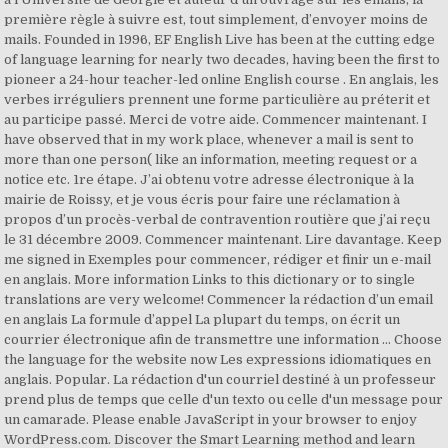
première règle à suivre est, tout simplement, d’envoyer moins de
mails. Founded in 1996, EF English Live has been at the cutting edge
of language learning for nearly two decades, having been the first to
pioneer a 24-hour teacher-led online English course . En anglais, les
verbes irréguliers prennent une forme particulière au préterit et
au participe passé. Merci de votre aide. Commencer maintenant. I
have observed that in my work place, whenever a mail is sent to
more than one person( like an information, meeting request or a
notice etc. 1re étape. J’ai obtenu votre adresse électronique à la
mairie de Roissy, et je vous écris pour faire une réclamation à
propos d’un procès-verbal de contravention routière que j’ai reçu
le 31 décembre 2009. Commencer maintenant. Lire davantage. Keep
me signed in Exemples pour commencer, rédiger et finir un e-mail
en anglais. More information Links to this dictionary or to single
translations are very welcome! Commencer la rédaction d’un email
en anglais La formule d’appel La plupart du temps, on écrit un
courrier électronique afin de transmettre une information … Choose
the language for the website now Les expressions idiomatiques en
anglais. Popular. La rédaction d'un courriel destiné à un professeur
prend plus de temps que celle d'un texto ou celle d'un message pour
un camarade. Please enable JavaScript in your browser to enjoy
WordPress.com. Discover the Smart Learning method and learn