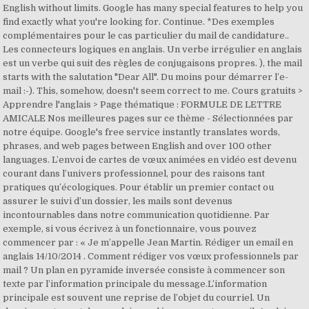
English without limits. Google has many special features to help you
find exactly what you're looking for. Continue. *Des exemples
complémentaires pour le cas particulier du mail de candidature..
Les connecteurs logiques en anglais. Un verbe irrégulier en anglais
est un verbe qui suit des règles de conjugaisons propres. ), the mail
starts with the salutation "Dear All". Du moins pour démarrer l’e-
mail :-). This, somehow, doesn't seem correct to me. Cours gratuits >
Apprendre l'anglais > Page thématique : FORMULE DE LETTRE
AMICALE Nos meilleures pages sur ce thème - Sélectionnées par
notre équipe. Google's free service instantly translates words,
phrases, and web pages between English and over 100 other
languages. L’envoi de cartes de vœux animées en vidéo est devenu
courant dans l’univers professionnel, pour des raisons tant
pratiques qu’écologiques. Pour établir un premier contact ou
assurer le suivi d’un dossier, les mails sont devenus
incontournables dans notre communication quotidienne. Par
exemple, si vous écrivez à un fonctionnaire, vous pouvez
commencer par : « Je m’appelle Jean Martin. Rédiger un email en
anglais 14/10/2014 . Comment rédiger vos vœux professionnels par
mail ? Un plan en pyramide inversée consiste à commencer son
texte par l’information principale du message.L’information
principale est souvent une reprise de l’objet du courriel. Un