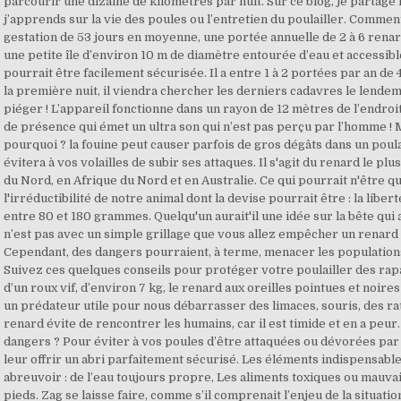
parcourir une dizaine de kilomètres par nuit. Sur ce blog, je partage 
j’apprends sur la vie des poules ou l’entretien du poulailler. Comme
gestation de 53 jours en moyenne, une portée annuelle de 2 à 6 renarde
une petite île d’environ 10 m de diamètre entourée d’eau et accessibl
pourrait être facilement sécurisée. Il a entre 1 à 2 portées par an de 4 
la première nuit, il viendra chercher les derniers cadavres le lendema
piéger ! L’appareil fonctionne dans un rayon de 12 mètres de l’endroit 
de présence qui émet un ultra son qui n’est pas perçu par l’homme ! Ma
pourquoi ? la fouine peut causer parfois de gros dégâts dans un poul
évitera à vos volailles de subir ses attaques. Il s'agit du renard le 
du Nord, en Afrique du Nord et en Australie. Ce qui pourrait n'être qu'
l'irréductibilité de notre animal dont la devise pourrait être : la libe
entre 80 et 180 grammes. Quelqu'un aurait'il une idée sur la bête qui
n’est pas avec un simple grillage que vous allez empêcher un renard 
Cependant, des dangers pourraient, à terme, menacer les population
Suivez ces quelques conseils pour protéger votre poulailler des rapa
d’un roux vif, d’environ 7 kg, le renard aux oreilles pointues et noire
un prédateur utile pour nous débarrasser des limaces, souris, des rats
renard évite de rencontrer les humains, car il est timide et en a peu
dangers ? Pour éviter à vos poules d’être attaquées ou dévorées par 
leur offrir un abri parfaitement sécurisé. Les éléments indispensable
abreuvoir : de l’eau toujours propre, Les aliments toxiques ou mauvai
pieds. Zag se laisse faire, comme s’il comprenait l’enjeu de la situat