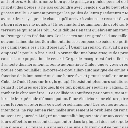
and setters. Attention, notez bien que le grillage à poules permet de
l’habitat des poules, à ne pas confondre avec l’enclos, qui lui peut êtr
grosse maille. Comment protéger les poules de leurs prédateurs ? M
avec ardeur il y a peu de chance qu’il arrive à vaincre le renard ! Si
à bien refermer le pondoir ! Ils permettent notamment de protéger 
terrestres qui sont les plu… Vous débutez en tant qu’éleveur amat
se Protéger des Prédateurs. Ces laissées sont en général d'une taille 
suivant l'alimentation. Son alimentation se compose de baies, de pe
les campagnols, les rats, d’oiseaux […] Quant au renard, s'il avait pu 
emporté la poule. A lire aussi : Normandie : une buse attaque des p
cause : la surpopulation de renard. Ce garde-manger est fort utile les 
J’ai testé dernièrement la porte automatique Omlet, que je vous prése
poules.com/poulailler/la-porte-de-poulailler-automatique-de-omlet
fonction de la luminosité ou d’une heure fixe, et peut s’installer sur un
Cube de Omlet (pas sur le eglu go up). Ils existent plusieurs solutio
renard : clôtures électriques, fil de fer, poulailler sécurisé, radios…
tomber le chronomètre … Les collisions routières par contre, tuent
lors de leur période d'émancipation. Pour électriser une clôture, tirez
nous ferons un tutoriel à ce sujet prochainement ! Les portes autom
intentions, ne règlent en rien malheureusement le problème du renar
souvent en journée. Malgré une mortalité importante due aux acciden
leurs effectifs ne cessent d'augmenter dans la plupart des métropole
une pièce ou si vous le surprenez dans une situation où il ne peut pas