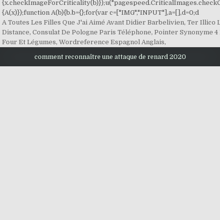
{x.checkImageForCriticality(b)});u("pagespeed.CriticalImages.checkC
{A(x)});function A(b){b.b={};for(var c=["IMG","INPUT"],a=[],d=0;d
A Toutes Les Filles Que J'ai Aimé Avant Didier Barbelivien
,
Ter Illico
Distance
,
Consulat De Pologne Paris Téléphone
,
Pointer Synonyme 4 
Four Et Légumes
,
Wordreference Espagnol Anglais
,
comment reconnaître une attaque de renard 2020