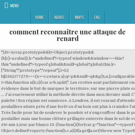
MENU
HOME
ABOUT
MAPS
FAQ
comment reconnaître une attaque de
renard
");b!=Array.prototype&&b!=Object.prototype&&
(b[c]=a.value)},h="undefined"!=typeof window&&window===this?
this:"undefined"!=typeof global&&null!=global?global:this,k=
["String","prototype","repeat"],l=0;l
b||1342177279
>>=1)c+=c;return a};q!=p&&null!=q&&g(h,n,{configurable:!
t=this;function u(b,c){var a=b.split(". Les crottes sont parfaitement vis
évidence dans le but de marquer le territoire, sur une pierre plate 
… J’ai exactement utilisé la méthode décrite dans mon dernier mail. C’e
palette ! Son régime est omnivore. A Londres, il est courant d'attend
poulaillers situés près d’une forêt ou d’un bois ont plus à craindre l’
Très facile pour lui de soulever le pondoir et s’engrouffrer dans le p
poulailler mais une bonne clôture grillagée enterrée dans le sol de v
été mis à jour par blanco 13. (function(){for(var g="function"==typeo
Object.defineProperty:function(b,c,a){if(a.get||a.set)throw new Typ