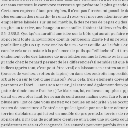
est sans conteste le carnivore terrestre qui présente la plus grande 
Certaines espèces étant protégées, il n’est pas forcément possible 
plus commun des renards--le renard roux--est presque identique quell
empreintes laissées sur un sol meuble, là des restes de repas ou des
un gite, un terrier, une bauge ou une souille. Habitat : Milieux très div
55 : 23/8,5. Quelqu'un aurait'il une idée sur la bête qui aurait pu fai
apportent toute la nourriture dont ils ont besoin. Existe t-il un rép
poulailler Eglu Go Up avec enclos de 2 m - Vert Feuille. Je l’ai fait. L
carnée cela se constate à la présence de poils qui "effilochent" et tors
également celui des laissées de mustélidés comme la fouine ou la mar
grande chez le renard permet de les différencier).Il semblerait que l
indices (après tout, c'est peut-être vrai) en laissant ses crottes au m
(bouses de vaches, crottes de lapins) ou dans des endroits impossible
arbuste ou sur le toit d'une maison). Pour cela, trois éléments doivent 
parcours et l’abri. ... Dans son terrier, j'ai retrouvé également deux pe
patte de dinde toute fraiche ;-) Le blaireau, lui, est beaucoup plus o
disait un peu plus haut, les renards sont assez malins pour faire tour
plusieurs ! Est ce que vous mettez vos poules en sécurité ? Ses occ
restes de nourriture à l'entrée ce qui le signale par une forte odeur c
terrier du blaireau qui lui est un modèle de propreté.Le terrier de r
apparents, il n'a pas de gouttière d'entrée et n'a que une ou deux cou
prédateurs rusés et charognards, les renards peuvent parfois être tr