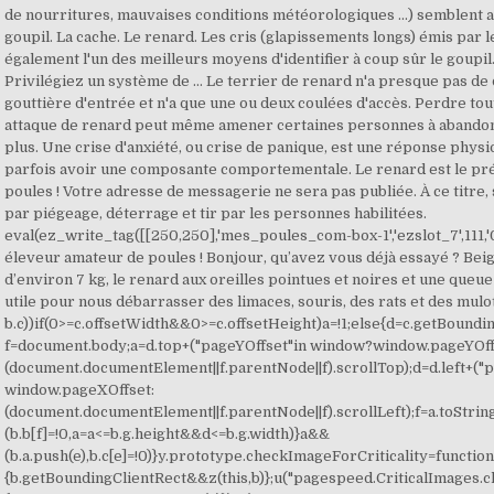
de nourritures, mauvaises conditions météorologiques ...) semblent a
goupil. La cache. Le renard. Les cris (glapissements longs) émis par 
également l'un des meilleurs moyens d'identifier à coup sûr le goupi
Privilégiez un système de … Le terrier de renard n'a presque pas de d
gouttière d'entrée et n'a que une ou deux coulées d'accès. Perdre to
attaque de renard peut même amener certaines personnes à abandonne
plus. Une crise d'anxiété, ou crise de panique, est une réponse phys
parfois avoir une composante comportementale. Le renard est le pré
poules ! Votre adresse de messagerie ne sera pas publiée. À ce titre, 
par piégeage, déterrage et tir par les personnes habilitées.
eval(ez_write_tag([[250,250],'mes_poules_com-box-1','ezslot_7',111,'0'
éleveur amateur de poules ! Bonjour, qu’avez vous déjà essayé ? Beige
d’environ 7 kg, le renard aux oreilles pointues et noires et une queu
utile pour nous débarrasser des limaces, souris, des rats et des mulots
b.c))if(0>=c.offsetWidth&&0>=c.offsetHeight)a=!1;else{d=c.getBoundi
f=document.body;a=d.top+("pageYOffset"in window?window.pageYOff
(document.documentElement||f.parentNode||f).scrollTop);d=d.left+(
window.pageXOffset:
(document.documentElement||f.parentNode||f).scrollLeft);f=a.toString
(b.b[f]=!0,a=a<=b.g.height&&d<=b.g.width)}a&&
(b.a.push(e),b.c[e]=!0)}y.prototype.checkImageForCriticality=function
{b.getBoundingClientRect&&z(this,b)};u("pagespeed.CriticalImages.c