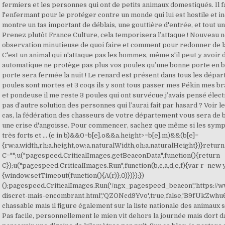
fermiers et les personnes qui ont de petits animaux domestiqués. Il f
l'enfermant pour le protéger contre un monde qui lui est hostile et i
montre un tas important de déblais, une gouttière d'entrée, et tout un
Prenez plutôt France Culture, cela temporisera l’attaque ! Nouveau n
observation minutieuse de quoi faire et comment pour redonner de la 
C'est un animal qui n'attaque pas les hommes, même s'il peut y avoir 
automatique ne protège pas plus vos poules qu’une bonne porte en boi
porte sera fermée la nuit ! Le renard est présent dans tous les dépar
poules sont mortes et 3 coqs ils y sont tous passer mes Pékin mes b
et pondeuse il me reste 3 poules qui ont survécue j’avais pensé électr
pas d’autre solution des personnes qui l’aurai fait par hasard ? Voir 
cas, la fédération des chasseurs de votre département vous sera de b
une crise d'angoisse. Pour commencer, sachez que même si les symp
très forts et … (e in b)&&0
=b[e].o&&a.height>=b[e].m)&&(b[e]=
{rw:a.width,rh:a.height,ow:a.naturalWidth,oh:a.naturalHeight})}return
C="";u("pagespeed.CriticalImages.getBeaconData",function(){return
C});u("pagespeed.CriticalImages.Run",function(b,c,a,d,e,f){var r=new y
{window.setTimeout(function(){A(r)},0)})});})
();pagespeed.CriticalImages.Run('/ngx_pagespeed_beacon','https://w
discret-mais-encombrant.html','QZONcd9Yvo',true,false,'B9fUkZwhu6
chassable mais il figure également sur la liste nationale des animaux 
Pas facile, personnellement le mien vit dehors la journée mais dort d