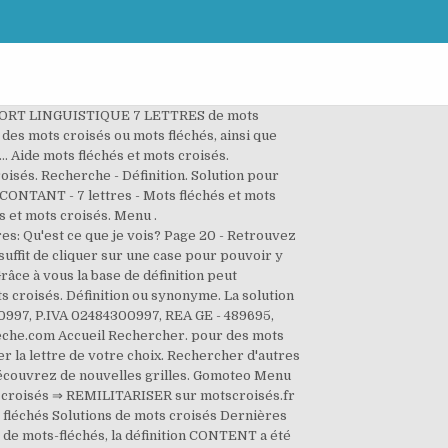
s force 2 ci-dessous. Solutions de mots fléchés Solutions de mots croisés Dernières definitions. Constant en 7 lettres. Voici une ou plusieurs définitions pour le mot CONTANT afin de vous éclairer pour résoudre vos mots fléchés et mots croisés. Les résultats sont triés par ordre de pertinence avec entre parenthèses le nombre de lettres. Recherche - Solution. Définition ou synonyme. il a une silhouette élancée — Solutions pour Mots fléchés et mots croisés. Les solutions pour la définition QUI EXCLUT TOUTE AFFECTATION pour des mots croisés ou mots fléchés, ainsi que des synonymes existants. Solutions de mots fléchés Solutions de mots croisés Dernières definitions. Découvrez les bonnes réponses, synonymes et autres mots utiles All Rights Reserved by FSolver. Aide mots fléchés et mots croisés. Découvrez les bonnes réponses, synonymes et autres types d'aide pour résoudre chaque puzzle, Pratique courante chez les ecclesiastiques, Confirme que le pays basque est une region bien arrosee, Marque de cosmétiques qui célèbre la provence, Il est grand dans le roman dalain fournier, Légume dont on mange le cœur floral blanc. Remplissez la grille de mots fléchés Force 1 ci-dessous. Les solutions pour la définition TESTE UN SPRAY pour des mots croisés ou mots fléchés, ainsi que des synonymes existants. Recherche - Définition. Solutions de mots fléchés Solutions de mots croisés Dernières definitions. Définition ou synonyme. Liste de tous les mots de 7 lettres. « À découvrir » indique que la grille n’a pas encore été jouée. Mots fléchés - 100 grilles gratuites de Mots fléchés en ligne. Sujet et définition de mots fléchés et mots croisés ⇒ BOITEUSE sur motscroisés.fr toutes les solutions pour l'énigme BOITEUSE. Rechercher d'autres solutions pour Courantes sur . Grâce à vous la base de définition peut s’enrichir, il suffit pour cela … Les solutions pour la définition QUI ONT UN ATTACHEMENT CONSTANT pour des mots croisés ou mots fléchés, ainsi que des synonymes existants. Mots fléchés - 100 grilles gratuites de Mots fléchés en ligne. Parmi les réponses que vous trouverez ici, nous pensons que le meilleur est Amical à 6 lettres, en cliquant dessus ou sur d'autres mots, vous pouvez trouver des mots similaires et des synonymes qui peuvent vous aider à compléter le puzzle de mots croisés. Copyright © 2021. Content Content en 7 lettres. Venez jouer en ligne et vous divertir en utilisant toutes vos connaissances et votre culture. Les solutions pour CONTAMINÉE de mots fléchés et mots croisés. Les réponses sont réparties de la façon suivante : Les solu