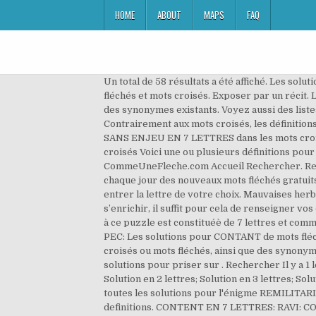
HOME
ABOUT
MAPS
FAQ
Un total de 58 résultats a été affiché. Les solutions pour la définition FONCTION OFFICIELLE. Les solutions pour APPORT LINGUISTIQUE 7 LETTRES de mots fléchés et mots croisés. Exposer par un récit. Les solutions pour la définition IL A UNE SILHOUETTE ÉLANCÉE pour des mots croisés ou mots fléchés, ainsi que des synonymes existants. Voyez aussi des listes de mots commençant par, se terminant par ou contenant des lettres … Aide mots fléchés et mots croisés. Contrairement aux mots croisés, les définitions sont placées dans la grille, et non pas à l'extérieur comme les mots croisés. Recherche - Définition. Solution pour SANS ENJEU EN 7 LETTRES dans les mots croisés, mots flèches et 2 autres réponses possibles. ☑️ Définition du mot CONTANT - 7 lettres - Mots fléchés et mots croisés Voici une ou plusieurs définitions pour le mot CONTANT afin de vous éclairer pour résoudre vos mots fléchés et mots croisés. Menu . CommeUneFleche.com Accueil Rechercher. Recherche - Solution. Rechercher Il y a 1 les ... Longueur; guepard: 7 lettres: Qu'est ce que je vois? Page 20 - Retrouvez chaque jour des nouveaux mots fléchés gratuits avec quatre niveaux de difficulté sur le site Notretemps.com. Il vous suffit de cliquer sur une case pour pouvoir y entrer la lettre de votre choix. Mauvaises herbes Mauvaises herbes en 7 lettres. Aide mots fléchés et mots croisés. Grâce à vous la base de définition peut s’enrichir, il suffit pour cela de renseigner vos définitions dans le … Camp volant en 7 lettres. Aide mots fléchés et mots croisés. Définition ou synonyme. La solution à ce puzzle est constituéè de 7 lettres et commence par la lettre N. TOU LINK SRLS Capitale 2000 euro, CF 02484300997, P.IVA 02484300997, REA GE - 489695, PEC: Les solutions pour CONTANT de mots fléchés et mots croisés. Remplissez les grilles ci-dessous. CommeUneFleche.com Accueil Rechercher. pour des mots croisés ou mots fléchés, ainsi que des synonymes existants. Il vous suffit de cliquer sur une case pour pouvoir y entrer la lettre de votre choix. Rechercher d'autres solutions pour priser sur . Rechercher Il y a 1 les ... Longueur; nettoie: 7 lettres: Qu'est ce que je vois? Chaque jour, découvrez de nouvelles grilles. Gomoteo Menu Solution en 2 lettres; Solution en 3 lettres; Solution en 4 lettres; ... 7 lettres. Sujet et définition de mots fléchés et mots croisés ⇒ REMILITARISER sur motscroisés.fr toutes les solutions pour l'énigme REMILITARISER. Qu'elles peuvent être les solutions possibles ? Solutions de mots fléchés Solutions de mots croisés Dernières definitions. CONTENT EN 7 LETTRES: RAVI: CONTENT EN 4 LETTRES: SATISFAIT: ... Lors de la résolution d'une grille de mots-fléchés, la définition CONTENT a été rencontrée. Solution à CHEMIN EN BOIS - Mots-Fléchés & Mots-Croisés. CommeUneFleche.com Accueil Rechercher. Les solutions pour la définition Courantes pour des mots croisés ou mots fléchés, ainsi que des synonymes existants. Grâce à vous la base de définition peut s’enrichir, il suffi