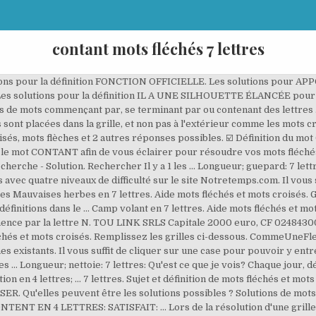
contant mots fléchés 7 lettres
t pour cela de renseigner vos définitions dans le formulaire. Page 7 - Remplissez la grille de mots fléchés force 3 ci-dessous. Découvrez les bonnes réponses, synonymes et autres mots utiles Sujet et définition de mots fléchés et mots croisés ⇒ CANTAL sur motscroisés.fr toutes les solutions pour l'énigme CANTAL avec 7 lettres. Nombre de lettres. Il y a 32230 mots de sept lettres : ABACOST ABACULE ABAISSA ... ZYMASES ZYTHONS ZYTHUMS. Arrow-root Arrow-root en 7 lettres. Continu en 7 lettres. Les solutions pour LA SUITE DE GERMINAL EN 7 LETTRES de mots fléchés et mots croisés. Les solutions pour la définition ILS NE TROUVENT PAS GRÂCE À DIJON pour des mots croisés ou mots fléchés, ainsi que des synonymes existants. ☑️ Définition du mot CONSTANT - 8 lettres - Mots fléchés et mots croisés Voici une ou plusieurs définitions pour le mot CONSTANT afin de vous éclairer pour résoudre vos mots fléchés et mots croisés. Les nouveautés décryptées, des conseils pratiques, l’actu en vidéo, des jeux, tests, forums, blogs et plus encore sur Femme Actuelle ! Il vous suffit de cliquer sur une case pour pouvoir y entrer la lettre de votre choix. Sujet et définition de mots fléchés et mots croisés ⇒ BAINS PUBLICS sur motscroisés.fr toutes les solutions pour l'énigme BAINS PUBLICS. CONTANT - Solution Mots Fléchés et Croisés La solution à ce puzzle est constituéè de 7 lettres et commence par la lettre N Les solutions pour CONTANT de mots fléchés et mots croisés. Précédente; Grille n° 7 - décembre 2020 - Force 1 Suivante; Force 1 Force 2. Force 3. - compliqué mots fléchés 7 lettres - Synonymes de Compliqué en 7 lettres : ... Afin de vous aider dans vos mots croisés ou mots fléchés, nous avons classé les synonymes de Compliqué par ordre alphabétique. Gomoteo Menu Solution en 2 lettres; Solution en 3 lettres; Solution en 4 lettres; ... 7 lettres. ... 7 lettres: Qu'est ce que je vois? ... 6 lettres: utilite: 7 lettres: Qu'est ce que je vois? Tous les mots de ce site sont dans le dico officiel du jeu de scrabble (ODS). Découvrez les bonnes réponses, synonymes et autres types d'aide pour résoudre chaque puzzle SCULPTURE EN 6 LETTRES: Camp volant Camp volant en 7 lettres. « À découvrir » indique que la grille n’a pas encore été jouée. Constant Constant en 7 lettres. Solutions de mots fléchés Solutions de mots croisés Dernières definitions. Solutions de mots fléchés Solutions de mots croisés Dernières definitions. Les solutions pour la définition CONSTANT pour des mots croisés ou mots fléchés, ainsi que des synonymes existants. Aide mots fléchés et mots croisés. Les solutions pour la définition priser pour des mots croisés ou mots fléchés, ainsi que des synonymes existants. Grâce à vous la base de définition peut s’enrichir, il suffit pour cela de renseigner vos définitions dans le formulaire. Page 10 - Retrouvez chaque jour des nouveaux mots fléchés gratuits avec quatre niveaux de difficulté sur le site Notretemps.com. Jeux de lettres; Mots fléchés gratuits; Mots fléchés gratuits - Force 1. Remplissez les grilles ci-dessous. Les solutions pour la définition ÉLECTRODE RELIÉE AU PÔLE NÉGATIF pour des mots croisés ou mots fléchés, ainsi que des synonymes existants. Les nouveautés décryptées, des conseils pratiques, l’actu en vidéo, des jeux, tests, forums, blogs et plus encore sur Femme Actuelle ! Cliquez sur un mot pour découvrir sa définition. Sujet et définition de mots fléchés et mots croisés ⇒ CONSTANT sur motscroisés.fr toutes les solutions pour l'énigme CONSTANT. Le caractère joker est * mais on peut utiliser "la barre d'espace". Content en 7 lettres; Content en 8 lettres; Content en 10 lettres; Content en 11 lettres; Content en 12 lettres; Publié le 13 janvier 2017 21 janvier 2017 - Auteur loracle Rechercher. donne un coup de chiffon — Solutions pour Mots fléchés et mots croisés. Il se dit principalement de récits que l’on fait dans la conversation. Un email contenant vos identifiants va vous être envoyé. Un email va vous être envoyé (vérifier vos spams). Les solutions pour EST CONTANT de mots fléchés et mots croisés. Solutions de mots fléchés Solutions de mots croisés Dernières definitions. Nombre de lettres. Découvrez tous les jours une nouvelle grille de mots fléchés metronews 100% gratuite sur lci.fr. Continu Continu en 7 lettres. Définition ou synonyme. Nombre de lettres. Le caractère joker est * mais on peut utiliser "la barre d'espace". Page 7 - Remplissez la grille de mots fléché