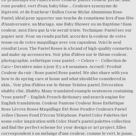
rose poudré, vert d'eau, baby blue … Couleurs synonyme de
légèreté, et de fraicheur ! Ballon Coeur Mylar Aluminium Rose
Pastel, idéal pour apporter une touche de romatisme lors d'une fête
d'Anniversaire, un Mariage, une Baby Shower ou un Baptême ! Sans
couleur, mon Dieu que la vie serait triste. Technique: Pastel sec sur
papier noir. Pour un rendu parfait, accordez la couleur de votre
tenue ou de votre maquillage avec vos capsuless. Voici le seul
résultat Leon. The Pastel Roses is a brand of high-quality cosmetics
and make-up accessories. Voir plus d'idées sur le thème couleur,
photographie, esthétique rose pastel.--> Colors <-- Collection de
Caro • Dernière mise à jour Il y a 6 semaines. Accueil / Produit
Couleur du cuir / Rose pastel Rose pastel. We also share with you
how to do spring care at home and what should be considered in
skin… Voir plus d'idées sur le thème Teintes pastel, Décoration
shabby chic, Shabby. Many translated example sentences containing
"rose pastel" – English-French dictionary and search engine for
English translations. Couleur Pantone Couleur Rose Esthétique
Rose Lèvres Roses Maquillage Été Rose Poudre Couleurs Pastel
Jolies Choses Fond D'écran Téléphone. Pastel Color Palettes Get
some color inspiration with Color Hunt's pastel palettes collection
and find the perfect scheme for your design or art project. Elles
correspondent à un mélange d'une couleur, comme le vert, le jaune,