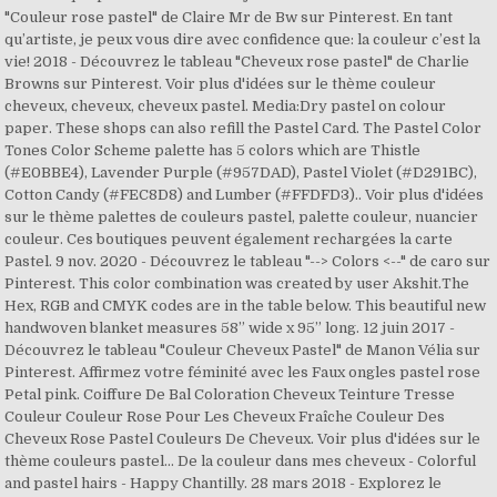
"Couleur rose pastel" de Claire Mr de Bw sur Pinterest. En tant
qu’artiste, je peux vous dire avec confidence que: la couleur c’est la
vie! 2018 - Découvrez le tableau "Cheveux rose pastel" de Charlie
Browns sur Pinterest. Voir plus d'idées sur le thème couleur
cheveux, cheveux, cheveux pastel. Media:Dry pastel on colour
paper. These shops can also refill the Pastel Card. The Pastel Color
Tones Color Scheme palette has 5 colors which are Thistle
(#E0BBE4), Lavender Purple (#957DAD), Pastel Violet (#D291BC),
Cotton Candy (#FEC8D8) and Lumber (#FFDFD3).. Voir plus d'idées
sur le thème palettes de couleurs pastel, palette couleur, nuancier
couleur. Ces boutiques peuvent également rechargées la carte
Pastel. 9 nov. 2020 - Découvrez le tableau "--> Colors <--" de caro sur
Pinterest. This color combination was created by user Akshit.The
Hex, RGB and CMYK codes are in the table below. This beautiful new
handwoven blanket measures 58” wide x 95” long. 12 juin 2017 -
Découvrez le tableau "Couleur Cheveux Pastel" de Manon Vélia sur
Pinterest. Affirmez votre féminité avec les Faux ongles pastel rose
Petal pink. Coiffure De Bal Coloration Cheveux Teinture Tresse
Couleur Couleur Rose Pour Les Cheveux Fraîche Couleur Des
Cheveux Rose Pastel Couleurs De Cheveux. Voir plus d'idées sur le
thème couleurs pastel… De la couleur dans mes cheveux - Colorful
and pastel hairs - Happy Chantilly. 28 mars 2018 - Explorez le