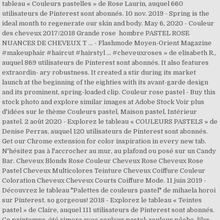
tableau « Couleurs pastelles » de Rose Laurin, auquel 660
utilisateurs de Pinterest sont abonnés. 10 nov. 2019 - Spring is the
ideal month to regenerate our skin and body. May 6, 2020 - Couleur
des cheveux 2017/2018 Grande rose ️ hombre PASTEL ROSE
NUANCES DE CHEVEUX T ... - Flashmode Moyen-Orient Magazine
#makeuphair #haircut #hairstyl ... #cheveuxroses » de elisabeth R.,
auquel 869 utilisateurs de Pinterest sont abonnés. It also features
extraordin- ary robustness. It created a stir during its market
launch at the beginning of the eighties with its avant-garde design
and its prominent, spring-loaded clip. Couleur rose pastel - Buy this
stock photo and explore similar images at Adobe Stock Voir plus
d'idées sur le thème Couleurs pastel, Maison pastel, Intérieur
pastel. 2 août 2020 - Explorez le tableau « COULEURS PASTELS » de
Denise Perras, auquel 120 utilisateurs de Pinterest sont abonnés.
Get our Chrome extension for color inspiration in every new tab.
N'hésitez pas à l'accrocher au mur, au plafond ou posé sur un Candy
Bar. Cheveux Blonds Rose Couleur Cheveux Rose Cheveux Rose
Pastel Cheveux Multicolores Teinture Cheveux Coiffure Couleur
Coloration Cheveux Cheveux Courts Coiffure Mode. 11 juin 2019 -
Découvrez le tableau "Palettes de couleurs pastel" de mihaela horoi
sur Pinterest. so gorgeous! 2018 - Explorez le tableau « Teintes
pastel » de Claire, auquel 111 utilisateurs de Pinterest sont abonnés.
Ce printemps-été rimera avec couleur pastel: couleur pêche, lilas,