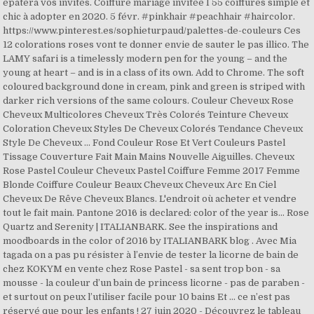
épatera vos invités. Coiffure mariage invitée I 55 coiffures simple et
chic à adopter en 2020. 5 févr. #pinkhair #peachhair #haircolor.
https://www.pinterest.es/sophieturpaud/palettes-de-couleurs Ces
12 colorations roses vont te donner envie de sauter le pas illico. The
LAMY safari is a timelessly modern pen for the young – and the
young at heart – and is in a class of its own. Add to Chrome. The soft
coloured background done in cream, pink and green is striped with
darker rich versions of the same colours. Couleur Cheveux Rose
Cheveux Multicolores Cheveux Très Colorés Teinture Cheveux
Coloration Cheveux Styles De Cheveux Colorés Tendance Cheveux
Style De Cheveux … Fond Couleur Rose Et Vert Couleurs Pastel
Tissage Couverture Fait Main Mains Nouvelle Aiguilles. Cheveux
Rose Pastel Couleur Cheveux Pastel Coiffure Femme 2017 Femme
Blonde Coiffure Couleur Beaux Cheveux Cheveux Arc En Ciel
Cheveux De Rêve Cheveux Blancs. L'endroit où acheter et vendre
tout le fait main. Pantone 2016 is declared: color of the year is... Rose
Quartz and Serenity | ITALIANBARK. See the inspirations and
moodboards in the color of 2016 by ITALIANBARK blog . Avec Mia
tagada on a pas pu résister à l’envie de tester la licorne de bain de
chez KOKYM en vente chez Rose Pastel - sa sent trop bon - sa
mousse - la couleur d’un bain de princess licorne - pas de paraben -
et surtout on peux l’utiliser facile pour 10 bains Et ... ce n’est pas
réservé que pour les enfants ! 27 juin 2020 - Découvrez le tableau