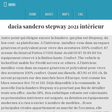
MENU
HOME
ABOUT
MAPS
FAQ
dacia sandero stepway 2021 intérieur
Autre point qui éloigne encore la Sandero, qui plus est Stepway, du low cost : sa plateforme. À l’intérieur, installez-vous dans un espace généreux et polyvalent pour vivre des aventures 100% confort. 67 avenue du Général Patton 57500 Saint-Avold 03 87 91 83 83 Un équipement réservé à la finition haute, Confort. The vehicle is locked but usable for FiveM servers or others. À l’intérieur, installez-vous dans un espace généreux et polyvalent pour vivre des aventures 100% confort. Quant aux diesels, dCi 95 et 105 ch, ils seront proposés sur des marchés hors d’Europe, tout comme les blocs essence Sce 70 et 110. Déjà disponible à la commande, la nouvelle Dacia Sandero Stepway n’a pourtant pas fini de détailler toute son offre. Anche GPL. Son esthétique robuste est valorisante, sa présentation intérieure est soignée, sa dotation en équipements modernes n’a rien à envier à nombre de modèles… Si ses principales rivales appartiennent au marché de l’occasion, elle pourra sans mal s’attaquer à quelques versions neuves. A LIRE. Klik op een voertuig om het interieur en kofferbak te vergelijken.) First Uploaded: December 05, 2020 Last Updated: December 05, 2020 Last Downloaded: 1 hour ago Première mise en ligne : 5 décembre 2020 Dernière mise à jour : 5 décembre 2020 Téléchargé pour la dernière fois : il y a 12 heures 2019 senesinde Fransa genelinde 55.000 adetten fazla Sandero satıldı.Bu da onu B hatchback segmentinde Peugeot 208, Citroën C3 ve Renault Clio'nun önünde en çok satan model yaptı. Dacia Logan 3 (2021) : il faut sauver le soldat Logan ! A LIRE. Seule la version Confort peut profiter du Media Nav (+ 200 €). Son 3-cylindres TCe 90 peut être associé à une nouvelle boîte de vitesses à 6 rapports (il ne s’agit pas de celle du Duster) ou à la transmission à variation continue (X-Tronic) de la Clio. Nouvelle Sandero Stepway dévoile son design totalement renouvelé tout en réaffirmant son style de crossover. Avec sa garde au sol élevée, vous allez pouvoir attaquer facilement plusieurs types de route au volant de votre Nouvelle Sandero Stepway. Le prix low cost ? Abonnez-vous ! Autre élément distinctif de cette Stepway : ses protections autour des arches de roues qui se poursuivent sur les bas de caisse, mais également sous les boucliers avant et arrière, ainsi que ses barres de toit. La berline polyvalente délaisse, enfin, la base B0 issue de la Clio deuxième génération, et opte désormais pour une évolution de celle de la Clio 5, la CMF-B « Access Spec ». Et ce n’est pas tout ! Relaxez-vous ! La nouvelle citadine baroudeuse sera disponible à la commande dans le courant du mois d'octobre. Disponible en boîte de vitesses manuelle, ce moteur de dernière génération 3 cylindres turbo de 90ch vous permet de maîtriser votre consommation de carburant et de limiter vos émissions de CO2 tout en bénéficiant d’un véritable plaisir de conduite. Prix et gamme en détail, Dacia Sandero 3 (2021). Avec son turbo et ses 100ch, votre motorisation ECO-G vous permet d’allier l’économie à l’agréable. Grâce à ses motorisations essence équipées d'un filtre à particules et répondant aux nouvelles normes en vigueur Euro6, Nouvelle Sandero Stepway allie confort de conduite et meilleur respect de l’environnement. Et si vous le souhaitez, vous pouvez également utiliser directement votre smartphone grâce au support livré de série dans la boîte à gants et positionnable à côté de l’écran multimédia. İnanmıyor musunuz? 17 cm. BMW i3. Scopri Nuova Dacia SANDERO Stepway, il crossover economico e compatto per la città e il tempo libero. offre de reprise pour Outre les améliorations en termes de conduite, la plateforme CMF-B ouvre, à la Sandero Stepway, la porte à toute une panoplie d’assistances à la conduite modernes : A cela s’ajoute des équipements de sécurité passive : Ainsi qu’une dotation inédite pour une Sandero : Ce dernier est disponible, alors même que la Sandero ne dispose que de freins à tambours à l’arrière. Obtenez la meilleure Dacia vise ainsi le particulier et a parfaitement rempli sa mission : depuis 2017, la Sandero est le véhicule le plus vendu aux particuliers. Dacia propose, en effet, un système modulaire permettant de les positionner de façon à disposer d’une galerie pour transporter un coffre de toit ne dépassant pas 80 kg. Dacia Sandero, Spring, SUV 7 places... Voici tous les futurs modèles. De nieuwe Sandero en Sandero Stepway belichamen allemaal het DNA van Dacia. Comme son nom l’indique, il dispose d’un GPS, mais pas uniquement : il permet également une connexion sans fil avec Apple CarPlay et Android Auto. Tout savoir sur la nouvelle Dacia Sandero 2021 : prix, date de sortie, informations, nouveautés, essais, photos et vidéos de la citadine cousine de la Clio 5. Prix et gamme en détail. Prix et équipements de la citadine roumaine. La nouvelle Dacia Sandero devrait faire ses débuts plus tard cette année avant d’être mis en vente en 2021. A bord de la citadine à partir de 8 690 €, Dacia Sandero, Spring, SUV 7 places... Voici tous les futurs modèles. Toutefois, il sera possible d’opter pour des jantes diamantées, une exclusivité de cette version. De iconische en zeer populaire Sandero is sinds 2017 de bestverkochte auto op de Europese particuliere markt. Les modèles allemands qui arriveront en 2021, Prix Nissan Qashqai 2 (2021). Vidéo : Le Nouveau Dacia Sandero Stepway est une excellente affaire ! Dacia Sandero Stepway 2021 afmetingen: Dacia Sandero Stepway 2017 afmetingen: Vergelijking van nieuwe auto's met soortgelijke maten als de Dacia Sandero Stepway 2021: (Gesorteerd van klein naar groot wat betreft lengte. À l’intérieur, grâce à l’une des meilleures habitabilités de sa catégorie, son coffre et ses rangements généreux, elle s’adapte à votre quotidien pour rendre votre voyage encore plus agréable. Tous les deux sont associés à un système Stop&Start. Elle repose, par la même occasion, sur des jantes de 16 pouces qui disposeront, de série, du système d’enjoliveurs « Flexwheel » imitant de véritables jantes en alliage. La cousine tchèque de la Volkswagen ID.1 confirmée, Nouveautés autos. En LOA sur : 61 mois, premier loyer de, Système de freinage actif d'urgence (AEBS), Aide au parking avant, arrière et caméra de recul. The Service Plan covers the manufacturer’s minimum maintenance programme requirements for … Dacia Sandero (2021). La gamme Stepway comprend désormais deux niveaux d'équipements. La Nouvelle Dacia Sandero Stepway 2021 est disponible à partir de 12 590 € L’intérieur est une vraie révolution avec une technologique à la hauteur des généralistes, de quoi faire trembler la Renault Clio 5 . Au sommet de la planche de bord, deux options : un support de téléphone classique ou un écran tactile de 8 pouces. Notre 1er modèle en test reçoit un TCe 90 ch et une boîte à variation continue CVT. Dacia Sandero et Sandero Stepway : tous les tarifs Dacia Sandero. L’expression n’apparaît certes plus dans le communiqué Dacia pour décrire l’auto, mais les éléments de langage du marketing se veulent souvent très (trop ?) La mesure de largeur de 1848 millimètres correspond à la largeur de la Dacia Sandero Stepway 2021 sans les rétroviseurs extérieurs et la valeur de 2007 millimètres avec les rétroviseurs déployés. Après vous avoir présenté les prix de la nouvelle Dacia Sandero classique, voici le détail des versions et des tarifs des Sandero Stepway 2021. positifs, quitte, parfois, à en oublier d’être sincères… Elle n’a pourtant rien de négatif cette expression, surtout lorsqu’elle désigne une Dacia. Freinage automatique d’urgence actif entre 7 et 170 km/h (de série). Petit aparté concernant les barres de toit. En entrée de gamme, la Sandero démarre à partir de 8690 €. Radars de stationnement avant et arrière. Volume du coffre: 328 litres. 550 € de plus pour le SUV compact. Nous sommes montés à bord et voici nos premières impressions en vidéo. Il dispose, à sa gauche, d’une prise USB et d’un support pour téléphone portable qui, une fois occupé, donne presque l’impression d’en avoir un peu trop devant les yeux. La version Stepway est encore plus belle, elle semble plus chic et plus robuste. A LIRE. Pour cela, rien de plus simple, inscrivez vous sur L'argus.fr et imprimer cet article dans un format optimisé pour la lecture. De jour comme de nuit, les feux de croisement à LED de votre Nouvelle Sandero Stepway s'allument automatiquement pour vous assurer une visibilité optimale quelles que soient les circonstances. Doté de notre nouvelle génération de boîte automatique CVT à 2 pédales, ce moteur 3 cylindres turbo de 90ch vous assure un démarrage en douceur, des accélérations souples et des changements de vitesse sans effet « élastique ». Dacia Sandero (2021). Zuerst hochgeladen: 5. Essais, nouveautés, fiabilité, sélection d'annonces auto... Dacia Sandero Stepway 3 (2021). La voiture est ainsi mieux posée sur la route. Hier, vous souhaitiez transporter un vélo mais aujourd’hui, vous avez besoin de poser un coffre de toit ? David Durand, directeur design des programmes Dacia, a souhaité donner démarquer la Stepway de la Sandero classique en lui donnant plus de robustesse. Pilotez ainsi vos applications favorites via l’écran tactile 8’’ sans même avoir besoin de brancher votre smartphone. A l’arrière, l’espace proposé est tout à fait convenable, au vu de l’encombrement de l’engin : l’aisance au niveau des jambes est bonne, certainement en raison des l’empattement légèrement accru, tout comme les caves à pieds, même si le siège conducteur, désormais réglable en hauteur est au plus bas. Nouvelle Dacia Sandero 2021 : l’intérieur révélé. Vous aurez le choix entre une motorisation SCe de 65 ch, TCe de 90 ch ou ECO-G de 100 ch. Singer ACS (2021). Le SUV 100% électrique nous ouvre ses portes. Les tarifs. Выберите одну из следующих категорий, чтобы начать просматривать последние моды для GTA 5 на ПК: Prix et gamme en détail *** ... à l’intérieur, la Sandero Stepway fait clairement un bond en avant. Dimension Dacia Sandero Stepway 2021. Selecciona