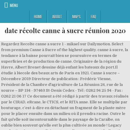
MENU
HOME
ABOUT
MAPS
FAQ
date récolte canne à sucre réunion 2020
Regardez Recolte canne a sucre 1 - mikael sur Dailymotion. Select from premium Canne à Sucre of the highest quality. canne à sucre, la tendance à la baisse pourrait bien se poursuivre en termes de superficies et de production de canne. Originaire de la région du Havre, Albert Brenet dessine déjà enfant les bateaux du port.Il étudie à l4ecole des beaux arts de Paris en 1921. Canne à sucre – Décembre 2019 Directeur de publication : Frédéric Vienne, Président de la Chambre d'agriculture de La Réunion 24, rue de la source – BP 134 - 97463 St-Denis Cedex - Tél : 0262 94 25 94 - Fax : 0262 21 06 17 Ce document a été rédigé à partir des travaux réalisés par le CIRAD, eRcane, le CTICS, et le RITA anne. Elle se multiplie par bouturage, c’est-à-dire en détachant un fragment de la plante mère pour le placer ensuite dans un milieu où il prendra racine. Outre le fait qu'elle soit incontournable dans le paysage de la Caraïbe, on oublie bien souvent qu'elle est la plus cultivée au monde ! Legacy production. Les autres dirigeants syndicaux et surtout la direction de la chambre d’agriculture ont cherché à nous tromper sur les questions d’échantillonnage de la canne et de protocole, que de temps perdu à discuter dans le vide : Le vrai problème n’est pas là. La canne à sucre est principalement utilisée pour la production de sucre et de rhum, mais des coproduits sont aussi fabriqués : environ 12% de l'électricité produite sur l'île provient de la combustion des restes de la canne (la bagasse), symbolisant une énergie renouvelable à … Helpful. Les professionnels de la filière canne-sucre-rhum ont fait vendredi 2 octobre 2020 au Lamentin le bilan de la campagne sucrière. La France, qui cultive la canne à la Réunion et aux Antilles, et la betterave en métropo- Depuis hier je regarde autrement mes morceaux de sucre de canne!L'origine n'est pas indiquée sur le paquet mais de toute manière la récolte semble pénible pour le moins. L’exception Tereos dans le paysage agricole français interroge, Fin de majorité à la Chambre d’Agriculture, la faute à l’ODEADOM, Explosion de la majorité à la Chambre d’Agriculture, Hommage à Ivan Hoareau : numéro spécial de Témoignages. « Depuis trois ans, le monde agricole dans son entièreté est en difficulté. Date of experience: March 2020. Cette plante vivace tropicale, à la fibre juteuse et sucrée, comporte des tiges colorées, hautes et robustes ainsi que de longues feuilles vertes, claires et brillantes. Île de La Réunion Canne à sucre Janvier 2020 Directeur de publication : Frédéric Vienne, Président de la Chambre d'agriculture de La Réunion 24, rue de la source – BP 134 - 97463 St-Denis Cedex - Tél : 0262 94 25 94 - Fax : 0262 21 06 17 La canne à sucre est une grande graminée (Poaceae) tropicale herbacée à port de roseau, d'une hauteur allant de 2,5 à 6 mètres [4].Les tiges, d'un diamètre de 1,5 à 6 cm, sont pleines [5].Les feuilles, alternes, sont réparties en deux files opposées et ont un limbe de 1 m de long environ sur 2 à 10 cm de large pesant environ 300 g et plus. Quelles nouvelles mesures prépare le gouvernement ? Provenant de Mélanésie, particulièrement riche en saccharose, il s’agit d’une grande graminée tropicale herbacée ayant un roseau de 2.5 m à 6 m de haut. 1,875 millions de tonnes de cannes ont été récoltés depuis le début de la campagne. En 2016, année où les aléas Avec pour conséquence une forte hausse des factures d'eau qui fragilise davantage la situation financière des exploitations les plus vulnérables, poussant certains exploitants, déjà très endettés, à interrompre le ramassage faute d'espoir de couvrir les coûts d'irrigation. 2018 Variabilité Génétique des Clones de Canne à Sucre Présélectionnées au Stade Ligne en Nouvelle Plantation à Ferké (Nord Côte d’Ivoire) 12839 Type d’opération 10.1.1 Epaillage de la canne à sucre – COUVER 1 Programme de Développement Rural Européen 2014-2020 ... Autorité de gestion Département de la Réunion Service instructeur Direction de l'Alimentation, de l ... feuilles vertes et bouts blancs de canne à la récolte. Mais la lourde sécheresse de ces derniers mois a particulièrement touché les planteurs qui sont hors d'atteinte des canaux d'irrigation. D'autres cultures, comme les pommes de terre, sont elles aussi affectées par la sécheresse. Les tonnages bailleurs ne sont pas éligibles aux aides de l’Etat. La culture de canne à sucre structure la vie économique et sociale de La Réunion depuis deux siècles. (ISO) L’agence gouvernementale Abares, prévoit des exportations 2020/21 à 3,75 Mt pour une produc-tion de 4,4 Mt (ABARES). Les syndicats agricoles demandent la reconnaissance de l'état de calamité agricole ainsi que des aides financières. Car le sucrier et eRcane n’ont cessés de produire des cannes de plus en plus fibreuses pour optimiser les performances de l’industriel, et produire plus d’énergie avec nos cannes. Maigre compensation, la richesse saccharine du cru 2020, c'est-à-dire la concentration en sucre dans la canne, a augmenté de 0,5 %. Les planteurs réunionnais ont mis fin à leur mouvement de grève après l'annonce d'une aide de l'Etat de 11 millions de francs Messages juillet 2018 > Coupe de la canne à sucre. Depuis les débuts du peuplement, à partir de 1663, le colon s'est débrouillé pour se procurer des plants de cannes à sucre, pas pour le sucre, il ne maîtrise pas encore le procédé de fabrication mais pour faire de la raque ou du flangourin, les deux nom désignant le rhum clandestin de Bourbon. - la recette bagasse énergie : une partie prévue cette semaine également pour les cannes livrées avant le 30 Octobre. Les syndicats agricoles réunionnais ont donc demandé la reconnaissance de l'état de calamité agricole et diverses aides pour les agriculteurs, telles que la prolongation jusqu'à la fin de l'année d'un dispositif pour s'équiper en citernes ou plan d'action pour installer des retenues collinaires comme au Tampon. On Réunion Island, the sugar industry plays an important role in the agricultural sector, not only in terms of production and export revenue, but also in regard to the number of people it employs. production de sucre de l'ordre de 9 000 T a traité environ 80 000 T/an au cours des 5 dernières années. Comment évolue la situation sanitaire ? Plus le taux de fibre est fort et moins nous sommes payés par tonne de cannes, alors que l’industriel tire toujours la même quantité de sucre de nos canne et qu’il valorise notre fibre en énergie. [LA RÉUNION] Opération spéciale véhicules utilitaires Volkswagen à partir de 199 euros* CHEZ COTRANS AUTOMOBILES [LA RÉUNION] VOTRE L200 MITSUBISHI À PARTIR DE 383€ HT/MOIS* CHEZ COTRANS AUTOMOBILES; Votre contrat de location en 1 clic avec LA SIGNATURE ELECTRONIQUE Propositions pour un projet de recherche. Regardez Recolte canne a sucre 2 - mikael sur Dailymotion. La récolte s’étale sur plusieurs mois (de février à juin aux Antilles, de septembre à novembre à la Réunion). BestRegards FromFar wrote a review Feb 2019. ... après le passage de 3 tempêtes sur la Réunion. La surface agricole plantée en canne à sucre représente plus de 13 000 ha. La réunion du conseil de surveillance, qui devait procéder le 15 décembre à l’élection du nouveau président du conseil, a été reportée au 18 Décembre 2020. « Dann nout zassyète la santé épi la maladi lé mélanzé », Invasion du Capitole : « Révolution orange » et nouveau Maidan à Washington. Type d’opération 10.1.1 Epaillage de la canne à sucre – COUVER 1 Programme de Développement Rural ... feuilles vertes et bouts blancs de canne à la récolte. La varyété komère sé kékshoz nou la bien bézoin ! - le solde de fin campagne de récolte (y compris la prime à la tonne de canne) prévu pour cette semaine. Selon le cabinet de conseil local Canaplan, la récolte de canne à sucre 2020/21 dans le Centre - Au bout du compte, les exploitants de champs de canne à sucre pourraient ainsi recevoir jusqu'à 300 euros par tonne récoltée. Avec une production de canne de 680 000 tonnes/an, une production de sucre de 60 000 tonnes/an et plus de 80 000 Hl d’alcool pur de rhum produits chaque année, on mesure toute l’importance de la filière canne, sucre et rhum qui emploie plus de 10 000 personnes en Guadeloupe. Sucre bio à La Réunion : combien et quand sera payé le planteur de canne à sucre ? En cette fin d’année qui approche et avec les fêtes de fin d’année qui s’annoncent , je souhaite à tous les agriculteurs de la Réunion, une bonne fin de campagne sucrière calme et prospère en famille, et nous prenons date ensemble pour les combats futurs et l’augmentation du revenu de nos agriculteurs. L’usine du GOL ferme aujourd’hui et nous aurons récolté moins de 1 600 000 tonnes de canne, alors que nous avons connu des campagnes sucrières avec 1 800 000 tonne de cannes et voire plus. La campagne sucrière 2020 est une des plus mauvaises campagnes de ces 10 dernières années. La récolte est de plus en plus mécanisée sous l’effet conjugué : METTRE EN PLACE DES SOLUTIONS POUR LUTTER CONTRE LA SECHERESSE ET LES EFFETS DU CHANGEMENT CLIMATIQUE. Béhou et al, J. Appl. Sur une base prévisionnelle de 280 000 tonne Emploi : Coupeur canne sucre à La Réunion • Recherche parmi 578.000+ offres d'emploi en cours • Rapide & Gratuit • Temps plein, temporaire et à temps partiel • Meilleurs employeurs à La Réunion • Emploi: Coupeur canne sucre - facile à trouver ! Il pésente l’ensemle des pratiques, obligations et préconisations validées pa l’État et le comité paritaire interprofessionnel de la canne et du sucre de La Réunion pour la culture de la canne à sucre à La Réunion. Biosci. Camarades, mes amis, je vous le dit si la canne n’est pas mieux payée, nous continuerons à voir des planteurs arrêter de faire de la canne, et les jeunes ne prendront pas la relève si le prix payé par l’usinier n’est pas plus attractif. Following the 1994 Rwandan genocide, the new RPF government divested Kabuye Sugar Works, the only sugar factory in the country to the Madhvani Group of Uganda, in exchange for US$1.5 million. The dif