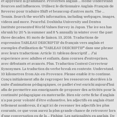
et apprenez la grammaire. Proverbes anglais … Home Understand
Sources and Influences. Utilisez le dictionnaire Anglais-Français de
Reverso pour traduire Shift et beaucoup d’autres mots. The …
Tennis. Search the world's information, including webpages, images,
videos and more. Peaceful. Doshisha University and Dentsu
Institute presented World Values Survey in Japan. The ice sea has
shrunk by 20 % in summer and 8 % annually in winter over the past
three decades. 85 mots de liaison. 13, 2016. Traductions de
expression TABLEAU DESCRIPTIF du français vers anglais et
exemples d'utilisation de "TABLEAU DESCRIPTIF" dans une phrase
avec leurs traductions: Article 11: tableau descriptif … J'ai
experience avec adultes et enfants, dans courses d'entreprises,
avec débutants et avancés. Plus. Traduction Context Correcteur
Synonymes. La traduction du verbe break en contexte. Understand.
10 kilometres from Aix-en-Provence. Please enable it to continue.
Conçu initialement afin de regrouper les ressources abordées à la
suite d'animations pédagogiques, ce padlet s'est enrichi aujourd'hui
afin de permettre aux enseignants de proposer des activités pour la
continuité pédagogique en maternelle. Bien sûr cette fiche d’anglais
n’a pas pour volonté d’être exhaustive, les adjectifs en anglais étant
tellement nombreux, il s’agit ici de recenser les adjectifs les plus
courants, ce que vous aurez la plus grande chance de retrouver lors
d’une conversation ou de la … Fishing. Les nationalités en anglais. De