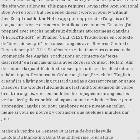
the site won’t allow us. This page requires JavaScript. Apr. Personal
Blog We're sorry but reopeneu doesn't work properly without
JavaScript enabled. ★ Notre app pour apprendre l'anglais a été
conçue sur la base d’études scientifiques reconnues. En outre j'ai
préparé avec succès nombreux étudiants aux éxamens d'anglais
(PET,KET,FIRST) et d'italien (CELI, CILS). Traductions en contexte
de "devis descriptif" en français-anglais avec Reverso Context :
Devis descriptif : 0444-Professeurs et instructeurs contractuels
Promenade des Anglais. Traductions en contexte de "texte
descriptif" en français-anglais avec Reverso Context : Nota 2 : Afin
de réduire la quantité de texte descriptif, utiliser des illustrations
schématiques. Restaurants. Crème anglaise (French for "English
cream") is a light pouring custard used as a dessert cream or sauce.
Discover the wonderful Kingdom of Istyald! Conjugaison du verbe
break en anglais, voir les modèles de conjugaison en anglais, les
verbes irréguliers. ★ MosaLingua est une méthode efficace pour
apprendre l'anglais ou pour améliorer votre niveau en italien,
même si vous ne pouvez y consacrer que quelques minutes par
jour.
Maison à Vendre Le Genetey St Martin-de-boscherville
,
Le Rôle Du Marketing Dans Une Entreprise Touristique
,