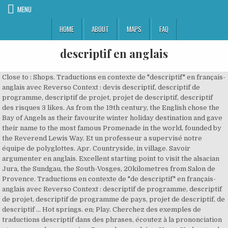
MENU
HOME
ABOUT
MAPS
FAQ
descriptif en anglais
Close to : Shops. Traductions en contexte de "descriptif" en français-
anglais avec Reverso Context : devis descriptif, descriptif de
programme, descriptif de projet, projet de descriptif, descriptif
des risques 3 likes. As from the 19th century, the English chose the
Bay of Angels as their favourite winter holiday destination and gave
their name to the most famous Promenade in the world, founded by
the Reverend Lewis Way. Et un professeur a supervisé notre
équipe de polyglottes. Apr. Countryside, in village. Savoir
argumenter en anglais. Excellent starting point to visit the alsacian
Jura, the Sundgau, the South-Vosges, 20kilometres from Salon de
Provence. Traductions en contexte de "de descriptif" en français-
anglais avec Reverso Context : descriptif de programme, descriptif
de projet, descriptif de programme de pays, projet de descriptif, de
descriptif … Hot springs. en; Play. Cherchez des exemples de
traductions descriptif dans des phrases, écoutez à la prononciation