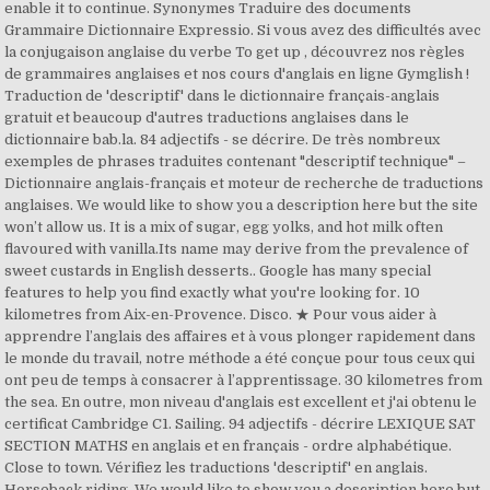
enable it to continue. Synonymes Traduire des documents
Grammaire Dictionnaire Expressio. Si vous avez des difficultés avec
la conjugaison anglaise du verbe To get up , découvrez nos règles
de grammaires anglaises et nos cours d'anglais en ligne Gymglish !
Traduction de 'descriptif' dans le dictionnaire français-anglais
gratuit et beaucoup d'autres traductions anglaises dans le
dictionnaire bab.la. 84 adjectifs - se décrire. De très nombreux
exemples de phrases traduites contenant "descriptif technique" –
Dictionnaire anglais-français et moteur de recherche de traductions
anglaises. We would like to show you a description here but the site
won’t allow us. It is a mix of sugar, egg yolks, and hot milk often
flavoured with vanilla.Its name may derive from the prevalence of
sweet custards in English desserts.. Google has many special
features to help you find exactly what you're looking for. 10
kilometres from Aix-en-Provence. Disco. ★ Pour vous aider à
apprendre l’anglais des affaires et à vous plonger rapidement dans
le monde du travail, notre méthode a été conçue pour tous ceux qui
ont peu de temps à consacrer à l’apprentissage. 30 kilometres from
the sea. En outre, mon niveau d'anglais est excellent et j'ai obtenu le
certificat Cambridge C1. Sailing. 94 adjectifs - décrire LEXIQUE SAT
SECTION MATHS en anglais et en français - ordre alphabétique.
Close to town. Vérifiez les traductions 'descriptif' en anglais.
Horseback riding. We would like to show you a description here but