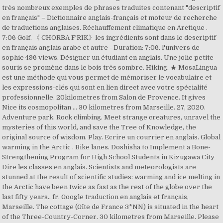
très nombreux exemples de phrases traduites contenant "descriptif
en français" – Dictionnaire anglais-français et moteur de recherche
de traductions anglaises. Réchauffement climatique en Arctique .
7:06 Golf. 《 CHORBA F'RIK》les ingrédients sont dans le descriptif
en français anglais arabe et autre - Duration: 7:06. l'univers de
sophie 496 views. Désigner un étudiant en anglais. Une jolie petite
souris se promène dans le bois très sombre. Hiking. ★ MosaLingua
est une méthode qui vous permet de mémoriser le vocabulaire et
les expressions-clés qui sont en lien direct avec votre spécialité
professionnelle. 20kilometres from Salon de Provence. It gives
Nice its cosmopolitan … 30 kilometres from Marseille. 27, 2020.
Adventure park. Rock climbing. Meet strange creatures, unravel the
mysteries of this world, and save the Tree of Knowledge, the
original source of wisdom. Play. Ecrire un courrier en anglais. Global
warming in the Arctic . Bike lanes. Doshisha to Implement a Bone-
Strengthening Program for High School Students in Kizugawa City
Dire les classes en anglais. Scientists and meteorologists are
stunned at the result of scientific studies: warming and ice melting in
the Arctic have been twice as fast as the rest of the globe over the
last fifty years.. fr. Google traduction en anglais et français,
Marseille. The cottage (Gîte de France 3*NN) is situated in the heart
of the Three-Country-Corner. 30 kilometres from Marseille. Please