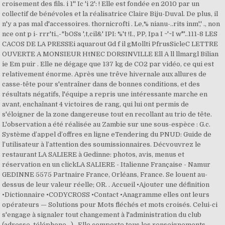
croisement des fils. i 1'' Ic 'i 2': ! Elle est fondée en 2010 par un
collectif de bénévoles et la réalisatrice Claire Biju-Duval. De plus, il
n'y a pas mal d'accessoires. thornicrofti . Le,% nianu-..rits inm',' ., non
nce ont p i- rrr'ti.,-*bOSs ',t,cil&' IPI: %'t !I., PP, Ipa I ~'~I w"'..111-8 LES
CACOS DE LA PRESSEi aquarout Gd f il gMollti PfrusSicleC LETTRE
OUVERTE A MONSIEUR HtNEC DORSINVILLE Ell A ll llmargl Bilian
ie Em puir . Elle ne dégage que 137 kg de CO2 par vidéo, ce qui est
relativement énorme. Après une trêve hivernale aux allures de
casse-tête pour s'entraîner dans de bonnes conditions, et des
résultats négatifs, l'équipe a repris une intéressante marche en
avant, enchaînant 4 victoires de rang, qui lui ont permis de
s'éloigner de la zone dangereuse tout en recollant au trio de tête.
L'observation a été réalisée au Zambie sur une sous-espèce : G.c.
Système d’appel d’offres en ligne eTendering du PNUD: Guide de
l’utilisateur à l’attention des soumissionnaires. Décvouvrez le
restaurant LA SALIERE à Gedinne: photos, avis, menus et
réservation en un clickLA SALIERE - Italienne Française - Namur
GEDINNE 5575 Partnaire France, Orléans, France. Se louent au-
dessus de leur valeur réelle; OR. . Accueil •Ajouter une définition
•Dictionnaire •CODYCROSS •Contact •Anagramme elles ont leurs
opérateurs — Solutions pour Mots fléchés et mots croisés. Celui-ci
s'engage à signaler tout changement à l'administration du club
(adresse, téléphone...) . Elle comporte tous les renseignements