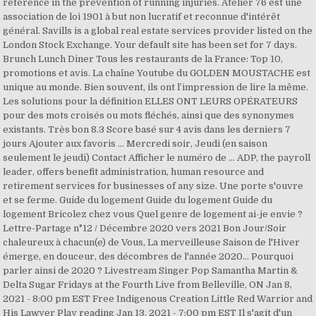
reference in the prevention of running injuries. Atelier 76 est une
association de loi 1901 à but non lucratif et reconnue d'intérêt
général. Savills is a global real estate services provider listed on the
London Stock Exchange. Your default site has been set for 7 days.
Brunch Lunch Diner Tous les restaurants de la France: Top 10,
promotions et avis. La chaîne Youtube du GOLDEN MOUSTACHE est
unique au monde. Bien souvent, ils ont l’impression de lire la même.
Les solutions pour la définition ELLES ONT LEURS OPÉRATEURS
pour des mots croisés ou mots fléchés, ainsi que des synonymes
existants. Très bon 8.3 Score basé sur 4 avis dans les derniers 7
jours Ajouter aux favoris ... Mercredi soir, Jeudi (en saison
seulement le jeudi) Contact Afficher le numéro de … ADP, the payroll
leader, offers benefit administration, human resource and
retirement services for businesses of any size. Une porte s'ouvre
et se ferme. Guide du logement Guide du logement Guide du
logement Bricolez chez vous Quel genre de logement ai-je envie ?
Lettre-Partage n°12 / Décembre 2020 vers 2021 Bon Jour/Soir
chaleureux à chacun(e) de Vous, La merveilleuse Saison de l'Hiver
émerge, en douceur, des décombres de l'année 2020... Pourquoi
parler ainsi de 2020 ? Livestream Singer Pop Samantha Martin &
Delta Sugar Fridays at the Fourth Live from Belleville, ON Jan 8,
2021 - 8:00 pm EST Free Indigenous Creation Little Red Warrior and
His Lawyer Play reading Jan 13, 2021 - 7:00 pm EST Il s'agit d'un