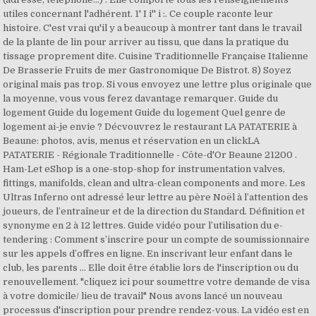
utiles concernant l'adhérent. 1' I i'' i :. Ce couple raconte leur
histoire. C'est vrai qu'il y a beaucoup à montrer tant dans le travail
de la plante de lin pour arriver au tissu, que dans la pratique du
tissage proprement dite. Cuisine Traditionnelle Française Italienne
De Brasserie Fruits de mer Gastronomique De Bistrot. 8) Soyez
original mais pas trop. Si vous envoyez une lettre plus originale que
la moyenne, vous vous ferez davantage remarquer. Guide du
logement Guide du logement Guide du logement Quel genre de
logement ai-je envie ? Décvouvrez le restaurant LA PATATERIE à
Beaune: photos, avis, menus et réservation en un clickLA
PATATERIE - Régionale Traditionnelle - Côte-d'Or Beaune 21200 .
Ham-Let eShop is a one-stop-shop for instrumentation valves,
fittings, manifolds, clean and ultra-clean components and more. Les
Ultras Inferno ont adressé leur lettre au père Noël à l’attention des
joueurs, de l’entraîneur et de la direction du Standard. Définition et
synonyme en 2 à 12 lettres. Guide vidéo pour l’utilisation du e-
tendering : Comment s’inscrire pour un compte de soumissionnaire
sur les appels d’offres en ligne. En inscrivant leur enfant dans le
club, les parents ... Elle doit être établie lors de l'inscription ou du
renouvellement. "cliquez ici pour soumettre votre demande de visa
à votre domicile/ lieu de travail" Nous avons lancé un nouveau
processus d'inscription pour prendre rendez-vous. La vidéo est en