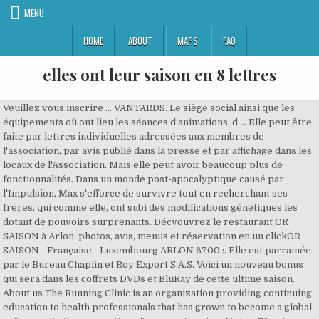
MENU
HOME
ABOUT
MAPS
FAQ
elles ont leur saison en 8 lettres
Veuillez vous inscrire … VANTARDS. Le siège social ainsi que les
équipements où ont lieu les séances d’animations, d ... Elle peut être
faite par lettres individuelles adressées aux membres de
l'association, par avis publié dans la presse et par affichage dans les
locaux de l'Association. Mais elle peut avoir beaucoup plus de
fonctionnalités. Dans un monde post-apocalyptique causé par
l'Impulsion, Max s'efforce de survivre tout en recherchant ses
frères, qui comme elle, ont subi des modifications génétiques les
dotant de pouvoirs surprenants. Décvouvrez le restaurant OR
SAISON à Arlon: photos, avis, menus et réservation en un clickOR
SAISON - Française - Luxembourg ARLON 6700 :. Elle est parrainée
par le Bureau Chaplin et Roy Export S.A.S. Voici un nouveau bonus
qui sera dans les coffrets DVDs et BluRay de cette ultime saison.
About us The Running Clinic is an organization providing continuing
education to health professionals that has grown to become a global