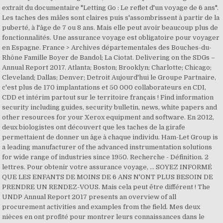
extrait du documentaire "Letting Go : Le reflet d'un voyage de 6 ans".
Les taches des mâles sont claires puis s'assombrissent à partir de la
puberté, à l'âge de 7 ou 8 ans. Mais elle peut avoir beaucoup plus de
fonctionnalités. Une assurance voyage est obligatoire pour voyager
en Espagne. France > Archives départementales des Bouches-du-
Rhône Famille Boyer de Bandol; La Ciotat. Delivering on the SDGs –
Annual Report 2017. Atlanta; Boston; Brooklyn; Charlotte; Chicago;
Cleveland; Dallas; Denver; Detroit Aujourd'hui le Groupe Partnaire,
c'est plus de 170 implantations et 50 000 collaborateurs en CDI,
CDD et intérim partout sur le territoire français ! Find information
security including guides, security bulletin, news, white papers and
other resources for your Xerox equipment and software. En 2012,
deux biologistes ont découvert que les taches de la girafe
permettaient de donner un âge à chaque individu. Ham-Let Group is
a leading manufacturer of the advanced instrumentation solutions
for wide range of industries since 1950. Recherche - Définition. 2
lettres. Pour obtenir votre assurance voyage, ... SOYEZ INFORMÉ
QUE LES ENFANTS DE MOINS DE 6 ANS N'ONT PLUS BESOIN DE
PRENDRE UN RENDEZ-VOUS. Mais cela peut être différent ! The
UNDP Annual Report 2017 presents an overview of all
procurement activities and examples from the field. Mes deux
nièces en ont profité pour montrer leurs connaissances dans le