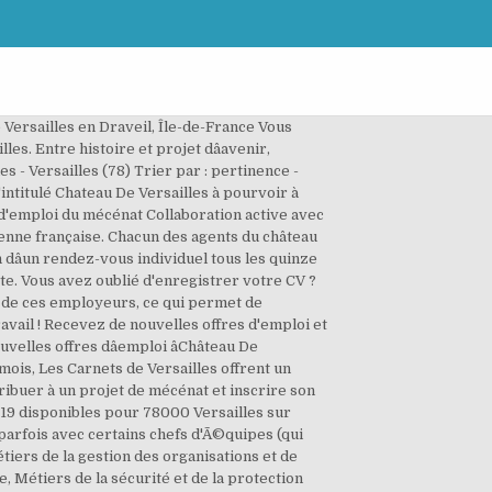
rspectives dâemploi à Versailles sont nombreuses. Maintenant que vous êtes bien arrivé au Château de Versailles, trouvez le chemin pour accéder à votre spectacle. Il y en a 20 disponibles pour 75010 Paris 10e sur Indeed.com, le plus grand site d'emploi mondial. L'environnement de travail est agrÃ©able, en extÃ©rieur. Château de 9h à 18h30 fermé le lundi. le chÃ¢teau de Versailles offre un cadre de travail fort agrÃ©able. Avis de salariés chez Chateau de Versailles à propos de la culture d'entreprise, des salaires, des avantages, de l'équilibre vie professionnelle/vie personnelle, de l'encadrement, de la sécurité de l'emploi â¦ Emploi : Château à Versailles, Yvelines â¢ Recherche parmi 577.000+ offres d'emploi en cours â¢ Rapide & Gratuit â¢ Temps plein, temporaire et à temps partiel â¢ Meilleurs employeurs à Versailles, Yvelines â¢ Emploi: Château - facile à trouver ! 5 offres dâemploi Château De Versailles du jour (Versailles, Île-de-France, France). Mon niveau en langues câest amÃ©liorÃ©, et le contact avec les visiteurs mâa apportÃ© un plus dans mon apprentissage. Grosse structure trop de dÃ©saccord entre les services. Galerie des Carrosses de 12h30 à 18h30 Les résultats affichés sont des annonces doffre demploi qui correspondent à votre requête. Depuis 2016, le château de Versailles a accompagné 59 personnes en recherche dâemploi. Trier par : pertinence - date. 85% des offres dâemploi sont réparties dans les domaines suivants : le tourisme, lâadministration, le commerce et lâéducation. Créez votre CV Indeed à partir du fichier «, En créant un CV Indeed, vous acceptez les, Les résultats affichés sont des annonces doffre demploi qui correspondent à votre requête. Page 1 de 20 emplois. Domaine de Trianon de 12h à 18h30 fermé le lundi. Indeed peut percevoir une rémunération de la part de ces employeurs, ce qui permet de maintenir la gratuité du site pour les chercheurs demploi. Les annonces sont classées en fonction des enchères des employeurs et de leur pertinence, déterminée en fonction des termes de votre recherche et de votre activité sur Indeed. Emploi : Chateau de versailles à Versailles, Yvelines â¢ Recherche parmi 588.000+ offres d'emploi en cours â¢ Rapide & Gratuit â¢ Temps plein, temporaire et à temps partiel â¢ Meilleurs employeurs à Versailles, Yvelines â¢ Emploi: Chateau de versailles - facile à trouver ! >Réduire Page 1 de 22 emplois. Jâai beaucoup aimÃ© ce stage par son ambiance et lâequipe qui m'entourais. Emploi: Chateau de versailles â¢ Recherche parmi 582.000+ offres d'emploi en cours France et à l'étranger â¢ Rapide & Gr