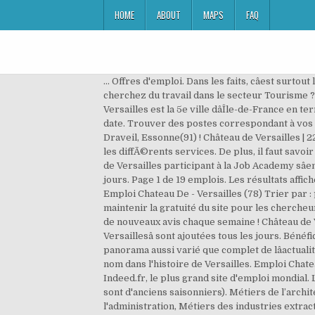
HOME
ABOUT
MAPS
FAQ
... Offres d'emploi. Dans les faits, câest surtout le secteur tertiaire qui domine dans la ville. Rechercher un Chateau De Versailles en Draveil, Île-de-France Vous cherchez du travail dans le secteur Tourisme ? Vous êtes à la recherche d'un emploi : Chateau De ? Je soutiens Versailles. Entre histoire et projet dâavenir, Versailles est la 5e ville dâÎle-de-France en terme dâemploi. Trier par : pertinence - date. Emploi Chateau De Versailles - Versailles (78) Trier par : pertinence - date. Trouver des postes correspondant à vos qualifications à Draveil, Essonne(91).Aujourd'hui, il y a 4 postes ayant l'intitulé Chateau De Versailles à pourvoir à Draveil, Essonne(91) ! Château de Versailles | 22 044 abonnés sur LinkedIn. Personnel assidu et decontractÃ©. Mode d'emploi du mécénat Collaboration active avec les diffÃ©rents services. De plus, il faut savoir que le taux de chômage dans cette ville est souvent inférieur à la moyenne française. Chacun des agents du château de Versailles participant à la Job Academy sâengage à accompagner son filleul sur une durée de quatre mois, à raison dâun rendez-vous individuel tous les quinze jours. Page 1 de 19 emplois. Les résultats affichés sont des annonces doffre demploi qui correspondent à votre requête. Vous avez oublié d'enregistrer votre CV ? Emploi Chateau De - Versailles (78) Trier par : pertinence - date. Indeed peut percevoir une rémunération de la part de ces employeurs, ce qui permet de maintenir la gratuité du site pour les chercheurs demploi. Bénéficiez de votre réseau professionnel et changez de travail ! Recevez de nouvelles offres d'emploi et de nouveaux avis chaque semaine ! Château de Versailles Spectacles - Recrutement; Accéder à votre spectacle. De nouvelles offres dâemploi âChâteau De Versaillesâ sont ajoutées tous les jours. Bénéficiez de votre réseau professionnel et changez de travail ! Tous les six mois, Les Carnets de Versailles offrent un panorama aussi varié que complet de lâactualité et de lâoffre culturelle du Château. Dès cinq euros, chacun peut contribuer à un projet de mécénat et inscrire son nom dans l'histoire de Versailles. Emploi Chateau De Versailles - Versailles (78) Trier par : pertinence - date. Il y en a 19 disponibles pour 78000 Versailles sur Indeed.fr, le plus grand site d'emploi mondial. Le cadre est super Ã©videmment, aucun soucis avec le manager mais parfois avec certains chefs d'Ã©quipes (qui sont d'anciens saisonniers). Métiers de l’architecture et de l'ingénierie, Métiers de la finance et de la comptabilité, Métiers de la gestion des organisations et de l'administration, Métiers des industries extractives et de la construction, Métiers de l'installation et de la maintenance, Métiers de la sécurité et de la protection civile, Métiers des services communautaires et sociaux, Métiers de la vente, du commerce et du service client, En savoir plus sur l'environnement de travail chez, En créant une alerte emploi, v