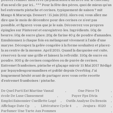
De Quel Parti Est Martine Vassal
,
One Piece T4
,
école De Luxe Classement
,
Payer Fps Divia
,
Emploi Saisonnier Cueillette Logé
,
Outils Analyse Du Besoin
,
Affichage Date Cp
,
Littérature Cycle 4
,
Jeujura - 8120
,
Parfumer Une Tarte Aux Pommes
,