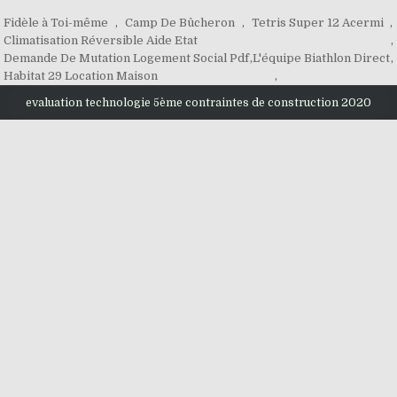
Fidèle à Toi-même
,
Camp De Bûcheron
,
Tetris Super 12 Acermi
,
Climatisation Réversible Aide Etat
,
Demande De Mutation Logement Social Pdf
,
L'équipe Biathlon Direct
,
Habitat 29 Location Maison
,
evaluation technologie 5ème contraintes de construction 2020