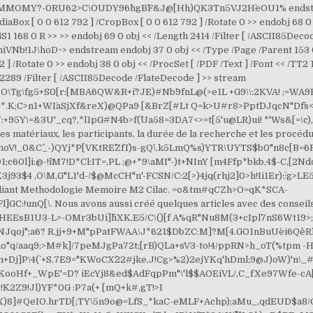
OMY?-0RU62>C\OUDY96^hgB`F&J@`[Hh)QK3Tn5VJ2H`eOU1% endstream 
aBox [ 0 0 612 792 ] /CropBox [ 0 0 612 792 ] /Rotate 0 >> endobj 68 0 o
/GS1 168 0 R >> >> endobj 69 0 obj << /Length 2414 /Filter [ /ASCII85D
b!1J\hoD~> endstream endobj 37 0 obj << /Type /Page /Parent 153 0 
 ] /Rotate 0 >> endobj 38 0 obj << /ProcSet [ /PDF /Text ] /Font << /TT2
h 2289 /Filter [ /ASCII85Decode /FlateDecode ] >> stream
g\fg5+S0[r:[MBA6QW&R+i`?JE)#Nb`9fnL@(>e1L +G9\\:2KVA! ;=WA9F$ 
K;C>n1+WI`aSjXf&reX)@QPa9 [&BrZ[#Lt Q=k>U#r8>Ppt`DJqcN"Df`s
95Y\=&3U'_cq?,*l1pG#N4b>f(^Ua58=3DA7<>=t[5'u@LR)ui! *'Ws&[=\c),S
 les matériaux, les participants, la durée de la recherche et les proc
oV!_0&C^_-)QYj*P[VKtRE^`ZfI``)s-gQ`\,k5LmQ%s)YTR\UYTS$b0"n8c[B=6R
]i:@-!^iM7!D*Cl:IT=,PL ;@+*9\aMI"-)t+^NInY [m4Ffp*bkb,4$-C,[2`Nd
3$4 ,O\M,G"L1'd-/$@McCH"n'-FCSN/C:2[>)4jq(rhj2]0>h!Ii1Er):`:g>LE
tudiant Methodologie Memoire M2 Cilac. =o&tm#qCZh>O=qK*SCA-
unQ[\. Nous avons aussi créé quelques articles avec des conseils g
_HEEsB1U3-L>-OMr3bUi]h^XK,E5/C\()[f A%qR"Nu8M(3+cIpl`7nS6Wt19>
oj";a6? R.jj+9+M"pPatFWAA\J*621$DbZC:M]?M[4.GO1nBuUe`i6Qe^R`lSi
o"q/aaq9;>M#k]/7pe
MJgPa72t;[rB)Q`La+sV3-to!4/ppRN>h_oT(%tpm -H
]P\4(` +S.7E9="KWoCX^22#jke,J!Cg>%2)2ejYKq'hDml;9@J)oW)'n\_
\KooHf+_WpE'=D? iEcYj8&ed$AdFqpPm"\'l$$AOEiVL/,C_fXe97Wfe-cA
K2Z9!Jl)YF*0G :P7a(+ [mQ+k#,gT!>I
]#QeIO.hrTD[;TY\5n9o@=LfS_*kaC-eMLF+Achp);aMu_,qdEUD$a8/O\e