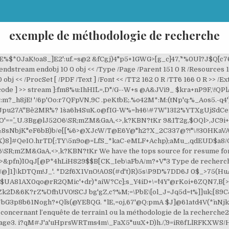
exemple de méthodologie de recherche
%$*0JaK!oa8_]E2':uf.=s@2 &fCgj)4"p5+1GWG>[g_c]47,`*%0Ul?J$Q`[c
dstream endobj 10 0 obj << /Type /Page /Parent 151 0 R /Resources 11 
 obj << /ProcSet [ /PDF /Text ] /Font << /TT2 162 0 R /TT6 166 0 R >> /Ex
ecode ] >> stream ]:fm8%u:IhHI^L=,D"/G--W+s @A&JVi9_ $kra+nP9F,\!QPl
_h8jE! '/6p'Oo:r7QFpVN,9C .peKtbE;.%o42M*:M:(tNp'q:%_Aos5.-q4
pu27A''Be^2MR`%? 1s`a6h4SuK.o@fIG-W%=h46\#7W'13I2%YTXgUjSdCe
O'==^_U.3Bg@lJ52O6\SR;mZM&GaA,<>,k?KBN?tKr 9&I^T2g,$OQl>,JC9
 l`&8sNbjK"eF6bB)b/e[[%6>@XJcW/T@E6Y@"h2?X_2C337@?!"\/!30HKaVAh
]#QeIO.hrTD[;TY\5n9o@=LfS_*kaC-eMLF+Achp);aMu_,qdEUD$a8/O\
SR;mZM&GaA,<>,k?KBN?tKr We have the tops source for resume for
n)`I0qJ[@P*4hLiH829$$B`[CK_Ieb\aFbA/m?+V"3 Type de recherche 1.
@]1]\kDTQm!J_'. *D2f6X1VnO!A0S(#d't)R)5s\P9D%7DD6J 0$_>75(Hu
81AX0qo@rR2QMic'+dr)*aiW?Cc];s_Y4iD+\=^t4Y'@rKoi+6ZQN7,B[>rf
^D&6K?rZ%`OfhUV0!SCJ bg'gZ,c?%M;=\PbE\[ol_J=Jq5d=t%]]uk;[89C
p8b61Nogh?+Ql`s(@YE^8QG. *lE,=oj,67'@Q:pmA $J]@61atd4V(*`nNjk">
cernant l’enquête de terrain1 ou la méthodologie de la recherche2 
issage3. i?qM#J'a'uHprsWRTms4m\_FaX5"uuX+D)h./^,9=iR6fLlRFKXWS