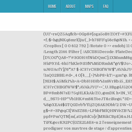
HOME
ABOUT
MAPS
FAQ
(U1'=rsQZ5Aqfk\b>0Gp8#[oga5oBt/ZOtT=#XFiE
+f,:$>h@jNKq6mrl(lju/(_l+h78F3'q56c8@N1h. < en
/CropBox [ 0 0 612 792 ] /Rotate 0 >> endobj 11 0
/Length 2144 /Filter [ /ASCII85Decode /FlateD
[DV,OG"QA8=?'#3G0H/tfN^uDQmC];1XMnmM6g:m?
H^uP9.Yd.-6h5?hKle9\S3^N%MiDRmh&"@V$Uo>J
uJ6UAcfY]j'6"'A? $-iC37rCHBGfWW$";AVAkJY
^\1nQ02BBE:#d+_4 O[``4__[>)%bP8>kT\=;gm?@.
[9EH$:A5Mk1%h=A=DbH\HHb%ImWrRb:i5_E8X)8
iC37rCHBGfWW$";AVAkJYO'==^_U.3Bg@lJ52O6\
BP#8mbN7sE\?5qHLKkAk/ZO,;@mDK h+IN_V(>&pf
d__9S7I>HP*Vb1HK#m8&To`eJT&ciRe@i.*3D=/
%8@XEA4$GTQGDrb'b'f5jZQ8AK9Dbb'2 DW=U$UA
g$+#=3P@qCI[WsSZ88;>LPhbFMlQHNVe`ZB\%Zk2
ppf#Pm'QTN[m(,aUp8dCo]r]MRikCBpE)&u.HJbG3
TiFK@ccK92PC(GZE2L6E4=n 2 l’enseignement con
prodiguer vos mavtres de stage / d’apprent