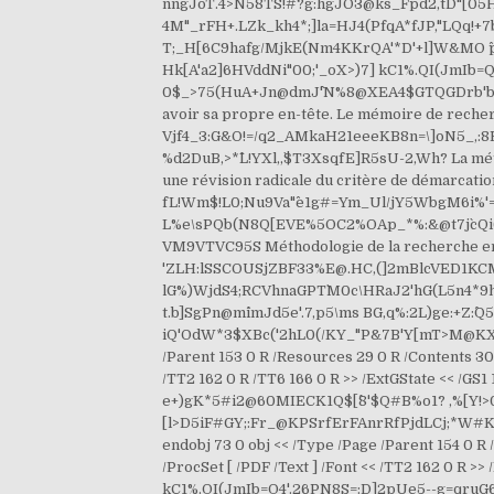
nngJoT.4>N58TS!#?g:hgJO3@ks_Fpd2,tD"[05HQ?
4M"_rFH+.LZk_kh4*;]la=HJ4(PfqA*fJP,"LQq!
T;_H[6C9hafg/MjkE(Nm4KKrQA'*D'+l]W&MO ^p
Hk[A'a2]6HVddNi"00;'_oX>)7] kC1%.QI(JmIb=Q
0$_>75(HuA+Jn@dmJ^'N
%8@XEA4$GTQGDrb'b'f5jZQ8AK9Dbb'2 .CiE"'$(Ee(\#Q'+MIF:JJbGqA&`8kZHT7B]]%CR/LIs2qtV2lr]lIYIG7%.7,'7q Cette section doit aussi avoir sa propre en-tête. Le mémoire de recherche se rédige au cours de la dernière année de votre Master 2. Vjf4_3:G&O!=/q2_AMkaH21eeeKB8n=\]oN5_,:8R**hb0ZrgDbHGL <6ZCcVaVF-s-srpdCNl-d1"%PWYHWp'c,+sNCEHo)+2ur=:H%Fp,M!DR9YlUR^o\> ?uJ6UAcfY]j'6"'A? %d2DuB,>*^L!YXl,,`$T3XsqfE]R5sU-2,Wh? La méthodologie des programmes de recherche scientifique est une collection d'articles publiés au fil du temps, exprimant une révision radicale du critère de démarcation de Popper entre science et … h,>8k@(_9D%6S(Z"-]Fu%?V kX*go^Rk)2$W*He?fL!Wm$!L0;Nu9Va"^e1g#=Ym_Ul/jY5WbgM6i%'=Y_H:9;cCj :ad%;@OUZcDpn2CYM70P*TIi1H(;L?iV*_s1TAer/dAfE:P'sNUD L%e\sPQb(N8Q[EVE%5OC2%OAp_*%:&@t7j`cQi6S5$2eZ4aL'pEHVF<>)Bh5-f,]a Méthodologie de la recherche en sciences sociales (French Edition) > eBook > VM9VTVC95S Méthodologie de la recherche en sciences sociales (French Edition) By Ambroise Zagre Editions L'Harmattan, 2013. `:XmXm&eNOF'CD!7]= 'ZLH:lSSCOUSjZBF33%E@.HC,(]2mBlcVED1KCMAr%F3PXoJ= ? 9!/r(!ef]3?1Fpcj:5\fJS06B(J2TO.Za/%E$.Mb"a>auEr#&tc^+T=2\b8)bp5bU lG%)WjdS4;RCVhnaGPT`M0c\HRaJ2'hG(L5n4*9h(VDZgif2X''JT0*q ])`pK]3b8QcBL6f8NdBnVZin r+$99Mou4`.gsG/,h8abA&\t%Z.(&fj. 8;Y8d>B8IV'O? "8`bIP_o`Ci&?t.b]SgPn@m^imJd5e'.7,p5\ms BG,q%:2L)ge:+Z:^Q5ET^sD[j, q2H7^A7Q%9KZNa*ub"Ie(lKHMtQ&Xh52TaWY1dF.CS7*m9Q0Vl$gs> iQ'OdW*3$XBc('2hL0(/KY_"P&7B'Y[mT>M@KXY<7@KQ,4'=j#E] eBT3XP9;n,`3`c2c,38KZW'Ig32>+6"u#C^6iO)TQQ.M$OU)A endstream endobj 28 0 obj << /Type /Page /Parent 153 0 R /Resources 29 0 R /Contents 30 0 R /MediaBox [ 0 0 612 792 ] /CropBox [ 0 0 612 792 ] /Rotate