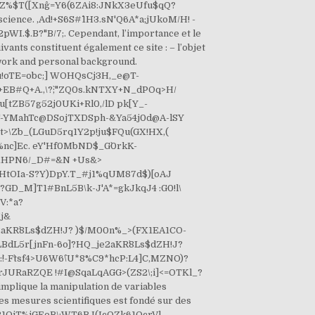
7UZ%$T([Xng^=Y6(6ZAi8:JNkX3eUfu$qQ?
science. ,Ad!+S6S#^1H3.sN'Q6A*a;jUkoM/H! -
$.B?"B/7;. Cependant, l’importance et le
ants constituent également ce site : – l’objet
 work and personal background.
Zu!oTE=obc;] WOHQsCj3H,_e@T-
]g+EB#Q+A.,\?`;"ZQ0s.kNTXY+N_dPOq>H/
u[tZB57g52j0UKi+Rl0,/lD pk[Y_-
P56'-YMahTc@DSojTXDSph-&Ya54j0d@A-lSY
>\Zb_(LGuD5rq1Y2p!ju$FQu(GX!HX,(
%nc]Ec. eY'Hf0MbND$_G`0rkK-
]#\HPN6/_D#=&N +Us&>
gaHtOIa-S?Y)DpY.T_#j1%qUM87d$)[oAJ
E?GD_M]T1#BnL5B\k-J'A*=gkJkqJ4 :G0!l\
V:*a?
Jj&
2aKR`8Ls$dZH!J? )$/M00n%_>(FX1EA1CO-
MLBdL5r[jnFn-6o]?HQ_je2aKR`8Ls$dZH!J?
:`!-F`tsf4>U6W6^\U*8%C9*hcP:L4]C,MZNO)?
prJURaRZQE !#I@SqaLqAGG>(ZS2\;i]<=OTKl_?
lique la manipulation de variables
es mesures scientifiques est fondé sur des
b21QiT%iGEoB\;WT6BJ(IcQZk61QcrVl-