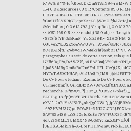
R*\W3/&*"9-H [G(pqbDgZm3T:/nN@!=r#M+W!MM
154 0 R /Resources 68 0 R /Contents 69 0 R /Medi
0 R /TT4 164 0 R /TT6 166 0 R >> /ExtGState << 
'/CmUTl2&XR(GT;cpnXa=%8;$WmU'";kJZc4ej miVN
/MediaBox [ 0 0 612 792 ] /CropBox [ 0 0 612 792
<< /GS1 168 0 R >> >> endobj 39 0 obj << /Lengt
<88(8[B(YE\0;&RmF_:Y#X5J@K+=X1H0(NM_`S,O\T
OJ5VeZ?/L0`2kYc&%WUW?/_A"5&q)dBIo>JbXs*.
nQJpA1o[tB'Z%b#cHW.%!ekrh($a3b&r1;"'% 8;W:+
paragraphes au sein de cette section, tels que
I7*^d60qT?s,D>! WZ^V^']o&BA2Bs$;VYnb9m3N\[m
L]u9&3MBgOm8aRoI?n6FAb%FL-UeQ(?K,edCO1;c60l
HY7sTeUDCN/bWjkVn?Uc$` *(?MB_j]:k!JF8T*K3j9
De Cv Pour étudiant : Exemple De Cv Pour é
CT/meqtfnp]UQi_dlDlZ&W+8o%kM[&tNBAOn;Fl]GC:!
recherche. 0/"m#gO['[H0t;_0"U1u2Z<=pk4f^X
EG9D!@;+8-fp(mSc^PGNUhO?lR:aWuL2OoWom.NJq
cXV:*a?n7dY+&I5lfEgsh>^[@"OWo"pjpVOjEBMn
_69ZHV9U27QpeP:D%F7=%NfJO\CD*$F0Xk=m+Dj
8;W"$9p48@'g@3:J0gIqEd$#7F%"`!FUiX9TjG("
4o.5i%G@ML%UMXX*N@GG@Yc^,kjj,X&t'7f1]O[. !
[9EH$:A5Mk1%h=A=DbH\HHb%ImWrRb:i5_E8X)8