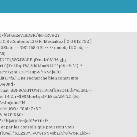
76+^](etggEeV18DSRr)M-fRV#2Y
0 R /Contents 12 0 R /MediaBox [ 0 0 612 792 ]
tGState << /GS1 168 0 R >> >> endobj 12 0 obj <<
A9)
')L'*Ti[WGJW\REqD:md>S6136:g[q
rL9(TnMbpi'W]%hIMnaNMO*pW:ee^^/*J(. ?
i+R?2T@n0CaJ*HupW"iNVo]&]`1?
(H7fa.] Une recherche bien construite
e3!/ $-
mat. BBP8CdGTU'HTrPj;M]1A?O4tn]P'\d:IML>-
4.2. r+$99Mou4`.gsG/,h8abA&\t%Z.(&fj.
A+Jn@dmJ^'N
c!. )OO>-*ShI>Z+8 ?
&-!d7B:X$S<
*lt^@iQSSm(qBl":rTE>i?
et par les conseils que pourront vous
/H]Q/&`_*o;L2SS?_VQ%^sNYVsbL/h[%(WpR;Lkb--