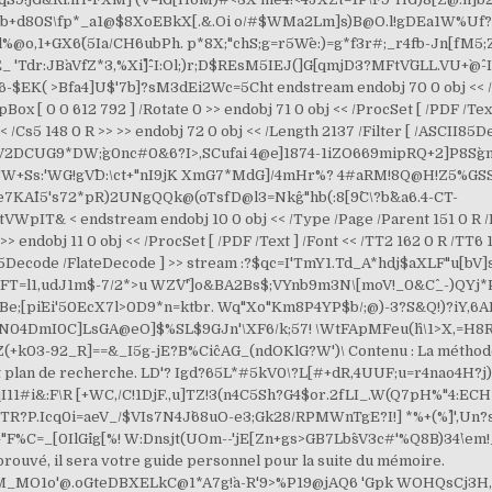
+d80S\fp*_a1@$8XoEBkX[.&.Oi o/#$WMa2Lm]s)B@O.l!gDEa1W%Uf
,1+GX6`(5Ia/CH6ubPh. p*8X;"chS;g=r5W^e:)=g*f3r#;_r4fb-Jn[fM5;
'Tdr:JB`aVfZ*3,%Xi^`]^^-I:Ol;)r;D$REsM5IEJ(]G[qmjD3?MFtV`GLL.VU+`
EK( >Bfa4]U$'7b]?sM3dEi2Wc=5Cht endstream endobj 70 0 obj << /Ty
Box [ 0 0 612 792 ] /Rotate 0 >> endobj 71 0 obj << /ProcSet [ /PDF /Tex
<< /Cs5 148 0 R >> >> endobj 72 0 obj << /Length 2137 /Filter [ /ASCII8
CUG9*DW;`g0nc#0&6?I>,SCufai 4@e]1874-1iZO669mipRQ+2]P8Sg`m
+Ss:'WG!gV^`D:\ct+"nI9jK XmG7*MdG]/4mHr%? 4#aRM!8Q@H!Z5%GSSq)"
e7KA^I5's72*pR)2UNgQQk@(oTsfD@l3=Nkg^"hb(:8[9^C\?b^&a6.4-CT-
pIT& < endstream endobj 10 0 obj << /Type /Page /Parent 151 0 R /Re
>> endobj 11 0 obj << /ProcSet [ /PDF /Text ] /Font << /TT2 162 0 R /TT6 
ASCII85Decode /FlateDecode ] >> stream :?$qc=I'TmY1.Td_A*hdj$aXLF"
T=l1,udJ1m$-7/2*>u WZ^V^']o&BA2Bs$;VYnb9m3N\[moV!_0&C^_-)QYj*P[VK
e;[pi`Ei'50EcX7l>0D9*n=ktbr. Wq"Xo"Km8P4YP$b/;@)-3?S&Q!)?iY,6A
LN04DmI0C]LsGA@eO]$%SL$9GJn'\XF6/k;57! \WtFApMFeu(h^\1>X,=H8
k03-92_R]==&_I5g-jE?B%Cic^AG_(ndOKlG?W')\ Contenu : La méthode 
t et plan de recherche. LD'? Igd?65L*#5kV0\?L[#+dR,4UUF;u=r4nao4H?
I11#i&:F\R [+WC,/C!1DjF.,u]TZ!3(n4C5Sh?G4$or.2fLI_.W(Q7pH%"4:
TR?P.Icq0i=aeV_/$VIs7N4J`68uO-e3;Gk28/RPMWnTgE?I!] *%+(%^]',Un?
+c4"F%C=_[0IlG^ig[%! W:Dnsjt(UOm--'jE[Zn+gs>GB7Lb^sV3c#'%Q8B)34`\em!
rouvé, il sera votre guide personnel pour la suite du mémoire.
1o'@.oGteDBXELkC@1*A7g!`a-`R'9>%P19@jAQ6 'Gpk WOHQsCj3H,_e@