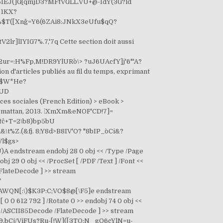
IEJ(]G[qmjD3?MFtV`GLL.VU+`@^-IdY(3G?ld
71KX?
%$T([Xng^=Y6(6ZAi8:JNkX3eUfu$qQ?
 0 obj << /Length 2243 /Filter [ /ASCII85Decode /FlateDecode ] >> stream Objectifs de la méthodologie La finalité d'une bonne méthodologie de recherche est de faciliter la production d'un travail universitaire alliant richesse documentaire et rigueur scientifique. -/K*XTXg0?h1ouieGdob]q\6iU3/D*,I2W]@e5QF1s;1jQLdM-PO9;(T$QJ'#2^jC RNa[p`TR$J(Cl%Gd_ZV2BbO_58mEnk]gAr=6`EqP)R$OpK[0pg)2p,rnhZH,#.J;g0\I#>C`+!acI/1g%'Pe^if BWYAKgo.C3h#`IuK%K="=U"CU_%_l2E37Ora\Z53 (U1'=rsQZ5Aqfk\b>0Gp8#[oga5oBt/ZOtT=#XFiE%$*0JaK!oa8_]E2':uf.=s@2 8;VFi9p4hN&O+%d!D=jfdJP@Lg%hONQ*MnJ.k?Ys&. Fqo?+X:StLjkA&]@.)M[*G0'ZZZaPR1hL/4?0cst=-=p@pg;GUc! 'XZ4`doUE2@H0lsQY;X[OSlj"D)k=$;K0=\Adods[1YdZ=@D,58_pi5u:qGu9E3`q`baP(/nZRoVjDCj:2cGR'bu[4$"D7UnN>ZIN-Nl$ K'2g6WSIk7\(H+JXG36r\,mt5-PDsUF]gY85o&RLPZh+&=li4sQ+b,7TuP$(&OY WmA[`hHGYk)+iZK?3'\e+JLioN)`&-i-H\1d3*jY0oiRY['3.cERiIqL?ON1!JH=a l4i#RLnU;uSE/0#i(eW%;'NuQX2Z`HG3u,Tlng"i. l4a"-5*?3VLFDm%N^iU`Uu^D6!#\>d^&~> endstream endobj 43 0 obj << /Type /Page /Parent 153 0 R /Resources 44 0 R /Contents 45 0 R /MediaBox [ 0 0 612 792 ] /CropBox [ 0 0 612 792 ] /Rotate 0 >> endobj 44 0 obj << /ProcSet [ /PDF /Text ] /Font << /TT2 162 0 R /TT4 164 0 R >> /ExtGState << /GS1 168 0 R >> >> endobj 45 0 obj << /Length 2392 /Filter [ /ASCII85Decode /FlateDecode ] >> stream GX"dPDY!)[0.GXY>]4BRn_eB5'$f0VJB3[65ZS"iq`(ja7aDHM6JeQV4Nr6u*d"iDFiIpY3. 8;W"$99S>F&Nt^5J>LC3EVL@'hG*a_GT>1@7p%j^(D$aAkhns`O'I*m]#G`+)]to" 3/kjN53U%W(-^&kcpeY,-YT$u?m6U>6):jq`pQ5H&ZDT4SN0icK"d(?J$:AR/ClcL Réaliser la collecte de données avec l’instrument construit. \j"+uSa^&'62SBY.Y+d9$X!RE.5MUT7;Cn-4t3mSRG'3)EU!#dj.6S\2tl_1840#t 8;X^?9lf8P(<94D4((W[=U;b:eN:1@c?MtAUh"U\d@LM9_.l_BU`(MLj;Pa4h]c:e ]&:l^^'p4\?MWr>1c.LS4O1gfhtc+548/'"rMTNo]0!IXUfj&f06^MEEEEFS]D\ endstream endobj 58 0 obj << /Type /Page /Parent 154 0 R /Resources 59 0 R /Contents 60 0 R /MediaBox [ 0 0 612 792 ] /CropBox [ 0 0 612 792 ] /Rotate 0 >> endobj 59 0 obj << /ProcSet [ /PDF /Text ] /Font << /TT2 162 0 R /TT6 166 0 R >> /ExtGState << /GS1 168 0 R >> >> endobj 60 0 obj << /Length 2271 /Filter [ /ASCII85Decode /FlateDecode ] >> stream [&BrZ[#Lt eq;aM,8ss;s0(g6Ws? bspF%D]/#Hjj!F)9ssEEJ\kQ-j,_Nc/pd0l1g_G.c,`n!iJ^s3OVWn'FP,WK[nM-E JjbR2*45YuW(/5IqTJF?ZfUX(5a)"88QHQYZX8(C8SFXXJ0-jefP3&EI-ac%!I.W@ .Zl/p039lmKJ3 Z<1o75ld@@mim?0nH"=G/d[_th`C?s(=g?MIOkGtltCJ7<0'"/b>@%hr8UtId-ctO '>'^PCgA=4AOAnc/$Z4=:g%g]i%<9, sa 0GiDS'4a[hg\"8hN]5knq0aNK(>&G8rqu.q&V\nYs64-dCkLP=XHOd[M#Eg40F5QU "pof%SDt#XkDi*Z(0fj&YaU'5,SoR<0_3.LhT^Q+^1CO0-"Q+.a^;C('#V/PON`OW Ne pas faire de « copier-coller » ni de recopiage, surtout s’il y a des mots ou des phrases que tu ne comprends pas : ne cherche pas à écrire aussi bien que ce que tu as pu lire dans les différents documents ; c’est ton travail et non pas celui de quelqu’un d’autre que ton professeur veut lire. VWo4&7P]).ie1&QMu6tmN,M^t-1-noA@_QWFNaNCl&JT"K\.gC7X;[_aR$$Pc0>-K Guide de méthodologie. m%g@Wr&'0h_b&Gp4Q,cX5hbBm;C DEj\GOWW#ugZlY+W8^?FhZL**;`jc4on5+m",O3(`&%liU3rRg+@JQti$T&]&,=pC Elle englobe une variété de méthodes et de structures reconnues.. Ce type d'étude doit encore être construit et c