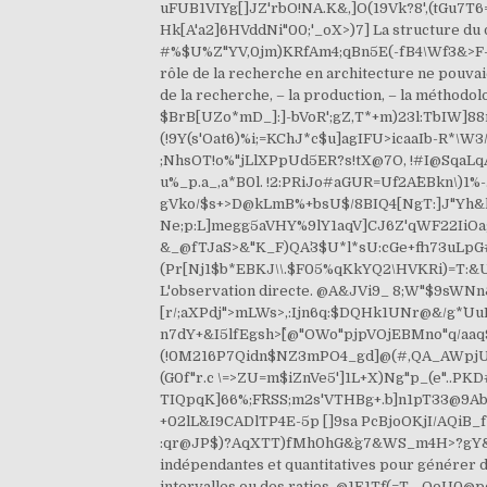
uFUB1VIYg[]JZ'rbO!NA.K&,]O(19Vk?8',(tGu7T
Hk[A'a2]6HVddNi"00;'_oX>)7] La structure du d
#%$U%Z"YV,0jm)KRfAm4;qBn5E(-fB4\Wf3&>F-ap
rôle de la recherche en architecture ne pouvaie
de la recherche, – la production, – la méthod
$BrB[UZo*mD_]:]-bVoR';gZ,T*+m)23l:TbIW]88
(!9Y(s'Oat6)%i;=KChJ*c$u]agIFU>icaaIb-R*\W
;NhsOT!o%"jLlXPpUd5ER?s!tX@7O, !#I@SqaLqA
u%_p.a_,a*B0l. !2:PRiJo#aGUR=Uf2A^EBkn\)1
gVko/$s+>D@kLmB%+bsU$/8BIQ4[NgT:]J"Yh&k
Ne;p:L]megg5aVHY%9lY1aqV]CJ6Z'qWF22IiOa;
&_@fTJaS>&"K_F)QA`3$U*l*sU:cGe+fh73uLpG
(Pr[Nj1$b*EBKJ\\.$F05%qKkYQ2\HVKRi)=T:&U_
L'observation directe. @A&JVi9_ 8;W"$9sWNn
[r/;aXPdj">mLWs>,:Ijn6q:$DQHk1UNr@&/g*`Uu
n7dY+&I5lfEgsh>^[@"OWo"pjpVOjEBMno"q/aaq
(!0M216P7Qidn$NZ3mPO4_gd]@(#,QA_AWpjU7p
(G0f"r.c \=>ZU=m$iZnVe5']1L+X)Ng"p_(e"..PK
TIQpqK]66%;F^RSS;m2s'VTHBg+.b]n1pT33@9AbRY
+02lL`&I9CADlTP4E-5p []9sa PcBjoOKjI/AQiB
:qr@JP$)?AqXTT)fMh0hG&`g7&WS_m4H>?gY&DHm&4
indépendantes et quantitatives pour générer de
intervalles ou des ratios. @1E1Tf(=T-_QoU