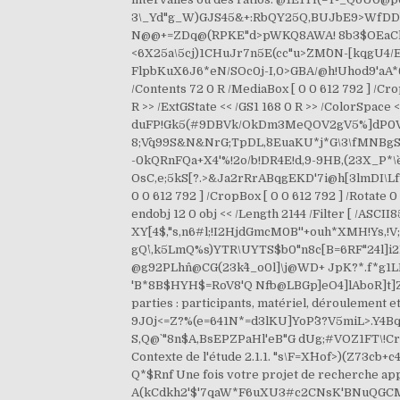
3\_Yd"g_W)GJS45&+:RbQY25Q,BUJbE9>WfDDb
N@@+=ZDq@(`RPKE"d>pWKQ8AWA! 8b3$OEaCl%@o
<6X25a\5cj)1CHuJr7n5E(cc"u>^ZM^0N-[kqgU4/E_ 
FlpbKuX6J6*eN/SOc0j-I,0>GBA/@h!Uhod9'aA*6-$
/Contents 72 0 R /MediaBox [ 0 0 612 792 ] /Crop
R >> /ExtGState << /GS1 168 0 R >> /ColorSpace 
duFP!Gk5(#9DBVk/OkDm3MeQOV2gV5%]dP0V2D
8;V^q99S&N&NrG;TpDL,`8EuaKU*j*G\3\fMNBgSW
-0kQRnFQa+X4'%!2o/b!DR4E!d,9-9HB,(23X_P*\`
OsC,e;5kS[?.>&Ja2rRrABqgEKD'7i@h[3lmDI\LftVW
0 0 612 792 ] /CropBox [ 0 0 612 792 ] /Rotate 0 
endobj 12 0 obj << /Length 2144 /Filter [ /
XY`[4$,"
s,n6#l;!I2HjdGmcM0B''+ouh*XMH!Ys,!V;F
gQ`\,k5LmQ%s)YTR\UYTS$b0"n8c[B=6RF"24l]i2B
@g92PLhn^@CG(23k^4_o0l]\j@WD+ JpK?*.f*g1
'B*8B$HYH$=RoV8'Q Nfb@LBGp]eO4]lAboR]t]Z(+
parties : participants, matériel, déroulemen
9J0j<=Z?%(e=641N*=d3lKU]YoP^3?V5miL>.Y4Bq
S,Q@` "8n$A,BsEPZPaHl'eB"G dUg;#VOZ1FT\!Cr
Contexte de l'étude 2.1.1. "s\F=X^Hof>)(Z73cb
Q*$Rnf Une fois votre projet de recherche app
A(kCdkh2'$'7qaW*F6uXU3#c2CNsK'BNuQGCM_MO