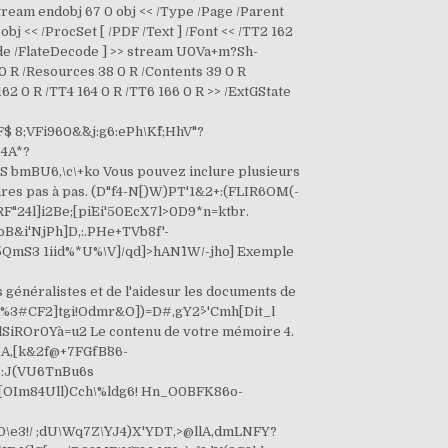
endobj 67 0 obj << /Type /Page /Parent
bj << /ProcSet [ /PDF /Text ] /Font << /TT2 162
ecode /FlateDecode ] >> stream U0Va+m?Sh-
R /Resources 38 0 R /Contents 39 0 R
 162 0 R /TT4 164 0 R /TT6 166 0 R >> /ExtGState
8;VFi960&^&j:g6:ePh\K^f;HhV"?
<4A*?
 bmBU6,\c\+ko Vous pouvez inclure plusieurs
édures pas à pas. (D"f4-N[)W)PT'1&2+:(FLIR6OM(-
F"24l]i2Be;[pi`Ei'50EcX7l>0D9*n=ktbr.
oB&i'NjPh]D,:.PHe+TVb8f'-
5QmS3 1iid%*U%\V]/qd]>hAN^1W/-jho] Exemple
énéralistes et de l'aidesur les documents de
;%3#CF2]tgi!Odmr&O])=D#,gY2^>'Cmh[Dit_l
ROr0Ya`=u2 Le contenu de votre mémoire 4.
A,[k&2f@+7FGfB`86-
#:J(VU6TnBu6s
[OIm84Ull)Cch\%ldg6! Hn_O0BFK86o-
3!/ ;dU\Wq7Z\`YJ4)X'YDT,>@llA,dmLNFY?