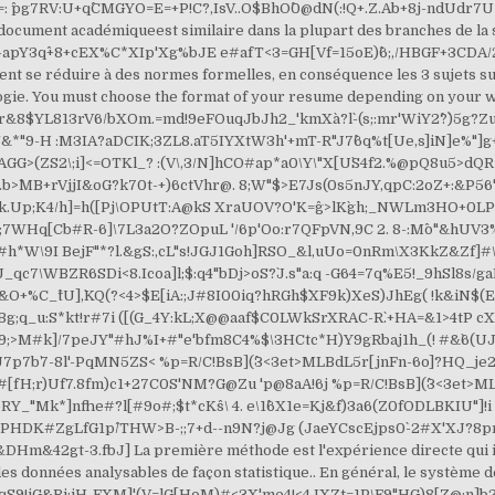
6=: ^pg7RV:U+q^CMGYO=E=+P!C?,IsV..O$BhO^0@dN(:!Q+.Z.Ab+8j-ndUdr
ocument académiqueest similaire dans la plupart des branches de la 
Y3q^+8+cEX%C*XIp'Xg%bJE e#afT<3=GH[Vf=15oE)^6;,/HBGF+3CDA/2pWI.
nt se réduire à des normes formelles, en conséquence les 3 sujets suiv
ologie. You must choose the format of your resume depending on your
r&8$YL813rV6/bXOm.=md!9eFOuqJbJh2_'kmXa`?l`-(s;:mr'WiY2^?`)5g?
3/&*"9-H :M3IA?aDCIK;3ZL8.aT5IYXtW3h'+mT-R"J7^6q%t[Ue,s]iN]e%"
GG>(ZS2\;i]<=OTKl_? :(V\,3/N]hCO#ap*a0\Y\"X[U`S4f2.%@pQ8u5>dQR
%-.b>^MB+rVjjI&oG?k70t-+)6ctVhr@. 8;W"$>E7Js(0s5nJY,qpC:2oZ+:&
.Up;K4/h]=h([Pj\OPUtT:A@kS XraUOV?O'K=g^>lK`gh;_NWLm3HO+0LPt
7WHq[Cb#R-6]\7L3a2O?ZOpuL '/6p'Oo:r7QFpVN,9C 2. 8-:M^o"&hUV3
#h*W\9I BejF"*?l.&gS:,cL"s!JGJ1Goh]RSO_&l,uUo=0nRm\X3KkZ&Zf
qc7\WBZR6SDi<8.Icoa]l;$:q4"bDj>oS?`J.s"a:q -G64=7q%E5!_9hSl8s/
&O+%C_^tU],`KQ(?<4>$E[iA:;J#8I00iq?hRGh$`XF9k)XeS)JhEg( !k&iN$(
Bg;q_u:S*kt!r#7i ([(G_4Y:kL;X@@aaf$C0LWkSrXRAC-R`.+HA=&1>4tP cX
9;>M#k]/7pe
JY"#hJ%I+#"e'bfm8C4%$\3HCtc*H)Y9gRbaj1h_(! #&`6(U
7b`7-8l'-PqMN5ZS< %p=R/C!BsB](^3<3et>MLBdL5r[jnFn-6o]?HQ_je
D#[fH;r)Uf7.8fm)c1+27C0S'NM?G@Zu 'p@8aA!6j %p=R/C!BsB](^3<3et>
_"Mk*]nfhe#?l[#9o#;$t*cKs^\ 4. e\1^6X1e=Kj&f)3a6(Z0fODLBKIU"]!i 
_fPHDK#ZgLfG1p^/THW>B-;;7+d--n9N?j@Jg (JaeYCscEjps0`-2#X'XJ?8
2gt-3.fbJ] La première méthode est l'expérience directe qui imp
s données analysables de façon statistique.. En général, le système d
0@pqS9!jG&Ri:iH-FXM]'(V=lG[HoM)#<3X'me4!<4JXZt=1P\F9"HG)8[Z@:n]