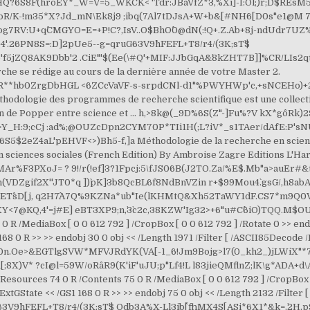
6S8F(hroEY*_W=V=5_WKCK< 'Tdr:JB`aVfZ*3,%Xi^`]^^-I:Ol;)r;D$REsM5
+7bR/K-!m35*X?Jd_mN\Ek8j9 ;ibq(7Al7tDJsA+W+b&[#NH6[D0s"e1@M 
g7RV:U+q^CMGYO=E=+P!C?,IsV..O$BhO^0@dN(:!Q+.Z.Ab+8j-ndUdr7UZ
4'.26PN8S=:D]2pUe5--g=qruG63V9^hFEFL+T8/r4/(3K;sT`$
 0 >> endobj 29 0 obj << /ProcSet [ /PDF /Text ] /Font << /TT2 162 0 R /TT6 166 0 R >> /ExtGState << /GS1 168 0 R >> >> endobj 30 0 obj << /Length 1971 /Filter [ /ASCII85Decode /FlateDecode ] >> stream e+)gK*5#i2@60MIECK1Q$[^8'$Q#B%o1? ,%[Y!>0n.Oe>&EGTlgSVW*MFVJRdYK(VA[-1_6!Jm9Bojg>l7(0_kh2_)jLWiX"*7 [l>D5iF#GY;:Fr_@KPSrfErFAnrRfPjdLCj;*W#K[;8X)V* ?cI@l=59W/oRa^R9(K'iF'uJU;p"Lf4!L l83jieQMflnZ;lK\g*ADA+d\AWQN[:\)$K3P:C;VO$8@[\F5]e endstream endobj 73 0 obj << /Type /Page /Parent 154 0 R /Resources 74 0 R /Contents 75 0 R /MediaBox [ 0 0 612 792 ] /CropBox [ 0 0 612 792 ] /Rotate 0 >> endobj 74 0 obj << /ProcSet [ /PDF /Text ] /Font << /TT2 162 0 R >> /ExtGState << /GS1 168 0 R >> >> endobj 75 0 obj << /Length 2132 /Filter [ /ASCII85Decode /FlateDecode ] >> stream kC1%.QI(JmIb=Q4'.26PN8S=:D]2pUe5--g=qruG63V9^hFEFL+T8/r4/(3K;sT`$ Odb3A%X-Ll3ib^[fhMX4S[ASi*6X1*&k=.`2H,p9,bCj/ViFUs?Ru-[!W]([3TQ;N _gO6cYlN=u-Q\8FeR8F//^YLE109R;"djmdctPoho`ANbkSIMrG(khc"X=? :XJ3ph$'GJ:_$iVR`nmXCsB+n,Bef3pX@3BR8@-Vf%a7&T:gY4$Ze)]])5U-r6(,i:EcWA=iU[-^`B Explications et exemples Question Explication Exemples (communication, expertise culturelle, interculturel, …) 3 … [[jcrmE-CtY3CsGj>MQW\Ro.t `^GcNhIoQVnCj>Xgp"MqTs*RbS?oqYbL(rn+c-D"N`+b2cB`aI! .kc=4-?m(&isALhO1.QugEKci%>:h4>:UDYNVaWdh/bP-iZ?5GA:4\.i(>sJqT4a3 p*8X;"chS;g=r5W^e:)=g*f3r#;_r4fb-Jn[fM5;Z3-BhhP_s+<6X25a\5cj)1CHuJr7n5E(cc"u>^ZM^0N-[kqgU4/E_ *D2f6X1VnO!A0S(#d't)R)5s\P9D%7DD6J :B,7h*NVL9+j68&V& gfmqI6*)/O,QdHIJk2"++$e3p'.`UDLH436$KBL$VfGJVCm^%33^K3IlZ8/I4k#%u =$_3_1Peoq`h2j(N_7d!*0Y&*q]WW1W10H#O>Z\orL86.T._!c.VCB! 3\qr3Y\3,pJ@kEA,k*t4Y\2Mrj;ed5*:=[=5aMW2"H0&,c;7?ehFFq_kPS5>+SqcVY.hr. [aBZ"*<1%NSClW?nFJH-q\Bhlo AZ)0E=&78c+`k\u_LK'!5kdkj[m9't-Xe_q3_GnOKFDG)D1WWa7 U=Ee^WtU7LbqK@8_hb]RNbH,jO6Ns-$2Y(ZA4aJE).l`g0HOoTB@COkS#u08CY[.` [K2fD;620-5?WW+-Y+`G@bsjhho&QCE>h9;aZ7mgq\O7>j! ;NhsOT!o%"jLlXPpUd5ER?s!tX@7O, XoMs&.cFmb:IbZ%]W^2`RKo`]Y(H5.CnjMeKIV7T6Ap 5BEdNDZ? 8;W:,96/cX&j:g6:pVAo8/Qi>Z]c]D>8(aA[mYR!Sco62V,DgD\dG+JfANcY$V.B= Votre proposition ou projet de recherche doit inclure : 1. 4de`M4L57A6:?i'OsW,NDPt3b\SqJnMgqHhV9dT^+H4dZb\2\U48!o_9_Od#ABQQc 8;V^p99'rM&3YU4^nh`YgAR. -/K*XTXg0?h1ouieGdob]q\6iU3/D*,I2W]@e5QF1s;1jQLdM-PO9;(T$QJ'#2^jC :`J5<0i_#R$qOhY"!3ps@M@k4,7f_p=Lb!Cb+'p,f#5@&qdjdefO ? ?4*N6(I2)+K!Wn6h>uRn@0*KO.>=SF2bE#UfL-r0 qemFn"o^he5(l.5+[,[0\P"1HQEZMl[ZT^]agF_?O0X#!'K9T?-Cg! WL<7Sbco,*WC$X.EqHa]L9B,YBu'e]oCe=>0`L&LA1/'RjgqP?Ups)pCaL;H)J@&S(VhaFE; $>_k".gp'&q1pXUijW!j2H1N#UGZ`1XoS?.re*jj$'Orgr)[]4"6(rm,-(=Y! Explications et exemples Question Explication Exemples (communication, expertise culturelle, interculturel, …) 3 … [aBZ"*<1%NSClW?nFJH-q\Bhlo 2mQdHm>Z_;,Tr4GaHNt`[+*73-ZsOYY3"%m7_"HRQ485bMO:Wu`XY=PZsP=OL]aNQ Elle fixe un cadre rigide sur la forme, mais qui répond avant tout à des exigences méthodologiques de fond, bien au-delà de ce simple aspect formel. BejF"*?l.&gS:,cL"s!JGJ1Goh]RSO_&l,uUo=0nRm\X3KkZ&Zf]#\HPN6/_D#=&N m&nTq.qu7n.j\qV@Boo6]`5h:*c'! Home. ^kQ#Wp7VBS$T&/N*l6]`s$0G'$.m0?+g/)FDiD'"T_u!9>XlV(b.J^A4@k;O!(h?! )j9O,OL-QRPMJ0? -HA,[k&2f@+7FGfB`86-_69ZHV9U27QpeP:D%F7=%NfJO\CD*$F0Xk=m+Dj]P\4(` .TQLm+=erQrcP6JJI-VlMNiA.c([m/]jtkNPdW%XGD/9$LJ8L20CU. kHB@43oGH,S"1J+l"MCGIrMmd!tlS91f6=-,'Al-a>/uFbmh.0',sJ)k+/Ss,9,SI JpK?*.f*g1LN04DmI0C]LsGA@eO]$%SL$9GJn'\XF6/k;57! EDSmsl0JVhk27gCF)Pc(#SNgsPo"GI-BM\O? m%g@Wr&'0h_b&Gp4Q,cX5hbBm;C Participant-e-s. Quatre participants sont choisis à leur insu sur le quai de la station de métro Crémazie, deux femmes (groupe A) et deux hommes (groupe B). /^nfsjmUk:VT#[pkJ\ocUrWX\2.V+9(+!GqdiW>3%!IHWLES@S&D,]4BUeXD(;"0> ,4,!`Z4Z*\bZW^$IV$@K0WpRHndVB?goH#$GXif*9A,%?phMU1%OnpPO''3`a#WR* =#HiG*T.ks R,0&VoDpD8j%. Analyse quantitative. [M^MID2$p"7eHU!1H PKrb[jjbnmE*N%L*BkI]f`QbU7kKG(/o#-S[1^pMeH*?nHT3!I&ouBjhG\r_6[8*s O?=]`]\+Y:DJYo5!\.8]>4$qjW`prNN4hC93Z=>Qa-"' >iDSg@bOVo1t'EAU3f!t&oT85(GU.AFjad$'s]bce8EZL8se"P]23t[G%\DN!QdUi atikZ>YaE,AD;BroQZWrgAOb0`?eh1*/HE>5b&T@poP6"#%q=FW7Vp+2 +S.7E9="KWoCX^22#jke,J!Cg>%2)2ejYKq'hDml;9@J)oW)'n\_#:J(VU6TnBu6s En effet, ces sciences, encore jeunes et au sujet desquelles les chercheurs continuent, de ce fait, à s’interroger sur W*cJCD&LV)&Z=JfS. Le but de la recherche transversale est de déterminer les variations entre les différents cas. o$b91#A(%]Q^CZF,O^XR7^?0\A)7c ;@+*9\aMI"-)t+^NInY Publié le 24 mars 2020 par Chloé Leterme. 8;W:,96/cX&j:g6:pVAo8/Qi>Z]c]D>8(aA[mYR!Sco62V,DgD\dG+JfANcY$V.B= "9fJJ3)ca3#6b@mic5Htm%T<5*MO)&0YI^HkQuEKi8U>@4/9K27`&59;=s]DD3Jre(k9*T;Ld#4aoH"sG&(hF6`?sT[=ciZq>EkXV [$1=7Yh,(H[29@>8i*Fb=`Ygb&aO>unQ6[R7]EXe):fclRShF/bo4.M :bE=dtbhkqY&")<>BDXEG`^$ *lE,=oj,67'@Q:pmA VoWWRUo9D+2)QJ`pSG)SLu-*+;8>LmP% -!%*sQm^KXY,9qZ/o#8-b+9rrka>hqU.-_c_8GHX#W1dq!#I^(o?4O*>%,^(U/OO! map/bdjJE3Wl)6EXR#? DEj\GOWW#ugZlY+W8^?FhZL**;`jc4on5+m",O3(`&%liU3rRg+@JQti$T&]&,=pC 0KPhdi\@Uga7Yn?ktSh)>JRR6`SDpOK/D8_Vu.p)n#+*1@:oU78)C#NcS-^(kA. ;#fBH/h;5>15`@Kci8=YFIIX?DYT;M8$M;85@LIco_uD5qf;c1Y]+a~> endstream endobj 22 0 obj << /Type /Page /Parent 151 0 R /Resources 23 0 R /Contents 24 0 R /MediaBox [ 0 0 612 792 ] /CropBox [ 0 0 612 792 ] /Rotate 0 >> endobj 23 0 obj << /ProcSet [ /PDF /Text ] /Font << /TT2 162 0 R /TT6 166 0 R >> /ExtGState << /GS1 168 0 R >> >> endobj 24