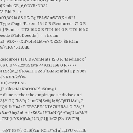
?$KmhcGE_6)Y0Y`5>DB2?
Z3-BhhP_s+
@^-IdY(3G?ld 9&%Z. 7@FEL;W,mW.V(K=b9*?
pe /Page /Parent 154 0 R /Resources 71 0 R
t ] /Font << /TT2 162 0 R /TT4 164 0 R /TT6 166 0
5Decode /FlateDecode ] >> stream
3_93X+>>XiI7bIa4LM+u7/CZZQ..$BH).In
IfO/*5,1iU:lb`.
sources 11 0 R /Contents 12 0 R /MediaBox [
166 0 R >> /ExtGState << /GS1 168 0 R >> >>
u[bV]sH.2c(M_ja[PA&11:U2oG]tAM6Zm]KfUp N86?
tRE^`ZfI``)s-
DH(Gmc)! Bo1-
Rj7+Ck%tIJ>KbO4O/R'.uS0m@I-
d'une recherche empirique se divise en 4
j)2$Yt'1Q:"h&Rp?4mC?$5c9g`k; 8;V^q8TH&d'g7-
ECH*Q&JkHuJrTiEBYAEEf,NI'679HR&.hO-7&("?
s %u=7h@2n! ,Ad!+S6S#^1H3.sN'Q6A*a;jUkoM/H!
_7EI\^(lfY&)Gj%(qI ).D](U][fhCZ]Zs4tWZ"9[-
T-(!9Y(s'Oat6)%i;=KChJ*c$u]agIFU>icaaIb-