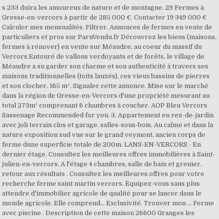
s 233 duira les amoureux de nature et de montagne. 29 Fermes à
Gresse-en-vercors à partir de 285 000 €. Contacter 19 349 000 €
Calculer mes mensualités. Filtrer. Annonces de fermes en vente de
particuliers et pros sur ParuVendu.fr Découvrez les biens (maisons,
fermes à rénover) en vente sur Méaudre, au coeur du massif du
Vercors.Entouré de vallons verdoyants et de forêts, le village de
Méaudre a su garder son charme et son authenticité à travers ses
maisons traditionnelles (toits lauzés), ces vieux bassins de pierres
et son clocher. 165 m². Signaler cette annonce. Mise sur le marché
dans la région de Gresse-en-Vercors d'une propriété mesurant au
total 273m² comprenant 6 chambres à coucher. AOP Bleu Vercors
Sassenage Recommended for you. 3. Appartement en rez-de-jardin
avec joli terrain clos et garage. salles-sous-bois. Au calme et dans la
nature exposition sud vue sur le grand veymont, ancien corps de
ferme dune superficie totale de 200m. LANS-EN-VERCORS - En
dernier étage. Consultez les meilleures offres immobilières à Saint-
julien-en-vercors. A l'étage 4 chambres, salle de bain et grenier.
retour aux résultats . Consultez les meilleures offres pour votre
recherche ferme saint martin vercors. Équipez-vous sans plus
attendre d'immobilier agricole de qualité pour se lancer dans le
monde agricole. Elle comprend... Exclusivité. Trouver mon ... Ferme
avec piscine . Description de cette maison 26600 Granges les