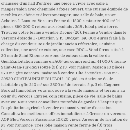
chaussée d'un hall d'entrée, une pièce à vivre avec salle à
manger/salon avec cheminée à foyer ouvert, une cuisine équipée de
meubles en chêne et électroménager, une salle de bain, un wc.
Acheter. 1. Lans-en-Vercors Ferme de 1820 restaurée 400 m² 14
pièces 360 000 € retour aux résultats . 2:19 . Idéal pied à terre.
Trouvez votre ferme à vendre Drôme (26). Ferme à Vendre dans le
Vercors épisode 1 - Duration: 2:19. Budget : 140 000 euros frais à la
charge du vendeur Rez de jardin : ancien réfectoire, 1 cuisine
collective, une arrière cuisine, une cave RDC … Vend ferme situé à
20 mn de Saint Etienne en zone de coteau dans la vallée du
Gier.Exploitation caprine en AOP qui comprend m… 41 000 € ferme
Saint-Jean-sur-Reyssouze (01) 2:19. Voir maison. Maison 10 pièces
273 m². gite vercors : maisons à vendre. Gîte à vendre - 268 m² -
29520 CHATEAUNEUF DU FAOU - 10 pièces Ancienne école
habitable / gîte 240 m² sur 2300 m² de terrain. 5 p. 3 ch. L'agence
Béroud Immobilier vous propose à la vente maisons et terrains au
cœur du Vercors. Entrée, coin cuisine, pièce de vie, salle de bains
avec wc. Nous vous conseillons toutefois de garder à l'esprit que
l'exploitation agricole à vendre est aussi vendue d'occasion.
Consultez les meilleures offres immobilières à Gresse-en-vercors.
AOP Bleu Vercors Sassenage 10,620 views. Au coeur de la station de
gr Voir l'annonce. Très jolie maison vente ferme de (3) trois