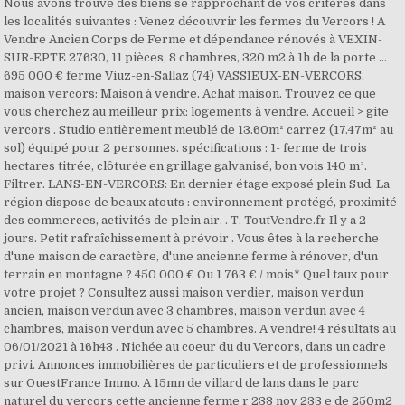
Nous avons trouvé des biens se rapprochant de vos critères dans
les localités suivantes : Venez découvrir les fermes du Vercors ! A
Vendre Ancien Corps de Ferme et dépendance rénovés à VEXIN-
SUR-EPTE 27630, 11 pièces, 8 chambres, 320 m2 à 1h de la porte …
695 000 € ferme Viuz-en-Sallaz (74) VASSIEUX-EN-VERCORS.
maison vercors: Maison à vendre. Achat maison. Trouvez ce que
vous cherchez au meilleur prix: logements à vendre. Accueil > gite
vercors . Studio entièrement meublé de 13.60m² carrez (17.47m² au
sol) équipé pour 2 personnes. spécifications : 1- ferme de trois
hectares titrée, clôturée en grillage galvanisé, bon vois 140 m².
Filtrer. LANS-EN-VERCORS: En dernier étage exposé plein Sud. La
région dispose de beaux atouts : environnement protégé, proximité
des commerces, activités de plein air. . T. ToutVendre.fr Il y a 2
jours. Petit rafraîchissement à prévoir . Vous êtes à la recherche
d'une maison de caractère, d'une ancienne ferme à rénover, d'un
terrain en montagne ? 450 000 € Ou 1 763 € / mois* Quel taux pour
votre projet ? Consultez aussi maison verdier, maison verdun
ancien, maison verdun avec 3 chambres, maison verdun avec 4
chambres, maison verdun avec 5 chambres. A vendre! 4 résultats au
06/01/2021 à 16h43 . Nichée au coeur du du Vercors, dans un cadre
privi. Annonces immobilières de particuliers et de professionnels
sur OuestFrance Immo. A 15mn de villard de lans dans le parc
naturel du vercors cette ancienne ferme r 233 nov 233 e de 250m2