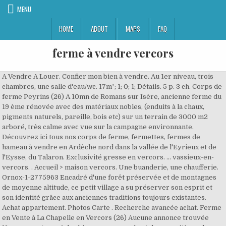
MENU
HOME
ABOUT
MAPS
FAQ
ferme à vendre vercors
A Vendre A Louer. Confier mon bien à vendre. Au 1er niveau, trois
chambres, une salle d'eau/wc. 17m²; 1; 0; 1; Détails. 5 p. 3 ch. Corps de
ferme Peyrins (26) A 10mn de Romans sur Isère, ancienne ferme du
19 ème rénovée avec des matériaux nobles, (enduits à la chaux,
pigments naturels, pareille, bois etc) sur un terrain de 3000 m2
arboré, très calme avec vue sur la campagne environnante.
Découvrez ici tous nos corps de ferme, fermettes, fermes de
hameau à vendre en Ardèche nord dans la vallée de l'Eyrieux et de
l'Eysse, du Talaron. Exclusivité gresse en vercors. ... vassieux-en-
vercors. . Accueil > maison vercors. Une buanderie, une chaufferie.
Ornox-1-2775963 Encadré d'une forêt préservée et de montagnes
de moyenne altitude, ce petit village a su préserver son esprit et
son identité grâce aux anciennes traditions toujours existantes.
Achat appartement. Photos Carte . Recherche avancée achat. Ferme
en Vente à La Chapelle en Vercors (26) Aucune annonce trouvée