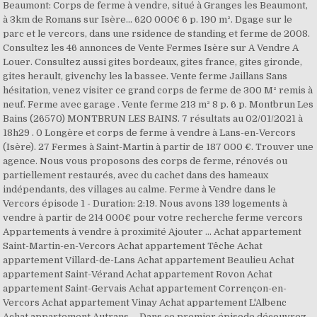
Beaumont: Corps de ferme à vendre, situé à Granges les Beaumont,
à 3km de Romans sur Isère... 620 000€ 6 p. 190 m². Dgage sur le
parc et le vercors, dans une rsidence de standing et ferme de 2008.
Consultez les 46 annonces de Vente Fermes Isère sur A Vendre A
Louer. Consultez aussi gites bordeaux, gites france, gites gironde,
gites herault, givenchy les la bassee. Vente ferme Jaillans Sans
hésitation, venez visiter ce grand corps de ferme de 300 M² remis à
neuf. Ferme avec garage . Vente ferme 213 m² 8 p. 6 p. Montbrun Les
Bains (26570) MONTBRUN LES BAINS. 7 résultats au 02/01/2021 à
18h29 . 0 Longère et corps de ferme à vendre à Lans-en-Vercors
(Isère). 27 Fermes à Saint-Martin à partir de 187 000 €. Trouver une
agence. Nous vous proposons des corps de ferme, rénovés ou
partiellement restaurés, avec du cachet dans des hameaux
indépendants, des villages au calme. Ferme à Vendre dans le
Vercors épisode 1 - Duration: 2:19. Nous avons 139 logements à
vendre à partir de 214 000€ pour votre recherche ferme vercors
Appartements à vendre à proximité Ajouter ... Achat appartement
Saint-Martin-en-Vercors Achat appartement Têche Achat
appartement Villard-de-Lans Achat appartement Beaulieu Achat
appartement Saint-Vérand Achat appartement Rovon Achat
appartement Saint-Gervais Achat appartement Corrençon-en-
Vercors Achat appartement Vinay Achat appartement L'Albenc
Achat appartement Autrans … Dans ce premier épisode découvrez