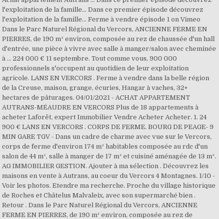
l'exploitation de la famille… Dans ce premier épisode découvrez
l'exploitation de la famille… Ferme à vendre épisode 1 on Vimeo
Dans le Parc Naturel Régional du Vercors, ANCIENNE FERME EN
PIERRES, de 190 m² environ, composée au rez de chaussée d'un hall
d'entrée, une pièce à vivre avec salle à manger/salon avec cheminée
à ... 224 000 € 11 septembre. Tout comme vous, 900 000
professionnels s'occupent au quotidien de leur exploitation
agricole. LANS EN VERCORS . Ferme à vendre dans la belle région
de la Creuse, maison, grange, écuries, Hangar à vaches, 32+
hectares de pâturages. 04/01/2021 - ACHAT APPARTEMENT
AUTRANS-MÉAUDRE EN VERCORS Plus de 18 appartements à
acheter Laforêt, expert Immobilier Vendre Acheter Acheter. 1. 24
900 € LANS EN VERCORS . CORPS DE FERME. BOURG DE PEAGE- 9
MIN GARE TGV - Dans un cadre de charme avec vue sur le Vercors,
corps de ferme d'environ 174 m² habitables composée au rdc d'un
salon de 44 m², salle à manger de 17 m² et cuisiné aménagée de 13 m².
AG IMMOBILIER GESTION. Ajouter à ma sélection . Découvrez les
maisons en vente à Autrans, au coeur du Vercors 4 Montagnes. 1/10 -
Voir les photos. Etendre ma recherche. Proche du village historique
de Roches et Châtelus Malvaleix, avec son supermarché bien .
Retour . Dans le Parc Naturel Régional du Vercors, ANCIENNE
FERME EN PIERRES, de 190 m² environ, composée au rez de