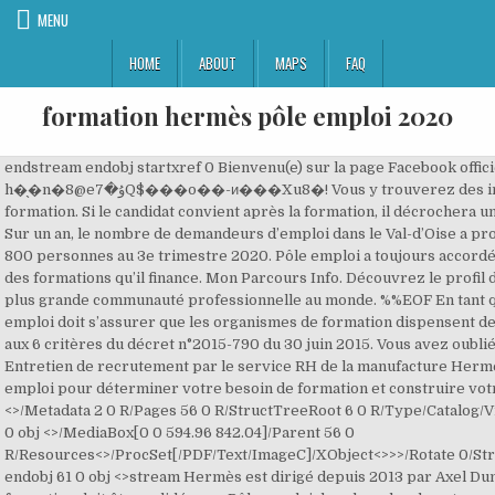
MENU
HOME
ABOUT
MAPS
FAQ
formation hermès pôle emploi 2020
endstream endobj startxref 0 Bienvenu(e) sur la page Facebook officielle Pôle emploi de Blois. h�̖�n�8@eۇ�7Q$���o��-и���Xu8�! Vous y trouverez des informations autour de l'emploi et la formation. Si le candidat convient après la formation, il décrochera un contrat à durée indéterminée (CDI). Sur un an, le nombre de demandeurs d’emploi dans le Val-d’Oise a progressé de 6,5% pour atteindre 120 800 personnes au 3e trimestre 2020. Pôle emploi a toujours accordé la plus grande attention à la qualité des formations qu’il finance. Mon Parcours Info. Découvrez le profil de Guillaume Bonnard sur LinkedIn, la plus grande communauté professionnelle au monde. %%EOF En tant que financeur de formation, Pôle emploi doit s’assurer que les organismes de formation dispensent des formations de qualité en répondant aux 6 critères du décret n°2015-790 du 30 juin 2015. Vous avez oublié d'enregistrer votre CV ? puis Entretien de recrutement par le service RH de la manufacture Hermès. Bénéficiez de l’expertise de Pôle emploi pour déterminer votre besoin de formation et construire votre projet. endstream endobj 59 0 obj <>/Metadata 2 0 R/Pages 56 0 R/StructTreeRoot 6 0 R/Type/Catalog/ViewerPreferences 76 0 R>> endobj 60 0 obj <>/MediaBox[0 0 594.96 842.04]/Parent 56 0 R/Resources<>/ProcSet[/PDF/Text/ImageC]/XObject<>>>/Rotate 0/StructParents 0/Tabs/S/Type/Page>> endobj 61 0 obj <>stream Hermès est dirigé depuis 2013 par Axel Dumas, membre de la 6e génération. La formation doit être validée par Pôle emploi dans le cadre de votre projet personnalisé d'accès à l'emploi (PPAE). Pays de Montbéliard - Formation L'école Boudard à Bethoncourt forme pour Hermès : en vous sommeille peut-être un sellier maroquinier . Dernier Prime de l’année, le Vans World Cup of Surfing (24 nov. au 6 déc.) View the profiles of professionals named "Julie Pham" on LinkedIn. Télécandidatez sur le site www.pole-emploi.fr ou envoyez votre CV par courrier à l’agence Pôle Emploi, 8 rue Edmond Fortin, 77130 Montereau-Fault-Yonne ou par mail ape.77054@pole-emploi.fr Les résultats affichés sont des annonces doffre demploi qui correspondent à votre requête. Pas de pré requis nécessaire en couture. Comment procéder à votre actualisation mensuelle auprès de Pôle Emploi pour percevoir votre allocation chômage. Créez votre CV Indeed à partir du fichier «, En créant un CV Indeed, vous acceptez les, Les résultats affichés sont des annonces doffre demploi qui correspondent à votre requête. Hermès mène un vaste plan de recrutement et de formation depuis 2018. Objectif : l’embauche de 250 salariés. M'inscrire, me réinscrire. Pôle emploi, your recruitement partner; Emploi Store. Fondée en 2008, la Fondation d’entreprise Hermès soutient des projets dans les domaines de la création artistique, la formation et la transmission des savoir-faire, la biodiversité et la préservation des environnements. La nouvelle offre de service sera progressivement déployée à partir du 1 er janvier 2020, et tous les conseillers de Pôle emploi seront formés à cette nouvelle offre d’ici l’été 2020. �����Y����Լ�� h�bbd```b``����d3�d�"�l@$�&�&�H֥`�u`��`RD6��0�dO$��G����L@�N�D�6Љ�����@� ^�5 Indeed peut percevoir une rémunération de la part de ces employeurs, ce qui permet de maintenir la gratuité du site pour les chercheurs demploi. Le décret Qualité n°2015-790 du 30 juin 2015, applicable au 1er janvier 2017, lui apporte l’opportunité d’aller encore plus loin et de partager avec tous les financeurs les mêmes critères d’évaluation : voir l’instruction publiée au bulletin officiel de Pôle emploi le 19 avril. DEFI 83 vous propose des actions de formation financées et rémunérées par Pôle emploi sur l'Aire Toulonnaise à partir de septembre 2020. www.defi83.fr 04 94 09 44 09 Contact Créateur(rice) culinaire - bilingue français/néerlandais (H/... questions fréquentes sur Hermès Paris et leurs réponses. L’atelier de La Maroquinerie de la Tardoire a ouvert hier avec 22 personnes. 58 0 obj <> endobj Pour le moment, seul Jérémy Florès a quasiment assuré d’en être. Weston... dès novembre, 13 entreprises formeront à tour de rôle des artisans dans les métiers du cuir haut de gamme. Hermès, Repetto, J.M. Emplois : Hermès Formation, Paris (75) - octobre 2020 | Indeed.fr Naviguer vers Offres d'emploi , … Mes services en ligne; Mon conseiller; Mes aides Hermès renforce ainsi son ancrage dans le département, puisque l'entreprise fabrique déjà ses produits à Bogny-sur-Meuse, depuis 2004, au sein de la Maroquinerie des Ardennes. Tests pratiques de sélection Couture (CFA). Suite à la publication de la décision du Conseil constitutionnel validant cet article du Projet de Loi de Finances 2021, nous avons publié un article intitulé Pôle emploi va avoir accès aux relevés bancaires et téléphoniques des demandeurs d'emploi. Rechercher des offres. h�b``�g``*g```�_ɀ Tests pôle emploi (MRS). Un ballet de doigts agiles fait danser les outils de la coupe et du travail à la table dans les maroquineries. Assurer le suivi des congés/déplacements/formations des équipes ; Hermès International, société Holding du Groupe, recherche un(e) assistant(e) au sein de la…, En accordant une réelle importance aux hommes et aux…. Métiers de la finance et de la comptabilité, Métiers de la gestion des organisations et de l'administration, Métiers des industries extractives et de la construction, Métiers de l’informatique et des nouvelles technologies, Métiers de l'installation et de la maintenance, Métiers de la logistique et de la chaîne de l'approvisionnement, Métiers du marketing, de la publicité et des relations publiques, Métiers de la vente, du commerce et du service client, En savoir plus sur l'environnement de travail chez, En créant une alerte emploi, vous acceptez nos. La formation d'une durée de 18 mois sera dispensée ... Elle devrait débuter pour la première promotion dès mars 2020. C’est, avec le respect du temps long, le … There are 200+ professionals named "Julie Pham", who use LinkedIn to exchange information, ideas, and opportunities. Pôle emploi est le service public de l’emploi en France et centralise un ensemble de services pour faciliter la recherche d’emploi. Espace personnel, gérer mon dossier, déposer mon CV. Voici le calendrier 2021 des dates d'actualisation pour obtenir le versement de l'ARE d'un mois sur l'autre. Page 1 de 150 emplois. paris, le 17 mai 2019 hermÈs inaugure un pÔle rÉgional de formation au sein de sa nouvelle maroquinerie À... | 11 novembre 2020 Hermès est désormais implanté à M'actualiser. %PDF-1.7 %���� Guillaume indique 6 postes sur son profil. Il y en a 163 disponibles pour La Réunion sur Indeed.com, le plus grand site d'emploi mondial. La dextérité, testée avec Pôle emploi, l’emporte ici sur la formation d’origine. Vous êtes à la recherche d'un emploi : Pole Formation ? Nous travaillons avec Pôle Emploi, qui nous aide à recruter des candidats en leur faisant passer des tests d'aptitude lors de session de recrutement. * Chiffres au 30 juin 2020 Trouvez la formation qui vous correspond Grâce au nouveau moteur de recherche, trouvez les formations disponibles près de chez vous et utilisez les nombreux filtres … Stage - Assistant Chef de Projet Digital -. Fortement attaché à construire des relations durables avec ses partenaires locaux, Hermès mène une stratégie de recrutement en étroite col