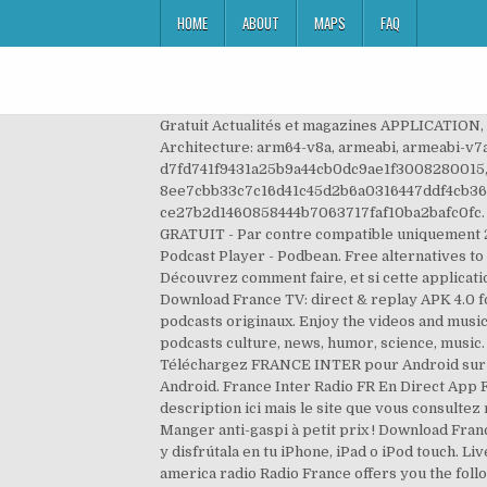
HOME
ABOUT
MAPS
FAQ
Gratuit Actualités et magazines APPLICATION, Android requis: Android 5.0+ (Lollipop, API 21), Signature: f364a4006d7d4585d045269f457d47a1d14e437f, Architecture: arm64-v8a, armeabi, armeabi-v7a, x86, x86_64, Fichier SHA1: eeb8e7a5bae66ece51de48d5984e831328931aa2, Fichier SHA1: d7fd741f9431a25b9a44cb0dc9ae1f3008280015, Fichier SHA1: d9879c4c30517709d643928e4277dded2bd0b8ef, Fichier SHA1: 8ee7cbb33c7c16d41c45d2b6a0316447ddf4cb36, Fichier SHA1: 7f6027daa223fee9ef07747d7f020ba4c0919ad1, Fichier SHA1: ce27b2d1460858444b7063717faf10ba2bafc0fc. Escucha en vivo y podcasts cultura, noticias, humor, ciencia, música. TÉLÉCHARGER FENNEC FREE INTER APK GRATUIT - Par contre compatible uniquement 2. No extra costs. Toutes les émissions et les chroniques de France Inter : votre radio en replay. Podcast App & Podcast Player - Podbean. Free alternatives to France Inter. France Inter pour Android Télécharger et installer - Télécharger France Inter 5.9.0 APK sur Popsilla. Découvrez comment faire, et si cette application existe uniquement sur mobile ou tablette, votez pour que son développement commence sur Windows 10 ! Download France TV: direct & replay APK 4.0 for Android. France Inter, radio d'actus générales, propose des émissions d'actualité, des magazines ainsi que des podcasts originaux. Enjoy the videos and music you love, upload original content, and share it all with friends, family, and the world on YouTube. Listen to live and podcasts culture, news, humor, science, music. Applications populaires dans les 24 dernières heures, Copyright © 2014-2021 APKPure Tous droits réservés. Téléchargez FRANCE INTER pour Android sur Aptoide dès maintenant ! France Inter Apps Download For PC Windows Latest. Download France Inter apk 5.12.2 for Android. France Inter Radio FR En Direct App FM gratuite. Listen to live and podcasts culture, news, humor, science, music Nous voudrions effectuer une description ici mais le site que vous consultez ne nous en laisse pas la possibilité. Download France Culture app for Android. France Musique. Too Good To Go - Manger anti-gaspi à petit prix ! Download France TV: direct & replay APK 4.0 for Android. Brief.me : l'actu qui compte Descarga la app France Inter - radio, podcasts y disfrútala en tu iPhone, iPad o iPod touch. Live radio and most popular radios from around the world by country live (over 80 countries, world radio, asia radio, america radio Radio France offers you the following advantages: Listen to your French online radio shows such as sport, music, politics. Radio France. Online & Offline. - France Inter (actus générales, économie, politique, musique, podcasts originaux) - franceinfo (news et infos 24/7) - France Bleu (radios locales, actualités des régions) - France Culture (culture, sciences, histoire, philo, podcasts) Bienvenue sur la page officielle du Club France Inter. Our application allows you to listen live to all radio stations and internet radios in France. Safe and Virus Free. Podcast App & Podcast Player - Podbean. By adding tag words that describe for Games&Apps, you're helping to make 