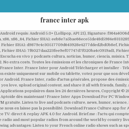
france inter apk
these Games and Apps be more discoverable by other APKPure users. Listen to live and podcasts culture, news, humor, science, music. Download France Inter app for Android. Our application allows you to listen live to all radio stations and internet radios in France. launched France Inter - radio, podcasts undefined suitable for Android operating system together with iOS nevertheless you can even install France Inter - radio, podcasts on PC or MAC. Toutes les émissions et les chroniques de France Inter : votre radio en replay. No virus. France Inter - Joyeuse, savante et populaire, France Inter est la radio généraliste de service public France Inter. Listen to live and podcasts culture, news, humor, science, music. See screenshots, read the latest customer reviews, and compare ratings for France Inter. France Inter Radio FM. We use cookies and other technologies on this website to enhance your user experience. 12.82 MB. Pour cela, il vous suffit de dire : “OK Google, réveil à 7h” ! User rating for FRANCE INTER: 3 ★ Radio France. France Inter Radio FR En Direct App FM gratuite. - France Inter (actus générales, économie, politique, musique, podcasts originaux) - franceinfo (news et infos 24/7) - France Bleu (radios locales, actualités des régions) - France Culture (culture, sciences, histoire, philo, podcasts) Download APK. Radio best online apps free android mobile station. 5.9 MB. APK (Administrasi PerKantoran) di SMK Wahid Hasyim - APK (Anak Paling Kece) APK (Anak paling kece) dan ADM (Artis dunia maya) - APK (Andministrasi PerKantoran) APK (Anti Pengaruh Kimcil) - APK (Anti pemerintah korupsi) APK (Band) - APK (anak pinggir X)pengadegan timur 4; APK (ilmu pengetehuan kelamin) - APK *Anak Paling Keccew* France Inter, radio d'actus générales, propose des émissions d'actualité, des magazines ainsi que des podcasts originaux. Les applications mobiles proposées par Radio France ©Radio France En tant qu'auditeur de Radio France, vous pouvez être sûr d'écouter votre radio préférée quand vous voulez, où que vous soyez, grâce à notre offre d'applications mobiles. Écouter le direct et les podcasts culture, infos, humour, sciences, musique Requires Android: Android 5.0+ (Lollipop, API 21), Signature: f364a4006d7d4585d045269f457d47a1d14e437f, Architecture: arm64-v8a, armeabi, armeabi-v7a, x86, x86_64, File SHA1: eeb8e7a5bae66ece51de48d5984e831328931aa2, File SHA1: d7fd741f9431a25b9a44cb0dc9ae1f3008280015, File SHA1: d9879c4c30517709d643928e4277dded2bd0b8ef, File SHA1: 8ee7cbb33c7c16d41c45d2b6a0316447ddf4cb36, File SHA1: 7f6027daa223fee9ef07747d7f020ba4c0919ad1, File SHA1: ce27b2d1460858444b7063717faf10ba2bafc0fc, LuluBox - Allow you to unlock all skin of FreeFire, War After: PvP action shooter 2021 (Open Beta). Download France Inter apk 5.12.2 for Android. Réveillez-vous avez France Inter et activez le réveil par commande vocale. GROUPE CANAL+. Download France Inter - radio, podcasts for PC free at BrowserCam. Free APK download. Ascolta musica dal vivo e podcast, notizie, umorismo, scienza, musica With Radio France, follow all the political, cultural, sporting and live information. instantanée, appels vidéo gratuits, NEKKI Epic Action Fighting Games. Radio France vous permet d'écouter les directs radio et les podcasts de France Inter, franceinfo, France Bleu, France Culture, France Musique, Fip, Mouv'. Find and compare Android apps similar to France Inter. v 1.9.6. Fip est une marque de Radio France (France Inter, franceinfo, France Bleu, France Culture, France Musique, Fip, Mouv’). Télécharger la dernière version de Radio France Android App APK par MocinApli : Tune in to these French radio stations (radio.francia1) (9.2) France Inter LW Jazz Radio Judaïques FM Nova Sauvagine VIBRATION Hotmixradio 90s Mosaïque FM Lyon 1ère RCM Fun Radio BFM Radio Radio 6 France Bleu Pays d'Auvergne Générations ... Radios France APK Versions. Free France Inter Apps Full Version Download For PC Laptop France Inter Apps Free Download For PC Windows 7/8/10/XP.France Inter Apps Full Version Download for Download France Inter apk 6.0.0 for Android. Download France Inter apk 6.4.0 for Android. Download latest version of France Inter app. Test du ... Show More. Votre nouvelle application en ligne Broadcaster France Inter France Libre est facile à … Votre nouvelle application France Inter Free France Online Broadcaster est facile à utiliser, rapide et totalement gratuite. Direct download. Fip - radio webradios jazz, groove, pop Download Radio FM France for PC - free download Radio FM France for PC/Mac/Windows 7,8,10, Nokia, Blackberry, 