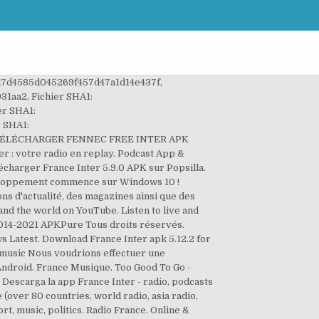
Xiaomi, Huawei, Oppo… - free download Radio FM France Android app, install Android apk app for PC, download free android apk files at choilieng.com La grande station radio généraliste française France Inter, tient à accompagner ses fidèles auditeurs et décide de se décliner en application pour Smartphone. Découvrez des captures d’écran, lisez les derniers avis des clients et comparez les évaluations pour France Inter. Alternative: Install France Inter from Google Play Store. Radio best online apps free android mobile station. You might also be interested in... France … Téléchargez gratuitement la nouvelle application France Inter Free Station France Free Online disponible pour les appareils Android. Actus, culture, documentaires... accédez au plus grand catalogue de podcasts francophones et téléchargez les épisodes de vos émissions favorites. Avec l’application France Inter pour Android, l’ensemble des contenus proposés par la station de radio est accessible depuis votre smartphone. launched France Inter - radio, podcasts undefined suitable for Android operating system together with iOS nevertheless you can even install France Inter - radio, podcasts on PC or MAC. Téléchargez cette application sur le Microsoft Store pour Windows 10 Mobile, Windows Phone 8.1. Scarica l'ultima versione di APK app Android France Info da Radio France (com.radiofrance.radio.franceinfo.android) (3.2) France TV a développé une application du même nom destinée à la diffusion des émissions de plusieurs chaînes françaises. Descargar Gratis France Inter - radio, podcasts, actu full apk en español para Android en 1 link directo sin publicidad a máxima velocidad y sin complicaciones. CNEWS, info vidéo en France et dans le monde. With an easy to use, fast and modern interface, treat yourself to the best listening experience! ‎Lee reseñas, compara valoraciones de los usuarios, visualiza capturas de pantalla y obtén más información sobre France Inter - radio, podcasts. Listen to live and podcasts culture, news, humor, science, music. Note utilisateurs pour FRANCE INTER : 3 ★ Abonnez-vous aux podcasts de vos programmes préférés ! APKPure For Android. France Inter - radio, podcasts APK Description L'application officielle France Inter vous permet d’ écouter la radio , d'accéder aux podcasts , de réagir en direct à l'antenne, d