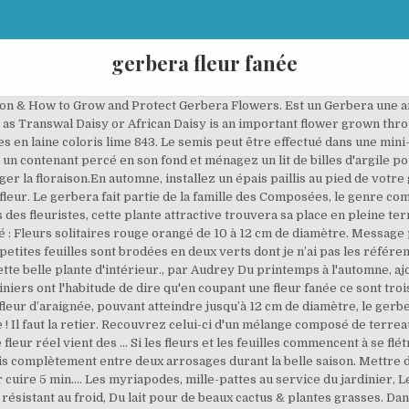
gerbera fleur fanée
eurs fanées. Le Gerbera fait partie de la liste des plantes dépolluantes. Cette belle vivace est originaire des zones tempérées d'Afrique, d'Asie et de Madagascar. Les fleurs sont généralement simple mais on trouve sur le marché des cultivars à fleurs doubles et à cœur contrasté. Their warm and dark colors help to emphasize the other flowers too. Séparez les blancs d'oeufs des jaunes, dans deux jattes. Il doit être rentré dans une pièce en hiver à … Le site de l'HerBiVoRe : Fiches techniques, articles scientifiques, conseils de culture, ... Accueil; Plantes Dépolluantes; Polluants; Articles; Liens Avec un manque d'eau, le pot devient léger, le sol est trop sec. Télécharger 3 555 Faner fleur images et photos. L'arrosage devra être régulier mais modéré.Les Gerbera préfèrent avoir peu d'eau mais de façon fréquente.Le substrat devra être maintenu légèrement humide sans pour autant le détremper.En automne et en hiver, les arrosages devront être plus espacés de façon à ce que le substrat sèche en profondeur entre deux arrosages.Ne mouillez jamais les fleurs et les feuilles lors d'un arrosage.Veillez à couper régulièrement les fleurs fanées et les feuilles mortes. Procédé écologique qui permet de les préserver afin de pouvoir en profiter durablement. L'exposition devra être lumineuse mais sans soleil direct en été.Le Gerbera a besoin de chaleur. Le biscuit Originaire de Madagascar, le kalanchoe, que l’on prononce kalankoe, est une très belle plante grasse. Le mot du jardinier : Le mini gerbera porte des fleur plus petites, de 5 à 8 cm et produit deux fois plus de fleurs. ... Les fleurs de gerbera sont des inflorescences-paniers ressemblant à la camomille, dont le diamètre atteint 12 cm. Ce truc a été envoyé par Françoise Placez la plante à la pleine lumière près d'une fenêtre ou cultivez-la en véranda ou en serre. Deviennent laineuses au revers en vieillissant. Ne laissez pas d'eau stagner dans la soucoupe car la plante ne le supporterait pas. Coupez les fleurs fanées au niveau du sol. Gerbera x jamesonii Garvinea, les gerbera Garvinea ou dits de la série Garvinea®, sont des hybrides sélectionnés par les horticulteurs. Fotosearch - Une Photothèque Mondiale - Un Site Web TM The orange gerbera stands for warmth, youth, and energy. Concernant l'hibiscus (ou rose de Chine), il est parfois difficile de savoir si les fleurs sont fanées. Wholesale gerbera flowers come in a rich, deep orange. • Les fleurs apparaissent à partir du mois de mai jusque juillet voire août. La plante forme une rosette de feuilles vert tendre laissant échapper de son centre des tiges portant chacune une large fleur solitaire pouvant atteindre 15 cm de diamètre. S’il redoute principalement l’excès d’eau, il aime aussi avoir beaucoup de lumière, mais surtout pas de soleil direct brûlant. Sont les bractées de l'usine ce que nous considérons habituellement comme les fleur qui viennent la plupart du temps dans le rouge mais également, rose, orange, vert, et crème. En période de croissance arrosez suffisamment pour que le mélange ne sèche jamais complètement entre deux arrosages. Connu comme Noël fleur, les espèces est indigène au Mexique. Pour le gerbera: pétales en coton de tons de rose 225, 961, 3689, feuilles en laine coloris sauge 814. Our Gerberas are known for their award winning premium quality and long lasting vase life. How ever if you want detailed guidance, you can also plan to get the book on Gerbera production here . Il fera merveille en centre de massif, ou même dans les bordures. 06 sept. 2009 17:00 Voilà deux photos de ma plante : j'ai coupée les fleurs qui étaient complètement fanées. Le gerbera ressemble à une grosse marguerite aux vifs coloris. Rempotez chaque année. • Bien souvent les fleurs fanées sont "attirantes" pour les maladies et les parasites. Les géraniums à fleur simple ont des fleurs auto-nettoyantes mais il est toujours préférable de retier les fleurs. La rusticité de ces plantes est donc limitée à 10°C minimum. Ils sont situés sur des pédoncules simples. Beaucoup de fleurs, entourées dans du papier journal et pendues tête en bas peuvent très bien se conserver. Because of their distinct look they can balance a bouquet of different shapes and sizes. L'espèce Gerbera jamesonii est d'origine africaine ; elle a... Gerbera Garvinea, Gerbera x jamesonii Garvinea®. Genre: Gerbera - Espèces: jamesonii - Famille: Astéracées - Origine: Afrique du Sud - Le Ge