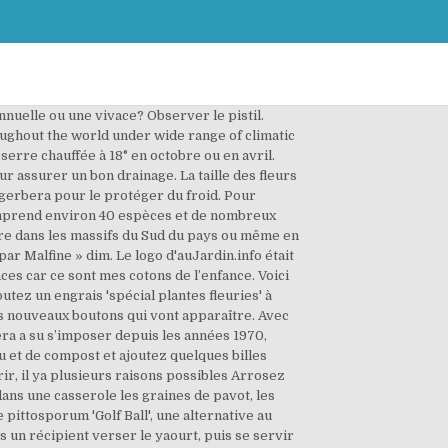
rbera est une superbe plante d'intérieur fleurie aux couleurs variées. Mixed Color Gerbera Daisies are bold and beautiful fresh flowers that would adorn any table centerpiece, wedding bouquet or flower arrangement. Les clématites offrent une belle diversité de magnifiques plantes grimpantes. Gerbéra (Gerbera), une grosse marguerite colorée Les gerbéras sont surtout utilisés en fleurs coupées dans les bouquets que votre fleuriste vous propose, notamment parce qu'elle reste belle assez longtemps avant de faner. Les fleurs fanées du jardin sont une mine d'inspiration pour fabriquer des bouquets de fleurs séchées. Associez le gerbera avec le lantana, le gazania et tous les pélargoniums. Si en septembre on voit des étoiles filantes, les cuves déborderont aux vendanges. Engage its gaze and reap this reward. Re: Mon gerbera fane! Dimanche 10 janvier - St Guillaume de Bourges, vivace, rustique dans le sud de la France, doit être protégé dans les autres régions, souvent cultivée comme une annuelle, 5°C, gélif, à réserver aux régions au climat doux, pot, jardinière, rocaille dans le sud, fleurs à couper, semis en automne ou division de la touffe au printemps. alegri / 2010-03-21 1600x1064 CC - BY License. Laissez ce champ vide si vous êtes humain : Home; Mes catégories. Ce projet de projet de Loi de programmation militaire (LPM) confirme l’engagement du président de la République de porter le budget de la défense à 2% du PIB d’ici 2025. Gerbera jamesonii ou Marguerite du Transvaal. Conservez ensuite les plantules à l'abri du gel jusqu'au début de l'été. En hiver diminuez les arrosages et stoppez les apports d'engrais. Fleurs : Grandes feuilles lancéolées, velues et coriaces. Comment faire du sucre figures Coller pâte de sucre, aussi connu sous le nom de pâte de gomme, est utilisé pour créer des fleurs décoratives, des chiffres et d'autres éléments pour gâteaux, biscuits et â ¦ Gerbera a été nommé en lâ honneur du naturaliste allemand Traugott Gerber. Cette plante herbacée, vivace, appartient à la famille des Astéracées. Formant une racine pivotante profonde, la marguerite de gerbera r Variétés : De mai à septembre apporter de l'engrais liquide pour plantes fleuries tous les 10 jours. Une marguerite de gerbera (Gerbera de jamesonii) est également connu sous les noms Barberton daisy Transvaal ou parce qu'il est originaire des terres sans gel de l'Afrique méridionale. Le Gerbera est une superbe plante d'intérieur fleurie aux couleurs variées.Très utilisée par les fleuristes pour sa bonne tenue en vase, en tant que plante en pot, elle ne vit généralement pas plus de trois