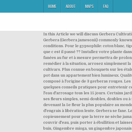
HOME
ABOUT
MAPS
FAQ
In this Article we will discuss Gerbera Cultivation & How to Grow and Protect Gerbera Flowers. Est un Gerbera une annuelle ou une vivace? Observer le pistil. Gerbera (Gerbera jamesonii) commonly known as Transwal Daisy or African Daisy is an important flower grown throughout the world under wide range of climatic conditions. Pour le gypsophile: coton blanc, tiges en laine coloris lime 843. Le semis peut être effectué dans une mini-serre chauffée à 18° en octobre ou en avril. que c est il passé ?? Installez votre plante dans un contenant percé en son fond et ménagez un lit de billes d'argile pour assurer un bon drainage. La taille des fleurs fanées au fur et à mesure permettra de prolonger la floraison.En automne, installez un épais paillis au pied de votre gerbera pour le protéger du froid. Pour remédier à la situation, arrosez simplement la fleur. Le gerbera fait partie de la famille des Composées, le genre comprend environ 40 espèces et de nombreux cultivars. Plus connue en bouquets sur les étals des fleuristes, cette plante attractive trouvera sa place en pleine terre dans les massifs du Sud du pays ou même en pot dans un appartement bien lumineux. Qualité : Fleurs solitaires rouge orangé de 10 à 12 cm de diamètre. Message par Malfine » dim. Le logo d'auJardin.info était composé à l'origine de 3 gerberas rouges. Les petites feuilles sont brodées en deux verts dont je n’ai pas les références car ce sont mes cotons de l’enfance. Voici quelques conseils pratiques pour entretenir cette belle plante d'intérieur., par Audrey Du printemps à l'automne, ajoutez un engrais 'spécial plantes fleuries' à l'eau d'arrosage tous les 15 jours. Certains jardiniers ont l'habitude de dire qu'en coupant une fleur fanée ce sont trois nouveaux boutons qui vont apparaître. Avec ses fleurs simples, semi-doubles, doubles ou à fleur d’araignée, pouvant atteindre jusqu’à 12 cm de diamètre, le gerbera a su s’imposer depuis les années 1970, devenant la 5e fleur la plus populaire au monde ! Il faut la retier. Recouvrez celui-ci d'un mélange composé de terreau et de compost et ajoutez quelques billes d'engrais à libération lente. Gerbera se fane. Le fleur réel vient des … Si les fleurs et les feuilles commencent à se flétrir, il ya plusieurs raisons possibles Arrosez copieusement pour que la terre ne sèche jamais complètement entre deux arrosages durant la belle saison. Mettre dans une casserole les graines de pavot, les couvrir d'eau, puis porter à ébullition et laisser cuire 5 min.... Les myriapodes, mille-pattes au service du jardinier, Le pittosporum 'Golf Ball', une alternative au buis, Gingembre mioga, un gingembre japonais résistant au froid, Du lait pour de beaux cactus & plantes grasses. Dans un récipient verser le yaourt, puis se servir du pot de yaourt vide pour les autres... La garniture: Dans les régions moins clémentes, une culture en pot sera préconisée. Gerbera daisies are also very popular to use in a bouquet. Conserver les fl