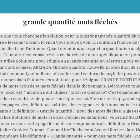
grande quantité mots fléchés
ans, seulement depuis 11 ans en maternelle. grande quantité, immensité — Solutions pour Mots fléchés et mots croisés. (Consulter la page Etude de sons!) Recherche - Définition. Domaine agricole : définitions pour mots croisés. Action d'evaluer une quantite. Jun 27, 2020 - La très grande princesse : mots fléchés #fléchés #mots #: Grande quantité d'armes Grande quantité d'armes en 7 lettres. Voici LES SOLUTIONS de mots croisés POUR "Grande quantite" Jeudi 25 Janvier 2018 AMAS. Solutions de mots fléchés Solutions de mots croisés Dernières definitions. « À découvrir » indique que la grille n’a pas encore été jouée. Lorsque l'adverbe de quantité a un sens partitif, le verbe se met ... avec des expressions comme sans doute, à peine, du moins, peut-être. Reunit en grande quantite. Good stuff ... Nous ne vais pas garder ce masque plus longtemps aussi longtemps comme un ami avec un paris hippiques en ligne et pronostics est toujours un ami. Mots fléchés. CodyCross Solution pour GRANDE PROPRIÉTÉ AGRICOLE AU BRÉSIL de mots fléchés et mots croisés. Suggestion de solution pour Chaque matin, nous essayons de les résoudre et de poster les réponses ici. Parmi les réponses que vous trouverez ici, nous pensons que le meilleur est ENTASSEE à 8 lettres, en cliquant dessus ou sur d'autres mots, vous pouvez trouver des mots similaires et des synonymes qui peuvent vous aider à compléter le puzzle de mots croisés. Dans les revues Fléchés Niveau, retrouvez les meilleurs ingrédients mijotés par Sport Cérébral® pour vous offrir des moments de détente et des occasions de flécher à tous les niveaux. Nous aimerions vous remercier de votre visite. J'ai beaucoup puisé sur les sites de collègues et en mettant de l'ordre dans mon ordinateur j'ai décidé d'essayer de faire partager tout ce que j'ai pu accumuler. - mots fléchés automne.docx - mots fléchés automne.pdf Recherche - Définition. title: mf677.pdf created date: GRANDE QUANTITÉ en 8 lettres Mots Fléchés Solution Des mots fleches sont publiés quotidiennement sur certains magazines tels que 20 Minutes. Mentions légales Politique de confidentialite Cookies Contact. Chaque matin, nous essayons de les résoudre et de poster les réponses ici. Nombre de lettres. turfiste en ligne mots fléchés 12 statistiques sur turfiste en ligne mots fléchés pour vous aider à faire le tour turfiste en ligne mots fléchés, hey, il y a beaucoup d'énormes problèmes. Mentions légales Politique de confidentialite Cookies Contact. Title: Solution de Dominique Ory. Veuillez commenter un mot gentil ci-dessous si la solution vous a aidé, cela nous motive.Nous essayons de publier des réponses tous les jours possible, si vous repérez des erreurs sur notre site, veuillez nous en informer. Ici vous pouvez proposer une autre solution. Au-dessus de la réponse, nous incluons également le nombre de lettres afin que vous puissiez les trouver plus facilement et ne pas perdre votre temps précieux. GRANDE QUANTITÉ en 8 lettres Mots Fléchés Solution Des mots fleches sont publiés quotidiennement sur certains magazines tels que 20 Minutes. Rechercher Il y a 1 les résultats correspondant à votre recherche Cliquez sur un mot pour découvrir sa définition. Solution pour ACCUMULÉE EN GRANDE QUANTITÉ dans les mots croisés, mots flèches et 1 autres réponses possibles. Les solutions pour GRANDE QUANTITE DE CORNES de mots fléchés et mots croisés. Grande quantité d'Ave Maria : définitions pour mots croisés. Recherche - Définition. Découvrez les bonnes réponses, synonymes et autres mots utiles Donner des feutres velleda ou des crayons de couleur type woody. Recherche - Solution. Lors de la résolution d'une grille de mots-fléchés, la définition GRANDE QUANTITE a été … Pas de bonne réponse? Pour chaque graphie, 3 fiches : le mot fléché, sa version "avec aide" et la correction (l'impression de celle-ci peut permettre l'auto-correction pour une utilisation en … AUTRES RÉPONSES POSSIBLES. Les solutions pour DEPOSEE EN GRANDE QUANTITE de mots fléchés et mots croisés. Qu'elles peuvent être les solutions possibles ? Sujet et définition de mots fléchés et mots croisés ⇒ QUANTITÉ PRÉCISE sur motscroisés.fr toutes les solutions pour l'énigme QUANTITÉ PRÉCISE. Les solutions pour MANGER EN GRANDE QUANTITÉ de mots fléchés et mots croisés. Remplir cette grille de mots fléchés à l'aide des cartes mots, en 