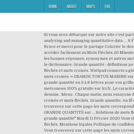
HOME
ABOUT
MAPS
FAQ
Si vous avez débarqué sur notre site c’est parce que vous cherchez la solution pour la question Grande quantité du mots fléchés. Quant definition is - an expert at analyzing and managing quantitative data. ... 8 Free lessons to learn French Vous pouvez voir la solution à l'indice de mots croisés Une très petite quantité sur … Bravo et merci pour le partage Colorier le dessin illustrant l'automne. Quant definition, an expert in quantitative analysis. Ajouter cette page aux favoris pour accéder facilement au Mots Fléchés 20 Minutes. Ce moteur est consacré à la recherche de mots spécifiquement pour les mots croisés et mots fléchés. Découvrez les bonnes réponses, synonymes et autres mots utiles Solutions pour réunie en grande quantité en 8 lettres pour vos grilles de mots croisés et mots fléchés dans le dictionnaire. Grande quantité : définitions pour mots croisés. ARMADA. Grande quantité, nouvelle proposition de solution pour "Grande quantité". Aide mots fléchés et mots croisés. Wattpad connects a global community of millions of readers and writers through the power of story Sujet et définition de mots fléchés et mots croisés ⇒ GRANDE TORTUE MARINE sur motscroisés.fr toutes les solutions pour l'énigme GRANDE TORTUE MARINE avec 5 lettres. FLOPEE. Solutions pour grande quantité en 3 à 8 lettres pour vos grilles de mots croisés et mots fléchés dans le dictionnaire. Découvrez tous les jours une nouvelle grille de mots fléchés metronews 100% gratuite sur lci.fr. Le caractère joker est * mais on peut utiliser "la barre d'espace". C’est exactement ce que je cherchais pour mes CP, mots et dessins . Menu . Chaque matin, nous essayons de les résoudre et de poster les réponses ici. Fournir en trop grande quantite. C'est un dictionnaire pour les mots croisés et mots fléchés. Grande quantite. Au fil des pages, des définitions subtiles, des énigmes et des bons mots, le tout saupoudré d'un zeste d'humour. Vous trouverez sur cette page les mots correspondants à la définition « Grande quantité » pour des mots fléchés. Sujet et définition de mots fléchés et mots croisés ⇒ GRANDE QUANTITÉ sur … Solutions de mots fléchés Solutions de mots croisés Dernières definitions. Voici LES SOLUTIONS de mots croisés POUR "Manger en grande quantité" Mardi 11 Février 2020 Vous trouverez sur cette page les mots correspondants à la définition « Grande quantité d'Ave Maria » pour des mots fléchés. Mentions légales Politique de confidentialite Cookies Contact. CommeUneFleche.com Accueil Rechercher. Nous aimerions vous remercier de votre visite. Vous trouverez sur cette page les mots correspondants à la définition « Grande quantité » pour des mots fléchés. Grande quantite arme. Les solutions pour P GRANDE QUANTITE de mots fléchés et mots croisés. Découvrez les bonnes réponses, synonymes et autres types d'aide pour résoudre chaque puzzle. mots fléchés Noël - chez Camille Je suis enseignante depuis 34 