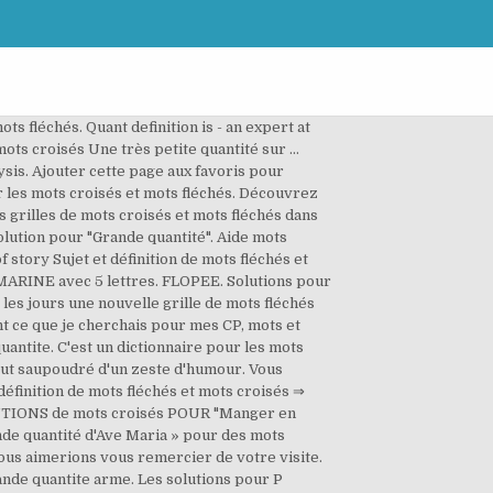
utilisant l'écriture majuscules: demander aux élèves de copier les mots sur fond bleu. Rechercher un indice: Mots Fleches Solution 5265 Décembre 24 2020. Nous sommes très heureux que vous ayez atteint notre site avec l'indice de mots croisés Une très petite quantité et nous espérons que c'est le seul site dont vous aurez besoin pour résoudre les mots croisés à chaque fois. Article de claudia Sujet et définition de mots fléchés et mots croisés ⇒ DÉPOSÉE EN GRANDE QUANTITÉ sur motscroisés.fr toutes les solutions pour l'énigme DÉPOSÉE EN GRANDE QUANTITÉ. Solutions de mots fléchés Solutions de mots croisés Dernières definitions. Au-dessus de la réponse, nous incluons également le nombre de lettres afin que vous puissiez les trouver plus facilement et ne pas perdre votre temps précieux. Mots fléchés - 100 grilles gratuites de Mots fléchés en ligne. Menu . L'Utilisation de ces marques sur motscroisés.fr est uniquement à des fins d'information. 3 réflexions sur « Mots mêlés & fléchés de Noël pour les GS » Krine 15 décembre 2020 à 00:42. Rechercher Il y a 1 les résultats correspondant à votre recherche Cliquez sur un mot pour découvrir sa définition. Trop grande quantite. Découvrez les bonnes réponses, synonymes et autres types d'aide pour résoudre chaque puzzle. On a trouvé 44 solutions pour: Grande grille 016 Author: Dominique Created Date: 6/12/2014 8:17:23 AM 27 déc. Découvrez les bonnes réponses, synonymes et autres mots utiles grande quantité — Solutions pour Mots fléchés et mots croisés. Si vous avez débarqué sur notre site c’est parce que vous cherchez la solution pour la question Grande quantité du mot croisé. Grande quantité : définitions pour mots croisés. See more. (Computer Science) informal a highly paid computer specialist with a degree in a quantitative science, employed by a financial house to predict the future price movements of … motscroisés.fr n'est pas affilié à SCRABBLE®, Mattel®, Spear®, Hasbro®, Zynga® with Friends de quelque manière que ce soit. Notre équipe a fini par résoudre le mots fléchés 20 Minutes du jour. GRANDE QUANTITÉ en 8 lettres Mots Fléchés Solution Des mots fleches sont publiés quotidiennement sur certains magazines tels que 20 Minutes. Grande quantité, Solutions pour: Grande quantité - mots fléchés et mots croisés. Découvrez les bonnes réponses, synonymes et autres mots utiles Vous trouverez ci-dessous la solution pour la question En Petite Quantité du Mots Fléchés 20 Minutes. Grande quantité d'armes en 7 lettres. En Petite Quantité Solutions Mots Fléchés 20 Minutes. Recherche - Solution. grande quantitÉ existez agacÉe d'avoir trompÉe rend hommage doubles rÈgles le gangey coule Éroder goinfre crÉtin gÉnÉrales traÎneau astucieux piquant ennuis site