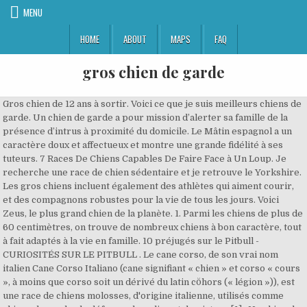
MENU
HOME
ABOUT
MAPS
FAQ
gros chien de garde
Gros chien de 12 ans à sortir. Voici ce que je suis meilleurs chiens de
garde. Un chien de garde a pour mission d’alerter sa famille de la
présence d’intrus à proximité du domicile. Le Mâtin espagnol a un
caractère doux et affectueux et montre une grande fidélité à ses
tuteurs. 7 Races De Chiens Capables De Faire Face à Un Loup. Je
recherche une race de chien sédentaire et je retrouve le Yorkshire.
Les gros chiens incluent également des athlètes qui aiment courir,
et des compagnons robustes pour la vie de tous les jours. Voici
Zeus, le plus grand chien de la planète. 1. Parmi les chiens de plus de
60 centimètres, on trouve de nombreux chiens à bon caractère, tout
à fait adaptés à la vie en famille. 10 préjugés sur le Pitbull -
CURIOSITÉS SUR LE PITBULL . Le cane corso, de son vrai nom
italien Cane Corso Italiano (cane signifiant « chien » et corso « cours
», à moins que corso soit un dérivé du latin cŏhors (« légion »)), est
une race de chiens molosses, d'origine italienne, utilisés comme