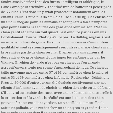
faudra aussi vérifier l'eau des furets. Intelligent et athlétique, le
Cane Corso peut atteindre 70 centimètres de hauteur et peser près
de 55 kilos. C’est donc un parfait protecteur notamment avec les
enfants. Taille : Entre 71 à 86 cm Poids : De 45 à 90 kg . Ces chiens ont
un amour inégalé pour les humains et sont prêts à faire n’importe
quoi pour assurer la sécurité des gens et de leur maison. C'est un
chien gentil et calme surtout quand il est entouré par des enfants.
Cordialement. Source : TheDogWallpaper . Le Bulldog Anglais. C’est
un excellent chien de garde. Ils suivent un processus d'inscription
qualitatif et sont systématiquement rencontrés par nos clients avant
la première garde de chien ou chat. D’après certains auteurs, il
descendrait de gros chiens d’ours importés en Amérique par les
Vikings. Un chien de garde n’est pas un chien que l’on a rendu
agressif envers toute personne s’approchant de nous. Ce chien de
taille moyenne mesure entre 57 et 63 centimètres chez le mâle, et
entre 53 et 59 centimètres chez la femelle. Recherche - Définition .
Près de 90 000 d’entre eux ont été évalués positivement par nos
clients. S’informer avant de choisir un chien de garde ou de défense.
S'il est vrai qu'il existe des races avec une prédisposition naturelle à
la protection et à la garde, la réalité est que la plupart des chiens
peuvent être un excellent gardien. Le Mastiff, le Bullmastiff et le
Mâtin Napolitain. Vous recherchez un chien gros et grand ? Il aime
les grands espaces dont il ne peut guère se passer. Devenez