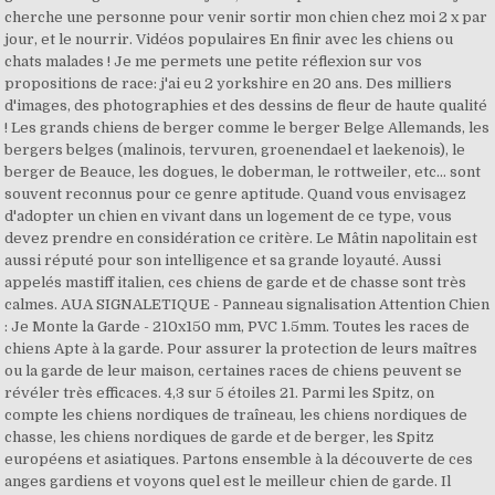
cherche une personne pour venir sortir mon chien chez moi 2 x par
jour, et le nourrir. Vidéos populaires En finir avec les chiens ou
chats malades ! Je me permets une petite réflexion sur vos
propositions de race: j'ai eu 2 yorkshire en 20 ans. Des milliers
d'images, des photographies et des dessins de fleur de haute qualité
! Les grands chiens de berger comme le berger Belge Allemands, les
bergers belges (malinois, tervuren, groenendael et laekenois), le
berger de Beauce, les dogues, le doberman, le rottweiler, etc… sont
souvent reconnus pour ce genre aptitude. Quand vous envisagez
d'adopter un chien en vivant dans un logement de ce type, vous
devez prendre en considération ce critère. Le Mâtin napolitain est
aussi réputé pour son intelligence et sa grande loyauté. Aussi
appelés mastiff italien, ces chiens de garde et de chasse sont très
calmes. AUA SIGNALETIQUE - Panneau signalisation Attention Chien
: Je Monte la Garde - 210x150 mm, PVC 1.5mm. Toutes les races de
chiens Apte à la garde. Pour assurer la protection de leurs maîtres
ou la garde de leur maison, certaines races de chiens peuvent se
révéler très efficaces. 4,3 sur 5 étoiles 21. Parmi les Spitz, on
compte les chiens nordiques de traîneau, les chiens nordiques de
chasse, les chiens nordiques de garde et de berger, les Spitz
européens et asiatiques. Partons ensemble à la découverte de ces
anges gardiens et voyons quel est le meilleur chien de garde. Il