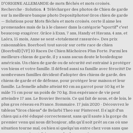
D'ORIGINE ALLEMANDE de mots fléchés et mots croisés.
Recherche - Solution. ⬇ Télécharger des photos de Chien de garde
sur la meilleure banque photo Depositphotos! Gros chien de garde
— Solutions pour Mots fléchés et mots croisés. certe il aime les
promenades mais de la à le classer dans la catégorie "sportif" c'est
beaucoup exagérer. Grâce à Exan, 7 ans, Handy et Havana, 4 ans, et
Laôra, 15 mois, Anne se sent «totalement rassurée». Des prix
raisonnables. Boerboel: tout savoir sur cette race de chien
(Boerbull) [VF] 10 Races De Chien Mâchoires Plus Forte. Parmi les
meilleurs chiens de garde, il y a sans aucun doute le bouledogue
américain. Un chien de garde ou de sécurité est entrainé à protéger
vos biens et votre famille. Il défend aussi sa famille avec férocité! De
nombreuses familles décident d'adopter des chiens de garde, des
chiens de garde et de défense, pour protéger leur maison et leur
famille. La femelle adulte atteint 60 cm au garrot pour 50 kg et le
mâle 75 cm pour un poids de 70 kg. Son espérance de vie peut
atteindre 17 ans. Le Bouvier Bernois. Ce qui fait de nous, et de loin, le
plus gros réseau en France. Sommaire. 17 juin 2020 - Découvrez le
tableau "Gros chiens" de Belarbi Theo sur Pinterest. Il s’agit d'un
chien qui a été éduqué correctement, sans qu’il saute à la gorge du
premier venu qui nous dit bonjour, afin qu’il soit prêt au cas où une
situation tourne mal, ou bien si quelqu’un entre chez vous sans que