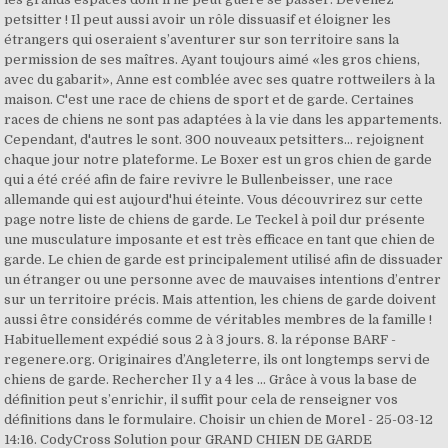
petsitter ! Il peut aussi avoir un rôle dissuasif et éloigner les
étrangers qui oseraient s’aventurer sur son territoire sans la
permission de ses maîtres. Ayant toujours aimé «les gros chiens,
avec du gabarit», Anne est comblée avec ses quatre rottweilers à la
maison. C'est une race de chiens de sport et de garde. Certaines
races de chiens ne sont pas adaptées à la vie dans les appartements.
Cependant, d'autres le sont. 300 nouveaux petsitters... rejoignent
chaque jour notre plateforme. Le Boxer est un gros chien de garde
qui a été créé afin de faire revivre le Bullenbeisser, une race
allemande qui est aujourd'hui éteinte. Vous découvrirez sur cette
page notre liste de chiens de garde. Le Teckel à poil dur présente
une musculature imposante et est très efficace en tant que chien de
garde. Le chien de garde est principalement utilisé afin de dissuader
un étranger ou une personne avec de mauvaises intentions d’entrer
sur un territoire précis. Mais attention, les chiens de garde doivent
aussi être considérés comme de véritables membres de la famille !
Habituellement expédié sous 2 à 3 jours. 8. la réponse BARF -
regenere.org. Originaires d’Angleterre, ils ont longtemps servi de
chiens de garde. Rechercher Il y a 4 les ... Grâce à vous la base de
définition peut s’enrichir, il suffit pour cela de renseigner vos
définitions dans le formulaire. Choisir un chien de Morel - 25-03-12
14:16. CodyCross Solution pour GRAND CHIEN DE GARDE