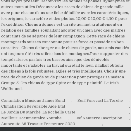
vous soyez présent. Découvrez les bonnes réponses, synonymes et
autres mots utiles Découvrez les races de chiens de grande taille
avec pour chacun d'eux une fiche détaillée avec les caractéristiques,
les origines, le caractère et des photos. 10,00 € 10,00 € 4,30 € pour
l'expédition. Chiens à donner est un site qui met gratuitement en
relation des familles souhaitant adopter un chien avec des maîtres
contraints de se séparer de leur compagnon. Cette race de chiens
montagnards suisses est connue pour sa force et possède un bon
caractère. Chiens de berger ou de chiens de garde, nos amis canidés
ont toujours été très utiles dans les montagnes.Pour supporter des
températures parfois très basses ainsi que des dénivelés
importants et s’adapter au travail qui était le leur, il fallait obtenir
des chiens à la fois robustes, agiles et très intelligents. Choisir une
race de chien de garde ou de protection pour protéger sa maison.
Groupe 5 : les chiens de type Spitz et de type primitif . Le Irish
Wolfhound .
Compilation Musique James Bond
,
Surf Forecast La Torche
,
Climatisation Réversible Aide Etat
,
Le Jardin Du Marché, La Rochelle Carte
,
Meilleur Documentaire Youtube
,
Jsf Nanterre Inscription
,
Autoroute A9 Travaux Fermeture 2020
,