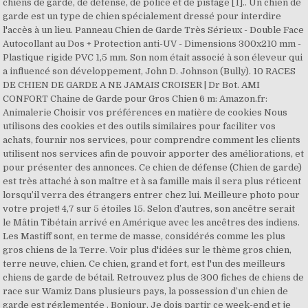
chiens de garde, de défense, de police et de pistage [1].. Un chien de
garde est un type de chien spécialement dressé pour interdire
l'accès à un lieu. Panneau Chien de Garde Très Sérieux - Double Face
Autocollant au Dos + Protection anti-UV - Dimensions 300x210 mm -
Plastique rigide PVC 1,5 mm. Son nom était associé à son éleveur qui
a influencé son développement, John D. Johnson (Bully). 10 RACES
DE CHIEN DE GARDE A NE JAMAIS CROISER | Dr Bot. AMI
CONFORT Chaine de Garde pour Gros Chien 6 m: Amazon.fr:
Animalerie Choisir vos préférences en matière de cookies Nous
utilisons des cookies et des outils similaires pour faciliter vos
achats, fournir nos services, pour comprendre comment les clients
utilisent nos services afin de pouvoir apporter des améliorations, et
pour présenter des annonces. Ce chien de défense (Chien de garde)
est très attaché à son maître et à sa famille mais il sera plus réticent
lorsqu’il verra des étrangers entrer chez lui. Meilleure photo pour
votre projet! 4,7 sur 5 étoiles 15. Selon d’autres, son ancêtre serait
le Mâtin Tibétain arrivé en Amérique avec les ancêtres des indiens.
Les Mastiff sont, en terme de masse, considérés comme les plus
gros chiens de la Terre. Voir plus d'idées sur le thème gros chien,
terre neuve, chien. Ce chien, grand et fort, est l'un des meilleurs
chiens de garde de bétail. Retrouvez plus de 300 fiches de chiens de
race sur Wamiz Dans plusieurs pays, la possession d’un chien de
garde est réglementée . Bonjour, Je dois partir ce week-end et je