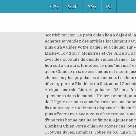
HOME
ABOUT
MAPS
FAQ
Scottish terrier. Le petit chien lion a déjà ét
Achetez et vendez des articles localement à Québ
plus qu’à valider votre panier et à cliquer s
Mickey, Toy Story, Monstres et Cie, Alice au 
avec des produits de qualité signés Disney ! L
lion soit à un ours, toutefois, le plus "normal"
qu'en Chine le prix de ces chiens est monté jus
chiens les plus populaires du monde. Le chien
développée en Rhodésie du Sud, actuel Zimbabw
Afrique australe. Lion, en peluche - 22 cm ... 
spécimens dans le monde. Heureusement pour vou
de DHgate car nous vous fournissons une bonne 
ils ont presque totalement disparu à la fin du 
plus affectueux. Savez-vous où se trouve la mei
d'une très bonne qualité et finition. Ajouter a
Éléphant Chien Votre chien va adorer ces jouets
Trouvez livres, caméras, robes de bal, un PC, 