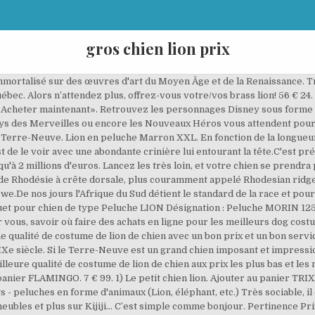
gros chien lion prix
é immortalisé sur des œuvres d'art du Moyen Âge et de la Renaissance. 
ec. Alors n’attendez plus, offrez-vous votre/vos brass lion! 56 € 24. Q
ur «Acheter maintenant». Retrouvez les personnages Disney sous forme
pays des Merveilles ou encore les Nouveaux Héros vous attendent pou
e Terre-Neuve. Lion en peluche Marron XXL. En fonction de la longueur 
 est de le voir avec une abondante crinière lui entourant la tête.C'est
qu'à 2 millions d'euros. Lancez les très loin, et votre chien se prendr
 de Rhodésie à crête dorsale, plus couramment appelé Rhodesian ridge
e.De nos jours l'Afrique du Sud détient le standard de la race et po
Jouet pour chien de type Peluche LION Désignation : Peluche MORIN 125-
s, savoir où faire des achats en ligne pour les meilleurs dog costume
qualité de costume de lion de chien avec un bon prix et un bon service
XIXe siècle. Si le Terre-Neuve est un grand chien imposant et impression
lleure qualité de costume de lion de chien aux prix les plus bas et les
u panier FLAMINGO. 7 € 99. 1) Le petit chien lion. Ajouter au panier TR
 - peluches en forme d'animaux (Lion, éléphant, etc.) Très sociable, il
meubles et plus sur Kijiji… C’est simple comme bonjour. Pertinence P