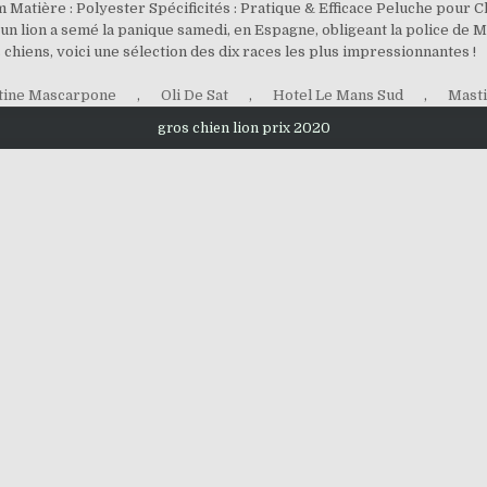
m Matière : Polyester Spécificités : Pratique & Efficace Peluche pou
n lion a semé la panique samedi, en Espagne, obligeant la police de M
chiens, voici une sélection des dix races les plus impressionnantes !
tine Mascarpone
,
Oli De Sat
,
Hotel Le Mans Sud
,
Masti
gros chien lion prix 2020