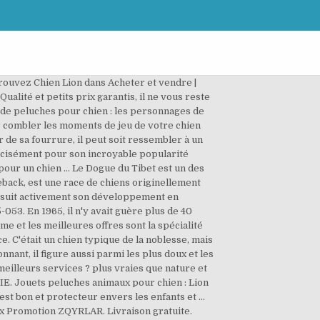
Trouvez Chien Lion dans Acheter et vendre |
ualité et petits prix garantis, il ne vous reste
 de peluches pour chien : les personnages de
r combler les moments de jeu de votre chien
de sa fourrure, il peut soit ressembler à un
 précisément pour son incroyable popularité
a pour un chien … Le Dogue du Tibet est un des
back, est une race de chiens originellement
ursuit activement son développement en
053. En 1965, il n'y avait guère plus de 40
 et les meilleures offres sont la spécialité
. C'était un chien typique de la noblesse, mais
nant, il figure aussi parmi les plus doux et les
 meilleurs services ? plus vraies que nature et
IXIE. Jouets peluches animaux pour chien : Lion
 est bon et protecteur envers les enfants et …
rix Promotion ZQYRLAR. Livraison gratuite.