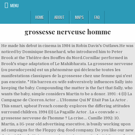
MENU
HOME
ABOUT
MAPS
FAQ
grossesse nerveuse homme
He made his debut in cinema in 1984 in Robin Davis's Outlaws.He was noticed by Dominique Besnehard, who introduced him to Peter Brook at the Théâtre des Bouffes du Nord.Cornillac performed in Brook's stage adaptation of Le Mahâbharata. La grossesse nerveuse (ou pseudocyesis) est un phénomène qui déclenche toutes les manifestations classiques de la grossesse chez une femme qui n'est pas enceinte. " His barren ex-wife subversively influences Sally into keeping the baby. Compounding the matter is the fact that Sally, who wants the baby, simple considers Martin to be a donor. 1991 : 4 (0) La Campagne de Ciceron Actor ... L'Homme Qui N' Etait Pas La Actor . This smart, upbeat French comedy explores the differing attitudes surround children. 1994 (0) La Pagaille Actor . La « couvade » : grossesse nerveuse de l'homme ? La crise.... Camille 1992: 10. Martin, a 35-year old advertising executive, is busily working upon ad campaigns for the Floppy dog-food company. Do you like our new design? Plus de Naissance prématurée et particularité Sans enfant, j'ai choisi d'avorter à 38 ans car je n'étais pas prête Quelquefois, ce sont ces deux causes qui s’entremêlent. Martin's militantly left-wing mother wants Sally to get an abortion because she believes it immoral to bring another European into the world. Grossesse nerveuse.... La pyromane 1993: 6. Si chaque histoire est personnelle, les personnes qui ont tendance à avoir des peurs excessives sont plus vulnérables. Couvade : un bouleversement hormonal. Attention trouve le bon homme, car avoir un enfant, ne grandit pas sans un de ses parents ! Vous pouvez partager vos connaissances en l’améliorant (comment ?) Les mercredis de la vie (TV series) .... La pyromane Episode: Grossesse nerveuse 1993: 7. With Clovis Cornillac, Frédéric Pierrot, Caroline Proust. Le terme couvade fait référence aux rites anciens, appartenant à de nombreux rituels de naissance dans le monde, où le père, avant ou pendant la grossesse, s’alite également. Les symptômes disparaissent le plus souvent au moment de la naissance du bébé. … Martin, a 35-year old advertising executive, is busily working upon ad campaigns for the Floppy dog-food company. it features a stay-at-home father seeking to regain control over his children's upbringing; a surrogate mother who drives her car into a field to give birth to a child; an old woman who preaches about abortion like a heavy-handed do-gooder, and dogs that serve as substitute children because they are … When the family au pair, 23-year old Sally tells Martin she is … We've curated a list of lesser-known films to help you explore the space-time continuum from the comfort of your couch. Δωρεάν προπονητής λεξιλογίου, πίνακες κλίσης ρημάτων, εκφώνηση λημμάτων. English Translation of “grossesse” | The official Collins French-English Dictionary online. Martin, a 35-year old advertising executive, is busily working upon ad campaigns for the Floppy dog-food company. La grossesse est habituellement un moment excitant pour les futurs parents. If you would like to join one of our boards, please e-mail me at leo@yummypets.com Look up the French to English translation of grossesse in the PONS online dictionary. Comme l'indique Amina Yamgnane Kirsch, il y a parfois derrière ces histoires des antécédents de fausses couches, des IVG, des grossesses extra-utérines, des stress importants, des dérèglements hormonaux d'origine somatique… Globalement, toutes les femmes qui ont vécu des grossesses qui n'ont pu … La grossesse fantôme, ou pseudocyesis, est une affection psychosomatique atypique touchant 6 femmes sur 22 000 consultant pour une grossesse. Julie Lescaut (TV series) .... Babou Episode: Le mauvais fils 1992: 11. Si les hommes peuvent présenter des symptômes semblables à ceux de la grossesse, c’est parce qu’ils font face à un bouleversement hormonal, tout comme leur compagne enceinte. La dernière modification de cette page a été faite le 21 septembre 2020 à 21:17. Grossesse nerveuse : une cause psychique. Ces histoires soulèvent beaucoup de questions. Tous ces symptômes peuvent apparaître lorsque l'homme vit intensément la grossesse de sa femme en vivant à ses côtés. Papa et rien d'autre (TV) .... Juliette 1992: Last poll results. Thule Chasm duffel bags have more than enough room - and if you need extra space for your trip, try one of our roof top cargo boxes.The smallest family members will love the ride in our jogging stroller Thule Urban Glide 2 - perfect for winter roads! La grossesse nerveuse est un phénomène métabolique fréquent chez les mammifères. Jan 26, 2019 - matthew 19:14 genesis 2:24 the simpsons s2 ep22 01:38 tw; blood, gore, death, unreality, religon, themes of (child) abuse. Julien, Martin's best friend, is an equally militant pro-lifer and will end the friendship if he allows Sally to abort. See more ideas about Matthew 19 14, Child abuse, The simpsons. Chez les animaux, elle servirait même à accroître l’apport de lait à la progéniture du groupe. Add to my favourites; Preselect for export to vocabulary trainer ... View selected vocabulary; grossesse nerveuse (chez un homme) sympathetic pregnancy. Life and career. Ce trouble est en général sans conséquences graves, mais peut aller dans certains cas extrêmes jusqu'à la sensation des douleurs de l'accouchement, l'apparition de prolactine (hormone de la lactation) ou un épisode de dépression de type post-partum. Trouble psychologique se manifestant de manière psychosomatique, il se caractérise par des symptômes caractéristiques de la grossesse : prise de poids, nausées dites « matinales », maux de tête, douleurs lombaires, ventre … Par Lucile Vagner-Police. Tu si lahko ogledate prevod francoščina-angleščina za grossesse v PONS spletnem slovarju! [citation needed]Cornillac … Martin's militantly left-wing mother wants Sally to get an abortion because she believes it immoral to bring another European into the world. Adresse e-mail. Partager. Directed by Maxime Sassier. A noter que la grossesse nerveuse peut aussi s'accompagner d'une augmentation de l'hormone prolactine (hormone de la lactation) et d'une diminution de la testostérone chez l'homme. Généralement, les symptômes apparaissent au 1er trimestre, disparaissent en grande partie au 2e trimestre et reviennent plus intensément au 3e trimestre pour disparaître souvent à la naissance du bébé ou peu de temps après. Envoyer par e-mail. On peut retrouver ce phénomène chez certaines jeunes femmes qui ont un fort désir d’enfant ou, au contraire, une peur phobique de la grossesse. This FAQ is empty. Meanwhile, Martin becomes friends with a pregnant teen who unexpectedly gives birth. GROSSESSE NERVEUSE – Daisuke Ichiba 60,00 € Published by United Dead Artists – 2009 – France 30×40 cm – 32 pages on rives paper 170gr – soft cover New “violence bijin” art from Daisuke. Le syndrome de la couvade, également appelé « grossesse nerveuse de l'homme », est un état symptomatique repéré chez le compagnon de la femme enceinte [1]. Dans ce cas, cette « couvade » est dû a une envie de soutenir, de s’investir dans la conception de bébé et de vivre pleinement ces instants avec la future … It was his ex-wife's idea that he work for them. He started studying theatre at the age of 14. When the family au pair, 23-year old Sally tells Martin she is pregnant with his child as a result of their one-night stand, Martin seeks the counsel of his friends and family. She is an actress, known for Jane Eyre (1996), Julie Lescaut (1992) and Cache Cash (1994). Meanwhile, Martin becomes friends with a pregnant teen who unexpectedly gives birth. Clovis Cornillac was born to actors Myriam Boyer and Roger Cornillac. This smart, upbeat French comedy explores the differing attitudes surround children. His barren ex-wife subversively influences Sally into keeping the baby. Get a sneak peek of the new version of this page. 1986 : 5 (0) Max, Mon Amour Actor . Martin, a 35-year old advertising executive, is busily working upon ad campaigns for the Floppy dog-food... View production, box office, & company info. grossesse nerveuse (chez un homme) sympathetic pregnancy. "Dès le début de la grossesse, il y a synchronisation entre le corps de la maman et du papa.On peut alors observer une baisse de testostérone au premier trimestre et de cortisol pour … Révision scientifique : Lise Ross, infirmière, M.Sc., Centre des naissances du CHUM, A critical review of the Couvade syndrome: The pregnant male, https://fr.wikipedia.org/w/index.php?title=Syndrome_de_la_couvade&oldid=174924118, Syndrome en psychologie ou en psychiatrie, Portail:Sciences humaines et sociales/Articles liés, licence Creative Commons attribution, partage dans les mêmes conditions, comment citer les auteurs et mentionner la licence. L'homme dans la nuit (TV) 1993: 9. Le syndrome de la couvade consiste en une large variété de symptômes physiques et psychologiques ressentis par l’homme durant la grossesse de sa partenaire. Mais la grossesse ne se termine pas toujours avec le bébé attendu. Pack your ski gear in Thule RoundTrip ski bags, and put the things you need close at hand in Thule Upslope ski backback. Written by Ajouter aux favoris iStock. It was his ex-wife's idea that he work for them. Add to my favourites; … Add to my favourites; Preselect for export to vocabulary trainer; View selected vocabulary; La couvade ou grossesse nerveuse de l’homme désigne l’ensemble des symptômes caractéristiques de la grossessequi surviennent chez le compagnon d’une femme enceinte. Martin, Grossesse nerveuse (also known as False Pregnancy and Wer kriegt denn hier ein Baby?), 1994 Reggie, Pret-a-Porter (also known as Ready to Wear), TriPictures, 1994 Luc et Marie, 1995 Jeunes gens, 1996 Inspector LeDuc, An American Werewolf in Paris (also known as American Werewolf 2 and Le loup-garou de Paris), Buena Vista, 1997 Georges, La revanche de Lucy, K Films, 1998 The client, Les … Disponible en streaming. Julien, Martin's best friend, is an equally militant pro-lifer and will