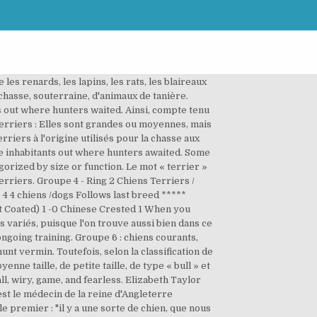
part des races de ce groupe ne sont pas assez grandes pour être des chiens de protection. [1] Lisez des livres de Groupe des terriers tels que Kerry Blue Terrier et Boston Terriers Are the Best! Le but de cette page est de partager notre vécu avec nos bostons. From the Latin terra, for earth, most terriers were originally bred to "go to ground" after burrowing vermin, larger rodents and even foxes. Vous avez donc compris que le groupe des terriers, selon la FCI, est le troisième groupe de classification. Clique pour ajouter une photo à ton commentaire. Dans la suite de notre article Les races de chiens Terrier nous vous apporterons quelques précisions quant aux groupes des chiens terriers auxquels ils appartiennent ainsi que quelques-unes de leurs caractéristiques les plus marquantes. D'autre part, tous les chiens qui chassent sous terre sont appelés terrier. These feisty dogs have won over the hearts of many people and continue to push their way into many more. Feisty is the word most often used to describe terriers. Toutes les races | Par groupe FCI | Par taille | Par origine | Par caracteristique. Refine the breeds using characteristics such as Intelligence, Exercise Needs and Amount of Shedding. Terriers range from the medium-sized Airedale down to the diminutive spunky little Norwich and Norfolk that measure just 25 centimeters (10 inches) at the withers. Ce groupe ce veut amical. Terriers are a specific group and type of dog that were originally bred to dig and hunt for prey like foxes, moles, badgers, and rats. groupe des terriers превод на речника френски български на Glosbe, онлайн речник, безплатно. Extinct terriers‎ (2 P) Pages in category "Terriers" The following 63 pages are in this category, out of 63 total. En fait, le plus grand de ce type de races de chiens terriers, et de tous les chiens terriers, est l'Airedale qui atteint une hauteur maximale de 61 centimètres au garrot. Il appartient au groupe des terriers. La plupart de ces races sont originaires de Grande-Bretagne, mais il existe des terriers de différentes qui viennent de différentes parties du monde. Bedlington Terrier. Éditeur De Photos Groupe Des Terriers Design. Si notre article Les races de chiens Terrier vous a plu, c'est par ici : Si vous souhaitez lire plus d'articles semblables à Les races de chiens Terrier, nous vous recommandons de consulter la section Comparaisons. Continuez à lire cet article de PlanèteAnimal et découvrez quelles sont les races de chien terrier. La queue est traditionnellement écourtée (les oreilles l'étaient autrefois), mais laissée assez longue pour saisir le chien et le tirer hors du terrier. Ces combats souterrains contre des adversaires redoutables imposaient aux terriers des qualités physiques et morales particulières qui donnent au groupe son ho