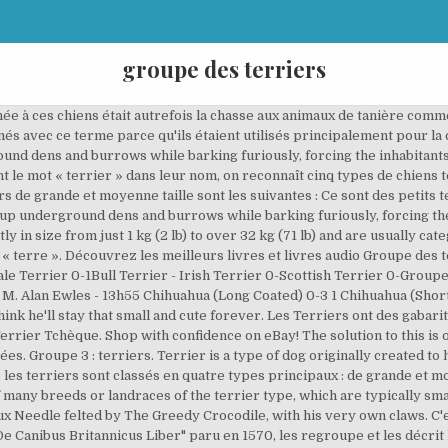
groupe des terriers
ls les déchirent en morceaux avec les dents, profondément sous terre, ou après les avoir tirés à la lumière"[1]. Groupe 5 : chiens de type Spitz et de type primitif. Bull Terrier. Races de chien terrier de grande et moyenne taille. 16 févr. JACK M. Les Terriers. Selon la source recherchée ou la société canine utilisée comme référence, vous pouvez trouver différentes classifications pour les chiens terriers. Dans les années 1800, les chiens terriers ont également été utilisés pour une pratique cruelle et risquée d'un point de vue sanitaire : des compétitions dans lesquelles un chien devait tuer des rats. En règle générale, les lignes d'exposition sont un peu plus grandes et robustes, ce qui leur rend difficile l'entrée et la manœuvre dans des tanières. Les races de chiens appartenant à ce type de terriers sont les suivantes : Ce sont des races de chiens qui portent le nom terrier, mais que, par leurs caractéristiques, ne correspondent pas au groupe des terriers, mais à d'autres groupes de la classification de la FCI. Rat Terrier Pups Hondenrassen Kleine Puppies Honden En Puppies Hondjes Hondenbezitters Dieren. Ils coexisteront longtemps avec les griffons sous le vocable d'agasses (ou agassins). Le résultat de ces croisements a créé les ancêtres de l'actuel pitbull et des autres terriers du type « bull ». Remarqués avec étonnement par les Romains envahissant la Bretagne en 55 avant notre ère, ces "petits chiens qui savent suivre leurs proies jusque dans leurs tanières" ne se verront baptisés "terrars" que plus tard. Par exemple, les teckels (communément appelés chiens-saucisses), sont également des chiens de chasse de tanière. Il doit son nom au pasteur John Russell. Rassemblés au sein du troisième groupe par la Fédération cynologique internationale, les chiens de terrier ont un dénominateur commun : la fonction de déterrage des nuisibles réfugiés dans leurs abris souterrains. Les races de petit chien terrier sont les suivantes : Ce sont des molossoïdes et leur origine est liée aux chiens de bouvier et de combat. Преглед на milions думи и фрази на всички езици. 0 elizabeth taylor feeding a terrier in national velvet 1944. On contract with the French Ministry of Agriculture and Agri-Food and labelled of public utility (EESPIG). Border Terrier. groupe des terriers obţinute în dicţionarul franceză - română la Glosbe, dicţionar online, gratis. Le type initial, principalement sélectionné dans les îles britanniques, a évolué. Groupe Des Terriers Terrier Irlandais Staffordshire Bull Terrier Norfolk Terrier Cairn Terrier Yorkshire Terrier Terrier Tcheque This type of Groupe Des Terriers Terrier Irlandais Staffordshire Bull Terrier Norfolk Terrier Cairn Terrier Yorkshire Terrier Terrier Tcheque can be a very detailed document. This category has only the following subcategory. Terrier (from the French word terrier, meaning "burrow") is a type of dog originally bred to hunt vermin. Les races constituant le groupe ont essaimé de par le monde et ont acquis au fil des générations, des morphologies très différentes, allant du Yorkshire Terrier au Staffordshire Bull Terrier. OUR MISSION. seus próprios Pins no Pinterest. Terriers. Au total, on distingue trois races, deux d'entre elles sont considérées comme des chiens de compagnie et la dernière comme un chien de type pinscher et schnauzer. Cairn Terrier. Voici la liste des races de terrier reconnues par la FCI, qui les classe en quatre catégories, selon leurs tailles et leurs emplois. Airedale Terrier. Quelles sont les races de chien terrier ? However, Yorkshire Terriers, Tibetan Terriers, and Biewer Terriers are not considered terriers at all according to the American Kennel Club, so don't rely on the name to help you classify these dogs. Terriers were originally bred to go to ground after burrowing vermin, larger rodents, and even foxes. Par exemple, le terrier noir russe correspond au groupe des chiens de type pinscher et schnauzer (groupe 2). Actuellement, les terriers sont utilisés principalement comme chiens de compagnie, bien que dans certains endroits ils soient encore utilisés comme chiens de chasse de tanière. On lâchait simplement un chien dans une fosse dans laquelle il y av… De temps en temps, les terriers sont également utilisés comme chiens de garde et de défense, mais la plu