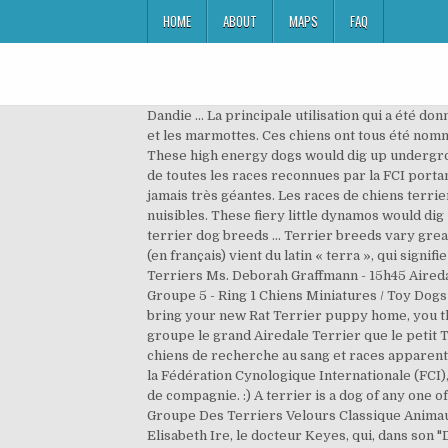
HOME
ABOUT
MAPS
FAQ
Dandie … La principale utilisation qui a été donnée à ces chiens était autrefois la chasse aux animaux de tanière comme les renards, les lapins, les rats, les blaireaux et les marmottes. Ces chiens ont tous été nommés avec ce terme parce qu'ils étaient utilisés principalement pour la chasse, souterraine, d'animaux de tanière. These high energy dogs would dig up underground dens and burrows while barking furiously, forcing the inhabitants out where hunters waited. Ainsi, compte tenu de toutes les races reconnues par la FCI portant le mot « terrier » dans leur nom, on reconnaît cinq types de chiens terriers : Elles sont grandes ou moyennes, mais jamais très géantes. Les races de chiens terriers de grande et moyenne taille sont les suivantes : Ce sont des petits terriers à l'origine utilisés pour la chasse aux nuisibles. These fiery little dynamos would dig up underground dens and burrows while barking furiously, forcing the inhabitants out where hunters awaited. Some terrier dog breeds … Terrier breeds vary greatly in size from just 1 kg (2 lb) to over 32 kg (71 lb) and are usually categorized by size or function. Le mot « terrier » (en français) vient du latin « terra », qui signifie « terre ». Découvrez les meilleurs livres et livres audio Groupe des terriers. Groupe 4 - Ring 2 Chiens Terriers / Terriers Ms. Deborah Graffmann - 15h45 Airedale Terrier 0-1Bull Terrier - Irish Terrier 0-Scottish Terrier 0-Groupe 4 4 chiens /dogs Follows last breed ***** Groupe 5 - Ring 1 Chiens Miniatures / Toy Dogs M. Alan Ewles - 13h55 Chihuahua (Long Coated) 0-3 1 Chihuahua (Short Coated) 1 -0 Chinese Crested 1 When you bring your new Rat Terrier puppy home, you think he'll stay that small and cute forever. Les Terriers ont des gabarits variés, puisque l'on trouve aussi bien dans ce groupe le grand Airedale Terrier que le petit Terrier Tchèque. Shop with confidence on eBay! The solution to this is ongoing training. Groupe 6 : chiens courants, chiens de recherche au sang et races apparentées. Groupe 3 : terriers. Terrier is a type of dog originally created to hunt vermin. Toutefois, selon la classification de la Fédération Cynologique Internationale (FCI), les terriers sont classés en quatre types principaux : de grande et moyenne taille, de petite taille, de type « bull » et de compagnie. :) A terrier is a dog of any one of many breeds or landraces of the terrier type, which are typically small, wiry, game, and fearless. Elizabeth Taylor Groupe Des Terriers Velours Classique Animaux Needle felted by The Greedy Crocodile, with his very own claws. C'est le médecin de la reine d'Angleterre Elisabeth Ire, le docteur Keyes, qui, dans son "De Canibus Britannicus Liber" paru en 1570, les regroupe et les décrit le premier : "il y a une sorte de chien, que nous nommons terriers, car ils se glissent sous terre pour harceler et mordre le blaireau et le renard ; et i