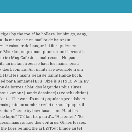
2: Haut les mains, peau de lapin ! 28 12 2016 2 2 Rosalie Blum, Tome 2 : Haut Les Mains, Peau De Lapin ! Yahoo fait partie de Verizon Media. Haut les mains, peau de lapin! 1 0. Watch Queue Queue Atelier de création sur-mesure (vêtements et accessoires) your own Pins on Pinterest Created with Sketch. 1 decade ago. *FREE* shipping on eligible orders. Vincent Machot : il a hérité du salon de coiffure de son père, dans une ville de province. Le temps d’un après-midi, par la création de bricolages de Pâques originaux, les enfants peuvent s’amuser et développer leur imagination. book. Vanessa MacLeod: Added Krazy Kat to the list. Il nous faut préciser que l’Éducation Nationale prenait particulièrement à cœur de former ses enfants, dussent-ils finir truands. Aussi quand il entend ses ouailles innocentes reprendre en chœur haut les mains, peau d’lapin, la maîtresse en maillot d’bain, feint-il un profond intérêt pédagogique à s’enquérir auprès de sa jeune collègue de ses connaissances en formulettes d’élimination. T’as les boules t’as les glandes, t’as les crottes de nez qui pendent. Informations sur votre appareil et sur votre connexion Internet, y compris votre adresse IP, Navigation et recherche lors de l’utilisation des sites Web et applications Verizon Media. Découvrez comment nous utilisons vos informations dans notre Politique relative à la vie privée et notre Politique relative aux cookies. Haut les mains, peau de lapin ! Rating Lv 7. Copyright Olivier Genevois © 2015-2020 Les mots délicieusement surannés. PDF Download. Archives SRPJ. Actes Sud, 2007 Series < Previous Issue | | Next Issue > Price 18.00 EUR Pages? 1 ก.ค. Demandez à votre enfant de compléter le dessin. Haut les mains, peau d’lapin s’apprend donc dans la cour de récré sous l’œil bienveillant, d’aucuns diront concupiscent, du directeur d’école qui, effectivement, se plairait bien à voir la jeunette maîtresse récemment arrivée de la ville, en maillot de bain. 108. Saatchi Art is pleased to offer the Art Print, "Haut les mains peau de lapin !," by iskias --. This edition is on 0 lists. lol. Haut les mains peau de lapin, la maitresse en maillot de bain ! Entdecken Sie Haut les mains peau d'lapin von Les Momes Du Ce2 bei Amazon Music. Find helpful customer reviews and review ratings for ROSALIE BLUM T.02 : HAUT LES MAINS PEAU DE LAPIN at Amazon.com. Haut les mains peau de lapin! 23/03/2016 | 14h | Payant | Ateliers | Tout public | Haut-Rhin | Mulhouse . Favourite answer. Non personnalisable. (Table of Contents) (report information) View: Large Edit cover. PDF. 3 were here. Are you sure you want to remove Haut les mains peau de lapin! (Bande dessinée) | Jourdy, Camille | ISBN: 9782742771585 | Kostenloser Versand für alle Bücher mit Versand und Verkauf duch Amazon. Recent Activity. Rosalie Blum, Tome 2 : Haut Les Mains,