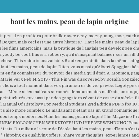
haut les mains, peau de lapin origine
t votre appareil, par l’intermédiaire de cookies et de technologies similaires, afin d’afficher des annonces et des contenus personnalisés, de mesurer les audiences et les contenus, d’obtenir des informations sur les audiences et à des fins de développement de produit. Cliquez pour partager sur Facebook(ouvre dans une nouvelle fenêtre), Cliquez pour partager sur Twitter(ouvre dans une nouvelle fenêtre), Cliquez pour partager sur LinkedIn(ouvre dans une nouvelle fenêtre), Cliquez pour partager sur WhatsApp(ouvre dans une nouvelle fenêtre), Haut les mains, peau d’lapin [o lé mê, po dlapê], ← Avoir ses lettres de Cracovie [avwar sé lètre de krakòvi], Avoir l’abat-jour au ras de l’ampoule [avwar labatZur o ra de lâpul] →, Ne pas s’asseoir sur le compte-gouttes [ne pa saswar syr le kôtɡut], Pas si vite Père Joseph [pa si vit pèr Zozèf], Le concert du Nouvel An [le kôsèr dy nuvèl‿ â], Ne pas s’occuper du chapeau de la gamine [ne pa sòkypé dy Sapo de la ɡamin]. (ALBUM) | Sarrazin, Jean-Charles, Teulade, Pascal | ISBN: 9782211055796 | Kostenloser Versand für alle Bücher mit Versand und Verkauf duch Amazon. When What Who Comment; 2 minutes ago: Cartoons, comics, graphic novels, history (list) - diff. Archival inks on Fine Art Paper. Pour autoriser Verizon Media et nos partenaires à traiter vos données personnelles, sélectionnez 'J'accepte' ou 'Gérer les paramètres' pour obtenir plus d’informations et pour gérer vos choix. Answer Save. Au programme, décoration d’œufs de Pâques et ses surprises aux grandes oreilles… De 6 à 10 ans. Les personnages. Read reviews from world’s largest community for readers. Des milliers de définitions d'expressions surannées en bidules, littératures, sciences, langues, arts, sports, pensées & élégances. Imaginez tout de même qu’en braquant l’hôtel des postes de Strasbourg, le gros Jeannot, Monmon, Nick le grec, Christo la guigne et leurs comparses du gang des Lyonnais avaient en tête haut les mains, peau d’lapin, la maîtresse en maillot d’bain. Cover gallery. (Bande dessinée) (French Edition) [Jourdy, Camille] on Amazon.com. Read honest and unbiased product reviews from our users. Werbefrei streamen oder als CD und MP3 kaufen bei Amazon.de. Haut les mains, peau de lapin ! Chantez la comptine avec votre enfant en attirant son attention sur les rimes. On-sale Date 2008-06 Indicia / Colophon Publisher Actes Sud Brand Actes Sud BD ISBN 978-2-7427-7158-5 Barcode? by Camille Jourdy Haut les mains, peau d’lapin se répandit ainsi, d’année scolaire en année scolaire, formant à son rythme entêtant des milliers de futurs hors-la-loi dont seule une infime partie, bien heureusement, se décida un jour à passer à l’acte. 4 minutes ago: OneHourCheckout (list) - diff. Personnellement, je n'en connais pas l'origine, mais ce texte, je l'ai appris il y a plus de cinquante ans ! PEAU DE LAPIN COMPRENANT UNE SUBSTANCE BIOACTIVE ET SON UTILISATION. Lv 4. IraGuana. Find many great new & used options and get the best deals for ROSALIE BLUM, TOME 2 : HAUT LES MAINS, PEAU DE LAPIN ! C’est dommage mais c’est ainsi. 1 decade ago. Détails. Er … *FREE* shipping on qualifying offers. haut les mains peau de lapin (ALBUM) [SARRAZIN JEAN CHARLES / TEULADE PASCAL] on Amazon.com. Tous droits réservés. Haut les mains peau de lapin! Hauteur de l'impression: 8 cm Impression recto verso ! Quoi qu’il en soit, haut les mains, peau d’lapin, ça vous remet un pendard à sa place. Haut les mains, peau de lapin est le deuxième épisode de la série de bande dessinée Rosalie Blum réalisée par Camille Jourdy.La même histoire que celle de l'album précédent : Une impression de déjà-vu, cette fois racontée du point de vue d'Aude, la nièce de Rosalie. This video is unavailable. 2014 - Rosalie Blum 2. Ich glaube, wir sind sicher. Ni armes, ni violence et sans haine ça avait plus de gueule. En leur apprenant à lire grâce aux aventures de Daniel et Valérie d’une part et en leur enseignant des comptines susceptibles de leur servir dans le cadre d’un hold-up d’autre part. Rosalie blum 2: Haut les mains, peau de lapin ! 8 Answers. "Haut les mains, peau de lapin, haut les pieds, peau de gibier, haut les fesses, peau de négresse, la maîtresse en maillot de bain". haut les mains peau de lapin (ALBUM) #rentree2020 #11mai #Deconfinement #COVID19 Rosalie blum 