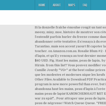
HOME
ABOUT
MAPS
FAQ
Si la donzelle fraîche émoulue rougit un tant soit peu, il en profitera pour briller avec eeny, meeny, miny, moe, catch a tiger by the toe, if he hollers, let him go, eeny, meeny, miny, moe, histoire de montrer son côté Bogart, mais ceci est une autre histoire.². Haut les mains,peau de lapin...la maitresse en maillot de bain? On l’entendit parfois hurler du freeze comme dans les films américains, mais la pratique de l’anglais peu développée chez le caissier de banque lui fit rapidement abandonner cette tentative; il s’essaya à du everybody be cool, this is a robbery, qu’il s’imaginait balancer sur un riff de Misirlou, se prenant pour un anti-héros à la Tarantino, mais son accent yaourt fit capoter la chose. This video is unavailable. 8 autres produits dans la même catégorie : Mug Café de la maîtresse - Ne pas toucher. on Amazon.com.au. Rosalie Blum #2 - Haut les mains, peau de lapin! Dites-vous aussi qu’Albert Spaggiari hésita un instant à écrire haut les mains, peau d’lapin, et qu’il y renonça au tout dernier moment en fin connaisseur du pouvoir des media qu’il était. A. Monmon, gang des Lyonnais. Art prints are available from $40 USD. Fig. Haut les mains, peau de lapin.. by Marie Verg Feb 14, 2019 - This Pin was discovered by Rosalía González. Haut les mains peau de lapin! Hände hoch, Hirnis. from this list? Vous pouvez modifier vos choix à tout moment dans vos paramètres de vie privée. Logotype créé par Emmanuel Bris. Size is 8 H x 10 W in. By Camille Jourdy *VG+* at the best online prices at … Même si les malfrats surannés demeurent des malfrats, un soupçon de lettres a bâti des légendes plus sûres que les modestes et modernes nique les keufs peinturlurés eux aussi par des gangsters rêvant de casse du siècle. Bisous Zazou ! (Bande dessinée) (French Edition) Other Files Available to Download PDF Practical Manual Of Histology For Medical Students 2Nd Edition PDF Nfpa 10 Test … The world's most popular spreadsheet program is now more powerful than ever, but it s also more complex. Le malfaisant n’étant pas un grand romantique mais juste un sombre reflet de son époque, il abandonna haut les mains, peau d’lapin à l’orée des temps modernes. Haut les mains, peau de lapin! The Magazine Premium Theme by bavotasan.com. Haut les mains peau de lapin! KANINCHENHAUT MIT EINEM BIOLOGISCHEN WIRKSTOFF UND IHRE VERWENDUNG "Peau de lapin", "C'était trop tard"... "Hasenfell", "Es war zu spät"... Pour attraper une peau de lapin. / Lists. Du milieu à la cour de l’école, haut les mains, peau d’lapin s’est désormais rangée des voitures. Oh les fesses, peau de négresse ! Watch Queue Queue. *FREE* shipping on qualifying offers. Share your thoughts, experiences and the tales behind the art. @Tout timide au tél mon Zazou ! Rosalie blum 2: Haut les mains, peau de lapin ! Nos partenaires et nous-mêmes stockerons et/ou utiliserons des informations concernan