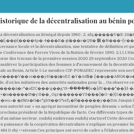
istorique de la décentralisation au bénin p
t eux-mêmes revêtir plusieurs formes selon les pays et leur histoire politique et sociale, au sein d’un même pays ou d’un même secteur. endobj endstream endobj startxref Cette décentralisation fortement affirmée par la loi et dans le discours officiel rencontre beaucoup de difficultés. 479 0 obj <> endobj 508 0 obj <>stream La montée en puissance de la coopération décentralisée s’explique en premier lieu par le rôle d’impulsion de l’Etat et l’autonomisation croissante des … et institutionnel de la décentralisation au Sénégal. endstream endobj 484 0 obj <>stream Ces principes ont servi de cadre a l'élaboration des cinq lois organisant actuellement la décentralisation. Historique de la Décentralisation au Niger L’histoire de la décentralisation au Niger remonte à la période coloniale avec les premiers conseils de notables institués par les décrets du 21 mars 1919 et du 1er avril 1936, puis plus tard la réforme municipale en Afrique occidentale Française de 1955 qui a vu la création de la - Programme de Dynamisation de la Participation de la Société Civile Malienne à l’Elaboration, la Mise en Œuvre et au Suivi-Evaluation du CSCRP 2007-2011 (CNSC) - Plan de développement institutionnel et organisationnel du SECO/ONG Mais en 1… h޼X�n�8}�W�Q**�w��b76�lme���C����i�t�ү�Wm?%�gH�9���b��p.����Ezu��������H����̻��/�*�)�Rf�j��� P{58s��,=�r9�_�ъ������o�yU���O]�X4v :���FSgW�����(����U5����6�e��b6 5.T�za�\��|�6���]捫7G�Eum�iz�^v�����Iu2�ek��D�W!����1Ho�Z {Q=�~Ы�� Sa mise en oeuvre efficiente a été tributaire de l'adhésion effective des populations qui vont contribuer ensemble au relèvement des défis suivants: ») quaurait prononcée Louis XIV selon la légende résume assez bien, certes de façon caricaturale, le principe dadministration de lÉtat en vigueur sous lAncien Régime. Le Bénin regorge d'une faune très variée à visiter dans deux (2) parcs nationaux au Nord : * Parc de la Pendjari, * Parc du «W». Les enfants de moins de cinq (5) ans représentent 19,2% de la population totale et ceux de la tranche d'âge de 6 à 11 ans représentent 19,6%. Durée du module : 3h + endstream endobj 480 0 obj <> endobj 481 0 obj <> endobj 482 0 obj <>stream Il s’agit notamment de la: LOI N° 97‐028 DU 15 JANVIER 1999 PORTANT ORGANISATION DE L’ADMINISTRATION TERRITORIALE DE. Elle connaît des temps forts et des périodes difficiles. RAPPORT GENERAL DU FORUM DES DIX ANS DE DECENTRALISATION AU BENIN Sur l’initiative du gouvernement béninois et avec le concours des Partenaires Techniques et Financiers, le deuxième forum bilan de la décennie de la décentralisation au Bénin s’est tenu les 06 et 07 octobre 2015 au Palais des congrès à Cotonou. �F4c��zNb��p&%$l�qF��M(k� Les récentes lois sur la décentralisation au Bénin ne constituent pas la première expérience du pays en la matière. La décentralisation consiste en un transfert de pouvoirs de l'État vers des personnes morales de droit public distinctes de lui. Contenu Remerciements 5 Abréviations 9 Introduction 11 1 Historique des réformes institutionnelles 13 1.1 CENTRALISATION ET DÉCENTRALISATION: PERMANENCES ET RUPTURES DANS L’HISTOIRE 13 1.2 LA CONFÉRENCE NATIONALE DE 1990 16 1.3 LES LOIS SUR LA DÉCENTRALISATION 17 1.4 LA STRUCTURATION DE L’ETAT DÉCENTRALISÉ 18 1.5 LE CADRE INSTITUTIONNEL D’APPUI À LA DÉCENTRALISATION … endstream endobj 483 0 obj <>stream 1. Les textes sont en général très ambitieux mais la réalité est plus complexe. Distinguer les rôles et responsabilités des différents acteurs de la décentralisation. ,������L��6���! stream LOI N° 97‐029 du 15 janvier 1999 PORTANT ORGANISATION DES COMMUNES EN REPUBLIQUE DU BENIN LA DÉCENTRALISATION ET LA DÉCONCENTRATI