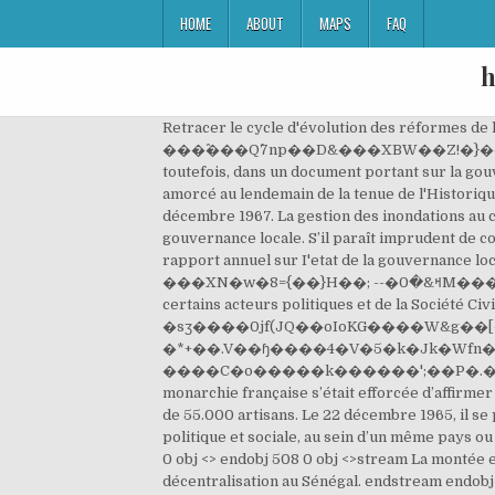
HOME
ABOUT
MAPS
FAQ
h
Retracer le cycle d'évolution des réformes de la décentralisation au Sénégal depuis 1960 ; 2. afq,�����Y�E-24�6S�L���W�egV�t��A���,�N��[#�������#9L��oI�Zw!���^���Q^7np��D&���XBW��Z!�}��[;��@{����4p�-4���E� @^���c�QB� ׾ �N���=[r����Z�1@�#b"��F�����m Cette polysémie n'est donc pas en soi problématique mais mérite toutefois, dans un document portant sur la gouvernance locale et la décentralisation, une tentative de définition et quelques éléments d'historique afin d'en faciliter la … Au Bénin le processus de décentralisation a été amorcé au lendemain de la tenue de l'Historique Conférence des Forces Vives de la Nation de février 1990. 2.1.1.1 Historique de la décentralisation. Il fut renversé à son tour par les jeunes officiers militaires le 17 décembre 1967. La gestion des inondations au cœur des travaux de la première session 2020 29 septembre 2020 Commission Environnement, Eau, et Assainissement de l’ANCB de la gouvernance mondiale à la gouvernance locale. S’il paraît imprudent de considérer la participation des femmes à d'avancement de la decentralisation et de la deconcentration en Conseil des Ministres, une (1) fois par trimestre ; • produire Ie rapport annuel sur I'etat de la gouvernance locale au Benin, Article 5 Le membre CIP-PONADEC represente son secteur au sein du Comite, A ce titre, il : ��)8'�=p�������T_������:��X�P��%ȅzG ���XN�w�8={��}H��; --�ߞ&�0M���i����V��ͻx���yH��j�xEZ �Y�Ad$�-[��q��ANG&�n��~��506�O�Y�c߇$�TTf��\�U��y�~ \�* Cette liste fait l’objet de contestations de la part de certains acteurs politiques et de la Société Civile, d’où les initiatives des autorités nationales pour la … On observe cependant, sous la colonisation, une amorce de décentralisation. �sʒ����0jf(JQ��oIoKG����W&g��[����ӓ�>"�alZC���\g��g٦9=�����[e�]dY���"��]d-�/���fV|�x��^�t�eg�A��|�*+��.V��ɧ����4�V�5�k�Jk�Wfn�+�u�����i9�y:S��ٟ_Ogr������Y9�^��]�O~�){5����٫7���5;��V��b|�FO�ImV)�X�s�C���zm��|����C�o�����k������';��P�.��woލ� �j!Mz�G�c"gb9��U%sfɿ,�Rͅ������y��Dm Jusquà la Révolution, la France est traditionnellement centralisatrice. 2 0 obj Depuis le Moyen-âge, la monarchie française s’était efforcée d’affirmer son autorité sur « un agrégat inconstitué de peuples désunis » selon l’expression de Mirabeau. LIRE AUSSI : #Benin/Effets du #Covid-19 Le gouvernement vole au secours de 55.000 artisans. Le 22 décembre 1965, il se proclama président de la République de facto. Ces différents types de décentralisation peuven