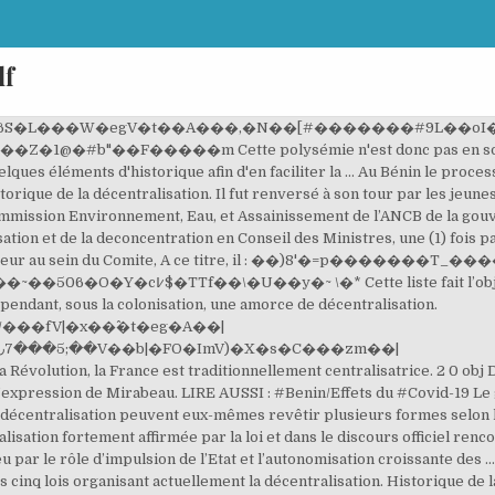
df
ON EN 2008 Au cours de cette année 2008, se sont tenues des élections communales et municipales pour la deuxième mandature ainsi que celles des conseils de villages, de quartiers et d’arrondissements. Processus de décentralisation : histoire et peuplement o D’une part, il me semble important de rappeler que la décentralisation est le fruit de l’histoire. �2L��ޗ$�W���#Ƚ��O)��o�JOҷ�`�Ú +���8y�뙳��Z��C~��m|���|��Z�鄄��{6&Vx�;0��Ĥv������ h�ĖYo�8�� Au cours des trois premières décennies de leur Indépendance, les États de l’Afrique de l'Ouest ont eu pour préoccupation majeure la construction de … Puis, leur nature ayant été précisée, nous nous intéresserons à leur mise en œuvre par leurs exécutants, à savoir par les collectivités territoriales dans un … C’est dire que leur faible représentation dans l’arène publique pose un problème d’équité. ,��) (��w7*oS���b���dH���!e'�7g��L�r�|�J4aD%�p����%�1 ����z���7)�6k${�eAMj2���Ev� O)^����k�%[Sw\�Ib�/*�� ����� $X��t�����ű��"|�;p[F�y�b� 0����DH�e�EHs�E,�8)��@��@�7 • faire Ie point de I'eta! Pourtant, à la fin du XVIIIème siècle, le Contrôleur général des Finances, Calonne, constate avec dépit : « On ne peut pas faire un pas dans ce vaste royaume sans y trouver des l… République du Bénin MINISTÈRE DE LA DÉCENTRALISATION, DE LA GOUVERNANCE LOCALE, DE L’ADMINISTRATION ET DE L’AMÉNAGEMENT DU TERRITOIRE Direction Générale de la Décentralisation et de la Gouvernance Locale Edition de septembre 2010 1 RECUEIL DE LOIS SUR LA DECENTRALISATION Détails. Elle avait ainsi tenté de rogner sur les innombrables franchises, privilèges, libertés auxquels elle avait dû consentir lors de l’entrée dans le royaume des nouvelles entités. <> ��%}|K2�W�h�����Nbi�O~㜫�㬮g��&�f�[ui��B��z�X_�0Yjr"���jB�U����0L�&�̹�=�L��ɗD�Ӕ�H • Les 3 collectivités disposent de la clause générale de compétences (agissent dans l’intérêt local) Compétences d’attribution Compétences partagées (la majorité) Acte I décentralisation : lois de 1983 et lois sectorielles (ex : RSA, handicap, TER…) Acte II décentralisation : loi du 13 août 2004 Elle s’est fixée dès sa création en novembre 2003, entre autres objectifs, de servir d’interface entre communes et pouvoirs publics d’une part, et entre communes et partenaires d’autre part, afin de représenter et défendre les intérêts de ses membres. Actualités du ministère Préfecture de Pobè: tournée statutaire au titre de l’année 2020 Publié le : 19-11-2020 19 ème édition de la Conférence des Gestionnaires des Ressources Humaines du Ministère et des Préfecture Publié le : 5-11-2020 Installation du groupe d’experts chargés de l’élaboration du code des collectivités territoriales Publié le : 5-11-2020 + Toutes […] sources de la décentralisation puis de la déconcentration, en observant qu’elles obéissent à la même logique. <>/ProcSet[/PDF/Text/ImageB/ImageC/ImageI] >>/MediaBox[ 0 0 595.32 841.92] /Contents 4 0 R/Group<>/Tabs/S/StructParents 0>> 1 0 obj C'est avec l'amorce du processus de démocratisation au Bénin qu'apparaît la nécessité de décentraliser l'administration du pays. Les élections présidentielle et législative de 2011 au Bénin ont été réalisées sur la base d’une Liste Electorale Permanente Informatisée (LEPI). 0 Ces six premiers mois, explique Cyriaque Agonkpahoun, permettront de se faire une idée de la gouvernance locale. endobj �-��1!o��7!�� '� DE LA GOUVERNANCE LOCALE, DE TERRITOIRE (MDGLAAT) République du Bénin MINISTÈRE DE LA DÉCENTRALISATION, L’ADMINISTRATION ET DE L’AMÉNAGEMENT DU SÉMINAIRE DeLoG SUR L’EFFICACITÉ DE L’AIDE, LA DÉCENTRALISATION ET LA GOUVERNANCE LOCALE AU BÉNIN Hôtel Bel Azur Grand-Popo, 6 – 8 novembre 2012 Document de synthè