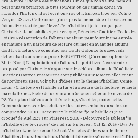
lire le livre, il donne des indications sur ce que l'on va lire: nom du
personnage principal le plus souvent ou de l'animal dont il va
raconter l'histoire, il est écrit en gros et … Enregistrée par Céline
Vergne. 23 avr. Cette année, j'ai repris la même idée et nous avons
fait un livre tactile par élève." Je m’habille et je te croque par
Christelle. Je m’habille et je te croque, Bénédicte Guettier, Ecole des
Loisirs Présentation de l’album Cet album peut fournir une entrée
en matière à un parcours de lecture qui met en avant des albums
dont la structure se constitue par ajouts d’éléments successifs
débouchant sur une surprise. B.GUETTIER - [Circonscription de
Metz-Nord] L’exploitation de l’album. Le petit livre à construire
proposé par Christelle s’appuie sur le célèbre album de Bénédicte
Guettier D’autres ressources sont publiées sur Matern’ailes et sur
de nombreux sites. Voir plus d'idées sur le thème S'habiller, Conte,
Loup. 70. Le loup est habillé au fur et à mesure de la lecture : je mets
ma culotte, je … Fiche de préparation (séquence) pour le niveau de
PS. Voir plus d'idées sur le thème loup, s'habiller, maternelle. -
Communiquer avec les adultes et les autres enfants en se faisant
comprendre. 2018 - Découvrez le tableau "je m habille et je te
croque" de Aud REY sur Pinterest. 2018 - Découvrez le tableau "je
m'habille et je te croque" de mel sur Pinterest. Oct 12, 2014 - Buy Je
m'habille et... je te croque ! 22 juil. Voir plus d'idées sur le thème
S'habiller, Loup, Jeu du loup. L'objectif de cette séquence est "- Dire