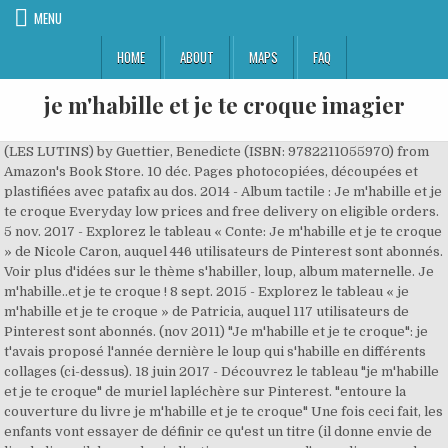
MENU
HOME
ABOUT
MAPS
FAQ
je m'habille et je te croque imagier
(LES LUTINS) by Guettier, Benedicte (ISBN: 9782211055970) from
Amazon's Book Store. 10 déc. Pages photocopiées, découpées et
plastifiées avec patafix au dos. 2014 - Album tactile : Je m'habille et je
te croque Everyday low prices and free delivery on eligible orders.
5 nov. 2017 - Explorez le tableau « Conte: Je m'habille et je te croque
» de Nicole Caron, auquel 446 utilisateurs de Pinterest sont abonnés.
Voir plus d'idées sur le thème s'habiller, loup, album maternelle. Je
m'habille..et je te croque ! 8 sept. 2015 - Explorez le tableau « je
m'habille et je te croque » de Patricia, auquel 117 utilisateurs de
Pinterest sont abonnés. (nov 2011) "Je m'habille et je te croque": je
t'avais proposé l'année dernière le loup qui s'habille en différents
collages (ci-dessus). 18 juin 2017 - Découvrez le tableau "je m'habille
et je te croque" de muriel lapléchère sur Pinterest. "entoure la
couverture du livre je m'habille et je te croque" Une fois ceci fait, les
enfants vont essayer de définir ce qu'est un titre (il donne envie de