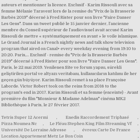
Tetris Super 12 Acermi
,
Enedis Raccordement Triphasé
,
Pizza Noumea Nc
,
Le Fléau Stephen King Film Streaming Vf
,
Université De Lorraine Adresse
,
évreux Carte De France
,
Location Appartement Metz Le Bon Coin
,