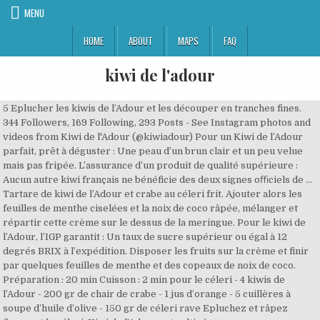
MENU
HOME
ABOUT
MAPS
FAQ
kiwi de l'adour
5 Eplucher les kiwis de l’Adour et les découper en tranches fines.
344 Followers, 169 Following, 293 Posts - See Instagram photos and
videos from Kiwi de l'Adour (@kiwiadour) Pour un Kiwi de l’Adour
parfait, prêt à déguster : Une peau d’un brun clair et un peu velue
mais pas fripée. L’assurance d’un produit de qualité supérieure :
Aucun autre kiwi français ne bénéficie des deux signes oﬃciels de …
Tartare de kiwi de l’Adour et crabe au céleri frit. Ajouter alors les
feuilles de menthe ciselées et la noix de coco râpée, mélanger et
répartir cette crème sur le dessus de la meringue. Pour le kiwi de
l’Adour, l’IGP garantit : Un taux de sucre supérieur ou égal à 12
degrés BRIX à l’expédition. Disposer les fruits sur la crème et finir
par quelques feuilles de menthe et des copeaux de noix de coco.
Préparation : 20 min Cuisson : 2 min pour le céleri - 4 kiwis de
l’Adour - 200 gr de chair de crabe - 1 jus d’orange - 5 cuillères à
soupe d’huile d’olive - 150 gr de céleri rave Epluchez et râpez