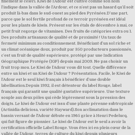
finement le céleri. Kiwi de l’Adour est cultivé comme son nom
l’indique dans la vallée de l’Ardour, et ce n’est pas un hasard qu’il soit
produit là-bas dans le sud-ouest au pied des Pyrénées.D’une part,
parce que le sol fertile profond de ce terroir pyrénéen est idéal
pour les plants de kiwis. Présent sur les étals de décembre à mai, ce
petit fruit regorge de vitamines. Des fruits de catégories extra ou 1.
Des produits artisanaux de qualité et de proximité ! Un taux de
fermeté minimum au conditionnement. Bénéficiant d’un sol riche et
un climat océanique doux, produit par 350 producteurs passionnés,
c’est un fruit de qualité supérieure, protégé par une Indication
Géographique Protégée (IGP) depuis mai 2009. Ne pas choisir un
fruit trop mou. Le Kiwi de l’Adour vous dit tout. Quelle différence
entre un kiwi et un Kiwi de l’Adour ? Présentation. Facile, le Kiwi de
l’Adour est le seul kiwi français à bénéficier d’une double
labellisation.Depuis 1992, il est détenteur du label Rouge, label
français qui garantit une qualité gustative supérieure. Une texture
souple aux deux pôles qui cède légèrement sous la pression des
doigts. Le kiwi de l’Adour est issu d’une plante pérenne subtropicale
(Actinidia deliciosa, variété Hayward).Son acclimatation dans le
bassin versant de l'Adour débute en 1965 grâce à Henri Pedelucq,
qui fait figure de pionnier. Le kiwi de l’Adour est le seul a avoir la
certification officielle Label Rouge. Vous êtes ici en plein cœur de la
vallée de l’Adour, terres de culture du kiwi depuis plusieurs