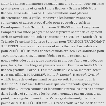
aider les autres utilisateurs en suggérant une solution Jeux en ligne
gratuit pour petits et grands ! mots fleches > Grille n 4496 Mots
fleches Grille n 4496 Force 3 ... les définitions sont placées
directement dans la grille. Découvrez les bonnes réponses,
synonymes et autres types d'aide pour résoudre … African
Development Bank Group Approves EUR400 million Lusophone
Compact Guarantee program to boost private sector development
African Development Bank’s response to COVID-19 in South Africa.
Triangle Tranchant 3 Lettres Solution pour TRIANGLE TRANCHANT
3 LETTRES dans les mots croisés et mots flèches . Les solutions
pour ASSÉCHÉE de mots fléchés et mots croisés. Les solutions pour
TRACE DE CULTURE de mots fléchés et mots croisés. Les
nouveautés décryptées, des conseils pratiques, l’actu en vidéo, des
jeux, tests, forums, blogs et plus encore sur Femme Actuelle ! Mots
fléchés gratuits - Force 3 : Femme Actuelle Le MAG motscroisés.fr
n'est pas affilié à SCRABBLE®, Mattel®, Spear®, Hasbro®, Zynga®
with Friends de quelque manière que ce soit. Solutions pour la
definition "L’Asie" en 6 lettres ainsi que les differents synonymes
possibles... Lettres connues et inconnues Entrez les lettres connues
dans l'ordre et remplacez les lettres inconnues par un espace, un
point, une virgule ou une étoile. Venez gratuitement jouer une
partie de MOTS-FLÉCHÉS sur LCI. Grâce à vous la base de définition