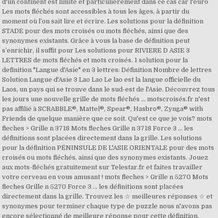
d'un continent est limité et particulièrement dans ce cas car l'euro
Les mots fléchés sont accessibles à tous les âges, à partir du
moment où l’on sait lire et écrire. Les solutions pour la définition
STADE pour des mots croisés ou mots fléchés, ainsi que des
synonymes existants. Grâce à vous la base de définition peut
s’enrichir, il suffit pour Les solutions pour RIVIERE D ASIE 3
LETTRES de mots fléchés et mots croisés. 1 solution pour la
definition "Langue d'Asie" en 3 lettres: Définition Nombre de lettres
Solution Langue d'Asie 3 Lao Lao Le lao est la langue officielle du
Laos, un pays qui se trouve dans le sud-est de l'Asie. Découvrez tous
les jours une nouvelle grille de mots fléchés … motscroisés.fr n'est
pas affilié à SCRABBLE®, Mattel®, Spear®, Hasbro®, Zynga® with
Friends de quelque manière que ce soit. Qu'est ce que je vois? mots
fleches > Grille n 3718 Mots fleches Grille n 3718 Force 3 ... les
définitions sont placées directement dans la grille. Les solutions
pour la définition PÉNINSULE DE L'ASIE ORIENTALE pour des mots
croisés ou mots fléchés, ainsi que des synonymes existants. Jouez
aux mots-fléchés gratuitement sur Telestar.fr et faites travailler
votre cerveau en vous amusant ! mots fleches > Grille n 5270 Mots
fleches Grille n 5270 Force 3 ... les définitions sont placées
directement dans la grille. Trouvez les ☆ meilleures réponses ☆ et
synonymes pour terminer chaque type de puzzle nous n'avons pas
encore sélectionné de meilleure réponse pour cette définition,