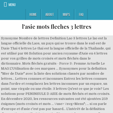
MENU
HOME
ABOUT
MAPS
FAQ
l'asie mots fleches 3 lettres
Synonyme Nombre de lettres Definition Lao 3 lettres Le lao est la
langue officielle du Laos, un pays qui se trouve dans le sud-est de
l'Asie Thaï 4 lettres Le thaï est la langue officielle de la Thaïlande, qui
est utilisé par 66 Solution pour ancien royaume d'Asie en 4 lettres
pour vos grilles de mots croisés et mots fléchés dans le
dictionnaire. Mots fléchés gratuits - Force 3 : Femme Actuelle Le
MAG L'Utilisation de ces marques … Synonymes pour la definition
"Mer de l'Asie" avec la liste des solutions classés par nombre de
lettres... Lettres connues et inconnues Entrez les lettres connues
dans l'ordre et remplacez les lettres inconnues par un espace, un
point, une virgule ou une étoile. 3 lettres Qu'est ce que je vois? Les
solutions pour PENINSULE D ASIE de mots fléchés et mots croisés.
En décembre 2020, les ressources suivantes ont été ajoutées 259
énigmes (mots croisés et mots … \/use> \/svg>Menu"; ... si on parle
d'europe et d'asie c'est pas par hasard... L'intérêt de la définition