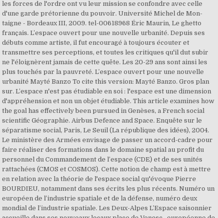
les forces de l'ordre ont vu leur mission se confondre avec celle
d'une garde prétorienne du pouvoir. Université Michel de Mon-
taigne - Bordeaux III, 2009. tel-00618968 Éric Maurin, Le ghetto
français. L’espace ouvert pour une nouvelle urbanité. Depuis ses
débuts comme artiste, il fut encouragé à toujours écouter et
transmettre ses perceptions, et toutes les critiques qu'il dut subir
ne l'éloignèrent jamais de cette quête. Les 20-29 ans sont ainsi les
plus touchés par la pauvreté. L’espace ouvert pour une nouvelle
urbanité Mayté Banzo To cite this version: Mayté Banzo. Gros plan
sur. L’espace n'est pas étudiable en soi : l'espace est une dimension
d'appréhension et non un objet étudiable. This article examines how
the goal has effectively been pursued in Genèses, a French social
scientific Géographie. Airbus Defence and Space. Enquête sur le
séparatisme social, Paris, Le Seuil (La république des idées), 2004.
Le ministère des Armées envisage de passer un accord-cadre pour
faire réaliser des formations dans le domaine spatial au profit du
personnel du Commandement de l’espace (CDE) et de ses unités
rattachées (CMOS et COSMOS). Cette notion de champ est à mettre
en relation avec la théorie de l'espace social qu'évoque Pierre
BOURDIEU, notamment dans ses écrits les plus récents. Numéro un
européen de l’industrie spatiale et de la défense, numéro deux
mondial de l’industrie spatiale. Les Deux-Alpes L’Espace saisonnier
accueille dans ses nouveaux locaux place de Venosc . européenne de