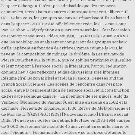
l'espace Schengen. Il n'est pas admissible que des menaces
criminelles, terroristes ou autres compromettent cette liberté. II.
Q3 – Selon vous, les groupes sociaux se répartissent-ils au hasard
dans l’espace? Le CDE a été officiellement créé, le 3 … Jean-Louis
Pan Ké Shon, « Ségrégation en quartiers sensibles. C’est l’occasion
de trouver ressources, idées, soutien, … SYNTHESE Ainsi, on a vu
que les sociologues analysent et comparent des groupes sociaux,
qu’ils repèrent en fonction de critères variés comme la PCS, le
revenu, la composition du ménage, le diplôme, la Les travaux de
Pierre Bourdieu sur la culture, que ce soit les pratiques culturelles
et leur rapport à l'espace social, la littérature, l'art ou l'éducation,
donnent lieu à des réflexions et des discussions très intenses.
Résumé (fre) Bozon Michel et Héran François. Genèses and the
French Social Sciences. Les scènes de rencontre dans l'espace
social. entre la représentation de l’espace social et la construction
de l’espace scénique dans le ... La première de ses pièces, Auto da
Visitação (Monólogo do Vaqueiro), est mise en scène en 1502 et la
dernière, Floresta de Enganos, en 1536. Revue de Métaphysique et
de Morale 11 (3):281-301 (1903) [Nouveaux locaux] L’Espace social
Diderot ouvre ses portes au public. Effectuée en 1983-1984 auprès
de 3 000 personnes de moins de 45 ans vivant en couple, marié ou
non, l'enquête « Formation des couples » se propose d'étudier le