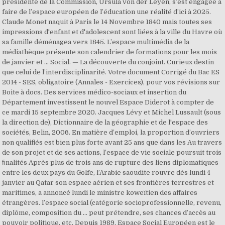
présidente de la Commission, Ursula von der Leyen, s’est engagée à
faire de l’espace européen de l’éducation une réalité d’ici à 2025.
Claude Monet naquit à Paris le 14 Novembre 1840 mais toutes ses
impressions d'enfant et d'adolescent sont liées à la ville du Havre où
sa famille déménagea vers 1845. L’espace multimédia de la
médiathèque présente son calendrier de formations pour les mois
de janvier et ... Social. — La découverte du conjoint. Curieux destin
que celui de l’interdisciplinarité. Votre document Corrigé du Bac ES
2014 - SES, obligatoire (Annales - Exercices), pour vos révisions sur
Boite à docs. Des services médico-sociaux et insertion du
Département investissent le nouvel Espace Diderot à compter de
ce mardi 15 septembre 2020. Jacques Lévy et Michel Lussault (sous
la direction de), Dictionnaire de la géographie et de l'espace des
sociétés, Belin, 2006. En matière d’emploi, la proportion d’ouvriers
non qualifiés est bien plus forte avant 25 ans que dans les Au travers
de son projet et de ses actions, l’espace de vie sociale poursuit trois
ﬁnalités Après plus de trois ans de rupture des liens diplomatiques
entre les deux pays du Golfe, l’Arabie saoudite rouvre dès lundi 4
janvier au Qatar son espace aérien et ses frontières terrestres et
maritimes, a annoncé lundi le ministre koweïtien des affaires
étrangères. l’espace social (catégorie socioprofessionnelle, revenu,
diplôme, composition du ... peut prétendre, ses chances d’accès au
pouvoir politique, etc. Depuis 1989, Espace Social Européen est le