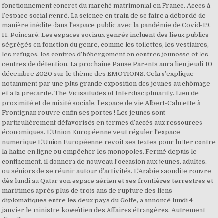
fonctionnement concret du marché matrimonial en France. Accès à
l’espace social genré. La science en train de se faire a débordé de
manière inédite dans l'espace public avec la pandémie de Covid-19.
H. Poincaré. Les espaces sociaux genrés incluent des lieux publics
ségrégés en fonction du genre, comme les toilettes, les vestiaires,
les refuges, les centres d’hébergement en centres jeunesse et les
centres de détention. La prochaine Pause Parents aura lieu jeudi 10
décembre 2020 sur le thème des EMOTIONS. Cela s’explique
notamment par une plus grande exposition des jeunes au chômage
et à la précarité. The Vicissitudes of Interdisciplinarity. Lieu de
proximité et de mixité sociale, l’espace de vie Albert-Calmette à
Frontignan rouvre enfin ses portes ! Les jeunes sont
particulièrement défavorisés en termes d’accès aux ressources
économiques. L'Union Européenne veut réguler l'espace
numérique L'Union Européenne revoit ses textes pour lutter contre
la haine en ligne ou empêcher les monopoles. Fermé depuis le
confinement, il donnera de nouveau l’occasion aux jeunes, adultes,
ou séniors de se réunir autour d’activités. L'Arabie saoudite rouvre
dès lundi au Qatar son espace aérien et ses frontières terrestres et
maritimes après plus de trois ans de rupture des liens
diplomatiques entre les deux pays du Golfe, a annoncé lundi 4
janvier le ministre koweïtien des Affaires étrangères. Autrement