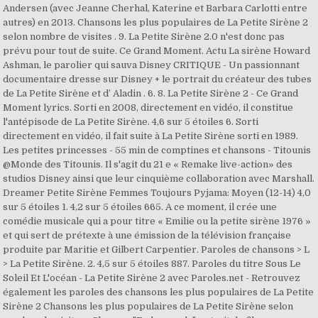
Andersen (avec Jeanne Cherhal, Katerine et Barbara Carlotti entre
autres) en 2013. Chansons les plus populaires de La Petite Sirène 2
selon nombre de visites . 9. La Petite Sirène 2.0 n'est donc pas
prévu pour tout de suite. Ce Grand Moment. Actu La sirène Howard
Ashman, le parolier qui sauva Disney CRITIQUE - Un passionnant
documentaire dresse sur Disney + le portrait du créateur des tubes
de La Petite Sirène et d’ Aladin . 6. 8. La Petite Sirène 2 - Ce Grand
Moment lyrics. Sorti en 2008, directement en vidéo, il constitue
l'antépisode de La Petite Sirène. 4,6 sur 5 étoiles 6. Sorti
directement en vidéo, il fait suite à La Petite Sirène sorti en 1989.
Les petites princesses - 55 min de comptines et chansons - Titounis
@Monde des Titounis. Il s'agit du 21 e « Remake live-action» des
studios Disney ainsi que leur cinquième collaboration avec Marshall.
Dreamer Petite Sirène Femmes Toujours Pyjama: Moyen (12-14) 4,0
sur 5 étoiles 1. 4,2 sur 5 étoiles 665. A ce moment, il crée une
comédie musicale qui a pour titre « Emilie ou la petite sirène 1976 »
et qui sert de prétexte à une émission de la télévision française
produite par Maritie et Gilbert Carpentier. Paroles de chansons > L
> La Petite Sirène. 2. 4,5 sur 5 étoiles 887. Paroles du titre Sous Le
Soleil Et L'océan - La Petite Sirène 2 avec Paroles.net - Retrouvez
également les paroles des chansons les plus populaires de La Petite
Sirène 2 Chansons les plus populaires de La Petite Sirène selon