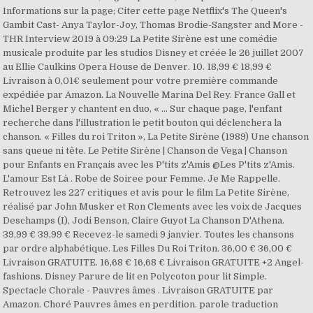
Informations sur la page; Citer cette page Netflix's The Queen's
Gambit Cast- Anya Taylor-Joy, Thomas Brodie-Sangster and More -
THR Interview 2019 à 09:29 La Petite Sirène est une comédie
musicale produite par les studios Disney et créée le 26 juillet 2007
au Ellie Caulkins Opera House de Denver. 10. 18,99 € 18,99 €
Livraison à 0,01€ seulement pour votre première commande
expédiée par Amazon. La Nouvelle Marina Del Rey. France Gall et
Michel Berger y chantent en duo, « … Sur chaque page, l'enfant
recherche dans l'illustration le petit bouton qui déclenchera la
chanson. « Filles du roi Triton », La Petite Sirène (1989) Une chanson
sans queue ni tête. Le Petite Sirène | Chanson de Vega | Chanson
pour Enfants en Français avec les P'tits z'Amis @Les P'tits z'Amis.
L'amour Est Là . Robe de Soiree pour Femme. Je Me Rappelle.
Retrouvez les 227 critiques et avis pour le film La Petite Sirène,
réalisé par John Musker et Ron Clements avec les voix de Jacques
Deschamps (I), Jodi Benson, Claire Guyot La Chanson D'Athena.
39,99 € 39,99 € Recevez-le samedi 9 janvier. Toutes les chansons
par ordre alphabétique. Les Filles Du Roi Triton. 36,00 € 36,00 €
Livraison GRATUITE. 16,68 € 16,68 € Livraison GRATUITE +2 Angel-
fashions. Disney Parure de lit en Polycoton pour lit Simple.
Spectacle Chorale - Pauvres âmes . Livraison GRATUITE par
Amazon. Choré Pauvres âmes en perdition. parole traduction