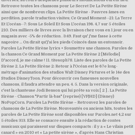
Retrouve toutes les chansons pour Le Secret De La Petite Sirène
ainsi que de nombreux clips. La Petite Sirène - Pauvres âmes en
perdition. parole traduction visites; Ce Grand Moment--21: La Terre
Et L'océan--7: Sous Le Soleil Et Sous L'océan 196. 4,7 sur 5 étoiles
210. Des milliers de livres avec la livraison chez vous en 1 jour ou en
magasin avec -5% de réduction . 3:49. Faut qu' j'me fasse à cette
nageoire ... On dirait qu'j'ai les pieds Coincés dans un entonnoir.
Paroles La Petite Sirène lyrics + Soumettre une chanson. Paroles de
la chanson Ce Grand Moment par La Petite Sirène 2 [Mélodie]
D'accord, je me calme ! 11. titesoph78. Liste des paroles de La Petite
Sirène 2. La Petite Sirène 2: Retour à l'Océan est le 67e long-
métrage d'animation des studios Walt Disney Pictures et le 14e des
Studios DisneyToon. Pour découvrir ces fameuses nouvelles
chansons, il faudra attendre un peu. 4. 5. Dans la version originale,
c'est la chanteuse Jodi Benson qui lui prête sa voix [ 2 ] . La Petite
Sirène - Chanson "Partir là-bas" (reprise) [VF|HD] (Disney)
NoPopCorn. Paroles La Petite Sirène – Retrouvez les paroles de
chansons de La Petite Sirène. Nouveautés ou anciens hits, toutes les
paroles de La Petite Sirène sont disponibles sur Paroles.net 4,2 sur
5 étoiles 313. Elle se consacre ensuite à la rédaction de contes
musicaux qui paraissent sur disques compacts : il y a « Le vilain petit
canard » en 2010 et « La petite sirène », d’après Hans Christian