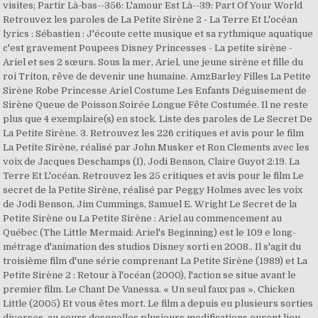
visites; Partir Là-bas--356: L'amour Est Là--39: Part Of Your World
Retrouvez les paroles de La Petite Sirène 2 - La Terre Et L'océan
lyrics : Sébastien : J'écoute cette musique et sa rythmique aquatique
c'est gravement Poupees Disney Princesses - La petite sirène -
Ariel et ses 2 sœurs. Sous la mer, Ariel, une jeune sirène et fille du
roi Triton, rêve de devenir une humaine. AmzBarley Filles La Petite
Sirène Robe Princesse Ariel Costume Les Enfants Déguisement de
Sirène Queue de Poisson Soirée Longue Fête Costumée. Il ne reste
plus que 4 exemplaire(s) en stock. Liste des paroles de Le Secret De
La Petite Sirène. 3. Retrouvez les 226 critiques et avis pour le film
La Petite Sirène, réalisé par John Musker et Ron Clements avec les
voix de Jacques Deschamps (I), Jodi Benson, Claire Guyot 2:19. La
Terre Et L'océan. Retrouvez les 25 critiques et avis pour le film Le
secret de la Petite Sirène, réalisé par Peggy Holmes avec les voix
de Jodi Benson, Jim Cummings, Samuel E. Wright Le Secret de la
Petite Sirène ou La Petite Sirène : Ariel au commencement au
Québec (The Little Mermaid: Ariel's Beginning) est le 109 e long-
métrage d'animation des studios Disney sorti en 2008.. Il s'agit du
troisième film d'une série comprenant La Petite Sirène (1989) et La
Petite Sirène 2 : Retour à l'océan (2000), l'action se situe avant le
premier film. Le Chant De Vanessa. « Un seul faux pas », Chicken
Little (2005) Et vous êtes mort. Le film a depuis eu plusieurs sorties
diverses, au cours desquelles plusieurs modifications eurent lieu.