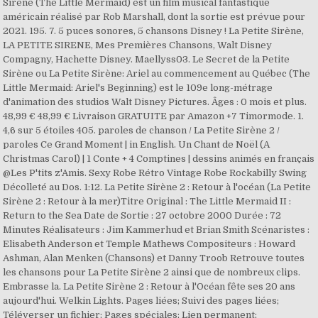
Sirène (The Little Mermaid) est un film musical fantastique
américain réalisé par Rob Marshall, dont la sortie est prévue pour
2021. 195. 7. 5 puces sonores, 5 chansons Disney ! La Petite Sirène,
LA PETITE SIRENE, Mes Premières Chansons, Walt Disney
Compagny, Hachette Disney. Maellyss03. Le Secret de la Petite
Sirène ou La Petite Sirène: Ariel au commencement au Québec (The
Little Mermaid: Ariel's Beginning) est le 109e long-métrage
d'animation des studios Walt Disney Pictures. Âges : 0 mois et plus.
48,99 € 48,99 € Livraison GRATUITE par Amazon +7 Timormode. 1.
4,6 sur 5 étoiles 405. paroles de chanson / La Petite Sirène 2 /
paroles Ce Grand Moment | in English. Un Chant de Noël (A
Christmas Carol) | 1 Conte + 4 Comptines | dessins animés en français
@Les P'tits z'Amis. Sexy Robe Rétro Vintage Robe Rockabilly Swing
Décolleté au Dos. 1:12. La Petite Sirène 2 : Retour à l'océan (La Petite
Sirène 2 : Retour à la mer)Titre Original : The Little Mermaid II :
Return to the Sea Date de Sortie : 27 octobre 2000 Durée : 72
Minutes Réalisateurs : Jim Kammerhud et Brian Smith Scénaristes :
Elisabeth Anderson et Temple Mathews Compositeurs : Howard
Ashman, Alan Menken (Chansons) et Danny Troob Retrouve toutes
les chansons pour La Petite Sirène 2 ainsi que de nombreux clips.
Embrasse la. La Petite Sirène 2 : Retour à l'Océan fête ses 20 ans
aujourd'hui. Welkin Lights. Pages liées; Suivi des pages liées;
Téléverser un fichier; Pages spéciales; Lien permanent;