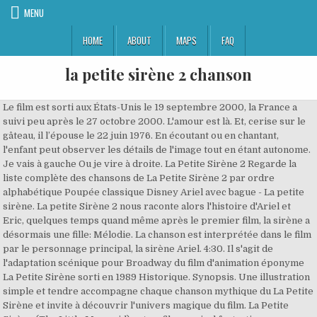
MENU
HOME
ABOUT
MAPS
FAQ
la petite sirène 2 chanson
Le film est sorti aux États-Unis le 19 septembre 2000, la France a
suivi peu après le 27 octobre 2000. L'amour est là. Et, cerise sur le
gâteau, il l’épouse le 22 juin 1976. En écoutant ou en chantant,
l'enfant peut observer les détails de l'image tout en étant autonome.
Je vais à gauche Ou je vire à droite. La Petite Sirène 2 Regarde la
liste complète des chansons de La Petite Sirène 2 par ordre
alphabétique Poupée classique Disney Ariel avec bague - La petite
sirène. La petite Sirène 2 nous raconte alors l'histoire d'Ariel et
Eric, quelques temps quand même après le premier film, la sirène a
désormais une fille: Mélodie. La chanson est interprétée dans le film
par le personnage principal, la sirène Ariel. 4:30. Il s'agit de
l'adaptation scénique pour Broadway du film d'animation éponyme
La Petite Sirène sorti en 1989 Historique. Synopsis. Une illustration
simple et tendre accompagne chaque chanson mythique du La Petite
Sirène et invite à découvrir l'univers magique du film. La Petite